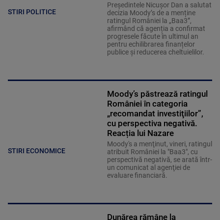
Președintele Nicușor Dan a salutat
STIRI POLITICE
decizia Moody’s de a menține
ratingul României la „Baa3”,
afirmând că agenția a confirmat
progresele făcute în ultimul an
pentru echilibrarea finanțelor
publice și reducerea cheltuielilor.
Moody’s păstrează ratingul
României în categoria
„recomandat investiţiilor”,
cu perspectiva negativă.
Reacția lui Nazare
Moody's a menţinut, vineri, ratingul
STIRI ECONOMICE
atribuit României la "Baa3", cu
perspectivă negativă, se arată într-
un comunicat al agenţiei de
evaluare financiară.
Dunărea rămâne la