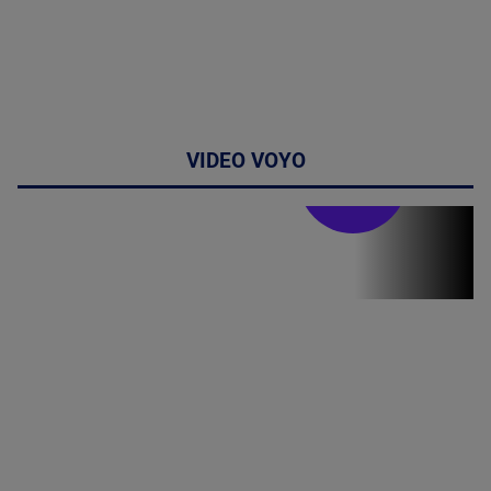
VIDEO VOYO
Stirile PRO TV
Stirile PRO
TV # 19.00 -
07 August