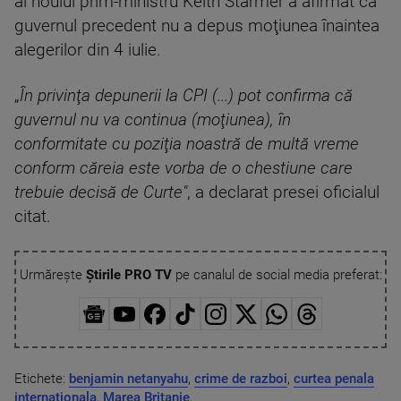
al noului prim-ministru Keith Starmer a afirmat că
guvernul precedent nu a depus moţiunea înaintea
alegerilor din 4 iulie.
„
În privinţa depunerii la CPI (...) pot confirma că
guvernul nu va continua (moţiunea), în
conformitate cu poziţia noastră de multă vreme
conform căreia este vorba de o chestiune care
trebuie decisă de Curte"
, a declarat presei oficialul
citat.
Urmărește
Știrile PRO TV
pe canalul de social media preferat:
Etichete:
benjamin netanyahu
,
crime de razboi
,
curtea penala
internationala
,
Marea Britanie
,