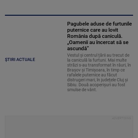
Pagubele aduse de furtunile
puternice care au lovit
România după caniculă.
„Oamenii au încercat să se
ascundă”
Vestul și centrul țării au trecut de
ȘTIRI ACTUALE
la caniculă la furtuni. Mai multe
străzi s-au transformat în râuri, în
Brașov și Timișoara, în timp ce
rafalele puternice au făcut
distrugeri mari, în județele Cluj și
Sibiu. Două acoperișuri au fost
smulse de vânt.