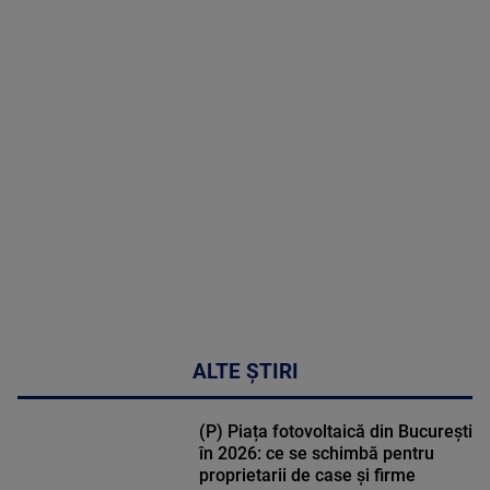
2026
MAI
MULTE
DETALII
48:24
ALTE ȘTIRI
(P) Piața fotovoltaică din București
în 2026: ce se schimbă pentru
proprietarii de case și firme