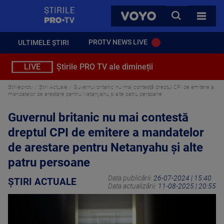
StirilePROTV
CAUTA
VOYO
TOATE 
PROTV NEWS LIVE
ULTIMELE ȘTIRI
LIVE
Știrile PRO TV ale dimineții
Stirileprotv
Știri Actuale
Guvernul britanic nu mai contestă dreptul CPI de emitere a
mandatelor de arestare pentru Netanyahu și alte patru persoane
Guvernul britanic nu mai contestă
dreptul CPI de emitere a mandatelor
de arestare pentru Netanyahu și alte
patru persoane
Data publicării:
26-07-2024 | 15:40
ȘTIRI ACTUALE
Data actualizării:
11-08-2025 | 20:55