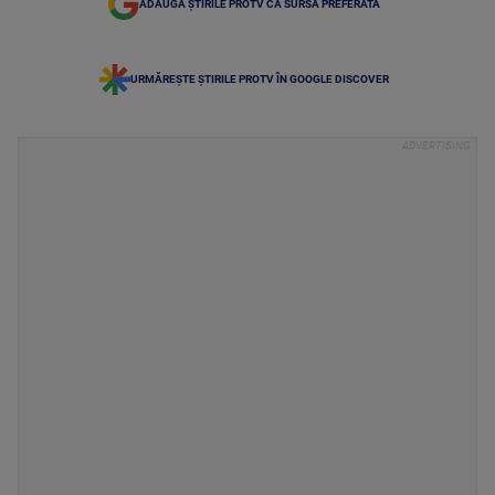
ADAUGĂ ȘTIRILE PROTV CA SURSĂ PREFERATĂ
URMĂREȘTE ȘTIRILE PROTV ÎN GOOGLE DISCOVER