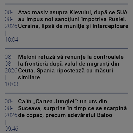
08-
Atac masiv asupra Kievului, după ce SUA
08-
au impus noi sancţiuni împotriva Rusiei.
2026
Ucraina, lipsă de muniţie şi interceptoare
|
10:04
08-
Meloni refuză să renunțe la controalele
08-
la frontieră după valul de migranți din
2026
Ceuta. Spania ripostează cu măsuri
|
similare
10:03
08-
Ca în „Cartea Junglei”: un urs din
08-
Suceava, surprins în timp ce se scarpină
2026
de copac, precum adevăratul Baloo
|
09:46