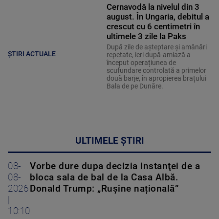
Cernavodă la nivelul din 3
august. În Ungaria, debitul a
crescut cu 6 centimetri în
ultimele 3 zile la Paks
După zile de așteptare și amânări
ȘTIRI ACTUALE
repetate, ieri după-amiază a
început operațiunea de
scufundare controlată a primelor
două barje, în apropierea brațului
Bala de pe Dunăre.
ULTIMELE ȘTIRI
08-
Vorbe dure dupa decizia instanţei de a
08-
bloca sala de bal de la Casa Albă.
2026
Donald Trump: „Rușine națională”
|
10:10