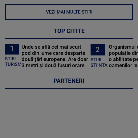
VEZI MAI MULTE ȘTIRI
TOP CITITE
Unde se află cel mai scurt
Organismul 
1
2
pod din lume care desparte
populație di
STIRI
două țări europene. Are doar
o abilitate p
STIRI
TURISM
3 metri și două fusuri orare
oamenilor nu
STIINTA
PARTENERI