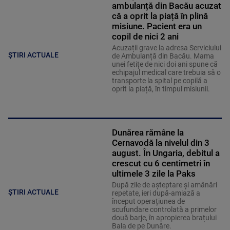
ambulanță din Bacău acuzat
că a oprit la piață în plină
misiune. Pacient era un
copil de nici 2 ani
Acuzații grave la adresa Serviciului
ȘTIRI ACTUALE
de Ambulanță din Bacău. Mama
unei fetițe de nici doi ani spune că
echipajul medical care trebuia să o
transporte la spital pe copilă a
oprit la piață, în timpul misiunii.
Dunărea rămâne la
Cernavodă la nivelul din 3
august. În Ungaria, debitul a
crescut cu 6 centimetri în
ultimele 3 zile la Paks
După zile de așteptare și amânări
ȘTIRI ACTUALE
repetate, ieri după-amiază a
început operațiunea de
scufundare controlată a primelor
două barje, în apropierea brațului
Bala de pe Dunăre.