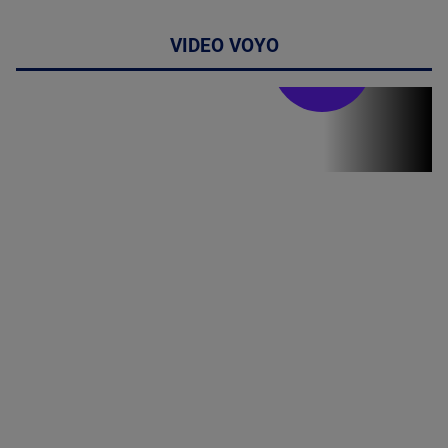
VIDEO VOYO
Stirile PRO TV
Stirile PRO
TV # 19.00 -
8 August
2026
MAI
MULTE