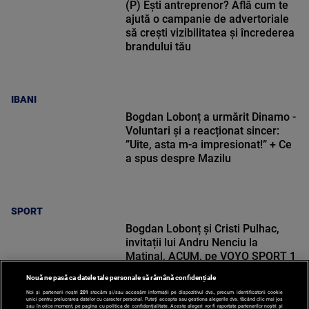
(P) Ești antreprenor? Află cum te
ajută o campanie de advertoriale
să crești vizibilitatea și încrederea
brandului tău
IBANI
Bogdan Lobonț a urmărit Dinamo -
Voluntari și a reacționat sincer:
”Uite, asta m-a impresionat!” + Ce
a spus despre Mazilu
SPORT
Bogdan Lobonț și Cristi Pulhac,
invitații lui Andru Nenciu la
Matinal, ACUM, pe VOYO SPORT 1
Nouă ne pasă ca datele tale personale să rămână confidențiale
Noi și partenerii noștri
201
stocăm și/sau accesăm informații pe dispozitivul dvs., precum identificatorii cookie
unici pentru prelucrarea datelor cu caracter personal. Puteți accepta sau gestiona alegerile dvs. făcând clic mai jos
sau în orice moment, pe pagina cu politica de confidențialitate. Aceste alegeri vor fi raportate partenerilor noștri și