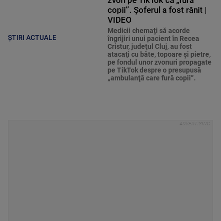
zvon pe TikTok că „fură
copii”. Șoferul a fost rănit |
VIDEO
Medicii chemaţi să acorde
ȘTIRI ACTUALE
îngrijiri unui pacient în Recea
Cristur, judeţul Cluj, au fost
atacaţi cu bâte, topoare şi pietre,
pe fondul unor zvonuri propagate
pe TikTok despre o presupusă
„ambulanţă care fură copii”.