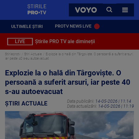
StirilePROTV
CAUTA
VOYO
TOATE 
PROTV NEWS LIVE
ULTIMELE ȘTIRI
LIVE
Știrile PRO TV ale dimineții
Stirileprotv
Știri Actuale
Explozie la o hală din Târgoviște. O persoană a suferit arsuri,
iar peste 40 s-au autoevacuat
Explozie la o hală din Târgoviște. O
persoană a suferit arsuri, iar peste 40
s-au autoevacuat
Data publicării:
14-05-2026 | 11:14
ȘTIRI ACTUALE
Data actualizării:
14-05-2026 | 11:19