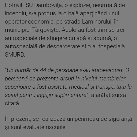
Potrivit ISU Dâmboviţa, o explozie, neurmată de
incendiu, s-a produs la o hală aparţinând unui
operator economic, pe strada Laminorului, în
municipiul Târgovişte. Acolo au fost trimise trei
autospeciale de stingere cu apă şi spumă, o
autospecială de descarcerare şi o autospecială
SMURD.
”
Un număr de 44 de persoane s-au autoevacuat. O
persoană ce prezenta arsuri la nivelul membrelor
superioare a fost asistată medical şi transportată la
spital pentru îngrijiri suplimentare
”, a arătat sursa
citată.
În prezent, se realizează un perimetru de siguranţă
şi sunt evaluate riscurile.