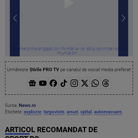
O treime dintre angajații din România vor să își schimbe locul de
Perf
muncă din ...
Urmărește
Știrile PRO TV
pe canalul de social media preferat:
Sursa:
News.ro
Etichete:
explozie
,
targoviste
,
arsuri
,
spital
,
autoevacuare
,
ARTICOL RECOMANDAT DE