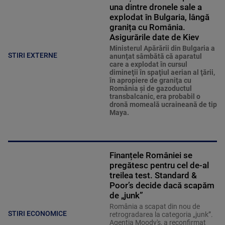
una dintre dronele sale a
explodat în Bulgaria, lângă
granița cu România.
Asigurările date de Kiev
Ministerul Apărării din Bulgaria a
STIRI EXTERNE
anunţat sâmbătă că aparatul
care a explodat în cursul
dimineţii în spaţiul aerian al ţării,
în apropiere de graniţa cu
România şi de gazoductul
transbalcanic, era probabil o
dronă momeală ucraineană de tip
Maya.
Finanțele României se
pregătesc pentru cel de-al
treilea test. Standard &
Poor’s decide dacă scapăm
de „junk”
România a scapat din nou de
STIRI ECONOMICE
retrogradarea la categoria „junk”.
Agenția Moody's, a reconfirmat