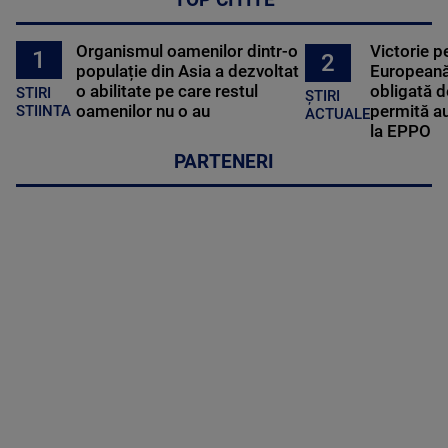
TOP CITITE
Organismul oamenilor dintr-o
Victorie p
1
2
populație din Asia a dezvoltat
Europeană
o abilitate pe care restul
obligată d
STIRI
ȘTIRI
oamenilor nu o au
permită au
STIINTA
ACTUALE
la EPPO
PARTENERI