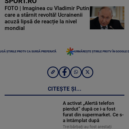
SPORT.RO
FOTO | Imaginea cu Vladimir Putin
care a stârnit revoltă! Ucrainenii
acuză lipsă de reacție la nivel
mondial
UGĂ ȘTIRILE PROTV CA SURSĂ PREFERATĂ
URMĂREȘTE ȘTIRILE PROTV ÎN GOOGLE 
CITEȘTE ȘI...
A activat „Alertă telefon
pierdut” după ce i-a fost
furat din supermarket. Ce s-
a întâmplat după
Trei bărbați au fost arestați