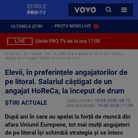
StirilePROTV
CAUTA
VOYO
TOATE 
PROTV NEWS LIVE
ULTIMELE ȘTIRI
LIVE
Știrile PRO TV de la ora 17:00
Stirileprotv
Știri Actuale
Elevii, în preferințele angajatorilor de pe litoral. Salariul
câștigat de un angajat HoReCa, la început de drum
Elevii, în preferințele angajatorilor de
pe litoral. Salariul câștigat de un
angajat HoReCa, la început de drum
Data publicării:
16-05-2026 | 08:12
ȘTIRI ACTUALE
Data actualizării:
16-05-2026 | 11:39
După ani în care au apelat la forță de muncă din
afara Uniunii Europene, tot mai mulți angajatori
de pe litoral își schimbă strategia și se întorc