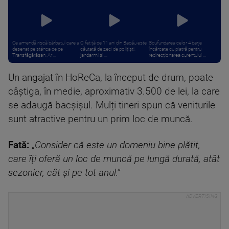
Ce amendă riscă bărbatul care a
O fetiță de 11 ani din Bacău este
Scufundarea celor 4 barje
desenat pe stânca de pe
căutată de zeci de polițiști,
încărcate cu piatră pentru
Transfăgărășan. Ar ...
jandarmi și ...
redirecționarea curentului ...
Un angajat în HoReCa, la început de drum, poate
câștiga, în medie, aproximativ 3.500 de lei, la care
se adaugă bacșișul. Mulți tineri spun că veniturile
sunt atractive pentru un prim loc de muncă.
Fată:
„
Consider că este un domeniu bine plătit,
care îți oferă un loc de muncă pe lungă durată, atât
sezonier, cât și pe tot anul.”