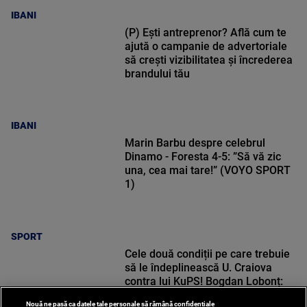
IBANI
(P) Ești antreprenor? Află cum te
ajută o campanie de advertoriale
să crești vizibilitatea și încrederea
brandului tău
IBANI
Marin Barbu despre celebrul
Dinamo - Foresta 4-5: ”Să vă zic
una, cea mai tare!” (VOYO SPORT
1)
SPORT
Cele două condiții pe care trebuie
să le îndeplinească U. Craiova
contra lui KuPS! Bogdan Lobonț:
„Nu o să le fie ușor”
Nouă ne pasă ca datele tale personale să rămână confidențiale