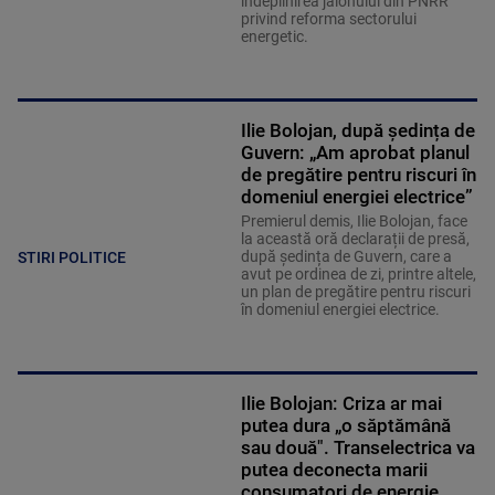
îndeplinirea jalonului din PNRR
privind reforma sectorului
energetic.
Ilie Bolojan, după ședința de
Guvern: „Am aprobat planul
de pregătire pentru riscuri în
domeniul energiei electrice”
Premierul demis, Ilie Bolojan, face
la această oră declarații de presă,
după ședința de Guvern, care a
STIRI POLITICE
avut pe ordinea de zi, printre altele,
un plan de pregătire pentru riscuri
în domeniul energiei electrice.
Ilie Bolojan: Criza ar mai
putea dura „o săptămână
sau două". Transelectrica va
putea deconecta marii
consumatori de energie