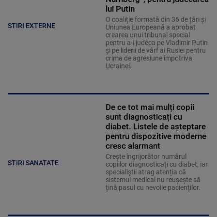
lui Putin
O coaliție formată din 36 de țări și
STIRI EXTERNE
Uniunea Europeană a aprobat
crearea unui tribunal special
pentru a-i judeca pe Vladimir Putin
și pe liderii de vârf ai Rusiei pentru
crima de agresiune împotriva
Ucrainei.
De ce tot mai mulți copii
sunt diagnosticați cu
diabet. Listele de așteptare
pentru dispozitive moderne
cresc alarmant
Crește îngrijorător numărul
STIRI SANATATE
copiilor diagnosticați cu diabet, iar
specialiștii atrag atenția că
sistemul medical nu reușește să
țină pasul cu nevoile pacienților.