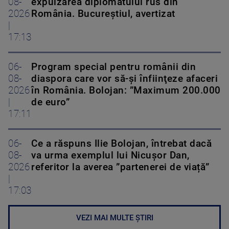
08-
expulzarea diplomatului rus din
2026
România. Bucureștiul, avertizat
|
17:13
06-
Program special pentru românii din
08-
diaspora care vor să-şi înfiinţeze afaceri
2026
în România. Bolojan: ”Maximum 200.000
|
de euro”
17:11
06-
Ce a răspuns Ilie Bolojan, întrebat dacă
08-
va urma exemplul lui Nicușor Dan,
2026
referitor la averea ”partenerei de viață”
|
17:03
VEZI MAI MULTE ȘTIRI