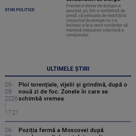
Premierul demis Ilie Bolojan a
STIRI POLITICE
anunțat, joi, într-o conferință de
presă, că perioada de restricții la
consumul de energie nu s-a
încheiat și le-a cerut românilor să
mențină reducerea voluntară a
consumului.
ULTIMELE ȘTIRI
06-
Ploi torențiale, vijelii și grindină, după o
08-
nouă zi de foc. Zonele în care se
2026
schimbă vremea
|
17:21
06-
Poziția fermă a Moscovei după