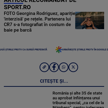
ARTICOL RECOMANDAT DE
SPORT.RO
FOTO Georgina Rodriguez, apariție
'interzisă' pe rețele. Partenera lui
CR7 s-a fotografiat în costum de
baie pe barcă
UGĂ ȘTIRILE PROTV CA SURSĂ PREFERATĂ
URMĂREȘTE ȘTIRILE PROTV ÎN GOOGLE 
CITEȘTE ȘI...
România și alte 35 de state
au aprobat înființarea unui
tribunal special, „ca cel de la
Nürnberg”, pentru judecarea