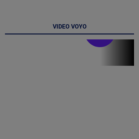
VIDEO VOYO
Stirile PRO TV
Stirile PRO
TV # 13.00 -
06 August
2026
MAI