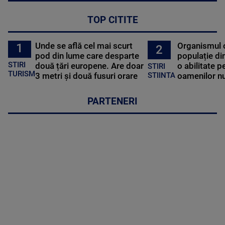
TOP CITITE
Unde se află cel mai scurt
Organismul 
1
2
pod din lume care desparte
populație di
STIRI
două țări europene. Are doar
o abilitate p
STIRI
TURISM
3 metri și două fusuri orare
oamenilor nu
STIINTA
PARTENERI