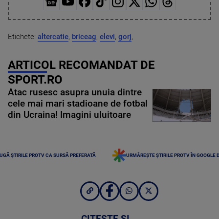
Etichete:
altercatie
,
briceag
,
elevi
,
gorj
,
ARTICOL RECOMANDAT DE
SPORT.RO
Atac rusesc asupra unuia dintre
cele mai mari stadioane de fotbal
din Ucraina! Imagini uluitoare
UGĂ ȘTIRILE PROTV CA SURSĂ PREFERATĂ
URMĂREȘTE ȘTIRILE PROTV ÎN GOOGLE 