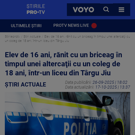
StirilePROTV
CAUTA
VOYO
TOATE 
PROTV NEWS LIVE
ULTIMELE ȘTIRI
Stirileprotv
Știri Actuale
Elev de 16 ani, rănit cu un briceag în timpul unei altercaţii cu
un coleg de 18 ani, într-un liceu din Târgu Jiu
Elev de 16 ani, rănit cu un briceag în
timpul unei altercaţii cu un coleg de
18 ani, într-un liceu din Târgu Jiu
Data publicării:
26-09-2025 | 18:02
ȘTIRI ACTUALE
Data actualizării:
17-10-2025 | 13:37