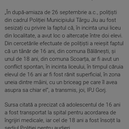
„În după-amiaza de 26 septembrie a.c., polițiști
din cadrul Poliției Municipiului Târgu Jiu au fost
sesizați cu privire la faptul că, în incinta unui liceu
din localitate, a avut loc o altercație între doi elevi.
Din cercetările efectuate de polițiști a reieșit faptul
că un tânăr de 16 ani, din comuna Bălănești, și
unul de 18 ani, din comuna Scoarța, ar fi avut un
conflict spontan, în incinta liceului, în timpul căruia
elevul de 16 ani ar fi fost rănit superficial, în zona
uneia dintre mâini, cu un briceag pe care îl avea
asupra sa chiar el”, a transmis, joi, IPJ Gorj.
Sursa citată a precizat că adolescentul de 16 ani
a fost transportat la spital pentru acordarea de
îngrijiri medicale, iar cel de 18 ani a fost însoțit la
sediul Poliției pentru audieri.