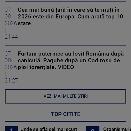
07-
Cea mai bună țară în care să te muți în
08-
2026 este din Europa. Cum arată top 10
2026
state
|
21:44
07-
Furtuni puternice au lovit România după
08-
caniculă. Pagube după un Cod roşu de
2026
ploi torenţiale. VIDEO
|
21:27
VEZI MAI MULTE ȘTIRI
TOP CITITE
Unde se află cel mai scurt
Organismul 
1