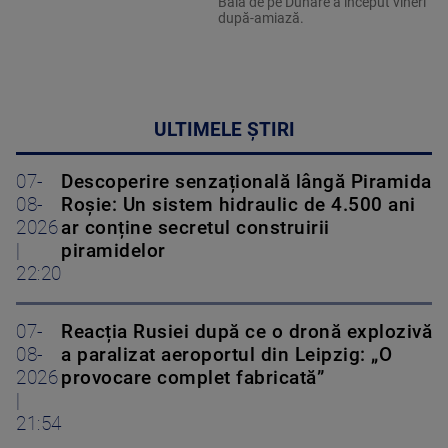
Bala de pe Dunăre a început vineri
după-amiază.
ULTIMELE ȘTIRI
07-
Descoperire senzațională lângă Piramida
08-
Roșie: Un sistem hidraulic de 4.500 ani
2026
ar conține secretul construirii
|
piramidelor
22:20
07-
Reacția Rusiei după ce o dronă explozivă
08-
a paralizat aeroportul din Leipzig: „O
2026
provocare complet fabricată”
|
21:54