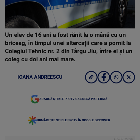
Un elev de 16 ani a fost rănit la o mână cu un
briceag, în timpul unei altercații care a pornit la
Colegiul Tehnic nr. 2 din Târgu Jiu, între el și un
coleg cu doi ani mai mare.
IOANA ANDREESCU
ADAUGĂ ȘTIRILE PROTV CA SURSĂ PREFERATĂ
URMĂREȘTE ȘTIRILE PROTV ÎN GOOGLE DISCOVER