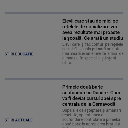
Elevii care stau de mici pe
rețelele de socializare vor
avea rezultate mai proaste
la școală. Ce arată un studiu
Elevii care îşi fac conturi pe rețelele
sociale în școala primară au note
mai mici la examenele de la final de
STIRI EDUCATIE
gimnaziu, în special la științe și
citire.
Primele două barje
scufundate în Dunăre. Cum
va fi deviat cursul apei spre
centrala de la Cernavodă
După zile de așteptare și amânări
repetate, operațiunea de
scufundare controlată a primelor
ȘTIRI ACTUALE
două barje în apropierea brațului