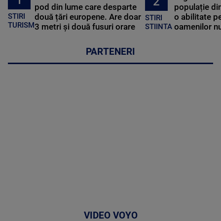
2
pod din lume care desparte
populație di
STIRI
două țări europene. Are doar
o abilitate p
STIRI
TURISM
3 metri și două fusuri orare
oamenilor nu
STIINTA
PARTENERI
VIDEO VOYO