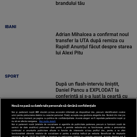
brandului tău
IBANI
Adrian Mihalcea a confirmat noul
transfer la UTA după remiza cu
Rapid! Anunțul făcut despre starea
lui Alexi Pitu
SPORT
După un flash-interviu liniștit,
Daniel Pancu a EXPLODAT la
conferință și s-a luat la ceartă cu
oamenii în sală: ”Gata, nu mai
Nouă ne pasă ca datele tale personale să rămână confidențiale
strigați”
Noi și partenerii noștri
201
stocăm și/sau accesăm informații pe dispozitivul dvs., precum identificatorii cookie
unici pentru prelucrarea datelor cu caracter personal. Puteți accepta sau gestiona alegerile dvs. făcând clic mai jos
sau în orice moment, pe pagina cu politica de confidențialitate. Aceste alegeri vor fi raportate partenerilor noștri și
nu vă vor afecta navigarea.
Mai multe detalii
Noi si partenerii nostri (retelele de socializare si agentiile de publicitate partenere, precum si furnizorii nostri de
SPORT
servicii de date analitice) prelucram date pentru a permite website-ului sa functioneze, pentru a personaliza
continutul si anunturile publicitare afisate in functie de interesele si/sau profilul dvs., pentru a va oferi
functionalitati aferente retelelor de socializare si pentru a analiza traficul pe website. Beneficiati de drepturile
prevazute de art. 15-22 din GDPR in legatura cu prelucrarea datelor cu caracter personal. Aceste drepturi pot fi