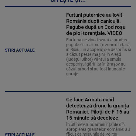
CITEȘTE ȘI...
Furtuni puternice au lovit
România după caniculă.
Pagube după un Cod roşu
de ploi torenţiale. VIDEO
Furtuna de vineri seară a produs
pagube în mai multe zone din ţară:
în Sibiu, un acoperiş s-a desprins și
ȘTIRI ACTUALE
a căzut peste maşini, în Aleşd
(județul Bihor) vântul a smuls
acoperişul gării, iar în Braşov au
căzut arbori şi au fost inundate
garaje.
Ce face Armata când
detectează drone la granița
României. Piloții de F-16 au
15 minute să decoleze
În ultimele luni, amenințările din
apropierea granițelor României au
făcut ca misiunile de Poliție
ȘTIRI ACTUALE