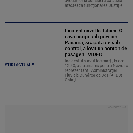
avocaţilor şi consideră că acest
afectează funcționarea Justiției.
Incident naval la Tulcea. O
navă cargo sub pavilion
Panama, scăpată de sub
control, a lovit un ponton de
pasageri | VIDEO
Incidentul a avut loc marţi, la ora
ȘTIRI ACTUALE
12:40, au transmis pentru News.ro
reprezentanţii Administraţiei
Fluviale Dunărea de Jos (AFDJ)
Galaţi.