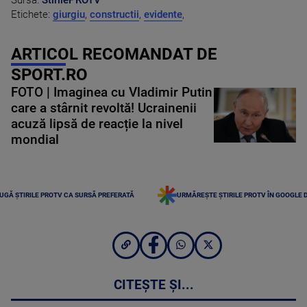
Sursa:
StirilePROTV
Etichete:
giurgiu
,
constructii
,
evidente
,
ARTICOL RECOMANDAT DE
SPORT.RO
FOTO | Imaginea cu Vladimir Putin
care a stârnit revoltă! Ucrainenii
acuză lipsă de reacție la nivel
mondial
UGĂ ȘTIRILE PROTV CA SURSĂ PREFERATĂ
URMĂREȘTE ȘTIRILE PROTV ÎN GOOGLE 
CITEȘTE ȘI...