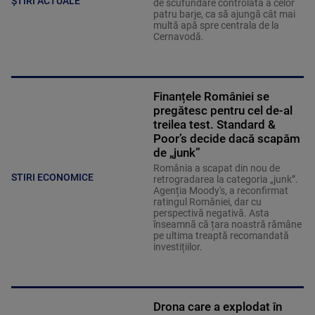
ȘTIRI ACTUALE
de scufundare controlată a celor
patru barje, ca să ajungă cât mai
multă apă spre centrala de la
Cernavodă.
Finanțele României se
pregătesc pentru cel de-al
treilea test. Standard &
Poor’s decide dacă scapăm
de „junk”
România a scapat din nou de
STIRI ECONOMICE
retrogradarea la categoria „junk”.
Agenția Moody's, a reconfirmat
ratingul României, dar cu
perspectivă negativă. Asta
înseamnă că țara noastră rămâne
pe ultima treaptă recomandată
investițiilor.
Drona care a explodat în