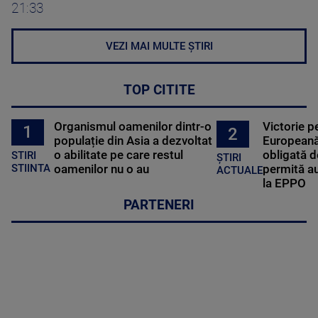
21:33
VEZI MAI MULTE ȘTIRI
TOP CITITE
Organismul oamenilor dintr-o
Victorie p
1
2
populație din Asia a dezvoltat
Europeană
o abilitate pe care restul
obligată d
STIRI
ȘTIRI
oamenilor nu o au
permită au
STIINTA
ACTUALE
la EPPO
PARTENERI