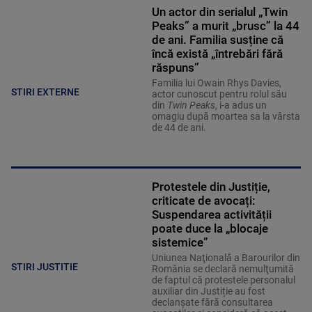
Un actor din serialul „Twin
Peaks” a murit „brusc” la 44
de ani. Familia susține că
încă există „întrebări fără
răspuns”
Familia lui Owain Rhys Davies,
STIRI EXTERNE
actor cunoscut pentru rolul său
din
Twin Peaks
, i-a adus un
omagiu după moartea sa la vârsta
de 44 de ani.
Protestele din Justiție,
criticate de avocați:
Suspendarea activității
poate duce la „blocaje
sistemice”
Uniunea Naţională a Barourilor din
STIRI JUSTITIE
România se declară nemulţumită
de faptul că protestele personalul
auxiliar din Justiție au fost
declanșate fără consultarea