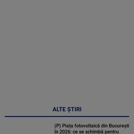
8 August
2026
MAI
MULTE
DETALII
30:33
ALTE ȘTIRI
(P) Piața fotovoltaică din București
în 2026: ce se schimbă pentru