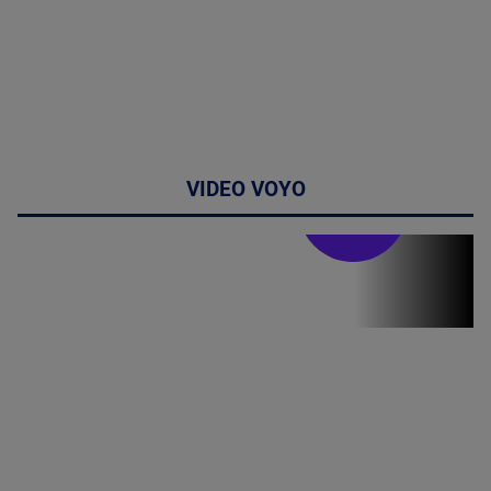
VIDEO VOYO
Stirile PRO TV
Stirile PRO
TV # 19.00 -