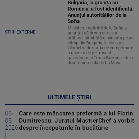
Bulgaria, la granița cu
România, a fost identificată.
Anunțul autorităților de la
Sofia
Ministerul Apărării de la Sofia a
STIRI EXTERNE
anunțat că drona care s-a
prăbușit sâmbătă dimineața pe un
câmp din Bulgaria, la circa un
kilometru de stația de comprimare
a gazelor de pe traseul
gazoductului Trans-Balkan, este o
dronă-momeală de tip Maya.
ULTIMELE ȘTIRI
08-
Care este mâncarea preferată a lui Florin
08-
Dumitrescu. Juratul MastrerChef a vorbit
2026
despre începuturile în bucătărie
|