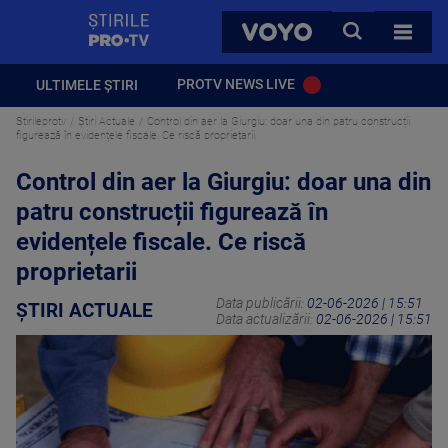
StirilePROTV
CAUTA
VOYO
TOATE 
PROTV NEWS LIVE
ULTIMELE ȘTIRI
Stirileprotv
Știri Actuale
Control din aer la Giurgiu: doar una din patru construcții
figurează în evidențele fiscale. Ce riscă proprietarii
Control din aer la Giurgiu: doar una din
patru construcții figurează în
evidențele fiscale. Ce riscă
proprietarii
Data publicării:
02-06-2026 | 15:51
ȘTIRI ACTUALE
Data actualizării:
02-06-2026 | 15:51