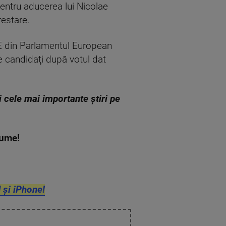
pentru aducerea lui Nicolae
restare.
E din Parlamentul European
e candidaţi după votul dat
zi cele mai importante știri pe
 lume!
 și iPhone!