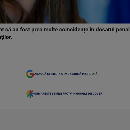
at că au fost prea multe coincidențe în dosarul pena
ților.
ADAUGĂ ȘTIRILE PROTV CA SURSĂ PREFERATĂ
URMĂREȘTE ȘTIRILE PROTV ÎN GOOGLE DISCOVER