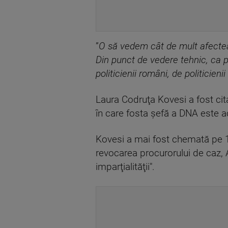
”
O să vedem cât de mult afectea
Din punct de vedere tehnic, ca p
politicienii români, de politicieni
Laura Codruţa Kovesi a fost cita
în care fosta şefă a DNA este a
Kovesi a mai fost chemată pe 15
revocarea procurorului de caz, A
imparţialităţii".