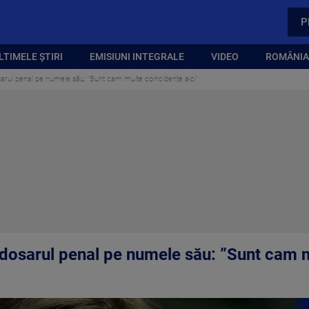
P
LTIMELE ȘTIRI
EMISIUNI INTEGRALE
VIDEO
ROMÂNIA,
arul penal pe numele său: ”Sunt cam multe coincidențe aici”
dosarul penal pe numele său: ”Sunt cam m