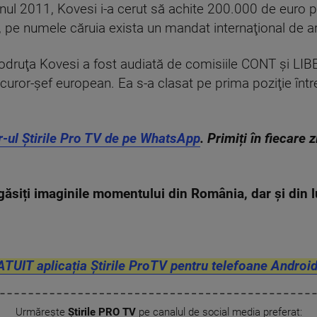
 anul 2011, Kovesi i-a cerut să achite 200.000 de euro 
 pe numele căruia exista un mandat internaţional de a
druţa Kovesi a fost audiată de comisiile CONT şi LIB
curor-şef european. Ea s-a clasat pe prima poziţie într
r-ul Știrile Pro TV de pe WhatsApp
. Primiți în fiecare 
ăsiți imaginile momentului din România, dar și din
ATUIT aplicația Știrile ProTV pentru telefoane Android
Urmărește
Știrile PRO TV
pe canalul de social media preferat: