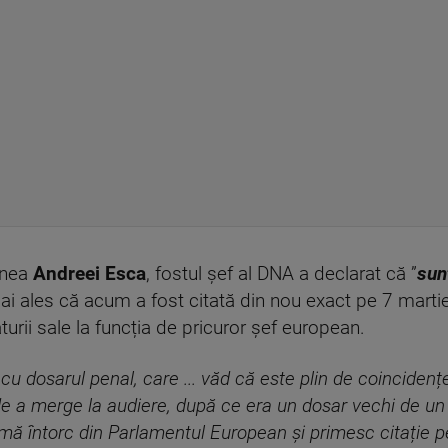
unea
Andreei Esca
, fostul șef al DNA a declarat că ”
sun
ai ales că acum a fost citată din nou exact pe 7 marti
aturii sale la funcția de pricuror șef european.
u dosarul penal, care ... văd că este plin de coincidenț
e a merge la audiere, după ce era un dosar vechi de un 
mă întorc din Parlamentul European și primesc citație p