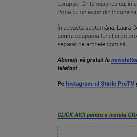
corupţie. Ghiţă susţinea că, în
Popa cu un avion din Indonezia,
În această săptămână, Laura Co
pentru ocuparea funcţiei de pro
separat de ambele comisii.
Abonați-vă gratuit la
newslette
telefon!
Pe
Instagram-ul Știrile ProTV
g
CLICK AICI pentru a instala GR