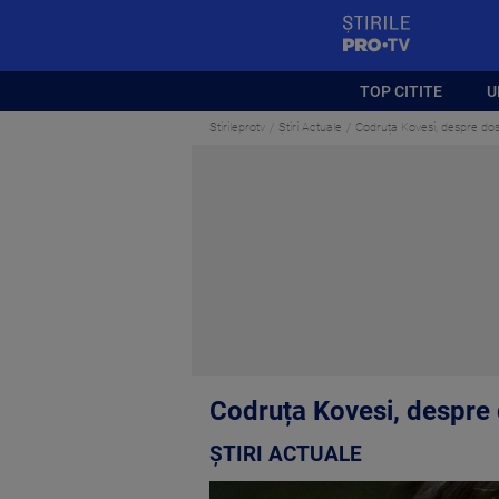
StirilePROTV
TOP CITITE
U
Stirileprotv
Știri Actuale
Codruța Kovesi, despre dos
Codruța Kovesi, despre 
ȘTIRI ACTUALE