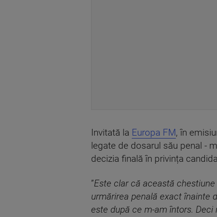
Invitată la
Europa FM
, în emisi
legate de dosarul său penal - m
decizia finală în privința candid
”
Este clar că această chestiune c
urmărirea penală exact înainte d
este după ce m-am întors. Deci 