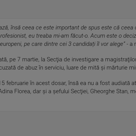
ză, însă ceea ce este important de spus este că ceea c
rofesionist, eu treaba mi-am făcut-o. Acum este o deciz
i europeni, pe care dintre cei 3 candidați îl vor alege” -
a m
tă, pe 7 martie, la Secţia de investigare a magistraţilor
cuzată de abuz în serviciu, luare de mită şi mărturie m
 februarie în acest dosar, însă ea nu a fost audiată a
dina Florea, dar şi a şefului Secţiei, Gheorghe Stan, mo