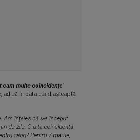
t cam multe coincidențe
”
e, adică în data când așteaptă
e. Am înțeles că s-a început
an de zile. O altă coincidență
entru când? Pentru 7 martie,