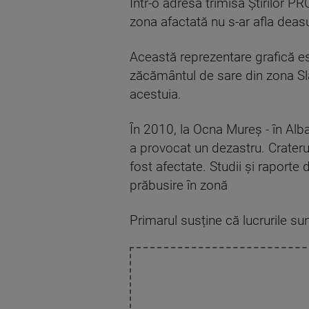
Într-o adresă trimisă Știrilor P
zona afactată nu s-ar afla deas
Această reprezentare grafică es
zăcământul de sare din zona Slăn
acestuia.
În 2010, la Ocna Mureș - în Alba
a provocat un dezastru. Crateru
fost afectate. Studii și raporte 
prăbusire în zonă
Primarul susține că lucrurile su