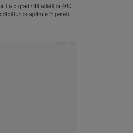
i. La o gradiniță aflată la 400
răpăturilor apărute în pereți.