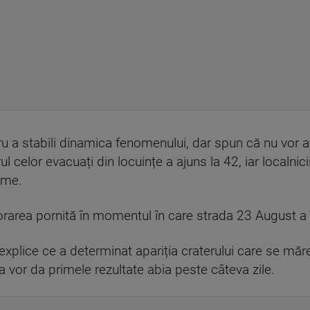
tru a stabili dinamica fenomenului, dar spun că nu vor
l celor evacuați din locuințe a ajuns la 42, iar localn
eme.
ijorarea pornită în momentul în care strada 23 August a
xplice ce a determinat apariția craterului care se măre
 vor da primele rezultate abia peste câteva zile.