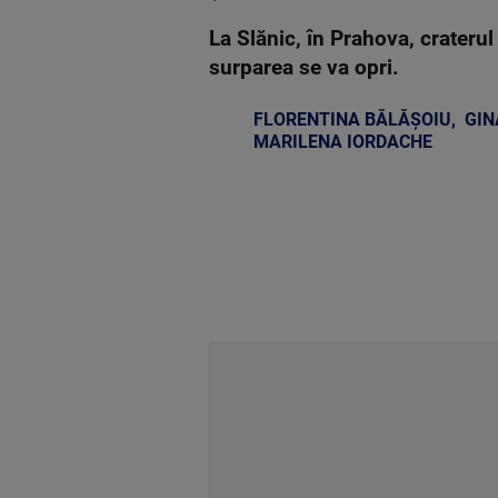
La Slănic, în Prahova, crateru
surparea se va opri.
FLORENTINA BĂLĂȘOIU
,
GIN
MARILENA IORDACHE