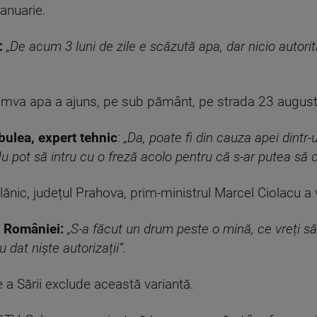
ianuarie.
:
„De acum 3 luni de zile e scăzută apa, dar nicio autor
umva apa a ajuns, pe sub pământ, pe strada 23 august
bulea, expert tehnic
:
„Da, poate fi din cauza apei dintr-
. Nu pot să intru cu o freză acolo pentru că s-ar putea să 
lănic, județul Prahova, prim-ministrul Marcel Ciolacu a v
l României:
„S-a făcut un drum peste o mină, ce vreți să
dat niște autorizații”.
 a Sării exclude această variantă.