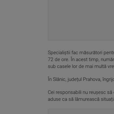
Specialiștii fac măsurători pen
72 de ore. În acest timp, număru
sub casele lor de mai multă vr
În Slănic, județul Prahova, îngr
Cei responsabili nu reușesc să e
aduse ca să lămurească situația