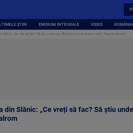
P
LTIMELE ȘTIRI
EMISIUNI INTEGRALE
VIDEO
ROMÂNIA,
n Slănic: „Ce vreți să fac? Să știu unde s-au făcut drumurile peste mine?”. Reacția Salrom
 din Slănic: „Ce vreți să fac? Să știu und
Salrom