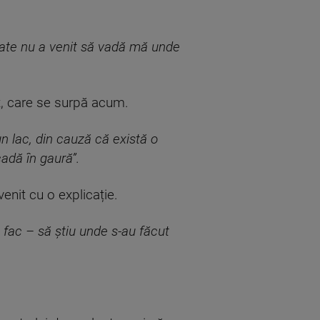
itate nu a venit să vadă mă unde
, care se surpă acum.
un lac, din cauză că există o
cadă în gaură”.
enit cu o explicație.
 fac – să știu unde s-au făcut