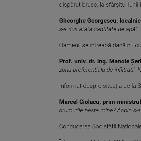
dispărut brusc, la sfârșitul lunii 
Gheorghe Georgescu, localnic
s-a dus atâta cantitate de apă”.
Oamenii se întreabă dacă nu c
Prof. univ. dr. ing. Manole Șer
zonă preferențială de infiltrații
Informat despre situația de la S
Marcel Ciolacu, prim-ministru
drumurile peste mine? Acolo s-au 
Conducerea Societății Naționale