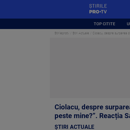
StirilePROTV
TOP CITITE
U
Stirileprotv
Știri Actuale
Ciolacu, despre surparea di
Ciolacu, despre surparea
peste mine?”. Reacția 
ȘTIRI ACTUALE