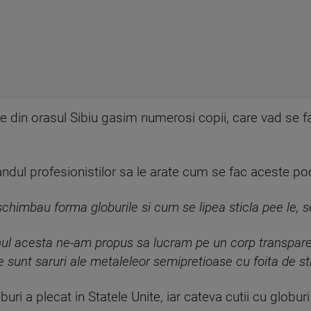
re din orasul Sibiu gasim numerosi copii, care vad se fac
randul profesionistilor sa le arate cum se fac aceste p
schimbau forma globurile si cum se lipea sticla pee le, s
ul acesta ne-am propus sa lucram pe un corp transparent, 
 sunt saruri ale metaleleor semipretioase cu foita de sti
uri a plecat in Statele Unite, iar cateva cutii cu globur