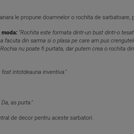
tanara le propune doamnelor o rochita de sarbatoare, p
e moda:
"
Rochita este formata dintr-un bust dintr-o tesat
lina facuta din sarma si o plasa pe care am pus crengute
r. Rochia nu poate fi purtata, dar putem crea o rochita di
fost intotdeauna inventiva."
 Da, as purta
."
ntral de decor pentru aceste sarbatori.