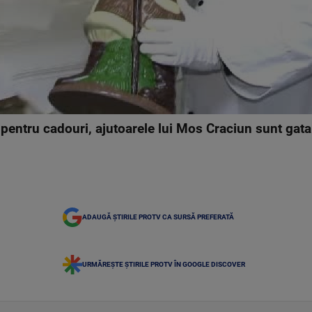
 pentru cadouri, ajutoarele lui Mos Craciun sunt gata
ADAUGĂ ȘTIRILE PROTV CA SURSĂ PREFERATĂ
URMĂREȘTE ȘTIRILE PROTV ÎN GOOGLE DISCOVER