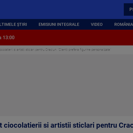
P
LTIMELE ȘTIRI
EMISIUNI INTEGRALE
VIDEO
ROMÂNIA,
a 13:00
olatierii si artistii sticlari pentru Craciun. "Clientii prefera figurine personalizate"
ciocolatierii si artistii sticlari pentru Crac