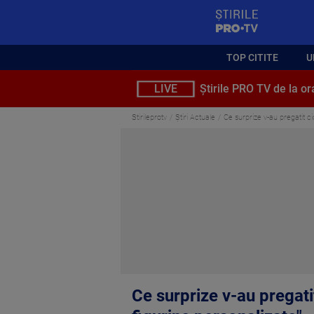
StirilePROTV
TOP CITITE
U
LIVE
Știrile PRO TV de la or
Stirileprotv
Știri Actuale
Ce surprize v-au pregatit cioc
Ce surprize v-au pregatit 