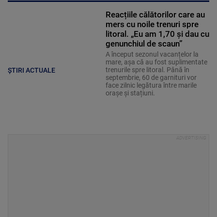
Reacțiile călătorilor care au
mers cu noile trenuri spre
litoral. „Eu am 1,70 și dau cu
genunchiul de scaun”
A început sezonul vacanțelor la
mare, așa că au fost suplimentate
trenurile spre litoral. Până în
ȘTIRI ACTUALE
septembrie, 60 de garnituri vor
face zilnic legătura între marile
orașe și stațiuni.