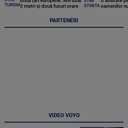
două țări europene. Are doar
o abilitate p
STIRI
TURISM
3 metri și două fusuri orare
oamenilor nu
STIINTA
PARTENERI
VIDEO VOYO