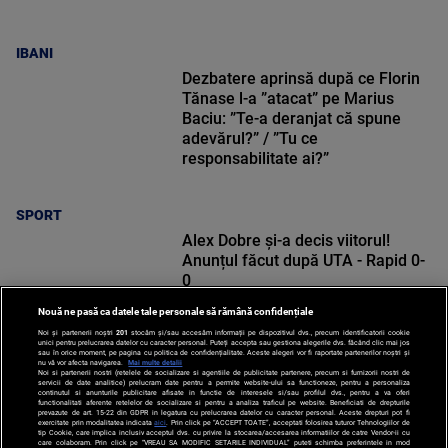
IBANI
Dezbatere aprinsă după ce Florin
Tănase l-a ”atacat” pe Marius
Baciu: ”Te-a deranjat că spune
adevărul?” / ”Tu ce
responsabilitate ai?”
SPORT
Alex Dobre și-a decis viitorul!
Anunțul făcut după UTA - Rapid 0-
0
Nouă ne pasă ca datele tale personale să rămână confidențiale
Noi și partenerii noștri
201
stocăm și/sau accesăm informații pe dispozitivul dvs., precum identificatorii cookie
unici pentru prelucrarea datelor cu caracter personal. Puteți accepta sau gestiona alegerile dvs. făcând clic mai jos
sau în orice moment, pe pagina cu politica de confidențialitate. Aceste alegeri vor fi raportate partenerilor noștri și
nu vă vor afecta navigarea.
Mai multe detalii
Noi si partenerii nostri (retelele de socializare si agentiile de publicitate partenere, precum si furnizorii nostri de
SPORT
servicii de date analitice) prelucram date pentru a permite website-ului sa functioneze, pentru a personaliza
continutul si anunturile publicitare afisate in functie de interesele si/sau profilul dvs., pentru a va oferi
functionalitati aferente retelelor de socializare si pentru a analiza traficul pe website. Beneficiati de drepturile
prevazute de art. 15-22 din GDPR in legatura cu prelucrarea datelor cu caracter personal. Aceste drepturi pot fi
exercitate prin modalitatea indicata
aici
. Prin click pe “ACCEPT TOATE”, acceptati folosirea tuturor Tehnologiilor de
tip Cookie, care implica inclusiv acceptul dvs. cu privire la stocarea/accesarea informatiilor de catre Vendor-ii cu
care colaboram. Prin click pe “VREAU SA MODIFIC SETARILE INDIVIDUAL” puteti schimba preferintele in mod