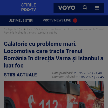
StirilePROTV
CAUTA
VOYO
TOATE 
PROTV NEWS LIVE
ULTIMELE ȘTIRI
Stirileprotv
Știri Actuale
Călătorie cu probleme mari. Locomotiva care tracta Trenul
România în direcția Varna și Istanbul a luat foc
Călătorie cu probleme mari.
Locomotiva care tracta Trenul
România în direcția Varna și Istanbul a
luat foc
Data publicării:
21-06-2026 | 21:40
ȘTIRI ACTUALE
Data actualizării:
21-06-2026 | 21:49