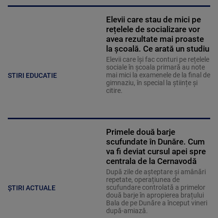
Elevii care stau de mici pe
rețelele de socializare vor
avea rezultate mai proaste
la școală. Ce arată un studiu
Elevii care îşi fac conturi pe rețelele
sociale în școala primară au note
mai mici la examenele de la final de
STIRI EDUCATIE
gimnaziu, în special la științe și
citire.
Primele două barje
scufundate în Dunăre. Cum
va fi deviat cursul apei spre
centrala de la Cernavodă
După zile de așteptare și amânări
repetate, operațiunea de
scufundare controlată a primelor
ȘTIRI ACTUALE
două barje în apropierea brațului
Bala de pe Dunăre a început vineri
după-amiază.