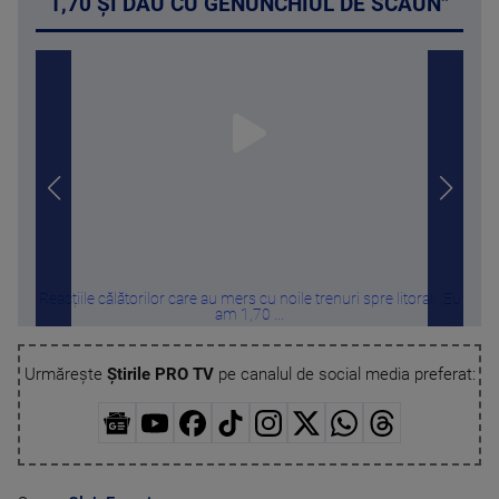
1,70 ȘI DAU CU GENUNCHIUL DE SCAUN”
Reacțiile călătorilor care au mers cu noile trenuri spre litoral. „Eu
Furt
am 1,70 ...
Urmărește
Știrile PRO TV
pe canalul de social media preferat: