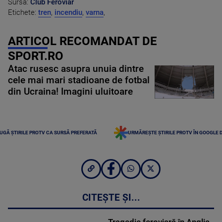
Sursa:
Club Feroviar
Etichete:
tren
,
incendiu
,
varna
,
ARTICOL RECOMANDAT DE
SPORT.RO
Atac rusesc asupra unuia dintre
cele mai mari stadioane de fotbal
din Ucraina! Imagini uluitoare
UGĂ ȘTIRILE PROTV CA SURSĂ PREFERATĂ
URMĂREȘTE ȘTIRILE PROTV ÎN GOOGLE 
CITEȘTE ȘI...
Tragedie feroviară în Anglia.