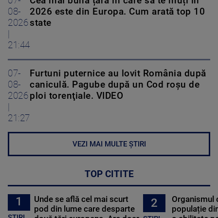
07-
Cea mai bună țară în care să te muți în
08-
2026 este din Europa. Cum arată top 10
2026
state
|
21:44
07-
Furtuni puternice au lovit România după
08-
caniculă. Pagube după un Cod roşu de
2026
ploi torenţiale. VIDEO
|
21:27
VEZI MAI MULTE ȘTIRI
TOP CITITE
Unde se află cel mai scurt
Organismul 
1
2
pod din lume care desparte
populație di
STIRI