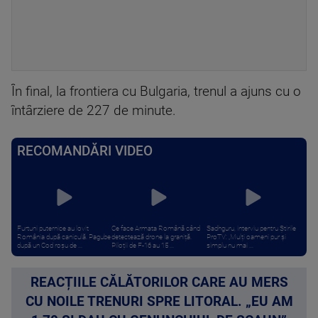
În final, la frontiera cu Bulgaria, trenul a ajuns cu o
întârziere de 227 de minute.
RECOMANDĂRI VIDEO
Furtuni puternice au lovit
Ce face Armata Română când
Sadhguru, interviu pentru Știrile
România după caniculă. Pagube
detectează drone la graniță.
ProTV: „Mulți oameni pur și
după un Cod roşu de ...
Piloții de F-16 au 15 ...
simplu nu mai ...
REACȚIILE CĂLĂTORILOR CARE AU MERS
CU NOILE TRENURI SPRE LITORAL. „EU AM