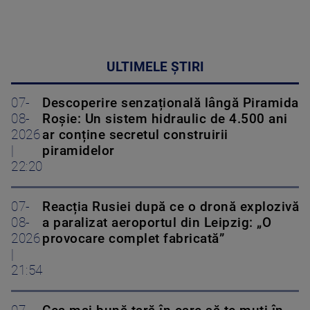
ULTIMELE ȘTIRI
07-
Descoperire senzațională lângă Piramida
08-
Roșie: Un sistem hidraulic de 4.500 ani
2026
ar conține secretul construirii
|
piramidelor
22:20
07-
Reacția Rusiei după ce o dronă explozivă
08-
a paralizat aeroportul din Leipzig: „O
2026
provocare complet fabricată”
|
21:54