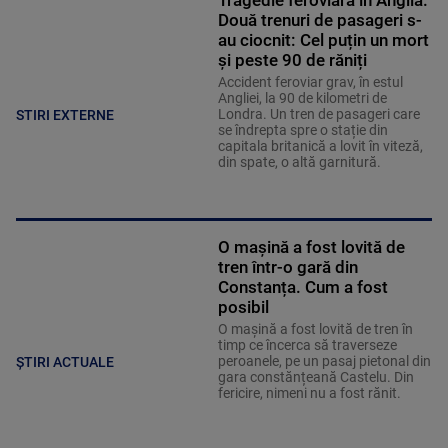
Două trenuri de pasageri s-
au ciocnit: Cel puțin un mort
și peste 90 de răniți
Accident feroviar grav, în estul
Angliei, la 90 de kilometri de
Londra. Un tren de pasageri care
STIRI EXTERNE
se îndrepta spre o stație din
capitala britanică a lovit în viteză,
din spate, o altă garnitură.
O mașină a fost lovită de
tren într-o gară din
Constanța. Cum a fost
posibil
O mașină a fost lovită de tren în
timp ce încerca să traverseze
peroanele, pe un pasaj pietonal din
ȘTIRI ACTUALE
gara constănțeană Castelu. Din
fericire, nimeni nu a fost rănit.