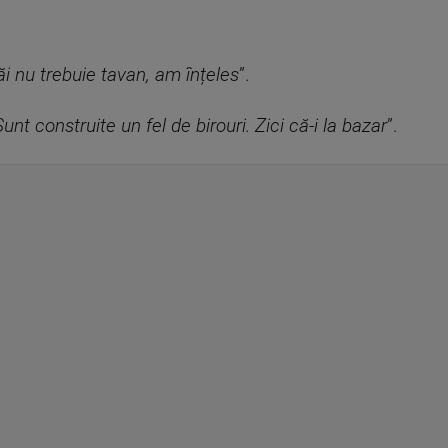
ăi nu trebuie tavan, am înțeles
”.
Sunt construite un fel de birouri. Zici că-i la bazar
”.