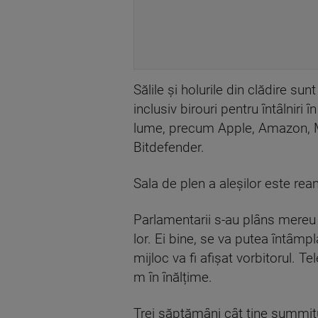
Sălile și holurile din clădire su
inclusiv birouri pentru întâlniri
lume, precum Apple, Amazon, Mi
Bitdefender.
Sala de plen a aleșilor este rea
Parlamentarii s-au plâns mereu c
lor. Ei bine, se va putea întâmpl
mijloc va fi afișat vorbitorul. T
m în înălțime.
Trei săptămâni cât ține summit