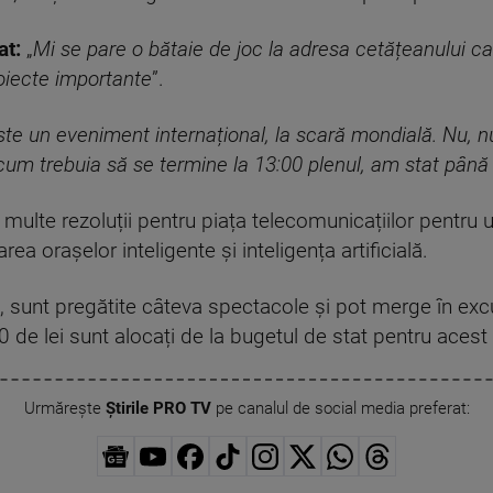
at:
„
Mi se pare o bătaie de joc la adresa cetățeanului ca
oiecte importante
”.
ste un eveniment internațional, la scară mondială. Nu, nu
acum trebuia să se termine la 13:00 plenul, am stat până
ulte rezoluții pentru piața telecomunicațiilor pentru ur
ea orașelor inteligente și inteligența artificială.
, sunt pregătite câteva spectacole și pot merge în excur
de lei sunt alocați de la bugetul de stat pentru acest
Urmărește
Știrile PRO TV
pe canalul de social media preferat: