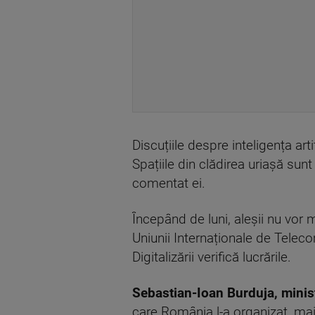
Discuțiile despre inteligența art
Spațiile din clădirea uriașă sunt
comentat ei.
Începând de luni, aleșii nu vor
Uniunii Internaționale de Telecom
Digitalizării verifică lucrările.
Sebastian-Ioan Burduja, ministru
care România l-a organizat, mai