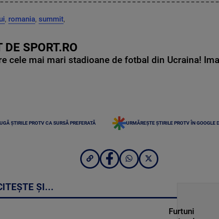
ui
,
romania
,
summit
,
 DE SPORT.RO
e cele mai mari stadioane de fotbal din Ucraina! Ima
UGĂ ȘTIRILE PROTV CA SURSĂ PREFERATĂ
URMĂREȘTE ȘTIRILE PROTV ÎN GOOGLE 
CITEȘTE ȘI...
Furtuni