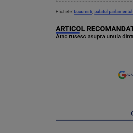
Etichete:
bucuresti
,
palatul parlamentul
ARTICOL RECOMANDAT
Atac rusesc asupra unuia dintr
ADA