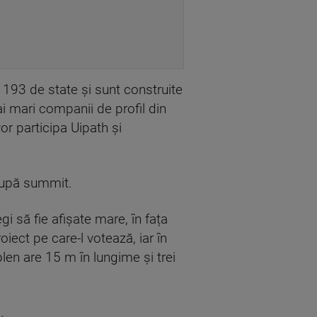
n 193 de state și sunt construite
mai mari companii de profil din
r participa Uipath și
 după summit.
i să fie afișate mare, în fața
oiect pe care-l votează, iar în
plen are 15 m în lungime și trei
.