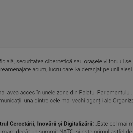
ificială, securitatea cibernetică sau orașele viitorului se
 reamenajate acum, lucru care i-a deranjat pe unii aleși.
 mai avea acces în unele zone din Palatul Parlamentulu
unicații, una dintre cele mai vechi agenții ale Organizaț
l Cercetării, Inovării și Digitalizării:
„Este cel mai m
 mare decât un summit NATO, și este primul astfel de e