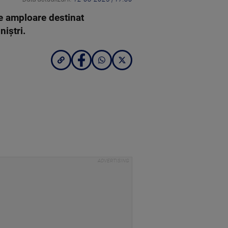
de amploare destinat
niștri.