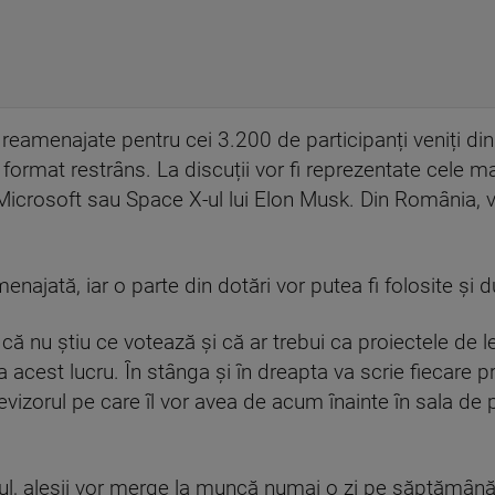
nt reamenajate pentru cei 3.200 de participanți veniți di
 în format restrâns. La discuții vor fi reprezentate cele 
crosoft sau Space X-ul lui Elon Musk. Din România, vo
menajată, iar o parte din dotări vor putea fi folosite și
ă nu știu ce votează și că ar trebui ca proiectele de leg
a acest lucru. În stânga și în dreapta va scrie fiecare pr
elevizorul pe care îl vor avea de acum înainte în sala de 
ul, aleșii vor merge la muncă numai o zi pe săptămână