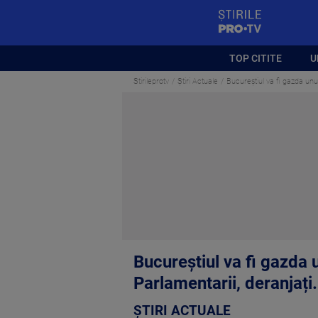
StirilePROTV
TOP CITITE
U
Stirileprotv
Știri Actuale
Bucureștiul va fi gazda unu
Bucureștiul va fi gazda
Parlamentarii, deranjați.
ȘTIRI ACTUALE