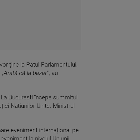
 vor ține la Patul Parlamentului.
 „
Arată că la bazar
”, au
i. La București începe summitul
iei Națiunilor Unite. Ministrul
are eveniment internațional pe
veniment la nivelul Uniunii