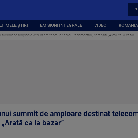
P
LTIMELE ȘTIRI
EMISIUNI INTEGRALE
VIDEO
ROMÂNIA,
i summit de amploare destinat telecomunicațiilor. Parlamentarii, deranjați. „Arată ca la bazar”
 unui summit de amploare destinat telecomu
 „Arată ca la bazar”