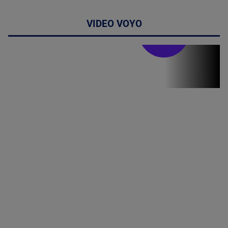
VIDEO VOYO
Stirile PRO TV
Stirile PRO
TV # 19.00 -
07 August
2026
MAI
MULTE