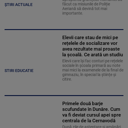
făcut ca misiunile de Poliție
ȘTIRI ACTUALE
Aeriană să devină tot mai
importante.
Elevii care stau de mici pe
rețelele de socializare vor
avea rezultate mai proaste
la școală. Ce arată un studiu
Elevii care îşi fac conturi pe rețelele
sociale în școala primară au note
mai mici la examenele de la final de
STIRI EDUCATIE
gimnaziu, în special la științe și
citire.
Primele două barje
scufundate în Dunăre. Cum
va fi deviat cursul apei spre
centrala de la Cernavodă
După zile de așteptare și amânări