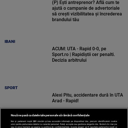
(P) Ești antreprenor? Află cum te
ajută o campanie de advertoriale
să crești vizibilitatea și încrederea
brandului tău
IBANI
ACUM: UTA - Rapid 0-0, pe
Sport.ro | Rapidiștii cer penalti.
Decizia arbitrului
SPORT
Alexi Pitu, accidentare dură în UTA
Arad - Rapid!
Nouă ne pasă ca datele tale personale să rămână confidențiale
Noi și partenerii noștri
201
stocăm și/sau accesăm informații pe dispozitivul dvs., precum identificatorii cookie
unici pentru prelucrarea datelor cu caracter personal. Puteți accepta sau gestiona alegerile dvs. făcând clic mai jos
sau în orice moment, pe pagina cu politica de confidențialitate. Aceste alegeri vor fi raportate partenerilor noștri și