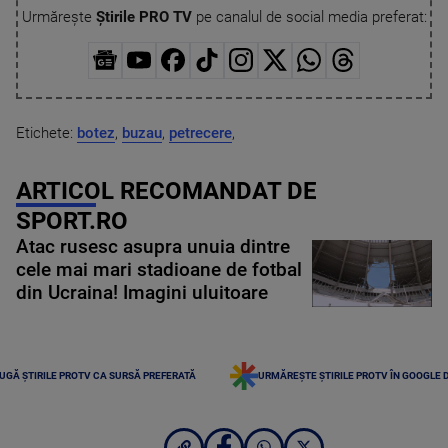
Urmărește
Știrile PRO TV
pe canalul de social media preferat:
Etichete:
botez
,
buzau
,
petrecere
,
ARTICOL RECOMANDAT DE
SPORT.RO
Atac rusesc asupra unuia dintre
cele mai mari stadioane de fotbal
din Ucraina! Imagini uluitoare
UGĂ ȘTIRILE PROTV CA SURSĂ PREFERATĂ
URMĂREȘTE ȘTIRILE PROTV ÎN GOOGLE 