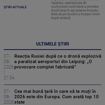
repetate, operațiunea de
scufundare controlată a primelor
ȘTIRI ACTUALE
două barje în apropierea brațului
Bala de pe Dunăre a început vineri
după-amiază.
ULTIMELE ȘTIRI
07-
Reacția Rusiei după ce o dronă explozivă
08-
a paralizat aeroportul din Leipzig: „O
2026
provocare complet fabricată”
|
21:54
07-
Cea mai bună țară în care să te muți în
08-
2026 este din Europa. Cum arată top 10
2026
state