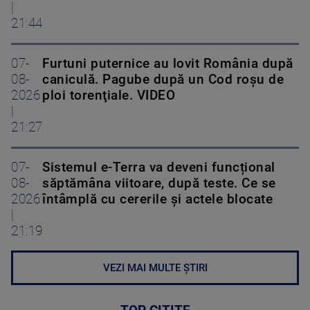
|
21:44
07-
Furtuni puternice au lovit România după
08-
caniculă. Pagube după un Cod roşu de
2026
ploi torenţiale. VIDEO
|
21:27
07-
Sistemul e-Terra va deveni funcțional
08-
săptămâna viitoare, după teste. Ce se
2026
întâmplă cu cererile și actele blocate
|
21:19
VEZI MAI MULTE ȘTIRI