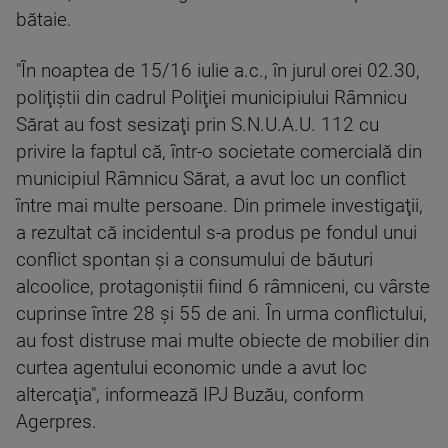
bătaie.
"În noaptea de 15/16 iulie a.c., în jurul orei 02.30,
poliţiştii din cadrul Poliţiei municipiului Râmnicu
Sărat au fost sesizaţi prin S.N.U.A.U. 112 cu
privire la faptul că, într-o societate comercială din
municipiul Râmnicu Sărat, a avut loc un conflict
între mai multe persoane. Din primele investigaţii,
a rezultat că incidentul s-a produs pe fondul unui
conflict spontan şi a consumului de băuturi
alcoolice, protagoniştii fiind 6 râmniceni, cu vârste
cuprinse între 28 şi 55 de ani. În urma conflictului,
au fost distruse mai multe obiecte de mobilier din
curtea agentului economic unde a avut loc
altercaţia", informează IPJ Buzău, conform
Agerpres.