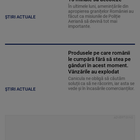
În ultimele luni, amenințările din
apropierea granițelor României au
făcut ca misiunile de Poliție
ȘTIRI ACTUALE
Aeriană să devină tot mai
importante.
Produsele pe care românii
le cumpără fără să stea pe
gânduri în acest moment.
Vânzările au explodat
Canicula ne obligă să căutăm
soluții ca să ne răcorim, iar asta se
vede și în încasările comercianților.
ȘTIRI ACTUALE