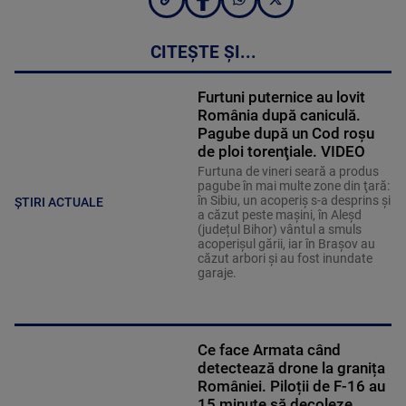
CITEȘTE ȘI...
Furtuni puternice au lovit
România după caniculă.
Pagube după un Cod roşu
de ploi torenţiale. VIDEO
Furtuna de vineri seară a produs
pagube în mai multe zone din ţară:
în Sibiu, un acoperiş s-a desprins și
ȘTIRI ACTUALE
a căzut peste maşini, în Aleşd
(județul Bihor) vântul a smuls
acoperişul gării, iar în Braşov au
căzut arbori şi au fost inundate
garaje.
Ce face Armata când
detectează drone la granița
României. Piloții de F-16 au
15 minute să decoleze