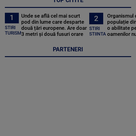
TOP CITITE
Unde se află cel mai scurt
Organismul 
1
2
pod din lume care desparte
populație di
STIRI
două țări europene. Are doar
o abilitate p
STIRI
TURISM
3 metri și două fusuri orare
oamenilor nu
STIINTA
PARTENERI