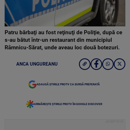
SHUTTERSTOCK
Patru bărbaţi au fost reţinuţi de Poliţie, după ce
s-au bătut într-un restaurant din municipiul
Râmnicu-Sărat, unde aveau loc două botezuri.
ANCA UNGUREANU
ADAUGĂ ȘTIRILE PROTV CA SURSĂ PREFERATĂ
URMĂREȘTE ȘTIRILE PROTV ÎN GOOGLE DISCOVER