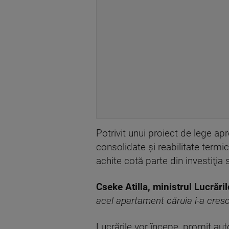
Potrivit unui proiect de lege apro
consolidate şi reabilitate termi
achite cotă parte din investiţia
Cseke Atilla, ministrul Lucrăril
acel apartament căruia i-a crescu
Lucrările vor începe, promit aut