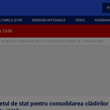
P
LTIMELE ȘTIRI
EMISIUNI INTEGRALE
VIDEO
ROMÂNIA,
a 13:00
 de stat pentru consolidarea clădirilor cu risc seismic din Capitală. Ce vor face autoritățile
etul de stat pentru consolidarea clădirilor