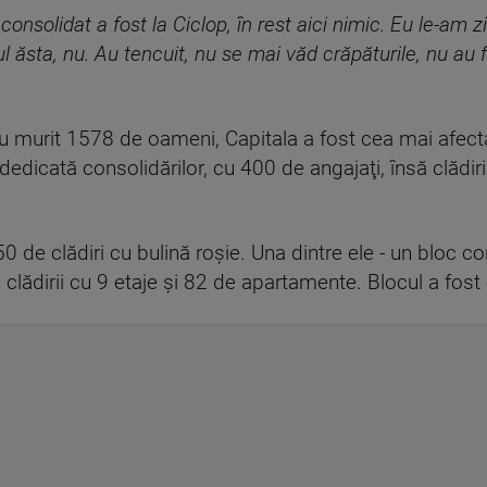
consolidat a fost la Ciclop, în rest aici nimic. Eu le-am 
ăsta, nu. Au tencuit, nu se mai văd crăpăturile, nu au f
 murit 1578 de oameni, Capitala a fost cea mai afectată
edicată consolidărilor, cu 400 de angajaţi, însă clădir
 de clădiri cu bulină roşie. Una dintre ele - un bloc co
a clădirii cu 9 etaje şi 82 de apartamente. Blocul a fos