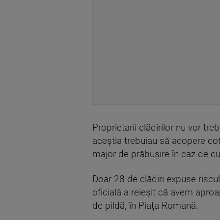
Proprietarii clădirilor nu vor t
aceştia trebuiau să acopere cotă
major de prăbuşire în caz de cu
Doar 28 de clădiri expuse riscul
oficială a reieşit că avem aproap
de pildă, în Piaţa Romană.