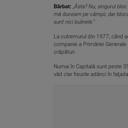
Bărbat:
„
Ăsta? Nu, singurul bloc 
mă duceam pe câmpii, dar blocul 
sunt nici bulinele.
”
La cutremurul din 1977, când au
companie a Primăriei Generale d
crăpături.
Numai în Capitală sunt peste 350
văd clar fisurile adânci în faţad