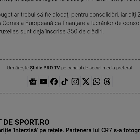
get ar trebui să fie alocaţi pentru consolidări, iar alţ
 la Comisia Europeană ca finanţare a lucrărilor de consol
ruxelles sunt deja înscrise 350 de clădiri.
Urmărește
Știrile PRO TV
pe canalul de social media preferat:
 DE SPORT.RO
ie 'interzisă' pe rețele. Partenera lui CR7 s-a fotog