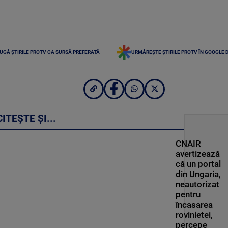
UGĂ ȘTIRILE PROTV CA SURSĂ PREFERATĂ
URMĂREȘTE ȘTIRILE PROTV ÎN GOOGLE 
CITEȘTE ȘI...
CNAIR
avertizează
că un portal
din Ungaria,
neautorizat
pentru
încasarea
rovinietei,
percepe