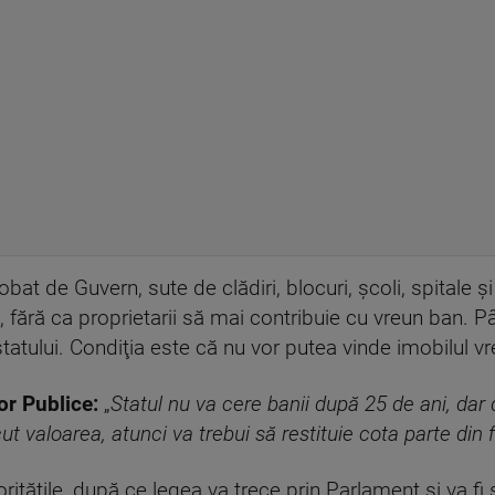
bat de Guvern, sute de clădiri, blocuri, şcoli, spitale şi 
c, fără ca proprietarii să mai contribuie cu vreun ban. 
 statului. Condiţia este că nu vor putea vinde imobilul 
or Publice:
„
Statul nu va cere banii după 25 de ani, da
t valoarea, atunci va trebui să restituie cota parte din f
orităţile, după ce legea va trece prin Parlament şi va f