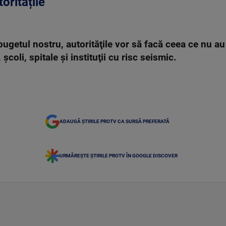
oritățile
bugetul nostru, autorităţile vor să facă ceea ce nu au r
coli, spitale şi instituţii cu risc seismic.
ADAUGĂ ȘTIRILE PROTV CA SURSĂ PREFERATĂ
URMĂREȘTE ȘTIRILE PROTV ÎN GOOGLE DISCOVER