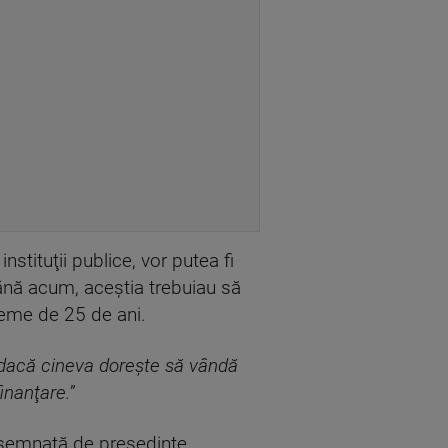
instituţii publice, vor putea fi
Până acum, aceştia trebuiau să
vreme de 25 de ani.
r dacă cineva doreşte să vândă
inanţare.
”
i semnată de preşedinte.