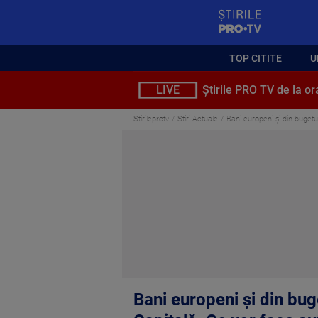
StirilePROTV
TOP CITITE
U
LIVE
Știrile PRO TV de la or
Stirileprotv
Știri Actuale
Bani europeni și din bugetul
Bani europeni și din bug