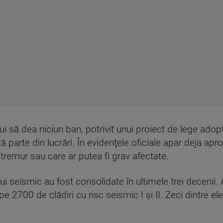
rebui să dea niciun ban, potrivit unui proiect de lege a
 parte din lucrări. În evidenţele oficiale apar deja apr
tremur sau care ar putea fi grav afectate.
ui seismic au fost consolidate în ultimele trei decenii
e 2700 de clădiri cu risc seismic I şi II. Zeci dintre ele