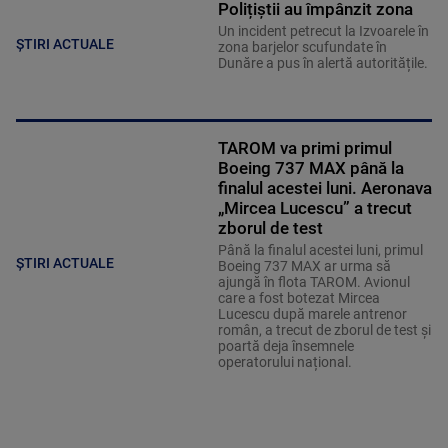
Polițiștii au împânzit zona
Un incident petrecut la Izvoarele în
ȘTIRI ACTUALE
zona barjelor scufundate în
Dunăre a pus în alertă autoritățile.
TAROM va primi primul
Boeing 737 MAX până la
finalul acestei luni. Aeronava
„Mircea Lucescu” a trecut
zborul de test
Până la finalul acestei luni, primul
ȘTIRI ACTUALE
Boeing 737 MAX ar urma să
ajungă în flota TAROM. Avionul
care a fost botezat Mircea
Lucescu după marele antrenor
român, a trecut de zborul de test și
poartă deja însemnele
operatorului național.