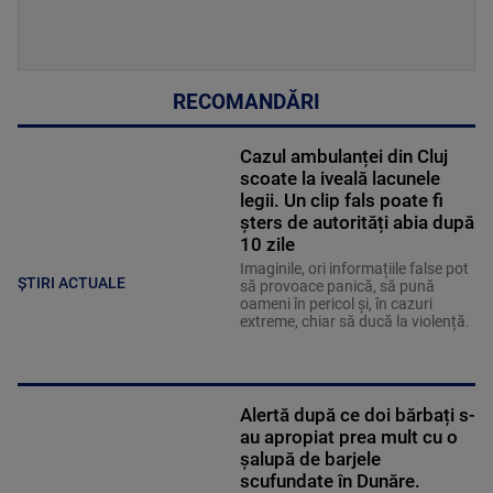
RECOMANDĂRI
Cazul ambulanței din Cluj
scoate la iveală lacunele
legii. Un clip fals poate fi
șters de autorități abia după
10 zile
Imaginile, ori informațiile false pot
ȘTIRI ACTUALE
să provoace panică, să pună
oameni în pericol și, în cazuri
extreme, chiar să ducă la violență.
Alertă după ce doi bărbați s-
au apropiat prea mult cu o
șalupă de barjele
scufundate în Dunăre.