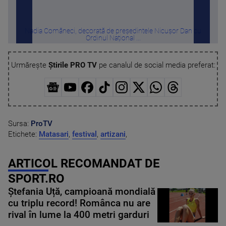
Nadia Comăneci, decorată de președintele Nicușor Dan cu
Câți
Ordinul Național ...
Urmărește
Știrile PRO TV
pe canalul de social media preferat:
Sursa:
ProTV
Etichete:
Matasari
,
festival
,
artizani
,
ARTICOL RECOMANDAT DE
SPORT.RO
Ștefania Uță, campioană mondială
cu triplu record! Românca nu are
rival în lume la 400 metri garduri