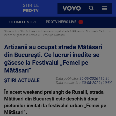
StirilePROTV
CAUTA
VOYO
TOATE 
PROTV NEWS LIVE
ULTIMELE ȘTIRI
Stirileprotv
Știri Actuale
Artizanii au ocupat strada Mătăsari din București. Ce lucruri
inedite se găsesc la Festivalul „Femei pe Mătăsari”
Artizanii au ocupat strada Mătăsari
din București. Ce lucruri inedite se
găsesc la Festivalul „Femei pe
Mătăsari”
Data publicării:
30-05-2026 | 19:34
ȘTIRI ACTUALE
Data actualizării:
30-05-2026 | 19:34
În acest weekend prelungit de Rusalii, strada
Mătăsari din București este deschisă doar
pietonilor invitați la festivalul urban „Femei pe
Mătăsari”.