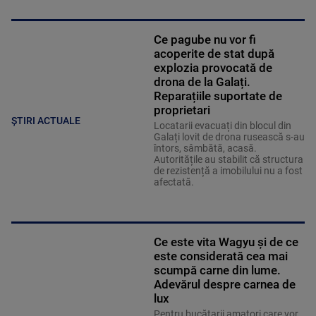
Ce pagube nu vor fi
acoperite de stat după
explozia provocată de
drona de la Galați.
Reparațiile suportate de
proprietari
ȘTIRI ACTUALE
Locatarii evacuați din blocul din
Galați lovit de drona rusească s-au
întors, sâmbătă, acasă.
Autoritățile au stabilit că structura
de rezistență a imobilului nu a fost
afectată.
Ce este vita Wagyu și de ce
este considerată cea mai
scumpă carne din lume.
Adevărul despre carnea de
lux
Pentru bucătarii amatori care vor