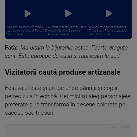
Câți bani au cheltuit în medie
Avertizare pentru românii care
Un cutremur cu magnitudinea
participanții la Untold. Peste 120
merg în Spania să admire
7,4 pe scara Richter a zguduit
de milioane ...
eclipsa totală de ...
vestul Columbiei
Fată
: „
Mă uitam la bijuteriile astea. Foarte drăguțe
sunt. Este aproape de casă și mai ieșim la aer.”
Vizitatorii caută produse artizanale
Festivalul este și un loc unde părinții și copiii
petrec ziua în echipă. Cei mici își aleg personajele
preferate și le transformă în desene colorate pe
sacoșe sau tricouri.