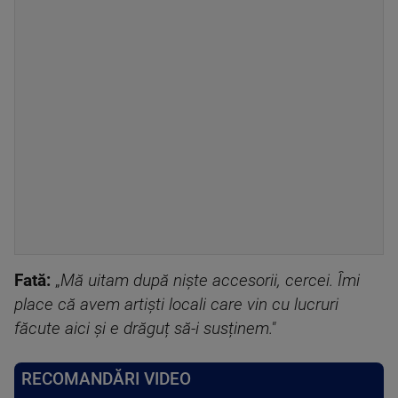
Fată:
„
Mă uitam după niște accesorii, cercei. Îmi
place că avem artiști locali care vin cu lucruri
făcute aici și e drăguț să-i susținem."
RECOMANDĂRI VIDEO