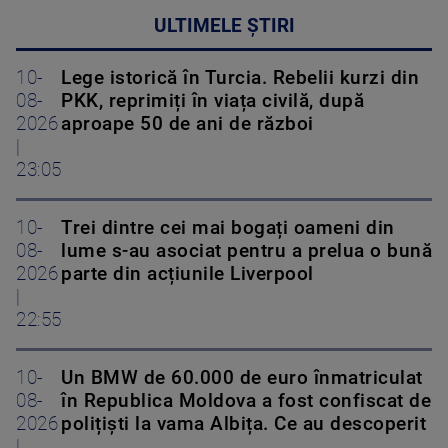
ULTIMELE ȘTIRI
10-
Lege istorică în Turcia. Rebelii kurzi din
08-
PKK, reprimiți în viața civilă, după
2026
aproape 50 de ani de război
|
23:05
10-
Trei dintre cei mai bogați oameni din
08-
lume s-au asociat pentru a prelua o bună
2026
parte din acțiunile Liverpool
|
22:55
10-
Un BMW de 60.000 de euro înmatriculat
08-
în Republica Moldova a fost confiscat de
2026
polițiști la vama Albița. Ce au descoperit
|