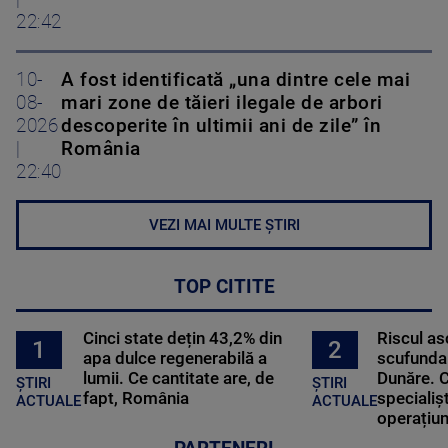
22:42
10-
A fost identificată „una dintre cele mai
08-
mari zone de tăieri ilegale de arbori
2026
descoperite în ultimii ani de zile” în
|
România
22:40
VEZI MAI MULTE ȘTIRI
TOP CITITE
Cinci state dețin 43,2% din
Riscul a
2
1
apa dulce regenerabilă a
scufundar
lumii. Ce cantitate are, de
Dunăre. C
ȘTIRI
ȘTIRI
fapt, România
specialișt
ACTUALE
ACTUALE
operațiun