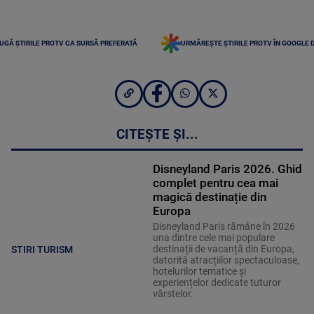
UGĂ ȘTIRILE PROTV CA SURSĂ PREFERATĂ
URMĂREȘTE ȘTIRILE PROTV ÎN GOOGLE 
CITEȘTE ȘI...
Disneyland Paris 2026. Ghid
complet pentru cea mai
magică destinație din
Europa
Disneyland Paris rămâne în 2026
una dintre cele mai populare
destinații de vacanță din Europa,
STIRI TURISM
datorită atracțiilor spectaculoase,
hotelurilor tematice și
experiențelor dedicate tuturor
vârstelor.