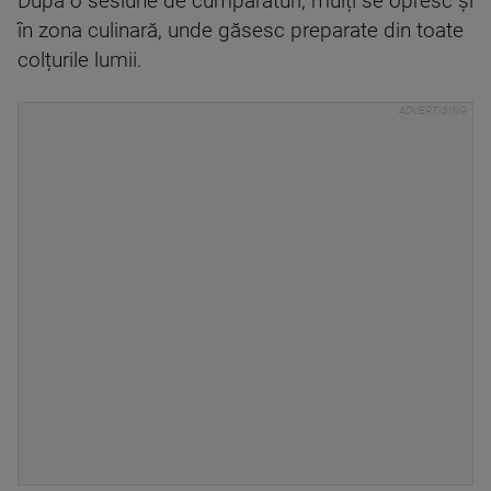
După o sesiune de cumpărături, mulți se opresc și
în zona culinară, unde găsesc preparate din toate
colțurile lumii.