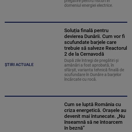
pregătire pentru riscuri în
domeniul energiei electrice.
Soluția finală pentru
devierea Dunării. Cum vor fi
scufundate barjele care
trebuie să salveze Reactorul
2 de la Cernavodă
După zile întregi de pregătiri și
ȘTIRI ACTUALE
amânări a fost aprobată, în
sfârșit, varianta tehnică finală de
scufundare în Dunăre a barjelor
încărcate cu rocă.
Cum se luptă România cu
criza energetică. Orașele au
devenit mai întunecate. „Nu
înseamnă să ne întoarcem
în beznă”