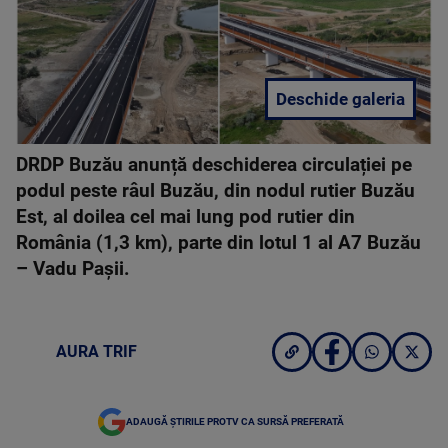
Deschide galeria
DRDP Buzău anunță deschiderea circulației pe
podul peste râul Buzău, din nodul rutier Buzău
Est, al doilea cel mai lung pod rutier din
România (1,3 km), parte din lotul 1 al A7 Buzău
– Vadu Pașii.
AURA TRIF
ADAUGĂ ȘTIRILE PROTV CA SURSĂ PREFERATĂ