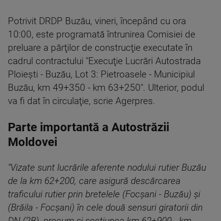
Potrivit DRDP Buzău, vineri, începând cu ora
10:00, este programată întrunirea Comisiei de
preluare a părţilor de construcţie executate în
cadrul contractului "Execuţie Lucrări Autostrada
Ploieşti - Buzău, Lot 3: Pietroasele - Municipiul
Buzău, km 49+350 - km 63+250". Ulterior, podul
va fi dat în circulaţie, scrie Agerpres.
Parte importantă a Autostrăzii
Moldovei
"Vizate sunt lucrările aferente nodului rutier Buzău
de la km 62+200, care asigură descărcarea
traficului rutier prin bretelele (Focşani - Buzău) şi
(Brăila - Focşani) în cele două sensuri giratorii din