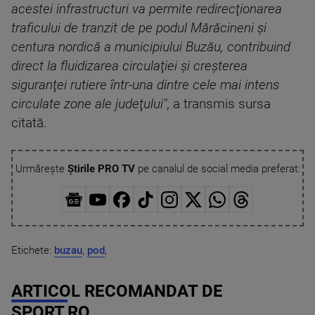
acestei infrastructuri va permite redirecţionarea
traficului de tranzit de pe podul Mărăcineni şi
centura nordică a municipiului Buzău, contribuind
direct la fluidizarea circulaţiei şi creşterea
siguranţei rutiere într-una dintre cele mai intens
circulate zone ale judeţului"
, a transmis sursa
citată.
Urmărește
Știrile PRO TV
pe canalul de social media preferat:
Etichete:
buzau
,
pod
,
ARTICOL RECOMANDAT DE
SPORT.RO