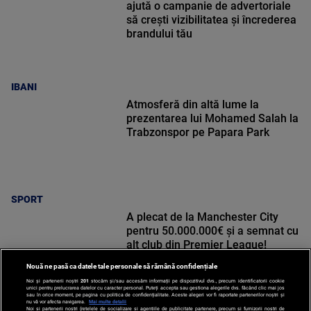
ajută o campanie de advertoriale
să crești vizibilitatea și încrederea
brandului tău
IBANI
Atmosferă din altă lume la
prezentarea lui Mohamed Salah la
Trabzonspor pe Papara Park
SPORT
A plecat de la Manchester City
pentru 50.000.000€ și a semnat cu
alt club din Premier League!
Nouă ne pasă ca datele tale personale să rămână confidențiale
Noi și partenerii noștri
201
stocăm și/sau accesăm informații pe dispozitivul dvs., precum identificatorii cookie
unici pentru prelucrarea datelor cu caracter personal. Puteți accepta sau gestiona alegerile dvs. făcând clic mai jos
sau în orice moment, pe pagina cu politica de confidențialitate. Aceste alegeri vor fi raportate partenerilor noștri și
nu vă vor afecta navigarea.
Mai multe detalii
Noi si partenerii nostri (retelele de socializare si agentiile de publicitate partenere, precum si furnizorii nostri de