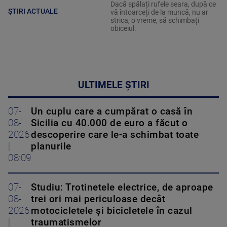
Dacă spălați rufele seara, după ce
ȘTIRI ACTUALE
vă întoarceți de la muncă, nu ar
strica, o vreme, să schimbați
obiceiul.
ULTIMELE ȘTIRI
07-
Un cuplu care a cumpărat o casă în
08-
Sicilia cu 40.000 de euro a făcut o
2026
descoperire care le-a schimbat toate
|
planurile
08:09
07-
Studiu: Trotinetele electrice, de aproape
08-
trei ori mai periculoase decât
2026
motocicletele și bicicletele în cazul
|
traumatismelor