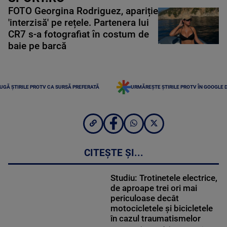
FOTO Georgina Rodriguez, apariție
'interzisă' pe rețele. Partenera lui
CR7 s-a fotografiat în costum de
baie pe barcă
UGĂ ȘTIRILE PROTV CA SURSĂ PREFERATĂ
URMĂREȘTE ȘTIRILE PROTV ÎN GOOGLE 
CITEȘTE ȘI...
Studiu: Trotinetele electrice,
de aproape trei ori mai
periculoase decât
motocicletele și bicicletele
în cazul traumatismelor