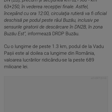
DN (2B), precum şi secţiunea km 62+900 - km
63+250, în vederea recepţiei finale. Astfel,
începând cu ora 12:00, circulaţia rutieră va fi oficial
deschisă pe podul peste râul Buzău, inclusiv pe
sensurile giratorii de descărcare în DN2B, în zona
Buzău Est",
informează DRDP Buzău.
Cu o lungime de peste 1.3 km, podul de la Vadu
Paşii este al doilea ca lungime din România,
valoarea lucrărilor ridicându-se la peste 689
milioane lei.