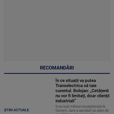
RECOMANDĂRI
În ce situații va putea
Transelectrica să taie
curentul. Bolojan: „Cetățenii
nu vor fi limitați, doar clienții
industriali”
S-au luat măsuri excepționale la
ȘTIRI ACTUALE
Guvern, care a aprobat un plan de