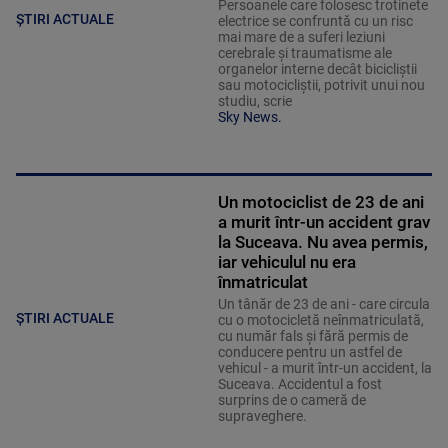
Persoanele care folosesc trotinete
ȘTIRI ACTUALE
electrice se confruntă cu un risc
mai mare de a suferi leziuni
cerebrale și traumatisme ale
organelor interne decât bicicliștii
sau motocicliștii, potrivit unui nou
studiu, scrie
Sky News.
Un motociclist de 23 de ani
a murit într-un accident grav
la Suceava. Nu avea permis,
iar vehiculul nu era
înmatriculat
Un tânăr de 23 de ani - care circula
ȘTIRI ACTUALE
cu o motocicletă neînmatriculată,
cu număr fals și fără permis de
conducere pentru un astfel de
vehicul - a murit într-un accident, la
Suceava. Accidentul a fost
surprins de o cameră de
supraveghere.