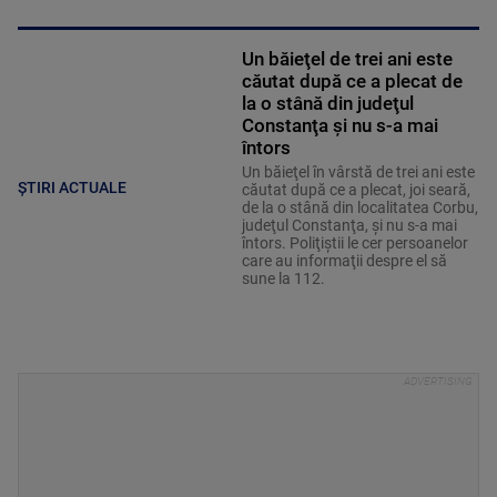
Un băieţel de trei ani este
căutat după ce a plecat de
la o stână din judeţul
Constanţa şi nu s-a mai
întors
Un băieţel în vârstă de trei ani este
ȘTIRI ACTUALE
căutat după ce a plecat, joi seară,
de la o stână din localitatea Corbu,
judeţul Constanţa, şi nu s-a mai
întors. Poliţiştii le cer persoanelor
care au informaţii despre el să
sune la 112.