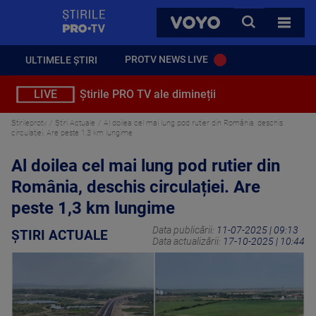
StirilePROTV
CAUTA
VOYO
TOATE 
PROTV NEWS LIVE
ULTIMELE ȘTIRI
LIVE
Știrile PRO TV ale dimineții
Stirileprotv
Știri Actuale
Al doilea cel mai lung pod rutier din România, deschis
circulației. Are peste 1,3 km lungime
Al doilea cel mai lung pod rutier din
România, deschis circulației. Are
peste 1,3 km lungime
Data publicării:
11-07-2025 | 09:13
ȘTIRI ACTUALE
Data actualizării:
17-10-2025 | 10:44