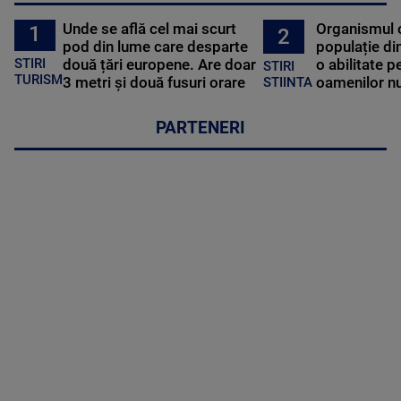
Unde se află cel mai scurt
Organismul 
1
2
pod din lume care desparte
populație di
STIRI
două țări europene. Are doar
o abilitate p
STIRI
TURISM
3 metri și două fusuri orare
oamenilor nu
STIINTA
PARTENERI