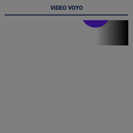
VIDEO VOYO
Stirile PRO TV
Stirile PRO
TV # 19.00 -
06 August
2026
MAI
MULTE
DETALII