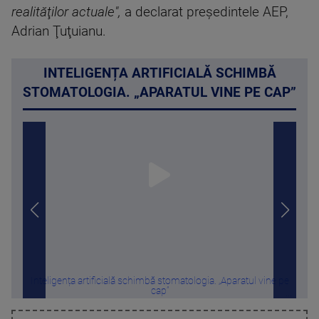
realităţilor actuale",
a declarat preşedintele AEP,
Adrian Ţuţuianu.
INTELIGENȚA ARTIFICIALĂ SCHIMBĂ
STOMATOLOGIA. „APARATUL VINE PE CAP”
Inteligența artificială schimbă stomatologia. „Aparatul vine pe
„S
cap”