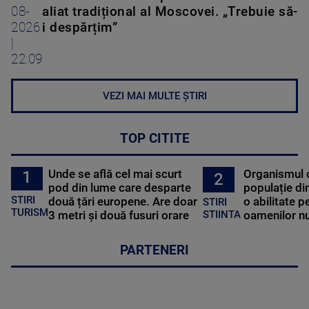
08-
aliat tradițional al Moscovei. „Trebuie să-
2026
i despărțim”
|
22:09
VEZI MAI MULTE ȘTIRI
TOP CITITE
Unde se află cel mai scurt
Organismul 
1
2
pod din lume care desparte
populație di
STIRI
două țări europene. Are doar
o abilitate p
STIRI
TURISM
3 metri și două fusuri orare
oamenilor nu
STIINTA
PARTENERI