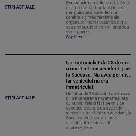
Persoanele care folosesc trotinete
ȘTIRI ACTUALE
electrice se confruntă cu un risc
mai mare de a suferi leziuni
cerebrale și traumatisme ale
organelor interne decât bicicliștii
sau motocicliștii, potrivit unui nou
studiu, scrie
Sky News.
Un motociclist de 23 de ani
a murit într-un accident grav
la Suceava. Nu avea permis,
iar vehiculul nu era
înmatriculat
Un tânăr de 23 de ani - care circula
ȘTIRI ACTUALE
cu o motocicletă neînmatriculată,
cu număr fals și fără permis de
conducere pentru un astfel de
vehicul - a murit într-un accident, la
Suceava. Accidentul a fost
surprins de o cameră de
supraveghere.