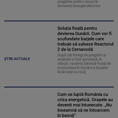
pregătire pentru riscuri în
domeniul energiei electrice.
Soluția finală pentru
devierea Dunării. Cum vor fi
scufundate barjele care
trebuie să salveze Reactorul
2 de la Cernavodă
După zile întregi de pregătiri și
ȘTIRI ACTUALE
amânări a fost aprobată, în
sfârșit, varianta tehnică finală de
scufundare în Dunăre a barjelor
încărcate cu rocă.
Cum se luptă România cu
criza energetică. Orașele au
devenit mai întunecate. „Nu
înseamnă să ne întoarcem
în beznă”