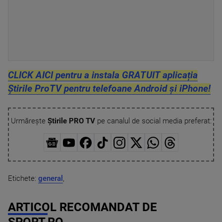
CLICK AICI pentru a instala GRATUIT aplicația
Știrile ProTV pentru telefoane Android și iPhone!
Urmărește
Știrile PRO TV
pe canalul de social media preferat:
Etichete:
general
,
ARTICOL RECOMANDAT DE
SPORT.RO