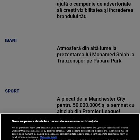
ajută o campanie de advertoriale
să crești vizibilitatea și încrederea
brandului tău
IBANI
Atmosferă din altă lume la
prezentarea lui Mohamed Salah la
Trabzonspor pe Papara Park
SPORT
A plecat de la Manchester City
pentru 50.000.000€ și a semnat cu
alt club din Premier League!
Nouă ne pasă ca datele tale personale să rămână confidențiale
Noi și partenerii noștri
201
stocăm și/sau accesăm informații pe dispozitivul dvs., precum identificatorii cookie
unici pentru prelucrarea datelor cu caracter personal. Puteți accepta sau gestiona alegerile dvs. făcând clic mai jos
sau în orice moment, pe pagina cu politica de confidențialitate. Aceste alegeri vor fi raportate partenerilor noștri și
nu vă vor afecta navigarea.
Mai multe detalii