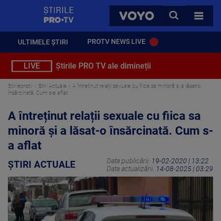
StirilePROTV
CAUTA
VOYO
TOATE 
PROTV NEWS LIVE
ULTIMELE ȘTIRI
LIVE
Știrile PRO TV ale dimineții
Stirileprotv
Știri Actuale
A întreținut relații sexuale cu fiica sa minoră și a lăsat-o
însărcinată. Cum s-a aflat
A întreținut relații sexuale cu fiica sa
minoră și a lăsat-o însărcinată. Cum s-
a aflat
Data publicării:
19-02-2020 | 13:22
ȘTIRI ACTUALE
Data actualizării:
14-08-2025 | 03:29