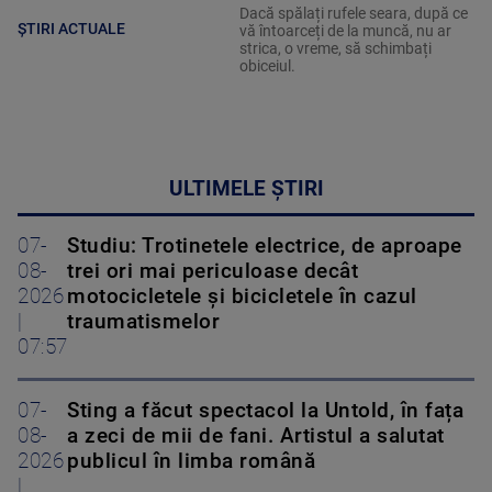
Dacă spălați rufele seara, după ce
ȘTIRI ACTUALE
vă întoarceți de la muncă, nu ar
strica, o vreme, să schimbați
obiceiul.
ULTIMELE ȘTIRI
07-
Studiu: Trotinetele electrice, de aproape
08-
trei ori mai periculoase decât
2026
motocicletele și bicicletele în cazul
|
traumatismelor
07:57
07-
Sting a făcut spectacol la Untold, în fața
08-
a zeci de mii de fani. Artistul a salutat
2026
publicul în limba română
|