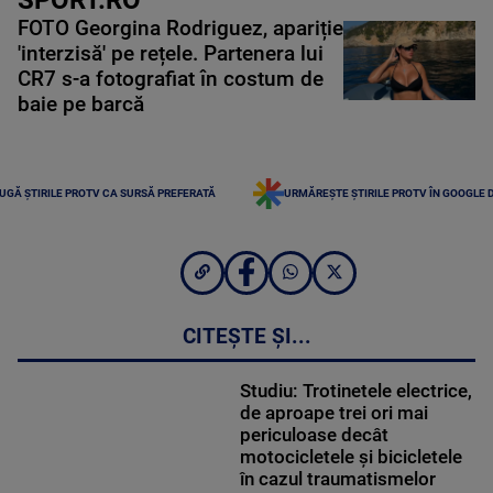
FOTO Georgina Rodriguez, apariție
'interzisă' pe rețele. Partenera lui
CR7 s-a fotografiat în costum de
baie pe barcă
UGĂ ȘTIRILE PROTV CA SURSĂ PREFERATĂ
URMĂREȘTE ȘTIRILE PROTV ÎN GOOGLE 
CITEȘTE ȘI...
Studiu: Trotinetele electrice,
de aproape trei ori mai
periculoase decât
motocicletele și bicicletele
în cazul traumatismelor