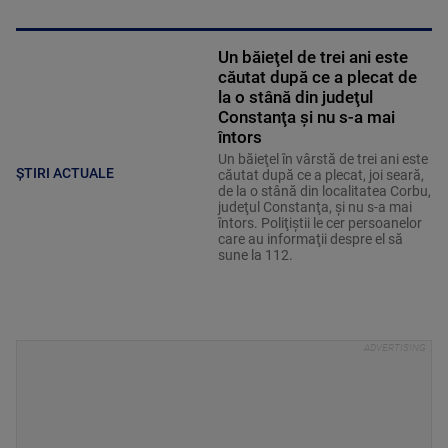
Un băieţel de trei ani este
căutat după ce a plecat de
la o stână din judeţul
Constanţa şi nu s-a mai
întors
Un băieţel în vârstă de trei ani este
ȘTIRI ACTUALE
căutat după ce a plecat, joi seară,
de la o stână din localitatea Corbu,
judeţul Constanţa, şi nu s-a mai
întors. Poliţiştii le cer persoanelor
care au informaţii despre el să
sune la 112.