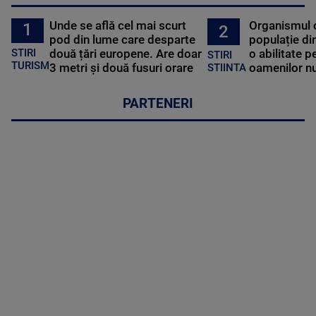
Unde se află cel mai scurt
Organismul 
1
2
pod din lume care desparte
populație di
STIRI
două țări europene. Are doar
o abilitate p
STIRI
TURISM
3 metri și două fusuri orare
oamenilor nu
STIINTA
PARTENERI