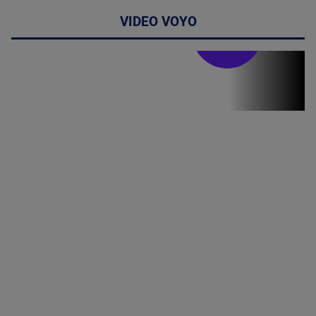
VIDEO VOYO
Stirile PRO TV
Stirile PRO
TV # 19.00 -
06 August
2026
MAI
MULTE
DETALII