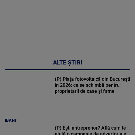
02:33:45
ALTE ȘTIRI
(P) Piața fotovoltaică din București
în 2026: ce se schimbă pentru
proprietarii de case și firme
IBANI
(P) Ești antreprenor? Află cum te
ajută o campanie de advertoriale