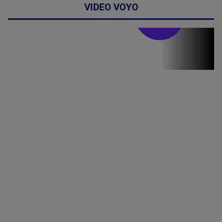
VIDEO VOYO
Stirile PRO TV
Stirile PRO
TV # 07.00 -
09 August
2026
MAI
MULTE
DETALII