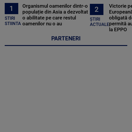
Organismul oamenilor dintr-o
Victorie p
1
2
populație din Asia a dezvoltat
Europeană
o abilitate pe care restul
obligată d
STIRI
ȘTIRI
oamenilor nu o au
permită au
STIINTA
ACTUALE
la EPPO
PARTENERI