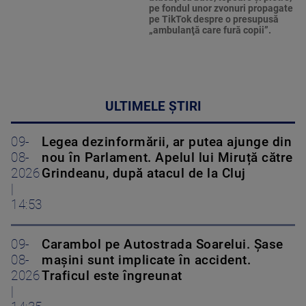
pe fondul unor zvonuri propagate
pe TikTok despre o presupusă
„ambulanţă care fură copii”.
ULTIMELE ȘTIRI
09-
Legea dezinformării, ar putea ajunge din
08-
nou în Parlament. Apelul lui Miruță către
2026
Grindeanu, după atacul de la Cluj
|
14:53
09-
Carambol pe Autostrada Soarelui. Șase
08-
mașini sunt implicate în accident.
2026
Traficul este îngreunat
|