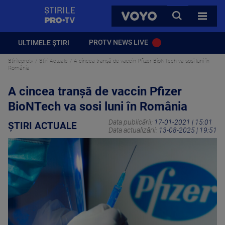
StirilePROTV
CAUTA
VOYO
TOATE 
PROTV NEWS LIVE
ULTIMELE ȘTIRI
Stirileprotv
Știri Actuale
A cincea tranşă de vaccin Pfizer BioNTech va sosi luni în
România
A cincea tranşă de vaccin Pfizer
BioNTech va sosi luni în România
Data publicării:
17-01-2021 | 15:01
ȘTIRI ACTUALE
Data actualizării:
13-08-2025 | 19:51