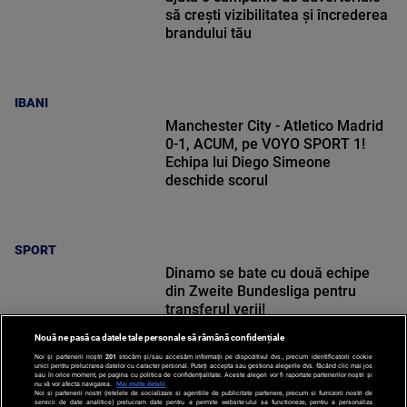
să crești vizibilitatea și încrederea
brandului tău
IBANI
Manchester City - Atletico Madrid
0-1, ACUM, pe VOYO SPORT 1!
Echipa lui Diego Simeone
deschide scorul
SPORT
Dinamo se bate cu două echipe
din Zweite Bundesliga pentru
transferul verii!
Nouă ne pasă ca datele tale personale să rămână confidențiale
Noi și partenerii noștri
201
stocăm și/sau accesăm informații pe dispozitivul dvs., precum identificatorii cookie
unici pentru prelucrarea datelor cu caracter personal. Puteți accepta sau gestiona alegerile dvs. făcând clic mai jos
sau în orice moment, pe pagina cu politica de confidențialitate. Aceste alegeri vor fi raportate partenerilor noștri și
nu vă vor afecta navigarea.
Mai multe detalii
Noi si partenerii nostri (retelele de socializare si agentiile de publicitate partenere, precum si furnizorii nostri de
SPORT
servicii de date analitice) prelucram date pentru a permite website-ului sa functioneze, pentru a personaliza