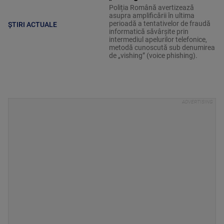
Poliția Română avertizează
asupra amplificării în ultima
perioadă a tentativelor de fraudă
ȘTIRI ACTUALE
informatică săvârșite prin
intermediul apelurilor telefonice,
metodă cunoscută sub denumirea
de „vishing” (voice phishing).