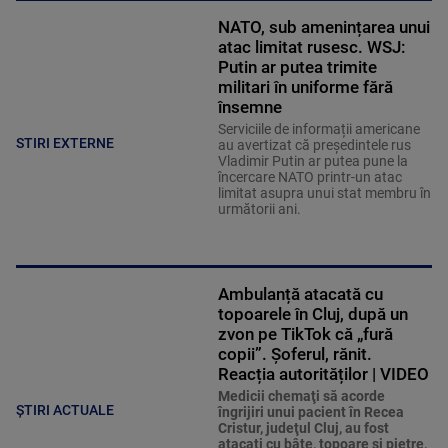
NATO, sub amenințarea unui
atac limitat rusesc. WSJ:
Putin ar putea trimite
militari în uniforme fără
însemne
Serviciile de informații americane
STIRI EXTERNE
au avertizat că președintele rus
Vladimir Putin ar putea pune la
încercare NATO printr-un atac
limitat asupra unui stat membru în
următorii ani.
Ambulanță atacată cu
topoarele în Cluj, după un
zvon pe TikTok că „fură
copii”. Șoferul, rănit.
Reacția autorităților | VIDEO
Medicii chemaţi să acorde
ȘTIRI ACTUALE
îngrijiri unui pacient în Recea
Cristur, judeţul Cluj, au fost
atacaţi cu bâte, topoare şi pietre,