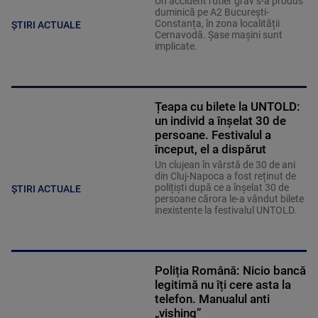
Un accident rutier grav s-a produs
duminică pe A2 București-
Constanța, în zona localității
ȘTIRI ACTUALE
Cernavodă. Șase mașini sunt
implicate.
Țeapa cu bilete la UNTOLD:
un individ a înșelat 30 de
persoane. Festivalul a
început, el a dispărut
Un clujean în vârstă de 30 de ani
din Cluj-Napoca a fost reținut de
polițiști după ce a înșelat 30 de
ȘTIRI ACTUALE
persoane cărora le-a vândut bilete
inexistente la festivalul UNTOLD.
Poliția Română: Nicio bancă
legitimă nu îți cere asta la
telefon. Manualul anti
„vishing”