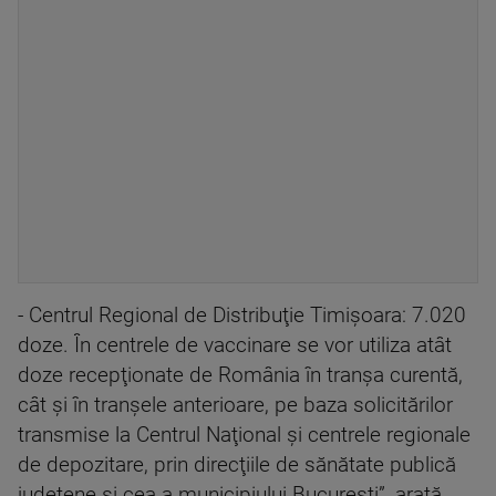
- Centrul Regional de Distribuţie Timişoara: 7.020
doze. În centrele de vaccinare se vor utiliza atât
doze recepţionate de România în tranşa curentă,
cât şi în tranşele anterioare, pe baza solicitărilor
transmise la Centrul Naţional şi centrele regionale
de depozitare, prin direcţiile de sănătate publică
judeţene şi cea a municipiului Bucureşti”, arată