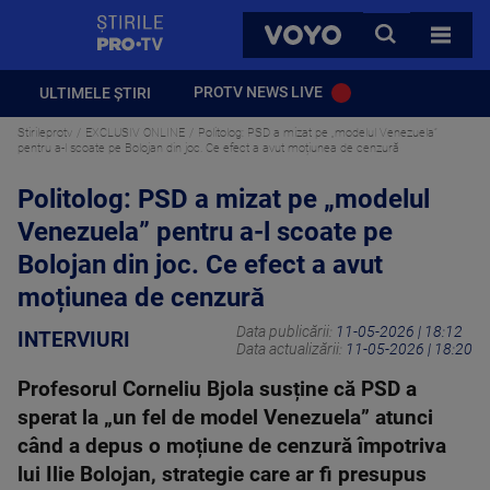
StirilePROTV
CAUTA
VOYO
TOATE 
PROTV NEWS LIVE
ULTIMELE ȘTIRI
Stirileprotv
EXCLUSIV ONLINE
Politolog: PSD a mizat pe „modelul Venezuela”
pentru a-l scoate pe Bolojan din joc. Ce efect a avut moțiunea de cenzură
Politolog: PSD a mizat pe „modelul
Venezuela” pentru a-l scoate pe
Bolojan din joc. Ce efect a avut
moțiunea de cenzură
Data publicării:
11-05-2026 | 18:12
INTERVIURI
Data actualizării:
11-05-2026 | 18:20
Profesorul Corneliu Bjola susține că PSD a
sperat la „un fel de model Venezuela” atunci
când a depus o moțiune de cenzură împotriva
lui Ilie Bolojan, strategie care ar fi presupus