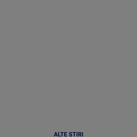
Stirile PRO
TV # 19.00 -
8 August
2026
MAI
MULTE
DETALII
30:33
ALTE ȘTIRI