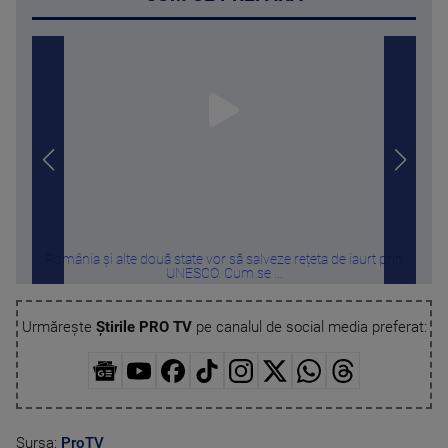
România și alte două state vor să salveze rețeta de iaurt prin
Poli
UNESCO. Cum se ...
Urmărește
Știrile PRO TV
pe canalul de social media preferat:
Sursa:
ProTV