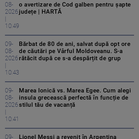
08-
o avertizare de Cod galben pentru șapte
2026
județe | HARTĂ
|
10:49
09-
Bărbat de 80 de ani, salvat după opt ore
08-
de căutări pe Vârful Moldoveanu. S-a
2026
rătăcit după ce s-a despărțit de grup
|
10:43
09-
Marea Ionică vs. Marea Egee. Cum alegi
08-
insula grecească perfectă în funcție de
2026
stilul tău de vacanță
|
10:41
09-
Lionel Messi a revenit în Argentina