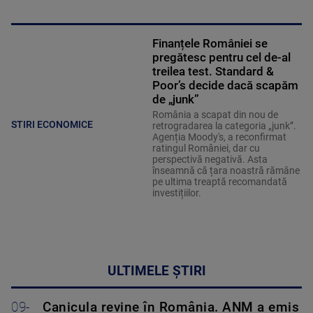
Finanțele României se
pregătesc pentru cel de-al
treilea test. Standard &
Poor’s decide dacă scapăm
de „junk”
România a scapat din nou de
STIRI ECONOMICE
retrogradarea la categoria „junk”.
Agenția Moody's, a reconfirmat
ratingul României, dar cu
perspectivă negativă. Asta
înseamnă că țara noastră rămâne
pe ultima treaptă recomandată
investițiilor.
ULTIMELE ȘTIRI
09-
Canicula revine în România. ANM a emis