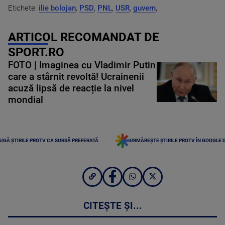
Etichete:
ilie bolojan
,
PSD
,
PNL
,
USR
,
guvern
,
ARTICOL RECOMANDAT DE
SPORT.RO
FOTO | Imaginea cu Vladimir Putin
care a stârnit revoltă! Ucrainenii
acuză lipsă de reacție la nivel
mondial
UGĂ ȘTIRILE PROTV CA SURSĂ PREFERATĂ
URMĂREȘTE ȘTIRILE PROTV ÎN GOOGLE 
CITEȘTE ȘI...