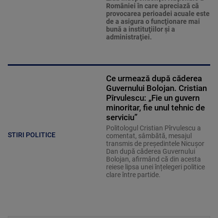
României în care apreciază că
provocarea perioadei acuale este
de a asigura o funcţionare mai
bună a instituţiilor şi a
administraţiei.
Ce urmează după căderea
Guvernului Bolojan. Cristian
Pîrvulescu: „Fie un guvern
minoritar, fie unul tehnic de
serviciu”
Politologul Cristian Pîrvulescu a
STIRI POLITICE
comentat, sâmbătă, mesajul
transmis de președintele Nicușor
Dan după căderea Guvernului
Bolojan, afirmând că din acesta
reiese lipsa unei înțelegeri politice
clare între partide.