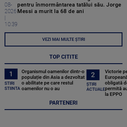
08-
pentru înmormântarea tatălui său. Jorge
2026
Messi a murit la 68 de ani
|
10:39
VEZI MAI MULTE ȘTIRI
TOP CITITE
Organismul oamenilor dintr-o
Victorie p
1
2
populație din Asia a dezvoltat
Europeană
o abilitate pe care restul
obligată d
STIRI
ȘTIRI
oamenilor nu o au
permită au
STIINTA
ACTUALE
la EPPO
PARTENERI