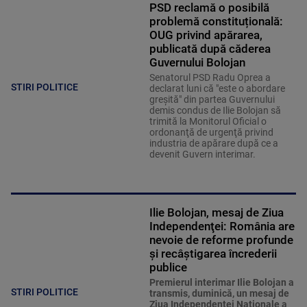
PSD reclamă o posibilă
problemă constituțională:
OUG privind apărarea,
publicată după căderea
Guvernului Bolojan
Senatorul PSD Radu Oprea a
STIRI POLITICE
declarat luni că "este o abordare
greşită" din partea Guvernului
demis condus de Ilie Bolojan să
trimită la Monitorul Oficial o
ordonanţă de urgenţă privind
industria de apărare după ce a
devenit Guvern interimar.
Ilie Bolojan, mesaj de Ziua
Independenţei: România are
nevoie de reforme profunde
și recâștigarea încrederii
publice
Premierul interimar Ilie Bolojan a
STIRI POLITICE
transmis, duminică, un mesaj de
Ziua Independenţei Naţionale a