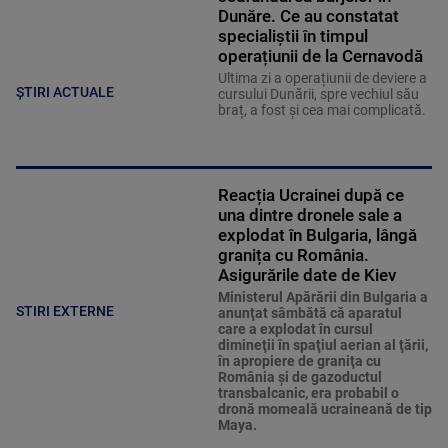
Dunăre. Ce au constatat
specialiștii în timpul
operațiunii de la Cernavodă
Ultima zi a operațiunii de deviere a
ȘTIRI ACTUALE
cursului Dunării, spre vechiul său
braț, a fost și cea mai complicată.
Reacția Ucrainei după ce
una dintre dronele sale a
explodat în Bulgaria, lângă
granița cu România.
Asigurările date de Kiev
Ministerul Apărării din Bulgaria a
STIRI EXTERNE
anunţat sâmbătă că aparatul
care a explodat în cursul
dimineţii în spaţiul aerian al ţării,
în apropiere de graniţa cu
România şi de gazoductul
transbalcanic, era probabil o
dronă momeală ucraineană de tip
Maya.