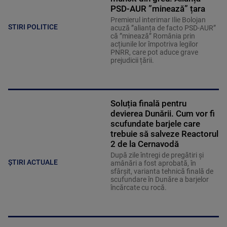
PSD-AUR ”minează” țara
Premierul interimar Ilie Bolojan
STIRI POLITICE
acuză ”alianța de facto PSD-AUR”
că ”minează” România prin
acțiunile lor împotriva legilor
PNRR, care pot aduce grave
prejudicii țării.
Soluția finală pentru
devierea Dunării. Cum vor fi
scufundate barjele care
trebuie să salveze Reactorul
2 de la Cernavodă
După zile întregi de pregătiri și
ȘTIRI ACTUALE
amânări a fost aprobată, în
sfârșit, varianta tehnică finală de
scufundare în Dunăre a barjelor
încărcate cu rocă.