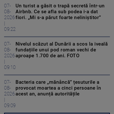
07-
Un turist a găsit o trapă secretă într-un
08-
Airbnb. Ce se afla sub podea i-a dat
2026
fiori. „Mi s-a părut foarte neliniștitor”
|
09:22
07-
Nivelul scăzut al Dunării a scos la iveală
08-
fundațiile unui pod roman vechi de
2026
aproape 1.700 de ani. FOTO
|
09:10
07-
Bacteria care „mănâncă” țesuturile a
08-
provocat moartea a cinci persoane în
2026
acest an, anunță autoritățile
|
09:09