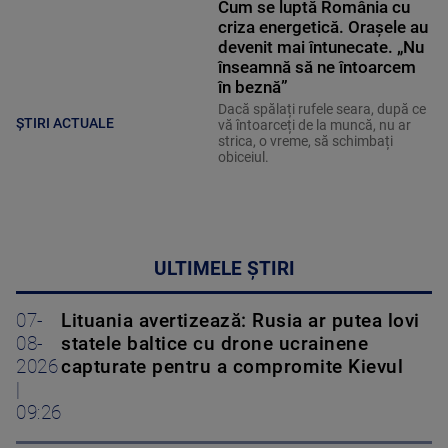
Cum se luptă România cu
criza energetică. Orașele au
devenit mai întunecate. „Nu
înseamnă să ne întoarcem
în beznă”
Dacă spălați rufele seara, după ce
ȘTIRI ACTUALE
vă întoarceți de la muncă, nu ar
strica, o vreme, să schimbați
obiceiul.
ULTIMELE ȘTIRI
07-
Lituania avertizează: Rusia ar putea lovi
08-
statele baltice cu drone ucrainene
2026
capturate pentru a compromite Kievul
|
09:26