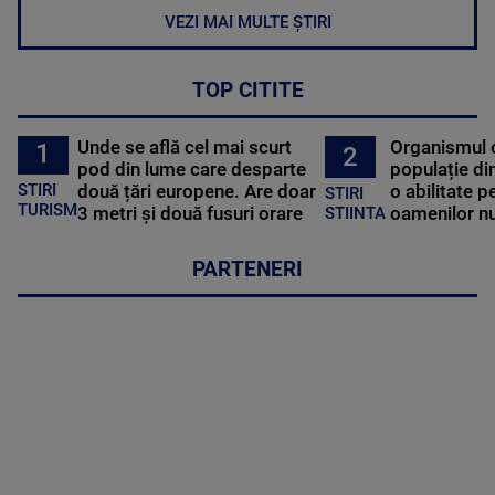
VEZI MAI MULTE ȘTIRI
TOP CITITE
Unde se află cel mai scurt
Organismul 
1
2
pod din lume care desparte
populație di
STIRI
două țări europene. Are doar
o abilitate p
STIRI
TURISM
3 metri și două fusuri orare
oamenilor nu
STIINTA
PARTENERI