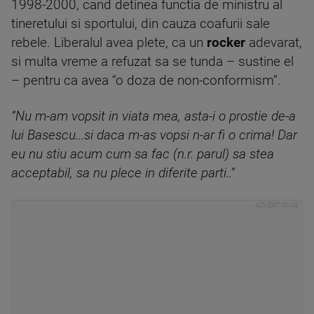
1998-2000, cand detinea functia de ministru al
tineretului si sportului, din cauza coafurii sale
rebele. Liberalul avea plete, ca un
rocker
adevarat,
si multa vreme a refuzat sa se tunda – sustine el
– pentru ca avea “o doza de non-conformism”.
“Nu m-am vopsit in viata mea, asta-i o prostie de-a
lui Basescu...si daca m-as vopsi n-ar fi o crima! Dar
eu nu stiu acum cum sa fac (n.r. parul) sa stea
acceptabil, sa nu plece in diferite parti..”