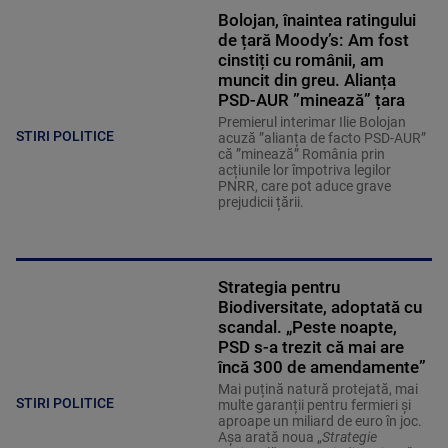
Bolojan, înaintea ratingului
de țară Moody’s: Am fost
cinstiți cu românii, am
muncit din greu. Alianța
PSD-AUR ”minează” țara
Premierul interimar Ilie Bolojan
STIRI POLITICE
acuză ”alianța de facto PSD-AUR”
că ”minează” România prin
acțiunile lor împotriva legilor
PNRR, care pot aduce grave
prejudicii țării.
Strategia pentru
Biodiversitate, adoptată cu
scandal. „Peste noapte,
PSD s-a trezit că mai are
încă 300 de amendamente”
Mai puțină natură protejată, mai
STIRI POLITICE
multe garanții pentru fermieri și
aproape un miliard de euro în joc.
Așa arată noua „
Strategie