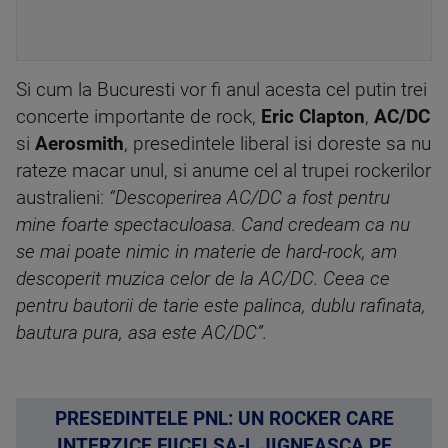
Si cum la Bucuresti vor fi anul acesta cel putin trei
concerte importante de rock,
Eric Clapton
,
AC/DC
si
Aerosmith
, presedintele liberal isi doreste sa nu
rateze macar unul, si anume cel al trupei rockerilor
australieni:
“Descoperirea AC/DC a fost pentru
mine foarte spectaculoasa. Cand credeam ca nu
se mai poate nimic in materie de hard-rock, am
descoperit muzica celor de la AC/DC. Ceea ce
pentru bautorii de tarie este palinca, dublu rafinata,
bautura pura, asa este AC/DC”.
PRESEDINTELE PNL: UN ROCKER CARE
INTERZICE FIICEI SA-L JIGNEASCA PE