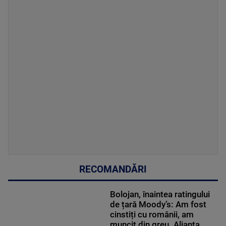
RECOMANDĂRI
Bolojan, înaintea ratingului
de țară Moody’s: Am fost
cinstiți cu românii, am
muncit din greu. Alianța