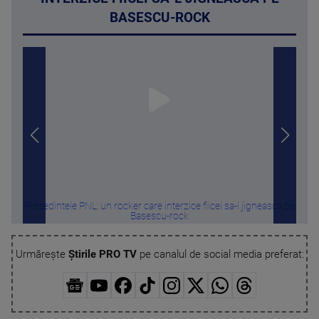
BASESCU-ROCK
Presedintele PNL: un rocker care interzice fiicei sa-l jigneasca pe
Scand
Basescu-rock
Urmărește
Știrile PRO TV
pe canalul de social media preferat: