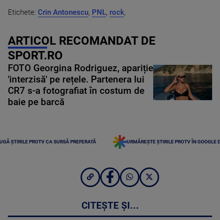
Etichete:
Crin Antonescu
,
PNL
,
rock
,
ARTICOL RECOMANDAT DE
SPORT.RO
FOTO Georgina Rodriguez, apariție
'interzisă' pe rețele. Partenera lui
CR7 s-a fotografiat în costum de
baie pe barcă
UGĂ ȘTIRILE PROTV CA SURSĂ PREFERATĂ
URMĂREȘTE ȘTIRILE PROTV ÎN GOOGLE 
CITEȘTE ȘI...