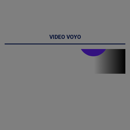
VIDEO VOYO
Stirile PRO TV
Stirile PRO
TV # 19.00 -
06 August
2026