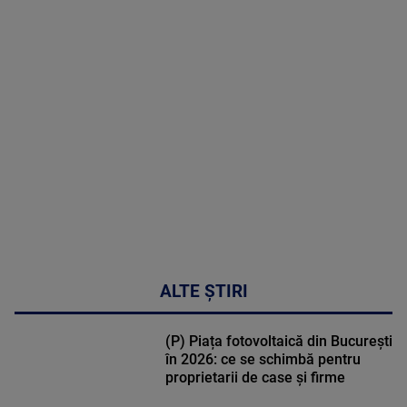
MAI
MULTE
DETALII
47:43
ALTE ȘTIRI
(P) Piața fotovoltaică din București
în 2026: ce se schimbă pentru
proprietarii de case și firme