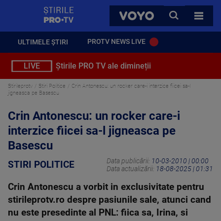
StirilePROTV
CAUTA
VOYO
TOATE 
PROTV NEWS LIVE
ULTIMELE ȘTIRI
LIVE
Știrile PRO TV ale dimineții
Stirileprotv
Stiri Politice
Crin Antonescu: un rocker care-i interzice fiicei sa-l
jigneasca pe Basescu
Crin Antonescu: un rocker care-i
interzice fiicei sa-l jigneasca pe
Basescu
Data publicării:
10-03-2010 | 00:00
STIRI POLITICE
Data actualizării:
18-08-2025 | 01:31
Crin Antonescu a vorbit in exclusivitate pentru
stirileprotv.ro despre pasiunile sale, atunci cand
nu este presedinte al PNL: fiica sa, Irina, si