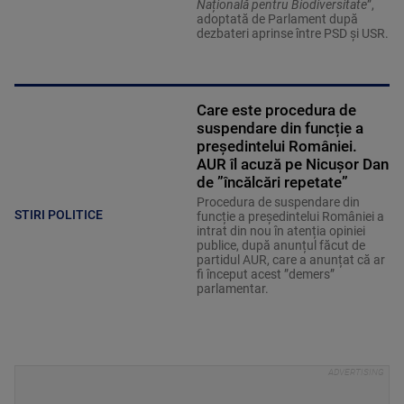
Națională pentru Biodiversitate
”,
adoptată de Parlament după
dezbateri aprinse între PSD și USR.
Care este procedura de
suspendare din funcție a
președintelui României.
AUR îl acuză pe Nicușor Dan
de ”încălcări repetate”
Procedura de suspendare din
STIRI POLITICE
funcție a președintelui României a
intrat din nou în atenția opiniei
publice, după anunțul făcut de
partidul AUR, care a anunțat că ar
fi început acest ”demers”
parlamentar.