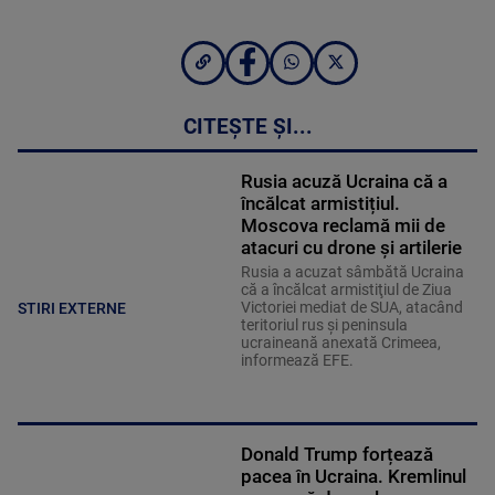
CITEȘTE ȘI...
Rusia acuză Ucraina că a
încălcat armistițiul.
Moscova reclamă mii de
atacuri cu drone și artilerie
Rusia a acuzat sâmbătă Ucraina
că a încălcat armistiţiul de Ziua
Victoriei mediat de SUA, atacând
STIRI EXTERNE
teritoriul rus şi peninsula
ucraineană anexată Crimeea,
informează EFE.
Donald Trump forțează
pacea în Ucraina. Kremlinul