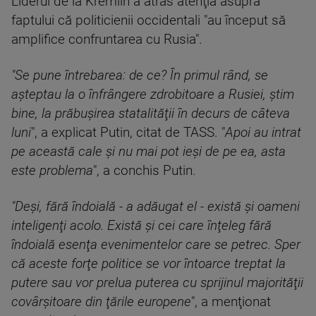
Liderul de la Kremlin a atras atenţia asupra
faptului că politicienii occidentali "au început să
amplifice confruntarea cu Rusia".
"Se pune întrebarea: de ce? În primul rând, se
aşteptau la o înfrângere zdrobitoare a Rusiei, ştim
bine, la prăbuşirea statalităţii în decurs de câteva
luni
", a explicat Putin, citat de TASS. "
Apoi au intrat
pe această cale şi nu mai pot ieşi de pe ea, asta
este problema
", a conchis Putin.
"Deşi, fără îndoială - a adăugat el - există şi oameni
inteligenţi acolo. Există şi cei care înţeleg fără
îndoială esenţa evenimentelor care se petrec. Sper
că aceste forţe politice se vor întoarce treptat la
putere sau vor prelua puterea cu sprijinul majorităţii
covârşitoare din ţările europene
", a menţionat