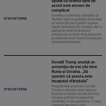
spune că drumul spre un
acord este extrem de
complicat
Kremlinul a declarat sâmbătă că
STIRI EXTERNE
Statele Unite se grăbesc să încheie
un acord de pace pentru a pune
capăt războiului din Ucraina, dar a
ajunge la orice fel de acord
presupune un drum lung deoarece
problemele sunt foarte complicate,
informează Reuters.
Donald Trump anunţă un
armistiţiu de trei zile între
Rusia şi Ucraina. „Să
sperăm că acesta este
începutul sfârşitului”
Preşedintele american Donald
STIRI EXTERNE
Trump a anunţat vineri seara o
încetare a focului de trei zile între
Ucraina şi Rusia începând de
sâmbătă, 9 mai, până luni, 11 mai,
transmit Reuters şi AFP.