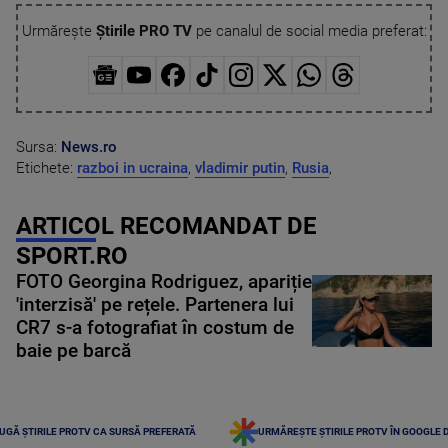
Urmărește
Știrile PRO TV
pe canalul de social media preferat:
Sursa:
News.ro
Etichete:
razboi in ucraina
,
vladimir putin
,
Rusia
,
ARTICOL RECOMANDAT DE
SPORT.RO
FOTO Georgina Rodriguez, apariție
'interzisă' pe rețele. Partenera lui
CR7 s-a fotografiat în costum de
baie pe barcă
UGĂ ȘTIRILE PROTV CA SURSĂ PREFERATĂ
URMĂREȘTE ȘTIRILE PROTV ÎN GOOGLE 