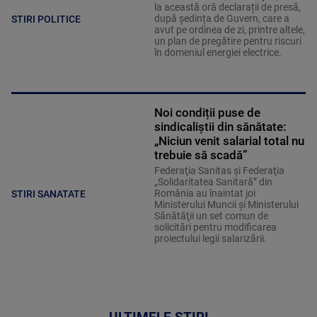
la această oră declarații de presă,
după ședința de Guvern, care a
STIRI POLITICE
avut pe ordinea de zi, printre altele,
un plan de pregătire pentru riscuri
în domeniul energiei electrice.
Noi condiții puse de
sindicaliștii din sănătate:
„Niciun venit salarial total nu
trebuie să scadă”
Federaţia Sanitas şi Federaţia
„Solidaritatea Sanitară” din
România au înaintat joi
STIRI SANATATE
Ministerului Muncii şi Ministerului
Sănătăţii un set comun de
solicitări pentru modificarea
proiectului legii salarizării.