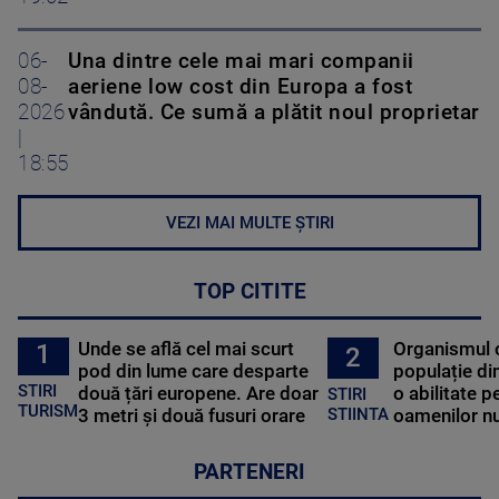
06-
Una dintre cele mai mari companii
08-
aeriene low cost din Europa a fost
2026
vândută. Ce sumă a plătit noul proprietar
|
18:55
VEZI MAI MULTE ȘTIRI
TOP CITITE
Unde se află cel mai scurt
Organismul 
1
2
pod din lume care desparte
populație di
STIRI
două țări europene. Are doar
o abilitate p
STIRI
TURISM
3 metri și două fusuri orare
oamenilor nu
STIINTA
PARTENERI