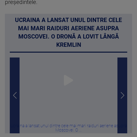
preşedintele.
UCRAINA A LANSAT UNUL DINTRE CELE
MAI MARI RAIDURI AERIENE ASUPRA
MOSCOVEI. O DRONĂ A LOVIT LÂNGĂ
KREMLIN
Ucraina a lansat unul dintre cele mai mari raiduri aeriene asupra
De c
Moscovei. O ...