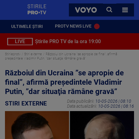
StirilePROTV
CAUTA
VOYO
TOATE 
PROTV NEWS LIVE
ULTIMELE ȘTIRI
LIVE
Știrile PRO TV de la ora 19:00
Stirileprotv
Stiri externe
Războiul din Ucraina ”se apropie de final”, afirmă
președintele Vladimir Putin, ”dar situaţia rămâne gravă”
Războiul din Ucraina ”se apropie de
final”, afirmă președintele Vladimir
Putin, ”dar situaţia rămâne gravă”
Data publicării:
10-05-2026 | 08:10
STIRI EXTERNE
Data actualizării:
10-05-2026 | 08:16