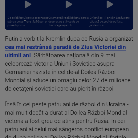
De ce bărbatul care a desenat pe
Ce amendă riscă bărbatul care a
O fetiță de 11 ani din Bacău este
stânca de pe Transfăgărășan ar
desenat pe stânca de pe
căutată de zeci de polițiști,
putea fi primul ...
Transfăgărășan. Ar ...
jandarmi și ...
Putin a vorbit la Kremlin după ce Rusia a organizat
cea mai restrânsă paradă de Ziua Victoriei din
ultimii ani
. Sărbătoarea naţională din 9 mai
celebrează victoria Uniunii Sovietice asupra
Germaniei naziste în cel de-al Doilea Război
Mondial şi aduce un omagiu celor 27 de milioane
de cetăţeni sovietici care au pierit în război.
Însă în cei peste patru ani de război din Ucraina -
mai mult decât a durat al Doilea Război Mondial -
victoria a fost greu de atins pentru Rusia. În cei
patru ani ai celui mai sângeros conflict european
de după cel de-al Doilea Război Mondial, forţele