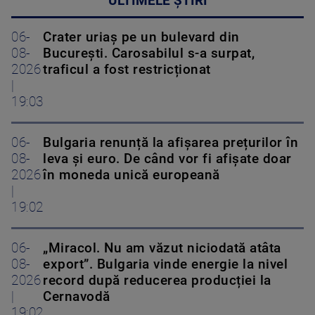
ULTIMELE ȘTIRI
06-
Crater uriaș pe un bulevard din
08-
București. Carosabilul s-a surpat,
2026
traficul a fost restricționat
|
19:03
06-
Bulgaria renunță la afișarea prețurilor în
08-
leva și euro. De când vor fi afișate doar
2026
în moneda unică europeană
|
19:02
06-
„Miracol. Nu am văzut niciodată atâta
08-
export”. Bulgaria vinde energie la nivel
2026
record după reducerea producției la
|
Cernavodă
19:02