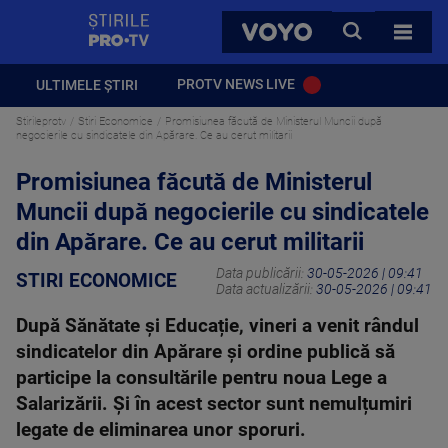
StirilePROTV
CAUTA
VOYO
TOATE 
PROTV NEWS LIVE
ULTIMELE ȘTIRI
Stirileprotv
Stiri Economice
Promisiunea făcută de Ministerul Muncii după
negocierile cu sindicatele din Apărare. Ce au cerut militarii
Promisiunea făcută de Ministerul
Muncii după negocierile cu sindicatele
din Apărare. Ce au cerut militarii
Data publicării:
30-05-2026 | 09:41
STIRI ECONOMICE
Data actualizării:
30-05-2026 | 09:41
După Sănătate și Educație, vineri a venit rândul
sindicatelor din Apărare și ordine publică să
participe la consultările pentru noua Lege a
Salarizării. Și în acest sector sunt nemulțumiri
legate de eliminarea unor sporuri.