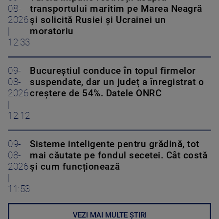
08-
transportului maritim pe Marea Neagră
2026
și solicită Rusiei și Ucrainei un
|
moratoriu
12:33
09-
Bucureștiul conduce în topul firmelor
08-
suspendate, dar un județ a înregistrat o
2026
creștere de 54%. Datele ONRC
|
12:12
09-
Sisteme inteligente pentru grădină, tot
08-
mai căutate pe fondul secetei. Cât costă
2026
și cum funcționează
|
11:53
VEZI MAI MULTE ȘTIRI