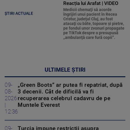
Reacția lui Arafat | VIDEO
Medicii chemaţi să acorde
ȘTIRI ACTUALE
îngrijiri unui pacient în Recea
Cristur, judeţul Cluj, au fost
atacaţi cu bâte, topoare şi pietre,
pe fondul unor zvonuri propagate
pe TikTok despre o presupusă
„ambulanţă care fură copii”.
ULTIMELE ȘTIRI
09-
„Green Boots” ar putea fi repatriat, după
08-
3 decenii. Cât de dificilă va fi
2026
recuperarea celebrul cadavru de pe
|
Muntele Everest
12:36
09-
Turcia impune restricții asupra