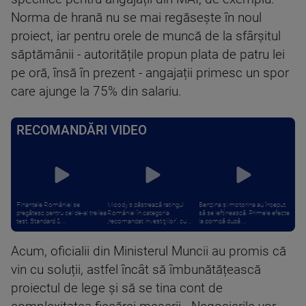
Norma de hrană nu se mai regăsește în noul
proiect, iar pentru orele de muncă de la sfârșitul
săptămânii - autoritățile propun plata de patru lei
pe oră, însă în prezent - angajații primesc un spor
care ajunge la 75% din salariu.
RECOMANDĂRI VIDEO
Finanțele României se
Moody’s păstrează ratingul
Benzina și motorina au început
pregătesc pentru cel de-al treilea
României în categoria
să se ieftinească. Primele efecte
test. Standard & ...
„recomandat investiţiilor”, cu ...
la pompă după ...
Acum, oficialii din Ministerul Muncii au promis că
vin cu soluții, astfel încât să îmbunătățească
proiectul de lege și să se tina cont de