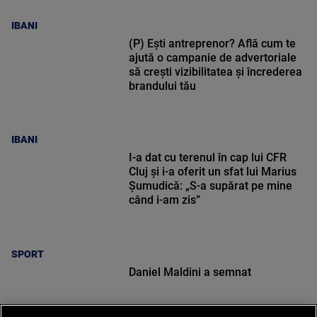
IBANI
(P) Ești antreprenor? Află cum te
ajută o campanie de advertoriale
să crești vizibilitatea și încrederea
brandului tău
IBANI
I-a dat cu terenul în cap lui CFR
Cluj și i-a oferit un sfat lui Marius
Șumudică: „S-a supărat pe mine
când i-am zis”
SPORT
Daniel Maldini a semnat