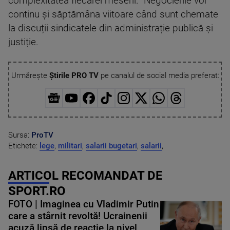
complexitatea fiecărei meserii. Negocierile vor
continu și săptămâna viitoare când sunt chemate
la discuții sindicatele din administrație publică și
justiție.
Urmărește
Știrile PRO TV
pe canalul de social media preferat:
Sursa:
ProTV
Etichete:
lege
,
militari
,
salarii bugetari
,
salarii
,
ARTICOL RECOMANDAT DE
SPORT.RO
FOTO | Imaginea cu Vladimir Putin
care a stârnit revoltă! Ucrainenii
acuză lipsă de reacție la nivel