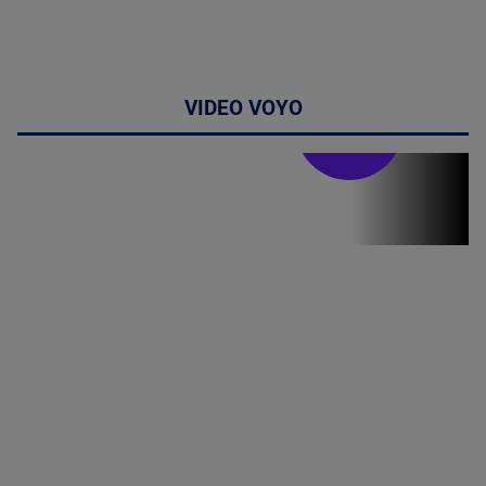
VIDEO VOYO
Stirile PRO TV
Stirile PRO
TV # 19.00 -
8 August
2026