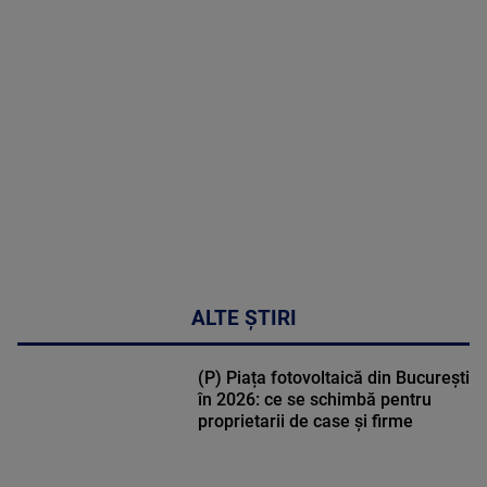
MAI
MULTE
DETALII
30:33
ALTE ȘTIRI
(P) Piața fotovoltaică din București
în 2026: ce se schimbă pentru
proprietarii de case și firme