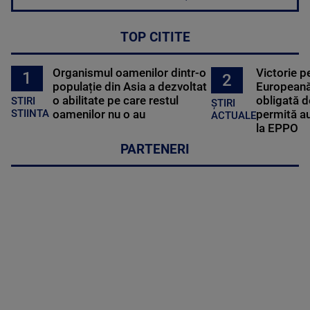
TOP CITITE
Organismul oamenilor dintr-o
Victorie p
1
2
populație din Asia a dezvoltat
Europeană
o abilitate pe care restul
obligată d
STIRI
ȘTIRI
oamenilor nu o au
permită au
STIINTA
ACTUALE
la EPPO
PARTENERI