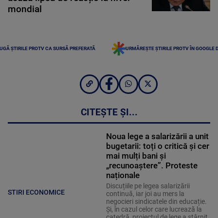
mondial
UGĂ ȘTIRILE PROTV CA SURSĂ PREFERATĂ
URMĂREȘTE ȘTIRILE PROTV ÎN GOOGLE 
CITEȘTE ȘI...
Noua lege a salarizării a unit
bugetarii: toți o critică și cer
mai mulți bani și
„recunoaștere”. Proteste
naționale
Discuțiile pe legea salarizării
STIRI ECONOMICE
continuă, iar joi au mers la
negocieri sindicatele din educație.
Și, în cazul celor care lucrează la
catedră, proiectul de lege a stârnit