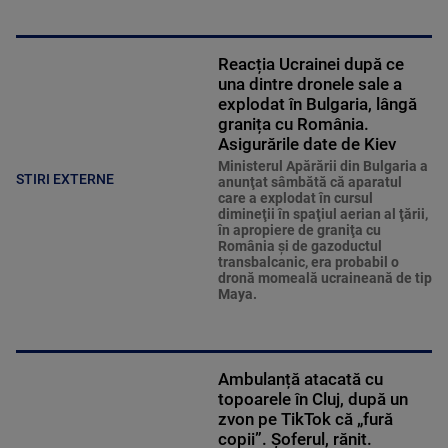
Reacția Ucrainei după ce
una dintre dronele sale a
explodat în Bulgaria, lângă
granița cu România.
Asigurările date de Kiev
Ministerul Apărării din Bulgaria a
STIRI EXTERNE
anunţat sâmbătă că aparatul
care a explodat în cursul
dimineţii în spaţiul aerian al ţării,
în apropiere de graniţa cu
România şi de gazoductul
transbalcanic, era probabil o
dronă momeală ucraineană de tip
Maya.
Ambulanță atacată cu
topoarele în Cluj, după un
zvon pe TikTok că „fură
copii”. Șoferul, rănit.