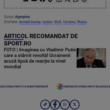
Sursa:
Agerpres
Etichete:
donald trump
,
razboi
,
SUA
,
Ucraina
,
Rusia
,
ARTICOL RECOMANDAT DE
SPORT.RO
FOTO | Imaginea cu Vladimir Putin
care a stârnit revoltă! Ucrainenii
acuză lipsă de reacție la nivel
mondial
UGĂ ȘTIRILE PROTV CA SURSĂ PREFERATĂ
URMĂREȘTE ȘTIRILE PROTV ÎN GOOGLE 