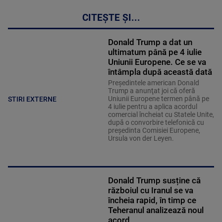
CITEȘTE ȘI...
Donald Trump a dat un
ultimatum până pe 4 iulie
Uniunii Europene. Ce se va
întâmpla după această dată
Preşedintele american Donald
Trump a anunţat joi că oferă
Uniunii Europene termen până pe
STIRI EXTERNE
4 iulie pentru a aplica acordul
comercial încheiat cu Statele Unite,
după o convorbire telefonică cu
preşedinta Comisiei Europene,
Ursula von der Leyen.
Donald Trump susține că
războiul cu Iranul se va
încheia rapid, în timp ce
Teheranul analizează noul
acord