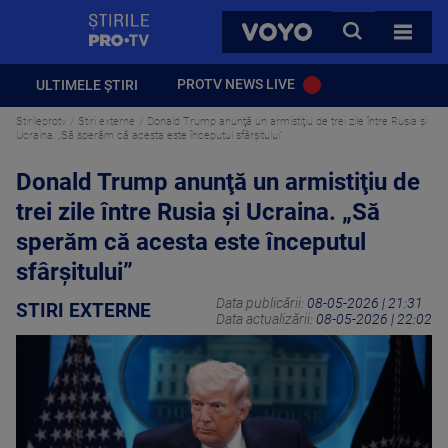
StirilePROTV
CAUTA
VOYO
TOATE 
PROTV NEWS LIVE
ULTIMELE ȘTIRI
Stirileprotv
Stiri externe
Donald Trump anunţă un armistiţiu de trei zile între Rusia şi
Ucraina. „Să sperăm că acesta este începutul sfârşitului”
Donald Trump anunţă un armistiţiu de
trei zile între Rusia şi Ucraina. „Să
sperăm că acesta este începutul
sfârşitului”
Data publicării:
08-05-2026 | 21:31
STIRI EXTERNE
Data actualizării:
08-05-2026 | 22:02