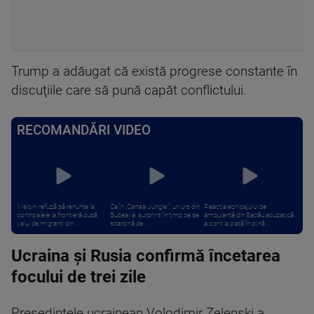
Trump a adăugat că există progrese constante în
discuţiile care să pună capăt conflictului.
RECOMANDĂRI VIDEO
Meloni refuză să renunțe la
Ca în „Cartea Junglei”: un urs din
Reacția echipajului de
controalele la frontieră după
Suceava, surprins în timp ce se
ambulanță din Bacău acuzat că
valul de migranți din ...
scarpină de ...
a oprit la piață în plină ...
Ucraina și Rusia confirmă încetarea
focului de trei zile
Preşedintele ucrainean Volodimir Zelenski a