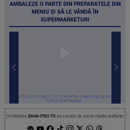
AMBALEZE O PARTE DIN PREPARATELE DIN
MENIU ȘI SĂ LE VÂNDĂ ÎN
SUPERMARKETURI
Cu mai puțini clienți în ultima vreme, unele restaurante au
Melon
început să ambaleze ...
Urmărește
Știrile PRO TV
pe canalul de social media preferat: