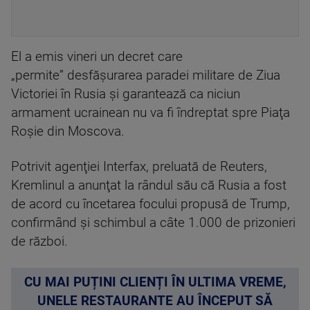
El a emis vineri un decret care
„permite” desfăşurarea paradei militare de Ziua
Victoriei în Rusia şi garantează ca niciun
armament ucrainean nu va fi îndreptat spre Piaţa
Roşie din Moscova.
Potrivit agenţiei Interfax, preluată de Reuters,
Kremlinul a anunţat la rândul său că Rusia a fost
de acord cu încetarea focului propusă de Trump,
confirmând şi schimbul a câte 1.000 de prizonieri
de război.
CU MAI PUȚINI CLIENȚI ÎN ULTIMA VREME,
UNELE RESTAURANTE AU ÎNCEPUT SĂ