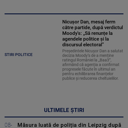
Nicușor Dan, mesaj ferm
către partide, după verdictul
Moody's: „Să renunțe la
agendele politice şi la
discursul electoral”
Președintele Nicușor Dan a salutat
STIRI POLITICE
decizia Moody’s de a menține
ratingul României la „Baa3”,
afirmând că agenția a confirmat
progresele făcute în ultimul an
pentru echilibrarea finanțelor
publice și reducerea cheltuielilor.
ULTIMELE ȘTIRI
08-
Măsura luată de poliția din Leipzig după