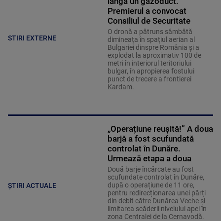
lângă un gazoduct.
Premierul a convocat
Consiliul de Securitate
O dronă a pătruns sâmbătă
STIRI EXTERNE
dimineața în spațiul aerian al
Bulgariei dinspre România și a
explodat la aproximativ 100 de
metri în interiorul teritoriului
bulgar, în apropierea fostului
punct de trecere a frontierei
Kardam.
„Operațiune reușită!” A doua
barjă a fost scufundată
controlat în Dunăre.
Urmează etapa a doua
Două barje încărcate au fost
scufundate controlat în Dunăre,
după o operațiune de 11 ore,
ȘTIRI ACTUALE
pentru redirecționarea unei părți
din debit către Dunărea Veche și
limitarea scăderii nivelului apei în
zona Centralei de la Cernavodă.