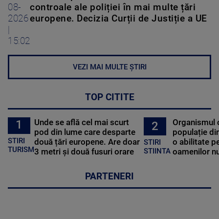
08-
controale ale poliției în mai multe țări
2026
europene. Decizia Curții de Justiție a UE
|
15:02
VEZI MAI MULTE ȘTIRI
TOP CITITE
Unde se află cel mai scurt
Organismul 
1
2
pod din lume care desparte
populație di
STIRI
două țări europene. Are doar
o abilitate p
STIRI
TURISM
3 metri și două fusuri orare
oamenilor nu
STIINTA
PARTENERI