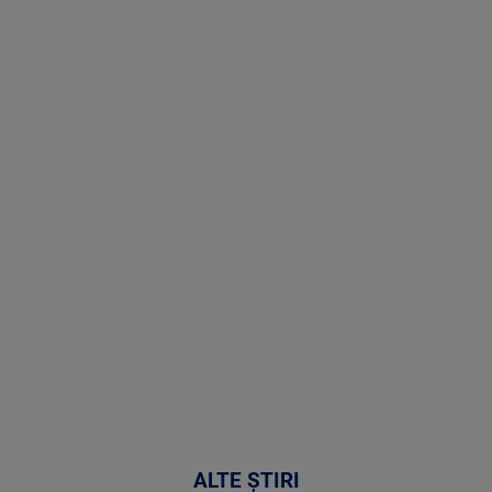
Stirile PRO
TV # 07.00 -
08 August
2026
MAI
MULTE
DETALII
02:32:45
ALTE ȘTIRI