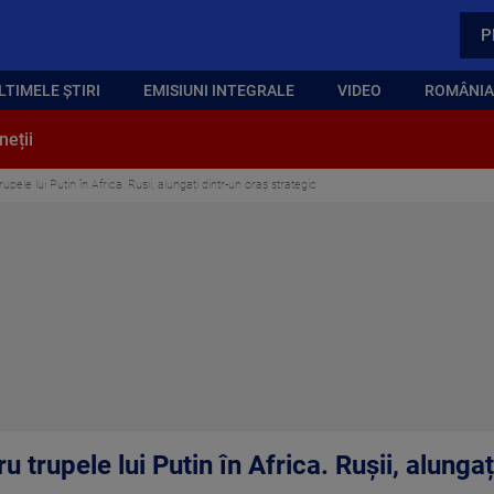
P
LTIMELE ȘTIRI
EMISIUNI INTEGRALE
VIDEO
ROMÂNIA,
neții
upele lui Putin în Africa. Rușii, alungați dintr-un oraș strategic
u trupele lui Putin în Africa. Rușii, alunga