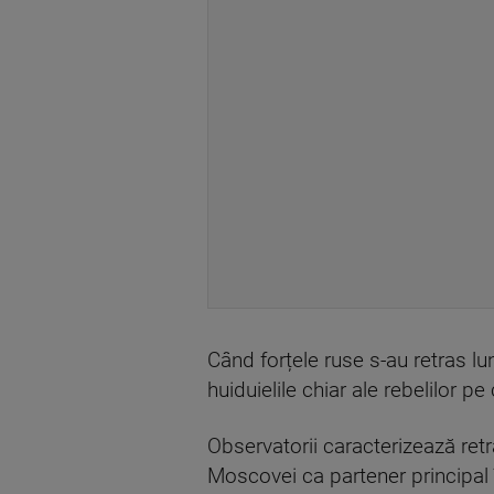
Când forțele ruse s-au retras lu
huiduielile chiar ale rebelilor p
Observatorii caracterizează retr
Moscovei ca partener principal î