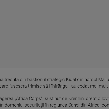
na trecută din bastionul strategic Kidal din nordul Mali
e care fuseseră trimise să-i înfrângă - au cedat mai mult
agerea „Africa Corps”, susținut de Kremlin, drept o lovi
n domeniul securității în regiunea Sahel din Africa, co