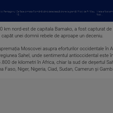
 Nici Pentagonul
Ce face Armata Română când detectează drone la graniță. Piloții de F-16 au
Meta a fost ame
15 ...
fost ...
600 km nord-est de capitala Bamako, a fost capturat de
d capăt unei domnii rebele de aproape un deceniu.
upremația Moscovei asupra eforturilor occidentale în Af
 regiunea Sahel, unde sentimentul antioccidental este î
.800 de kilometri în Africa, chiar la sud de deșertul Sah
ina Faso, Niger, Nigeria, Ciad, Sudan, Camerun și Gamb