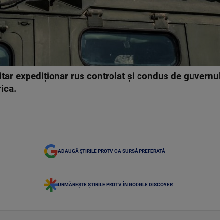
itar expediționar rus controlat și condus de guvernul
rica.
ADAUGĂ ȘTIRILE PROTV CA SURSĂ PREFERATĂ
URMĂREȘTE ȘTIRILE PROTV ÎN GOOGLE DISCOVER