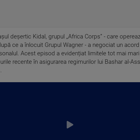
rașul deșertic Kidal, grupul „Africa Corps” - care op
 după ce a înlocuit Grupul Wagner - a negociat un acord
rsonalul. Acest episod a evidențiat limitele tot mai mar
ecurile recente în asigurarea regimurilor lui Bashar al-As
.