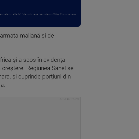
ndată cu alte 567 de milioane de dolari în SUA. Compania a
 armata maliană și de
rica și a scos în evidență
n creștere. Regiunea Sahel se
ara, și cuprinde porțiuni din
ia.