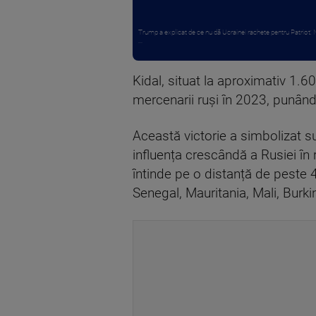
Trump a explicat de ce nu dă Ucrainei rachete pentru Patriot:
...
Kidal, situat la aproximativ 1.
mercenarii ruși în 2023, punân
Această victorie a simbolizat s
influența crescândă a Rusiei în
întinde pe o distanță de peste 4
Senegal, Mauritania, Mali, Burk