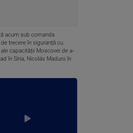
erează acum sub comanda
 de trecere în siguranță cu
i ale capacității Moscovei de a-
sad în Siria, Nicolás Maduro în