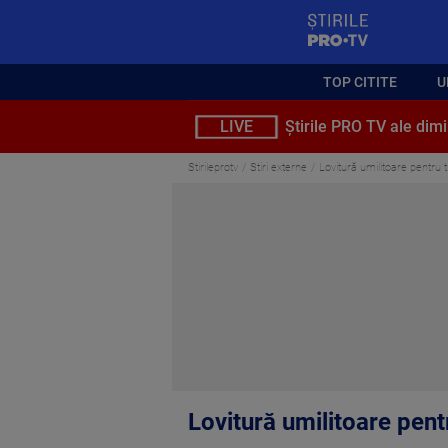
StirilePROTV
TOP CITITE
U
LIVE
Știrile PRO TV ale dimi
Stirileprotv
Stiri externe
Lovitură umilitoare pentru tr
Lovitură umilitoare pentr