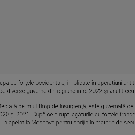
upă ce forțele occidentale, implicate în operațiuni antit
 de diverse guverne din regiune între 2022 și anul trecu
afectată de mult timp de insurgență, este guvernată de 
2020 și 2021. După ce a rupt legăturile cu forțele franc
mul a apelat la Moscova pentru sprijin în materie de secu