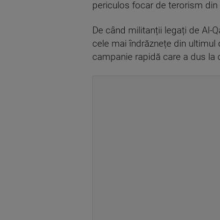
periculos focar de terorism din
De când militanții legați de Al-Q
cele mai îndrăznețe din ultimul 
campanie rapidă care a dus la c