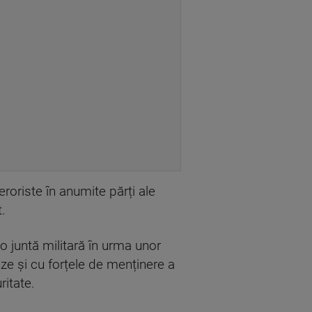
eroriste în anumite părți ale
t.
o juntă militară în urma unor
eze și cu forțele de menținere a
ritate.