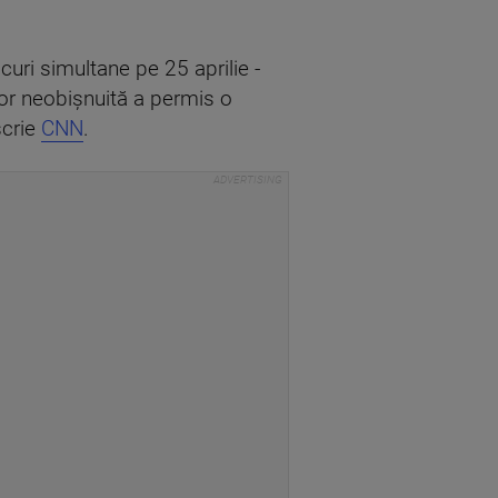
acuri simultane pe 25 aprilie -
lor neobișnuită a permis o
scrie
CNN
.