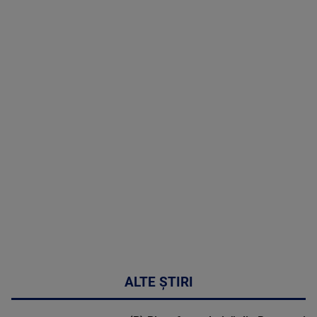
TV # 19.00 -
07 August
2026
MAI
MULTE
DETALII
48:24
ALTE ȘTIRI