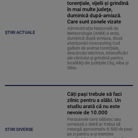
torenţiale, vijelii şi grindină
în mai multe judeţe,
duminică după-amiază.
Care sunt zonele vizate
Administraţia Naţională de
ȘTIRI ACTUALE
Meteorologie (ANM) a emis,
duminică după-amiaza, două
atenţionări nowcasting Cod
galben de averse torenţiale,
descărcări electrice, intensificări
ale vântului şi grindină pentru
localităţi din judeţele Cluj, Alba şi
Sibiu.
Câți pași trebuie să faci
zilnic pentru a slăbi. Un
studiu arată că nu este
nevoie de 10.000
Persoanele care slăbesc sau
urmează o dietă ar trebui să
meargă aproximativ 8.500 de pași
STIRI DIVERSE
pe zi pentru a-și menține