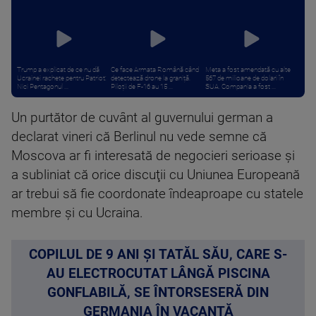
Trump a explicat de ce nu dă
Ce face Armata Română când
Meta a fost amendată cu alte
Ucrainei rachete pentru Patriot:
detectează drone la graniță.
567 de milioane de dolari în
Nici Pentagonul ...
Piloții de F-16 au 15 ...
SUA. Compania a fost ...
Un purtător de cuvânt al guvernului german a
declarat vineri că Berlinul nu vede semne că
Moscova ar fi interesată de negocieri serioase şi
a subliniat că orice discuţii cu Uniunea Europeană
ar trebui să fie coordonate îndeaproape cu statele
membre şi cu Ucraina.
COPILUL DE 9 ANI ȘI TATĂL SĂU, CARE S-
AU ELECTROCUTAT LÂNGĂ PISCINA
GONFLABILĂ, SE ÎNTORSESERĂ DIN
GERMANIA ÎN VACANȚĂ