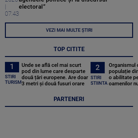
|
electoral”
07:43
VEZI MAI MULTE ȘTIRI
TOP CITITE
Unde se află cel mai scurt
Organismul 
1
2
pod din lume care desparte
populație di
STIRI
două țări europene. Are doar
o abilitate p
STIRI
TURISM
3 metri și două fusuri orare
oamenilor nu
STIINTA
PARTENERI