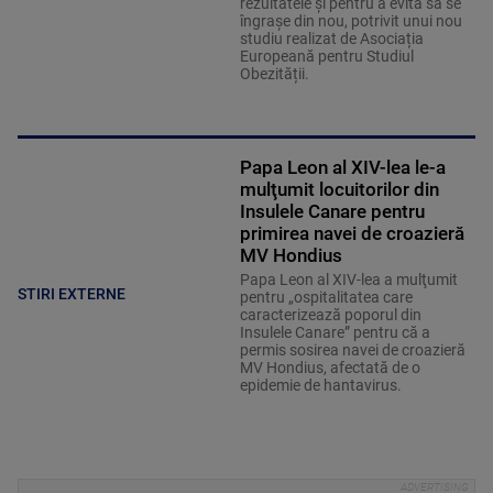
rezultatele și pentru a evita să se
îngrașe din nou, potrivit unui nou
studiu realizat de Asociația
Europeană pentru Studiul
Obezității.
Papa Leon al XIV-lea le-a
mulţumit locuitorilor din
Insulele Canare pentru
primirea navei de croazieră
MV Hondius
Papa Leon al XIV-lea a mulţumit
STIRI EXTERNE
pentru „ospitalitatea care
caracterizează poporul din
Insulele Canare” pentru că a
permis sosirea navei de croazieră
MV Hondius, afectată de o
epidemie de hantavirus.