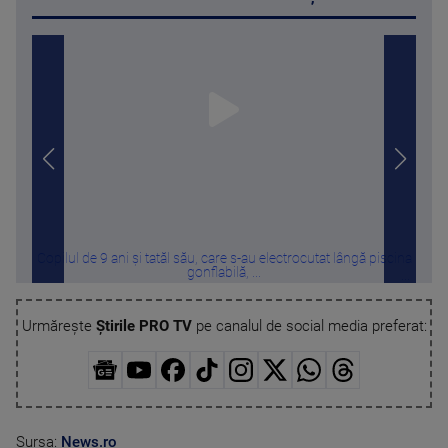
Copilul de 9 ani și tatăl său, care s-au electrocutat lângă piscina
Tru
gonflabilă, ...
Urmărește
Știrile PRO TV
pe canalul de social media preferat:
Sursa:
News.ro