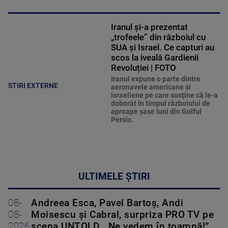
Iranul și-a prezentat
„trofeele” din războiul cu
SUA și Israel. Ce capturi au
scos la iveală Gardienii
Revoluției | FOTO
Iranul expune o parte dintre
STIRI EXTERNE
aeronavele americane şi
israeliene pe care susţine că le-a
doborât în timpul războiului de
aproape şase luni din Golful
Persic.
ULTIMELE ȘTIRI
08-
Andreea Esca, Pavel Bartoș, Andi
08-
Moisescu și Cabral, surpriza PRO TV pe
2026
scena UNTOLD. „Ne vedem în toamnă!”