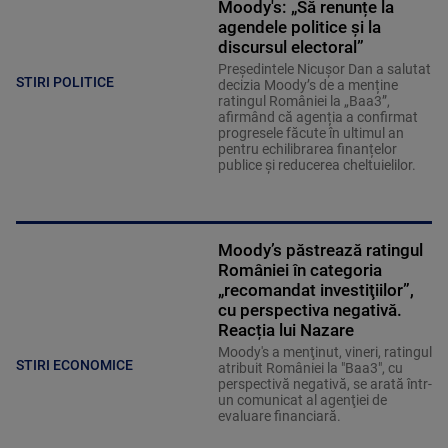
Moody's: „Să renunțe la
agendele politice şi la
discursul electoral”
Președintele Nicușor Dan a salutat
STIRI POLITICE
decizia Moody’s de a menține
ratingul României la „Baa3”,
afirmând că agenția a confirmat
progresele făcute în ultimul an
pentru echilibrarea finanțelor
publice și reducerea cheltuielilor.
Moody’s păstrează ratingul
României în categoria
„recomandat investiţiilor”,
cu perspectiva negativă.
Reacția lui Nazare
Moody's a menţinut, vineri, ratingul
STIRI ECONOMICE
atribuit României la "Baa3", cu
perspectivă negativă, se arată într-
un comunicat al agenţiei de
evaluare financiară.