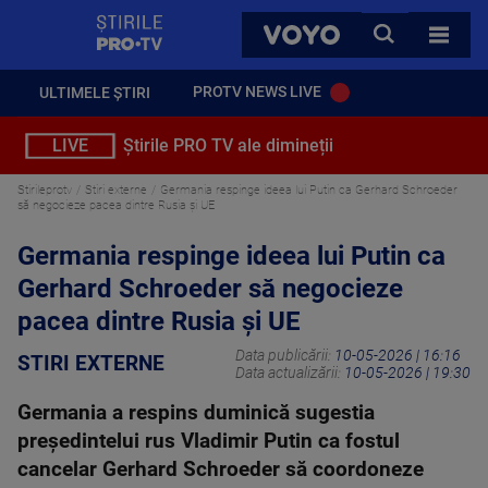
StirilePROTV
CAUTA
VOYO
TOATE 
PROTV NEWS LIVE
ULTIMELE ȘTIRI
LIVE
Știrile PRO TV ale dimineții
Stirileprotv
Stiri externe
Germania respinge ideea lui Putin ca Gerhard Schroeder
să negocieze pacea dintre Rusia şi UE
Germania respinge ideea lui Putin ca
Gerhard Schroeder să negocieze
pacea dintre Rusia şi UE
Data publicării:
10-05-2026 | 16:16
STIRI EXTERNE
Data actualizării:
10-05-2026 | 19:30
Germania a respins duminică sugestia
preşedintelui rus Vladimir Putin ca fostul
cancelar Gerhard Schroeder să coordoneze