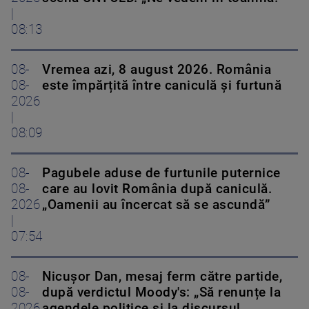
|
08:13
08-
Vremea azi, 8 august 2026. România
08-
este împărțită între caniculă și furtună
2026
|
08:09
08-
Pagubele aduse de furtunile puternice
08-
care au lovit România după caniculă.
2026
„Oamenii au încercat să se ascundă”
|
07:54
08-
Nicușor Dan, mesaj ferm către partide,
08-
după verdictul Moody's: „Să renunțe la
2026
agendele politice şi la discursul