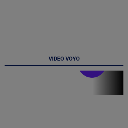
VIDEO VOYO
Stirile PRO TV
Stirile PRO