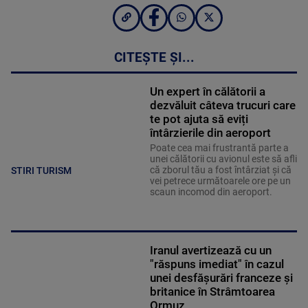
CITEȘTE ȘI...
Un expert în călătorii a
dezvăluit câteva trucuri care
te pot ajuta să eviți
întârzierile din aeroport
Poate cea mai frustrantă parte a
unei călătorii cu avionul este să afli
că zborul tău a fost întârziat și că
STIRI TURISM
vei petrece următoarele ore pe un
scaun incomod din aeroport.
Iranul avertizează cu un
"răspuns imediat" în cazul
unei desfăşurări franceze şi
britanice în Strâmtoarea
Ormuz