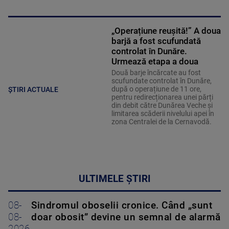
„Operațiune reușită!” A doua
barjă a fost scufundată
controlat în Dunăre.
Urmează etapa a doua
Două barje încărcate au fost
scufundate controlat în Dunăre,
după o operațiune de 11 ore,
ȘTIRI ACTUALE
pentru redirecționarea unei părți
din debit către Dunărea Veche și
limitarea scăderii nivelului apei în
zona Centralei de la Cernavodă.
ULTIMELE ȘTIRI
08-
Sindromul oboselii cronice. Când „sunt
08-
doar obosit” devine un semnal de alarmă
2026