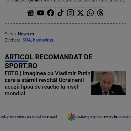
Urmărește
Știrile PRO TV
pe canalul de social media preferat:
Sursa:
News.ro
Etichete:
SUA
,
hantavirus
,
ARTICOL RECOMANDAT DE
SPORT.RO
FOTO | Imaginea cu Vladimir Putin
care a stârnit revoltă! Ucrainenii
acuză lipsă de reacție la nivel
mondial
UGĂ ȘTIRILE PROTV CA SURSĂ PREFERATĂ
URMĂREȘTE ȘTIRILE PROTV ÎN GOOGLE 