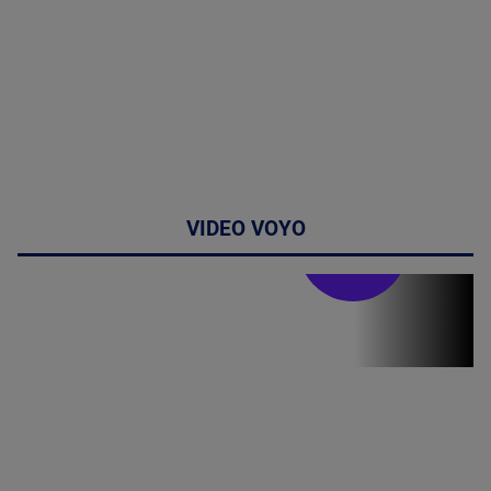
VIDEO VOYO
Stirile PRO TV
Stirile PRO