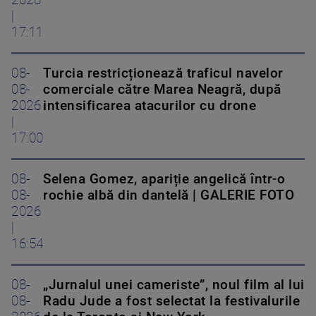
|
17:11
08-
Turcia restricționează traficul navelor
08-
comerciale către Marea Neagră, după
2026
intensificarea atacurilor cu drone
|
17:00
08-
Selena Gomez, apariție angelică într-o
08-
rochie albă din dantelă | GALERIE FOTO
2026
|
16:54
08-
„Jurnalul unei cameriste”, noul film al lui
08-
Radu Jude a fost selectat la festivalurile