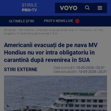
StirilePROTV
CAUTA
VOYO
TOATE 
PROTV NEWS LIVE
ULTIMELE ȘTIRI
Stirileprotv
Stiri externe
Americanii evacuați de pe nava MV Hondius nu vor intra
obligatoriu în carantină după revenirea în SUA
Americanii evacuați de pe nava MV
Hondius nu vor intra obligatoriu în
carantină după revenirea în SUA
Data publicării:
10-05-2026 | 20:31
STIRI EXTERNE
Data actualizării:
10-05-2026 | 20:31