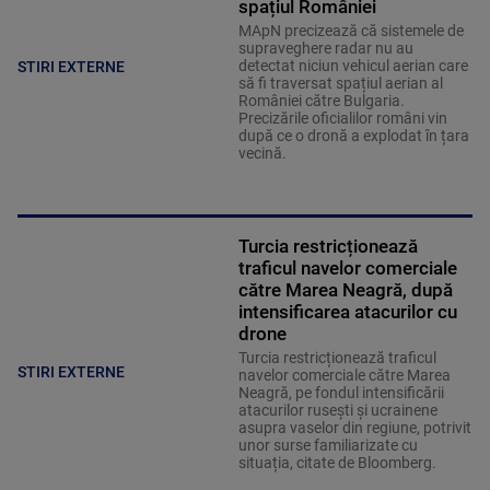
spațiul României
MApN precizează că sistemele de
supraveghere radar nu au
detectat niciun vehicul aerian care
STIRI EXTERNE
să fi traversat spațiul aerian al
României către Bulgaria.
Precizările oficialilor români vin
după ce o dronă a explodat în țara
vecină.
Turcia restricționează
traficul navelor comerciale
către Marea Neagră, după
intensificarea atacurilor cu
drone
Turcia restricționează traficul
STIRI EXTERNE
navelor comerciale către Marea
Neagră, pe fondul intensificării
atacurilor rusești și ucrainene
asupra vaselor din regiune, potrivit
unor surse familiarizate cu
situația, citate de Bloomberg.