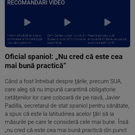
RECOMANDĂRI VIDEO
Meloni refuză să renunțe la
Ca în „Cartea Junglei”: un urs din
Reacția echipajului de
controalele la frontieră după
Suceava, surprins în timp ce se
ambulanță din Bacău acuzat că
valul de migranți din ...
scarpină de ...
a oprit la piață în plină ...
Oficial spaniol: „Nu cred că este cea
mai bună practică”
Când a fost întrebat despre ţările, precum SUA,
care aleg să nu impună carantină obligatorie
cetăţenilor lor care coboară de pe navă, Javier
Padilla, secretarul de stat spaniol pentru sănătate,
a spus că este la latitudinea acelor ţări să ia
măsurile pe care le consideră cele mai bune. Însă
„nu cred că este cea mai bună practică din punct