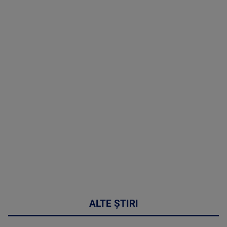
TV # 07.00 -
08 August
2026
MAI
MULTE
DETALII
02:32:45
ALTE ȘTIRI