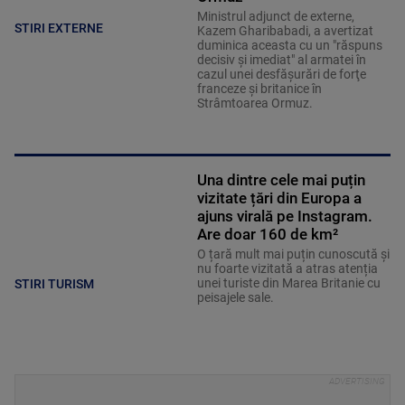
Ministrul adjunct de externe,
STIRI EXTERNE
Kazem Gharibabadi, a avertizat
duminica aceasta cu un "răspuns
decisiv şi imediat" al armatei în
cazul unei desfăşurări de forţe
franceze şi britanice în
Strâmtoarea Ormuz.
Una dintre cele mai puțin
vizitate țări din Europa a
ajuns virală pe Instagram.
Are doar 160 de km²
O țară mult mai puțin cunoscută și
nu foarte vizitată a atras atenția
unei turiste din Marea Britanie cu
STIRI TURISM
peisajele sale.