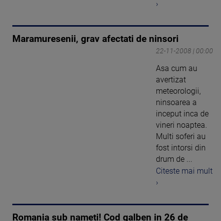
›
Maramuresenii, grav afectati de ninsori
22-11-2008 | 00:00
Asa cum au
avertizat
meteorologii,
ninsoarea a
inceput inca de
vineri noaptea.
Multi soferi au
fost intorsi din
drum de ...
Citeste mai mult
›
Romania sub nameti! Cod galben in 26 de