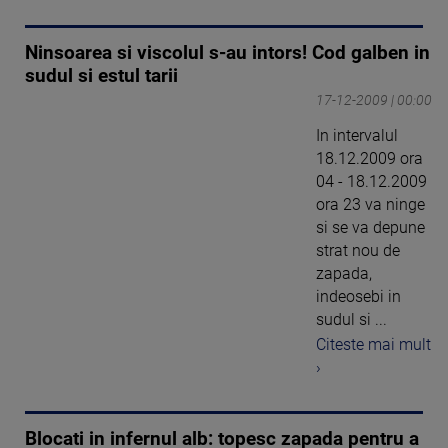
Ninsoarea si viscolul s-au intors! Cod galben in
sudul si estul tarii
17-12-2009 | 00:00
In intervalul
18.12.2009 ora
04 - 18.12.2009
ora 23 va ninge
si se va depune
strat nou de
zapada,
indeosebi in
sudul si ...
Citeste mai mult
›
Blocati in infernul alb: topesc zapada pentru a