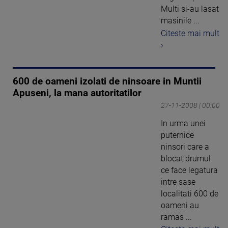
Multi si-au lasat
masinile ...
Citeste mai mult
›
600 de oameni izolati de ninsoare in Muntii
Apuseni, la mana autoritatilor
27-11-2008 | 00:00
In urma unei
puternice
ninsori care a
blocat drumul
ce face legatura
intre sase
localitati 600 de
oameni au
ramas ...