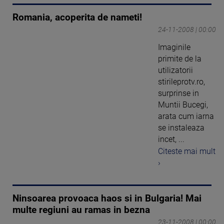
Romania, acoperita de nameti!
24-11-2008 | 00:00
Imaginile
primite de la
utilizatorii
stirileprotv.ro,
surprinse in
Muntii Bucegi,
arata cum iarna
se instaleaza
incet, ...
Citeste mai mult
›
Ninsoarea provoaca haos si in Bulgaria! Mai
multe regiuni au ramas in bezna
23-11-2008 | 00:00