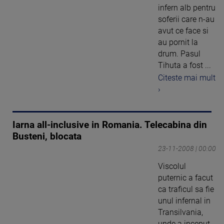
infern alb pentru
soferii care n-au
avut ce face si
au pornit la
drum. Pasul
Tihuta a fost ...
Citeste mai mult
›
Iarna all-inclusive in Romania. Telecabina din
Busteni, blocata
23-11-2008 | 00:00
Viscolul
puternic a facut
ca traficul sa fie
unul infernal in
Transilvania,
unde a inceput