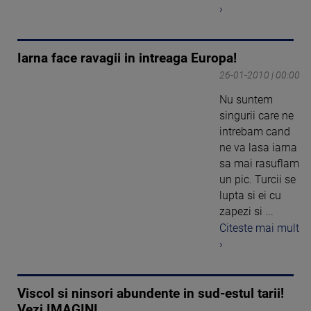
›
Iarna face ravagii in intreaga Europa!
26-01-2010 | 00:00
Nu suntem
singurii care ne
intrebam cand
ne va lasa iarna
sa mai rasuflam
un pic. Turcii se
lupta si ei cu
zapezi si ...
Citeste mai mult
›
Viscol si ninsori abundente in sud-estul tarii!
Vezi IMAGINI