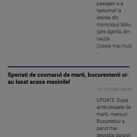
pasageri s-a
rasturnat la
iesirea din
municipiul Sibiu
spre Agnita, din
cauza ...
Citeste mai mult
›
Speriati de cosmarul de marti, bucurestenii si-
au lasat acasa masinile!
15-12-2009 | 00:00
UPDATE: Dupa
ambuteiajele de
marti, miercuri
Bucurestiul a
parut mai
degraba parasit.