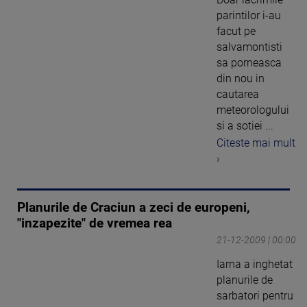
parintilor i-au
facut pe
salvamontisti
sa porneasca
din nou in
cautarea
meteorologului
si a sotiei ...
Citeste mai mult
›
Planurile de Craciun a zeci de europeni,
"inzapezite" de vremea rea
21-12-2009 | 00:00
Iarna a inghetat
planurile de
sarbatori pentru