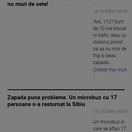
nu muri de sete!
16-12-2009 | 00:00
"Alo, 112? Sunt
de 10 ore blocat
in trafic, stau cu
motorul pornit
ca sa nu mor de
frig si beau
zapada ...
Citeste mai mult
›
Zapada pune probleme. Un microbuz cu 17
persoane s-a rasturnat la Sibiu
15-12-2009 | 00:00
Un microbuz in
care se aflau 17