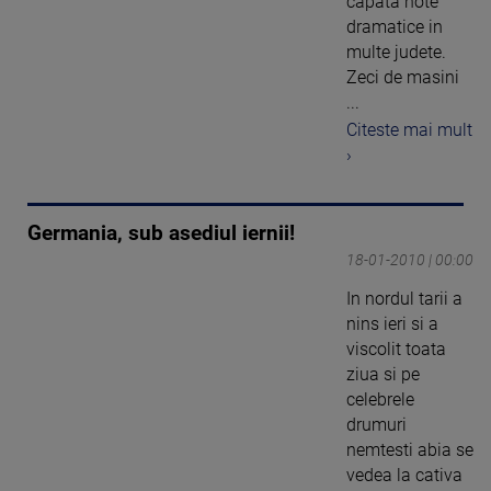
capata note
dramatice in
multe judete.
Zeci de masini
...
Citeste mai mult
›
Germania, sub asediul iernii!
18-01-2010 | 00:00
In nordul tarii a
nins ieri si a
viscolit toata
ziua si pe
celebrele
drumuri
nemtesti abia se
vedea la cativa