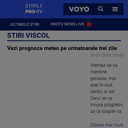
StirilePROTV
CAUTA
VOYO
TOATE 
PROTV NEWS LIVE
ULTIMELE ȘTIRI
STIRI VISCOL
Vezi prognoza meteo pe urmatoarele trei zile
26-01-2010 | 00:00
Vremea se va
mentine
geroasa, mai
ales în sud,
centru si est.
Cerul se va
innora progresiv,
iar la noapte va
...
Citeste mai mult