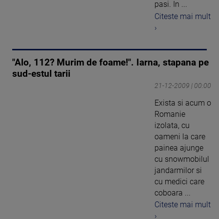
pasi. In ...
Citeste mai mult
›
"Alo, 112? Murim de foame!". Iarna, stapana pe
sud-estul tarii
21-12-2009 | 00:00
Exista si acum o
Romanie
izolata, cu
oameni la care
painea ajunge
cu snowmobilul
jandarmilor si
cu medici care
coboara ...
Citeste mai mult
›