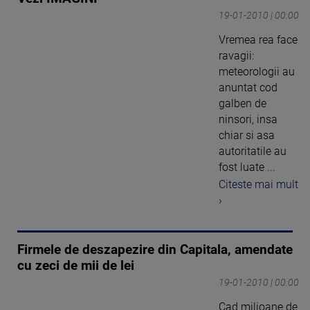
19-01-2010 | 00:00
Vremea rea face
ravagii:
meteorologii au
anuntat cod
galben de
ninsori, insa
chiar si asa
autoritatile au
fost luate ...
Citeste mai mult
›
Firmele de deszapezire din Capitala, amendate
cu zeci de mii de lei
19-01-2010 | 00:00
Cad milioane de