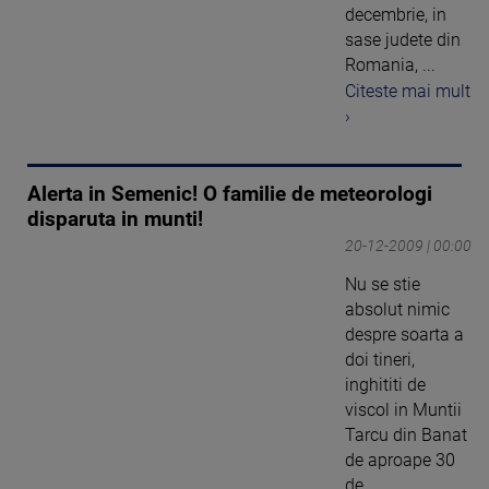
decembrie, in
sase judete din
Romania, ...
Citeste mai mult
›
Alerta in Semenic! O familie de meteorologi
disparuta in munti!
20-12-2009 | 00:00
Nu se stie
absolut nimic
despre soarta a
doi tineri,
inghititi de
viscol in Muntii
Tarcu din Banat
de aproape 30
de ...