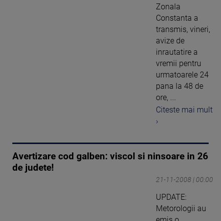
Zonala
Constanta a
transmis, vineri,
avize de
inrautatire a
vremii pentru
urmatoarele 24
pana la 48 de
ore, ...
Citeste mai mult
›
Avertizare cod galben: viscol si ninsoare in 26
de judete!
21-11-2008 | 00:00
UPDATE:
Metorologii au
emis o