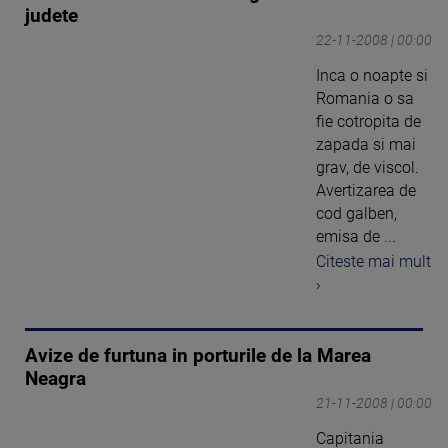
judete
22-11-2008 | 00:00
Inca o noapte si
Romania o sa
fie cotropita de
zapada si mai
grav, de viscol.
Avertizarea de
cod galben,
emisa de ...
Citeste mai mult
›
Avize de furtuna in porturile de la Marea
Neagra
21-11-2008 | 00:00
Capitania