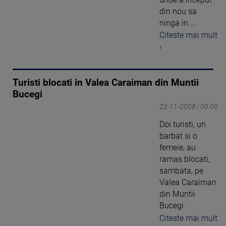
din nou sa
ninga in ...
Citeste mai mult
›
Turisti blocati in Valea Caraiman din Muntii
Bucegi
22-11-2008 | 00:00
Doi turisti, un
barbat si o
femeie, au
ramas blocati,
sambata, pe
Valea Caraiman
din Muntii
Bucegi.
Citeste mai mult