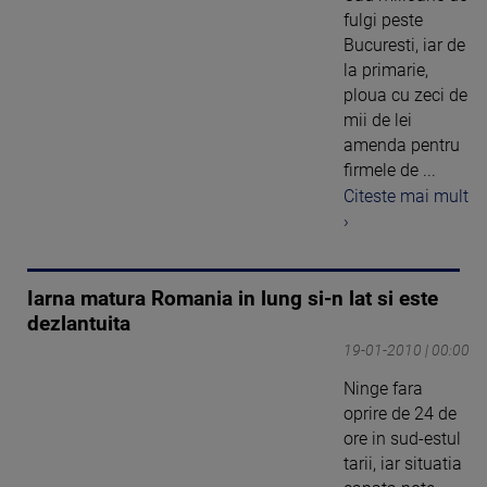
fulgi peste
Bucuresti, iar de
la primarie,
ploua cu zeci de
mii de lei
amenda pentru
firmele de ...
Citeste mai mult
›
Iarna matura Romania in lung si-n lat si este
dezlantuita
19-01-2010 | 00:00
Ninge fara
oprire de 24 de
ore in sud-estul
tarii, iar situatia