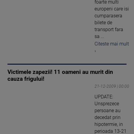
foarte multi
europeni care isi
cumparasera
bilete de
transport fara
sa ...
Citeste mai mult
›
Victimele zapezii! 11 oameni au murit din
cauza frigului!
21-12-2009 | 00:00
UPDATE:
Unsprezece
persoane au
decedat prin
hipotermie, in
perioada 13-21