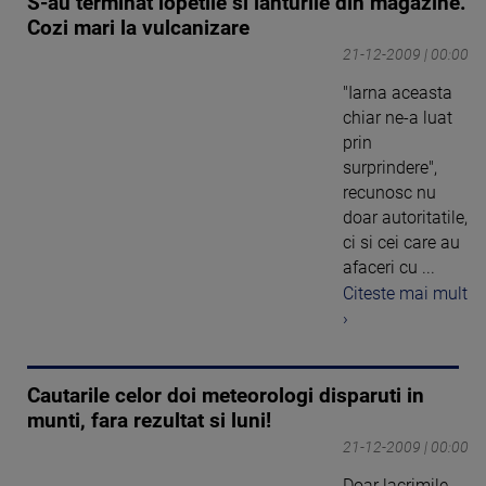
S-au terminat lopetile si lanturile din magazine.
Cozi mari la vulcanizare
21-12-2009 | 00:00
"Iarna aceasta
chiar ne-a luat
prin
surprindere",
recunosc nu
doar autoritatile,
ci si cei care au
afaceri cu ...
Citeste mai mult
›
Cautarile celor doi meteorologi disparuti in
munti, fara rezultat si luni!
21-12-2009 | 00:00
Doar lacrimile