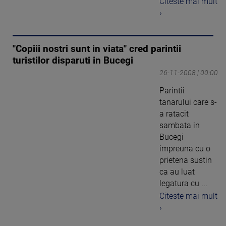
Citeste mai mult
›
"Copiii nostri sunt in viata" cred parintii
turistilor disparuti in Bucegi
26-11-2008 | 00:00
Parintii
tanarului care s-
a ratacit
sambata in
Bucegi
impreuna cu o
prietena sustin
ca au luat
legatura cu ...
Citeste mai mult
›