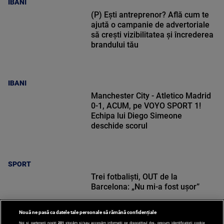
IBANI
(P) Ești antreprenor? Află cum te
ajută o campanie de advertoriale
să crești vizibilitatea și încrederea
brandului tău
IBANI
Manchester City - Atletico Madrid
0-1, ACUM, pe VOYO SPORT 1!
Echipa lui Diego Simeone
deschide scorul
SPORT
Trei fotbaliști, OUT de la
Barcelona: „Nu mi-a fost ușor”
Nouă ne pasă ca datele tale personale să rămână confidențiale
Noi și partenerii noștri
201
stocăm și/sau accesăm informații pe dispozitivul dvs., precum identificatorii cookie