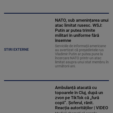
NATO, sub amenințarea unui
atac limitat rusesc. WSJ:
Putin ar putea trimite
militari în uniforme fără
însemne
Serviciile de informații americane
STIRI EXTERNE
au avertizat că președintele rus
Vladimir Putin ar putea pune la
încercare NATO printr-un atac
limitat asupra unui stat membru în
următorii ani.
Ambulanță atacată cu
topoarele în Cluj, după un
zvon pe TikTok că „fură
copii”. Șoferul, rănit.
Reacția autorităților | VIDEO