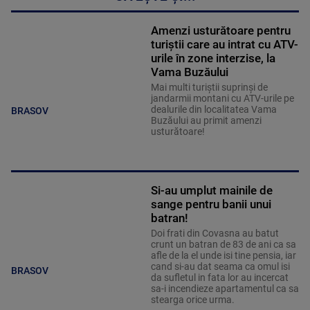
Amenzi usturătoare pentru
turiştii care au intrat cu ATV-
urile în zone interzise, la
Vama Buzăului
Mai multi turiștii suprinși de
jandarmii montani cu ATV-urile pe
dealurile din localitatea Vama
BRASOV
Buzăului au primit amenzi
usturătoare!
Si-au umplut mainile de
sange pentru banii unui
batran!
Doi frati din Covasna au batut
crunt un batran de 83 de ani ca sa
afle de la el unde isi tine pensia, iar
cand si-au dat seama ca omul isi
BRASOV
da sufletul in fata lor au incercat
sa-i incendieze apartamentul ca sa
stearga orice urma.