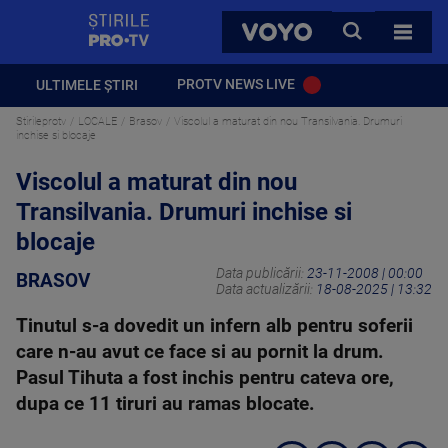
StirilePROTV
CAUTA
VOYO
TOATE 
PROTV NEWS LIVE
ULTIMELE ȘTIRI
Stirileprotv
LOCALE
Brasov
Viscolul a maturat din nou Transilvania. Drumuri
inchise si blocaje
Viscolul a maturat din nou
Transilvania. Drumuri inchise si
blocaje
Data publicării:
23-11-2008 | 00:00
BRASOV
Data actualizării:
18-08-2025 | 13:32
Tinutul s-a dovedit un infern alb pentru soferii
care n-au avut ce face si au pornit la drum.
Pasul Tihuta a fost inchis pentru cateva ore,
dupa ce 11 tiruri au ramas blocate.