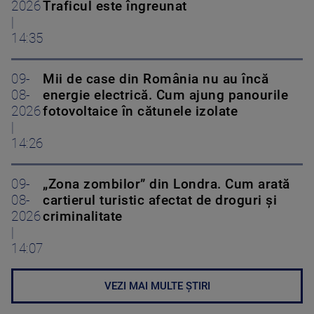
2026
Traficul este îngreunat
|
14:35
09-
Mii de case din România nu au încă
08-
energie electrică. Cum ajung panourile
2026
fotovoltaice în cătunele izolate
|
14:26
09-
„Zona zombilor” din Londra. Cum arată
08-
cartierul turistic afectat de droguri și
2026
criminalitate
|
14:07
VEZI MAI MULTE ȘTIRI