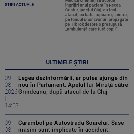
Medicii chemaţi să acorde
ȘTIRI ACTUALE
îngrijiri unui pacient în Recea
Cristur, judeţul Cluj, au fost
atacaţi cu bâte, topoare şi pietre,
pe fondul unor zvonuri propagate
pe TikTok despre o presupusă
„ambulanţă care fură copii”.
ULTIMELE ȘTIRI
09-
Legea dezinformării, ar putea ajunge din
08-
nou în Parlament. Apelul lui Miruță către
2026
Grindeanu, după atacul de la Cluj
|
14:53
09-
Carambol pe Autostrada Soarelui. Șase
08-
mașini sunt implicate în accident.