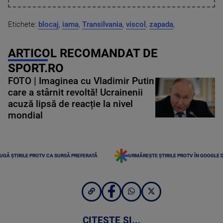
Etichete:
blocaj
,
iarna
,
Transilvania
,
viscol
,
zapada
,
ARTICOL RECOMANDAT DE
SPORT.RO
FOTO | Imaginea cu Vladimir Putin
care a stârnit revoltă! Ucrainenii
acuză lipsă de reacție la nivel
mondial
UGĂ ȘTIRILE PROTV CA SURSĂ PREFERATĂ
URMĂREȘTE ȘTIRILE PROTV ÎN GOOGLE 
CITEȘTE ȘI...