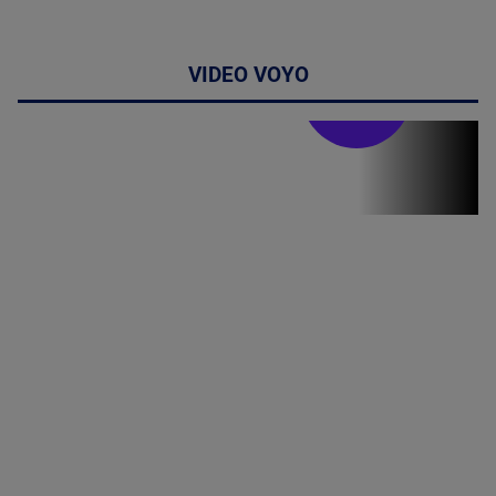
VIDEO VOYO
Stirile PRO TV
Stirile PRO
TV # 07.00 -
09 August
2026
MAI