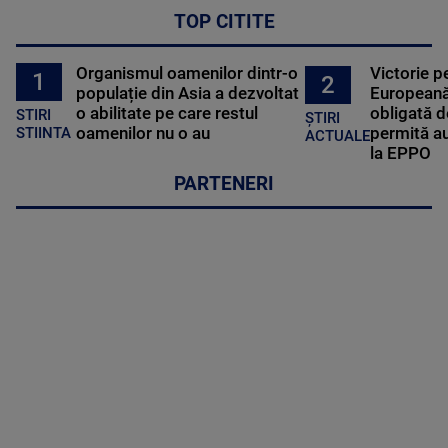
TOP CITITE
Organismul oamenilor dintr-o
Victorie p
1
2
populație din Asia a dezvoltat
Europeană
o abilitate pe care restul
obligată d
STIRI
ȘTIRI
oamenilor nu o au
permită au
STIINTA
ACTUALE
la EPPO
PARTENERI