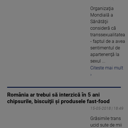
Organizaţia
Mondială a
Sănătăţii
consideră că
transsexualitatea
- faptul de a avea
sentimentul de
apartenenţă la
sexul ...
Citeste mai mult
›
România ar trebui să interzică în 5 ani
chipsurile, biscuiţii şi produsele fast-food
15-05-2018 | 18:49
Grăsimile trans
ucid sute de mii