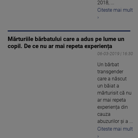
2018, ...
Citeste mai mult
›
Mărturiile bărbatului care a adus pe lume un
copil. De ce nu ar mai repeta experiența
06-03-2019 | 16:30
Un bărbat
transgender
care a născut
un băiat a
mărturisit că nu
ar mai repeta
experiența din
cauza
abuzurilor și a ...
Citeste mai mult
›