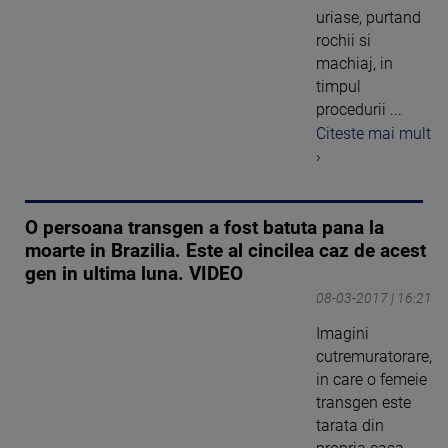
uriase, purtand
rochii si
machiaj, in
timpul
procedurii ...
Citeste mai mult
›
O persoana transgen a fost batuta pana la
moarte in Brazilia. Este al cincilea caz de acest
gen in ultima luna. VIDEO
08-03-2017 | 16:21
Imagini
cutremuratorare,
in care o femeie
transgen este
tarata din