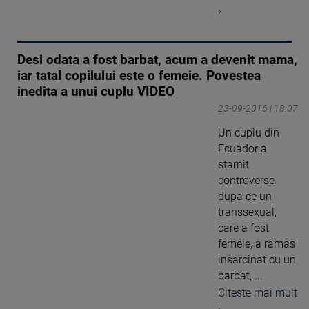
›
Desi odata a fost barbat, acum a devenit mama,
iar tatal copilului este o femeie. Povestea
inedita a unui cuplu VIDEO
23-09-2016 | 18:07
Un cuplu din
Ecuador a
starnit
controverse
dupa ce un
transsexual,
care a fost
femeie, a ramas
insarcinat cu un
barbat, ...
Citeste mai mult
›