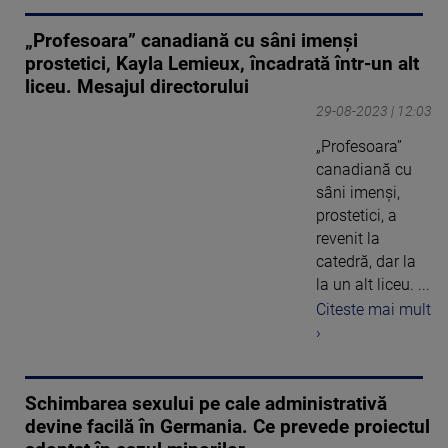
„Profesoara” canadiană cu sâni imenși
prostetici, Kayla Lemieux, încadrată într-un alt
liceu. Mesajul directorului
29-08-2023 | 12:03
„Profesoara”
canadiană cu
sâni imenși,
prostetici, a
revenit la
catedră, dar la
la un alt liceu. ...
Citeste mai mult
›
Schimbarea sexului pe cale administrativă
devine facilă în Germania. Ce prevede proiectul