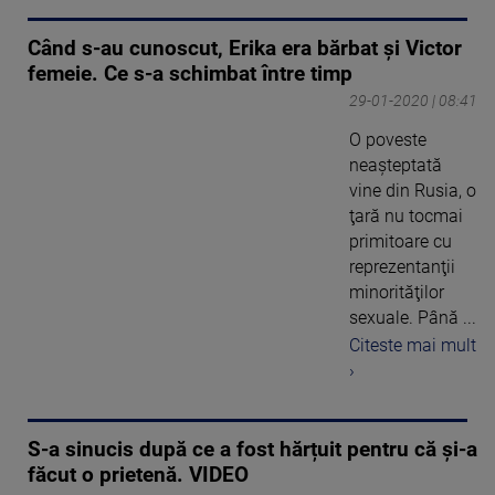
Când s-au cunoscut, Erika era bărbat și Victor
femeie. Ce s-a schimbat între timp
29-01-2020 | 08:41
O poveste
neaşteptată
vine din Rusia, o
ţară nu tocmai
primitoare cu
reprezentanţii
minorităţilor
sexuale. Până ...
Citeste mai mult
›
S-a sinucis după ce a fost hărțuit pentru că și-a
făcut o prietenă. VIDEO