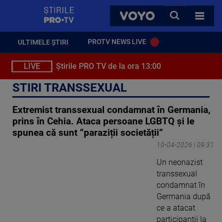
StirilePROTV
CAUTA
VOYO
TOATE 
PROTV NEWS LIVE
ULTIMELE ȘTIRI
LIVE
Știrile PRO TV de la ora 13:00
STIRI TRANSSEXUAL
Extremist transsexual condamnat în Germania,
prins în Cehia. Ataca persoane LGBTQ și le
spunea că sunt ”paraziții societății”
10-04-2026 | 09:31
Un neonazist
transsexual
condamnat în
Germania după
ce a atacat
participanții la