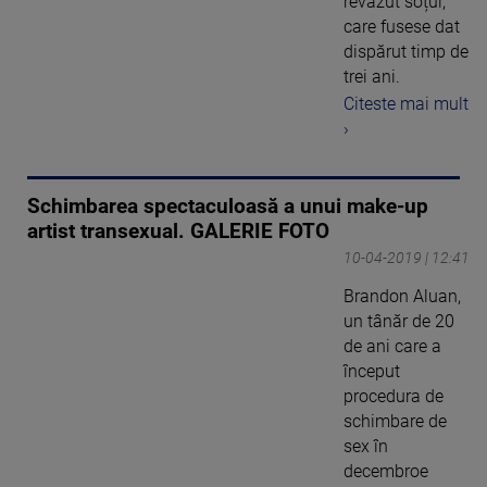
revăzut soțul,
care fusese dat
dispărut timp de
trei ani.
Citeste mai mult
›
Schimbarea spectaculoasă a unui make-up
artist transexual. GALERIE FOTO
10-04-2019 | 12:41
Brandon Aluan,
un tânăr de 20
de ani care a
început
procedura de
schimbare de
sex în
decembroe