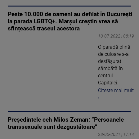
Peste 10.000 de oameni au defilat în București
la parada LGBTQ+. Marșul creștin vrea să
sfințească traseul acestora
10-07-2022 | 08:19
O paradă plină
de culoare s-a
desfăşurat
sâmbătă în
centrul
Capitalei.
Citeste mai mult
›
Preşedintele ceh Milos Zeman: ”Persoanele
transsexuale sunt dezgustătoare”
28-06-2021 | 17:14