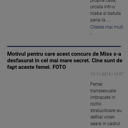
propria casa,
urcata intr-o
roaba si batuta
pana la ...
Citeste mai mult
›
Motivul pentru care acest concurs de Miss s-a
desfasurat in cel mai mare secret. Cine sunt de
fapt aceste femei. FOTO
12-11-2016 | 12:57
Femei
transsexuale
imbracate in
rochii
stralucitoare au
defilat vineri
seara in cadrul