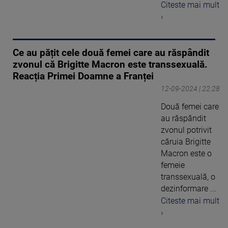
Citeste mai mult
›
Ce au pățit cele două femei care au răspândit
zvonul că Brigitte Macron este transsexuală.
Reacția Primei Doamne a Franței
12-09-2024 | 22:28
Două femei care
au răspândit
zvonul potrivit
căruia Brigitte
Macron este o
femeie
transsexuală, o
dezinformare ...
Citeste mai mult
›