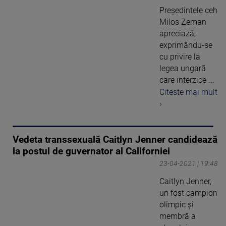
Preşedintele ceh
Milos Zeman
apreciază,
exprimându-se
cu privire la
legea ungară
care interzice ...
Citeste mai mult
›
Vedeta transsexuală Caitlyn Jenner candidează
la postul de guvernator al Californiei
23-04-2021 | 19:48
Caitlyn Jenner,
un fost campion
olimpic şi
membră a