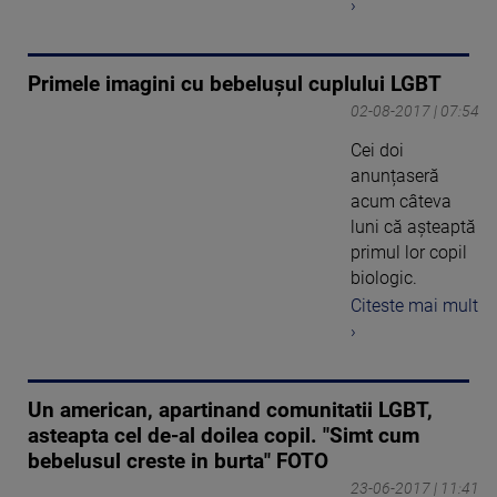
›
Primele imagini cu bebelușul cuplului LGBT
02-08-2017 | 07:54
Cei doi
anunțaseră
acum câteva
luni că așteaptă
primul lor copil
biologic.
Citeste mai mult
›
Un american, apartinand comunitatii LGBT,
asteapta cel de-al doilea copil. "Simt cum
bebelusul creste in burta" FOTO
23-06-2017 | 11:41