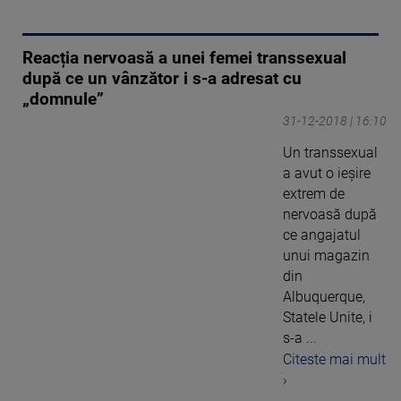
Reacția nervoasă a unei femei transsexual
după ce un vânzător i s-a adresat cu
„domnule”
31-12-2018 | 16:10
Un transsexual
a avut o ieșire
extrem de
nervoasă după
ce angajatul
unui magazin
din
Albuquerque,
Statele Unite, i
s-a ...
Citeste mai mult
›