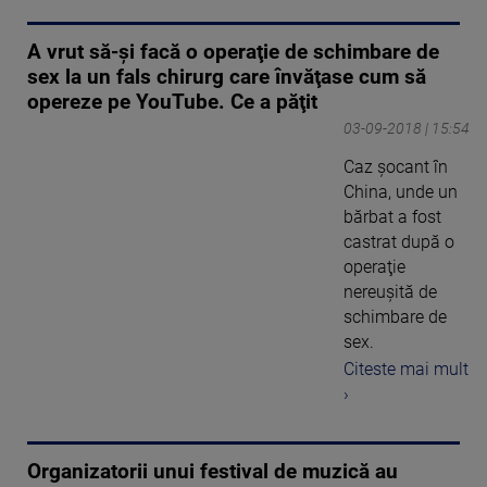
A vrut să-şi facă o operaţie de schimbare de
sex la un fals chirurg care învăţase cum să
opereze pe YouTube. Ce a păţit
03-09-2018 | 15:54
Caz şocant în
China, unde un
bărbat a fost
castrat după o
operaţie
nereuşită de
schimbare de
sex.
Citeste mai mult
›
Organizatorii unui festival de muzică au