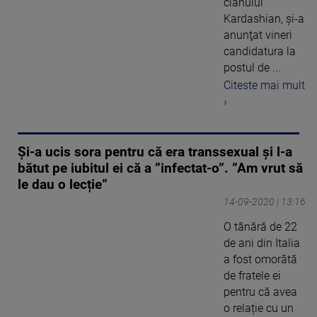
clanului
Kardashian, şi-a
anunţat vineri
candidatura la
postul de ...
Citeste mai mult
›
Și-a ucis sora pentru că era transsexual și l-a
bătut pe iubitul ei că a ”infectat-o”. ”Am vrut să
le dau o lecție”
14-09-2020 | 13:16
O tânără de 22
de ani din Italia
a fost omorâtă
de fratele ei
pentru că avea
o relație cu un