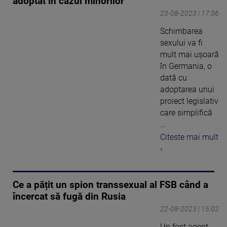
adoptat în cazul minorilor
23-08-2023 | 17:36
Schimbarea
sexului va fi
mult mai ușoară
în Germania, o
dată cu
adoptarea unui
proiect legislativ
care simplifică
...
Citeste mai mult
›
Ce a pățit un spion transsexual al FSB când a
încercat să fugă din Rusia
22-08-2023 | 15:02
Un fost agent