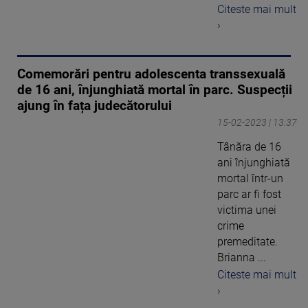
Citeste mai mult
›
Comemorări pentru adolescenta transsexuală
de 16 ani, înjunghiată mortal în parc. Suspecții
ajung în fața judecătorului
15-02-2023 | 13:37
Tânăra de 16
ani înjunghiată
mortal într-un
parc ar fi fost
victima unei
crime
premeditate.
Brianna ...
Citeste mai mult
›