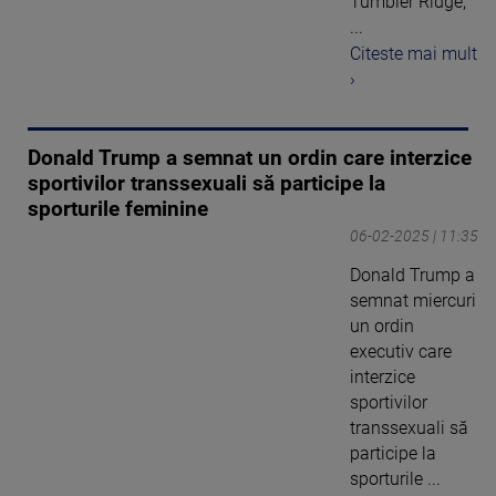
Tumbler Ridge,
...
Citeste mai mult
›
Donald Trump a semnat un ordin care interzice
sportivilor transsexuali să participe la
sporturile feminine
06-02-2025 | 11:35
Donald Trump a
semnat miercuri
un ordin
executiv care
interzice
sportivilor
transsexuali să
participe la
sporturile ...