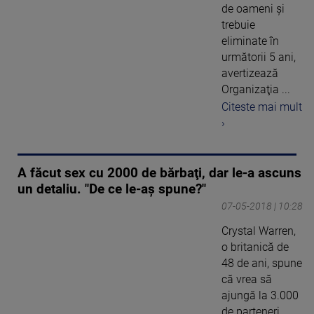
de oameni şi
trebuie
eliminate în
următorii 5 ani,
avertizează
Organizaţia ...
Citeste mai mult
›
A făcut sex cu 2000 de bărbaţi, dar le-a ascuns
un detaliu. "De ce le-aş spune?"
07-05-2018 | 10:28
Crystal Warren,
o britanică de
48 de ani, spune
că vrea să
ajungă la 3.000
de parteneri.