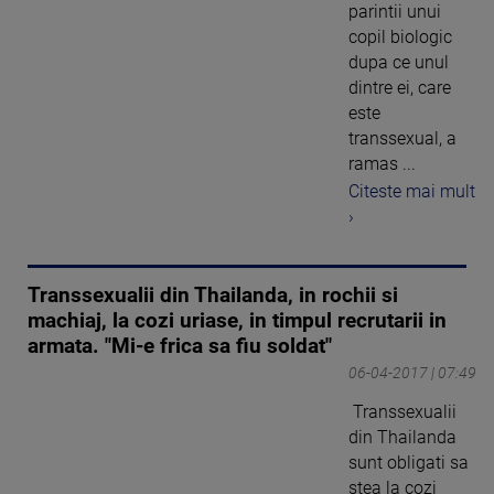
parintii unui
copil biologic
dupa ce unul
dintre ei, care
este
transsexual, a
ramas ...
Citeste mai mult
›
Transsexualii din Thailanda, in rochii si
machiaj, la cozi uriase, in timpul recrutarii in
armata. "Mi-e frica sa fiu soldat"
06-04-2017 | 07:49
Transsexualii
din Thailanda
sunt obligati sa
stea la cozi