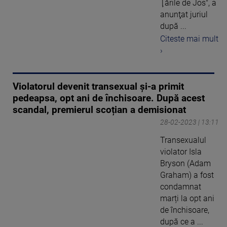
Ţările de Jos", a
anunţat juriul
după ...
Citeste mai mult
›
Violatorul devenit transexual și-a primit
pedeapsa, opt ani de închisoare. După acest
scandal, premierul scoțian a demisionat
28-02-2023 | 13:11
Transexualul
violator Isla
Bryson (Adam
Graham) a fost
condamnat
marți la opt ani
de închisoare,
după ce a ...