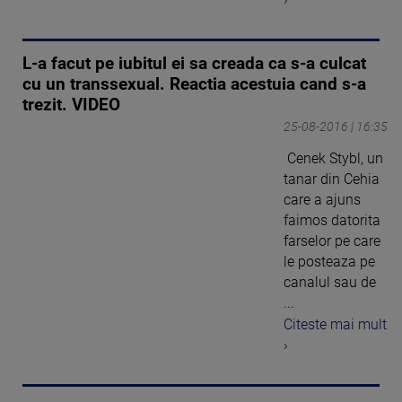
L-a facut pe iubitul ei sa creada ca s-a culcat
cu un transsexual. Reactia acestuia cand s-a
trezit. VIDEO
25-08-2016 | 16:35
Cenek Stybl, un
tanar din Cehia
care a ajuns
faimos datorita
farselor pe care
le posteaza pe
canalul sau de
...
Citeste mai mult
›