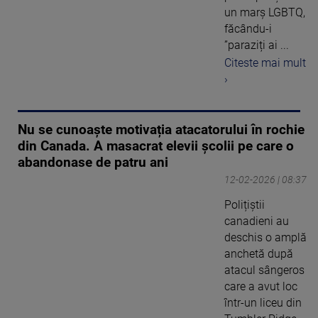
un marș LGBTQ,
făcându-i
”paraziți ai ...
Citeste mai mult
›
Nu se cunoaște motivația atacatorului în rochie
din Canada. A masacrat elevii școlii pe care o
abandonase de patru ani
12-02-2026 | 08:37
Polițiștii
canadieni au
deschis o amplă
anchetă după
atacul sângeros
care a avut loc
într-un liceu din