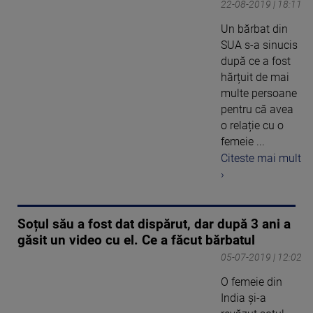
22-08-2019 | 18:11
Un bărbat din
SUA s-a sinucis
după ce a fost
hărțuit de mai
multe persoane
pentru că avea
o relație cu o
femeie ...
Citeste mai mult
›
Soțul său a fost dat dispărut, dar după 3 ani a
găsit un video cu el. Ce a făcut bărbatul
05-07-2019 | 12:02
O femeie din
India și-a