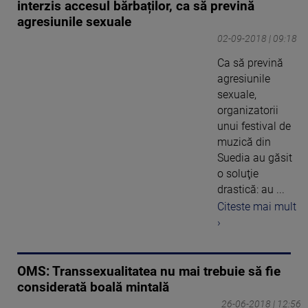
interzis accesul bărbaților, ca să prevină
agresiunile sexuale
02-09-2018 | 09:18
Ca să prevină
agresiunile
sexuale,
organizatorii
unui festival de
muzică din
Suedia au găsit
o soluţie
drastică: au ...
Citeste mai mult
›
OMS: Transsexualitatea nu mai trebuie să fie
considerată boală mintală
26-06-2018 | 12:56