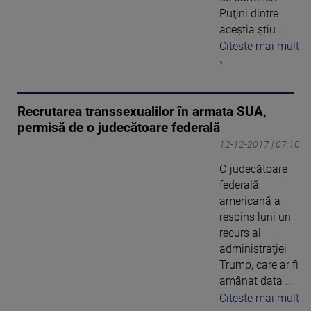
Puţini dintre
aceştia ştiu ...
Citeste mai mult
›
Recrutarea transsexualilor în armata SUA,
permisă de o judecătoare federală
12-12-2017 | 07:10
O judecătoare
federală
americană a
respins luni un
recurs al
administraţiei
Trump, care ar fi
amânat data ...
Citeste mai mult