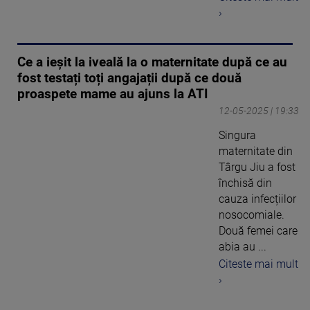
›
Ce a ieșit la iveală la o maternitate după ce au
fost testați toți angajații după ce două
proaspete mame au ajuns la ATI
12-05-2025 | 19:33
Singura
maternitate din
Târgu Jiu a fost
închisă din
cauza infecțiilor
nosocomiale.
Două femei care
abia au ...
Citeste mai mult
›