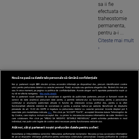
sa ii fie
efectuata o
traheostomie
permanenta,
pentru a-i ...
Citeste mai mult
›
Nouă ne pasă ca datele tale personale să rămână confidențiale
1
Noi și partenerii noștri
201
stocăm și/sau accesăm informații pe dispozitivul dvs., precum identificatorii cookie
unici pentru prelucrarea datelor cu caracter personal. Puteți accepta sau gestiona alegerile dvs. făcând clic mai jos
sau în orice moment, pe pagina cu politica de confidențialitate. Aceste alegeri vor fi raportate partenerilor noștri și
nu vă vor afecta navigarea.
Mai multe detalii
Noi si partenerii nostri (retelele de socializare si agentiile de publicitate partenere, precum si furnizorii nostri de
servicii de date analitice) prelucram date pentru a permite website-ului sa functioneze, pentru a personaliza
continutul si anunturile publicitare afisate in functie de interesele si/sau profilul dvs., pentru a va oferi
functionalitati aferente retelelor de socializare si pentru a analiza traficul pe website. Beneficiati de drepturile
prevazute de art. 15-22 din GDPR in legatura cu prelucrarea datelor cu caracter personal. Aceste drepturi pot fi
exercitate prin modalitatea indicata
aici
. Prin click pe “ACCEPT TOATE”, acceptati folosirea tuturor Tehnologiilor de
tip Cookie, care implica inclusiv acceptul dvs. cu privire la stocarea/accesarea informatiilor de catre Vendor-ii cu
care colaboram. Prin click pe “VREAU SA MODIFIC SETARILE INDIVIDUAL” puteti schimba preferintele in mod
individual, mai putin cele legate de cookie strict necesare pentru functionarea website-ului.
Atât noi, cât și partenerii noștri prelucrăm datele pentru a oferi:
Dezvoltarea și îmbunătățirea serviciilor. Măsurarea performanței reclamelor. Stocarea și/sau accesarea informațiilor
de pe un dispozitiv. Utilizarea profilurilor pentru selectarea conținutului personalizat. Crearea profilurilor de conținut