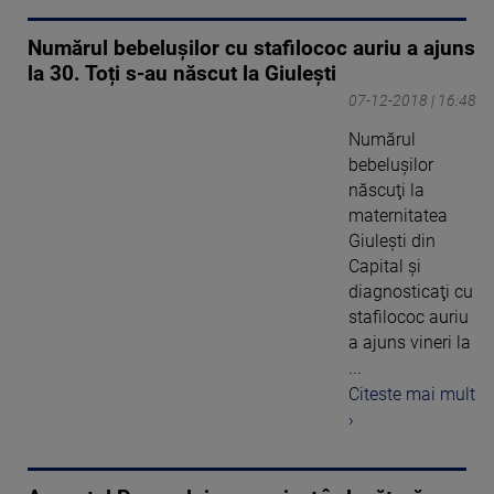
Numărul bebeluşilor cu stafilococ auriu a ajuns
la 30. Toți s-au născut la Giulești
07-12-2018 | 16:48
Numărul
bebeluşilor
născuţi la
maternitatea
Giuleşti din
Capital şi
diagnosticaţi cu
stafilococ auriu
a ajuns vineri la
...
Citeste mai mult
›