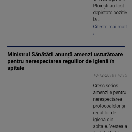
Ploieşti au fost
depistate pozitiv
la ...
Citeste mai mult
›
Ministrul Sănătății anunță amenzi usturătoare
pentru nerespectarea regulilor de igienă în
spitale
18-12-2018 | 18:15
Cresc serios
amenzile pentru
nerespectarea
protocoalelor şi
regulilor de
igienă din
spitale. Vestea a