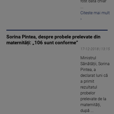
fost dată chiar
...
Citeste mai mult
›
Sorina Pintea, despre probele prelevate din
maternități: „106 sunt conforme”
17-12-2018 | 13:15
Ministrul
Sănătății, Sorina
Pintea, a
declarat luni că
a primit
rezultatul
probelor
prelevate de la
maternități,
după ...