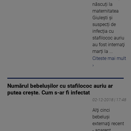
născuți la
maternitatea
Giuleşti și
suspecți de
infecția cu
stafilococ auriu
au fost internaţi
marți la ...
Citeste mai mult
›
Numărul bebelușilor cu stafilococ auriu ar
putea crește. Cum s-ar fi infectat
02-12-2018 | 17:48
Alţi cinci
bebeluşi
externaţi recent
- aparent