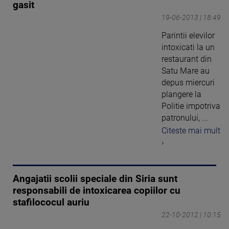
gasit
19-06-2013 | 18:49
Parintii elevilor
intoxicati la un
restaurant din
Satu Mare au
depus miercuri
plangere la
Politie impotriva
patronului, ...
Citeste mai mult
›
Angajatii scolii speciale din Siria sunt
responsabili de intoxicarea copiilor cu
stafilococul auriu
22-10-2012 | 10:15