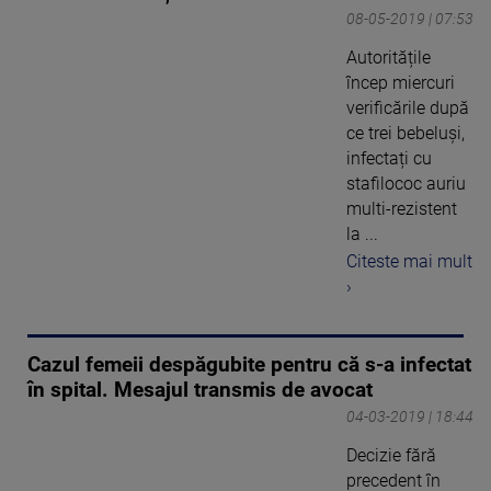
08-05-2019 | 07:53
Autoritățile
încep miercuri
verificările după
ce trei bebeluși,
infectați cu
stafilococ auriu
multi-rezistent
la ...
Citeste mai mult
›
Cazul femeii despăgubite pentru că s-a infectat
în spital. Mesajul transmis de avocat
04-03-2019 | 18:44
Decizie fără
precedent în