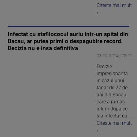
Citeste mai mult
›
Infectat cu stafilococul auriu intr-un spital din
Bacau, ar putea primi o despagubire record.
Decizia nu e insa definitiva
23-10-2014 | 22:21
Decizie
impresionanta
in cazul unui
tanar de 27 de
ani din Bacau
care a ramas
infirm dupa ce
s-a infectat cu ...
Citeste mai mult
›