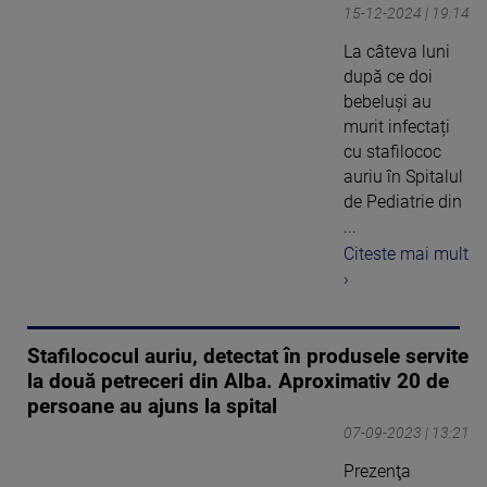
15-12-2024 | 19:14
La câteva luni
după ce doi
bebeluși au
murit infectați
cu stafilococ
auriu în Spitalul
de Pediatrie din
...
Citeste mai mult
›
Stafilococul auriu, detectat în produsele servite
la două petreceri din Alba. Aproximativ 20 de
persoane au ajuns la spital
07-09-2023 | 13:21
Prezenţa