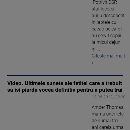
Potrivit DSP,
stafilococul
auriu descoperit
in laptele cu
cacao pe care l-
au servit copiii
la micul dejun,
in ...
Citeste mai mult
›
Video. Ultimele sunete ale fetitei care a trebuit
sa isi piarda vocea definitiv pentru a putea trai
15-06-2012 | 22:20
Amber Thomas,
mama unei fete
de numai trei
ani careia urma