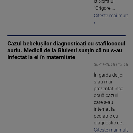
la Spitalul
"Grigore ...
Citeste mai mult
›
Cazul bebelușilor diagnosticați cu stafilococul
auriu. Medicii de la Giulești susțin că nu s-au
infectat la ei în maternitate
30-11-2018 | 13:18
În garda de joi
s-au mai
prezentat încă
două cazuri
care s-au
internat la
pediatrie cu
diagnostic de ...
Citeste mai mult