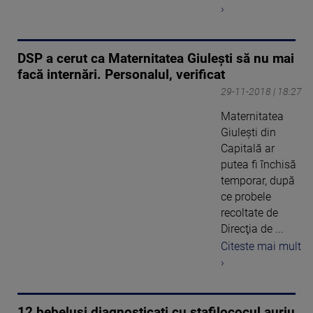
›
DSP a cerut ca Maternitatea Giuleşti să nu mai
facă internări. Personalul, verificat
29-11-2018 | 18:27
Maternitatea
Giuleşti din
Capitală ar
putea fi închisă
temporar, după
ce probele
recoltate de
Direcţia de ...
Citeste mai mult
›
12 bebeluși diagnosticați cu stafilococul auriu