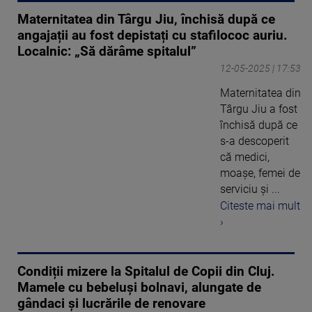
Maternitatea din Târgu Jiu, închisă după ce
angajații au fost depistați cu stafilococ auriu.
Localnic: „Să dărâme spitalul”
12-05-2025 | 17:53
Maternitatea din
Târgu Jiu a fost
închisă după ce
s-a descoperit
că medici,
moașe, femei de
serviciu și ...
Citeste mai mult
›
Condiții mizere la Spitalul de Copii din Cluj.
Mamele cu bebeluși bolnavi, alungate de
gândaci și lucrările de renovare