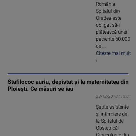
România.
Spitalul din
Oradea este
obligat să-i
plătească unei
paciente 50.000
de ...
Citeste mai mult
›
Stafilococ auriu, depistat şi la maternitatea din
Ploieşti. Ce măsuri se iau
23-12-2018 | 13:01
Şapte asistente
şi infirmiere de
la Spitalul de
Obstetrică-
Ginecologie din