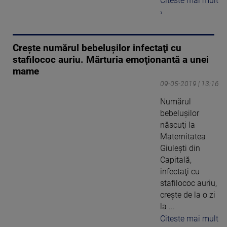
Citeste mai mult
›
Crește numărul bebeluşilor infectaţi cu
stafilococ auriu. Mărturia emoţionantă a unei
mame
09-05-2019 | 13:16
Numărul
bebeluşilor
născuţi la
Maternitatea
Giuleşti din
Capitală,
infectaţi cu
stafilococ auriu,
creşte de la o zi
la ...
Citeste mai mult