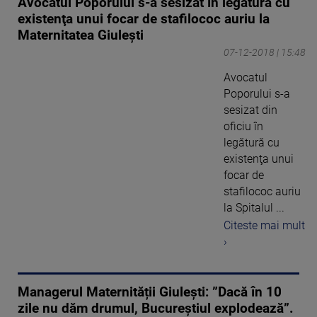
Avocatul Poporului s-a sesizat în legătură cu
existenţa unui focar de stafilococ auriu la
Maternitatea Giuleşti
07-12-2018 | 15:48
Avocatul
Poporului s-a
sesizat din
oficiu în
legătură cu
existenţa unui
focar de
stafilococ auriu
la Spitalul ...
Citeste mai mult
›
Managerul Maternității Giulești: ”Dacă în 10
zile nu dăm drumul, Bucureștiul explodează”.