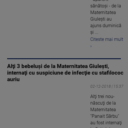
sănătoşi - de la
Maternitatea
Giuleşti au
ajuns duminică
şi ...
Citeste mai mult
›
Alţi 3 bebeluşi de la Maternitatea Giulești,
internaţi cu suspiciune de infecţie cu stafilococ
auriu
02-12-2018 | 15:37
Alţi trei nou-
născuţi de la
Maternitatea
''Panait Sârbu''
au fost internaţi