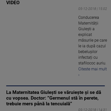
VIDEO
05-12-2018 | 15:02
Conducerea
Maternității
Giulești a
explicat
măsurile pe care
le ia după cazul
bebelușilor
infectați cu
stafilococ auriu.
Citeste mai mult
›
La Maternitatea Giulești se văruiește și se dă
cu vopsea. Doctor: ”Germenul stă în perete,
trebuie mers până la tencuială”
05-12-2018 | 14:31