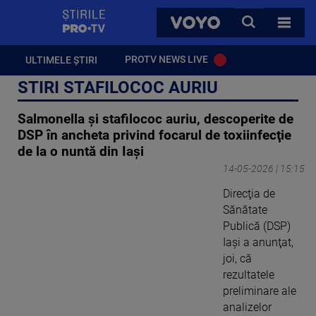
StirilePROTV
CAUTA
VOYO
TOATE 
PROTV NEWS LIVE
ULTIMELE ȘTIRI
STIRI STAFILOCOC AURIU
Salmonella şi stafilococ auriu, descoperite de
DSP în ancheta privind focarul de toxiinfecţie
de la o nuntă din Iași
14-05-2026 | 15:15
Direcţia de
Sănătate
Publică (DSP)
Iaşi a anunţat,
joi, că
rezultatele
preliminare ale
analizelor