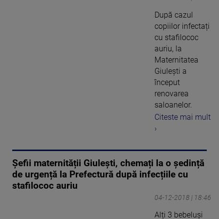
După cazul
copiilor infectați
cu stafilococ
auriu, la
Maternitatea
Giulești a
început
renovarea
saloanelor.
Citeste mai mult
›
Șefii maternității Giulești, chemați la o ședință
de urgență la Prefectură după infecțiile cu
stafilococ auriu
04-12-2018 | 18:46
Alți 3 bebeluși