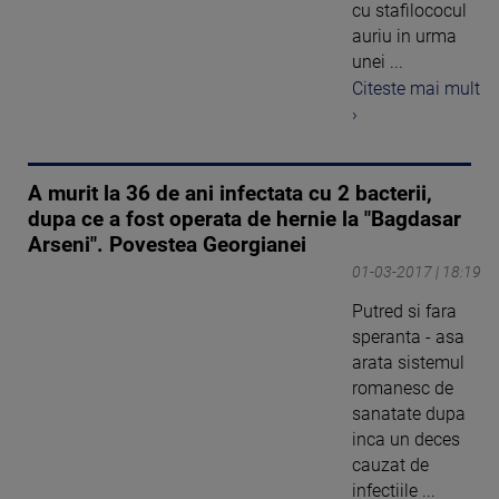
cu stafilococul
auriu in urma
unei ...
Citeste mai mult
›
A murit la 36 de ani infectata cu 2 bacterii,
dupa ce a fost operata de hernie la "Bagdasar
Arseni". Povestea Georgianei
01-03-2017 | 18:19
Putred si fara
speranta - asa
arata sistemul
romanesc de
sanatate dupa
inca un deces
cauzat de
infectiile ...