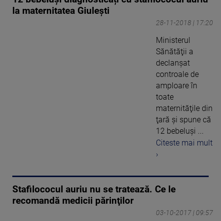
la maternitatea Giulești
28-11-2018 | 17:20
Ministerul
Sănătăţii a
declanşat
controale de
amploare în
toate
maternităţile din
ţară şi spune că
12 bebeluşi ...
Citeste mai mult
›
Stafilococul auriu nu se tratează. Ce le
recomandă medicii părinţilor
03-10-2017 | 09:57