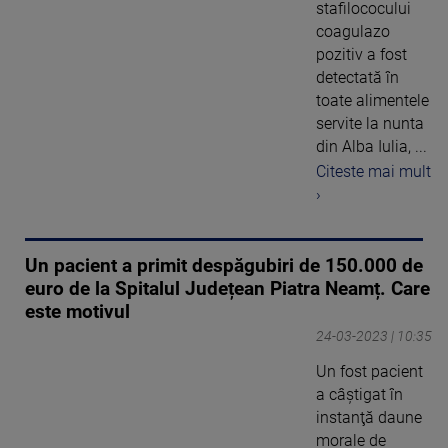
stafilococului
coagulazo
pozitiv a fost
detectată în
toate alimentele
servite la nunta
din Alba Iulia, ...
Citeste mai mult
›
Un pacient a primit despăgubiri de 150.000 de
euro de la Spitalul Județean Piatra Neamț. Care
este motivul
24-03-2023 | 10:35
Un fost pacient
a câștigat în
instanţă daune
morale de