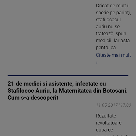
Oricât de mult îi
sperie pe părinţi,
stafilococul
auriu nu se
tratează, spun
medicii. Iar asta
pentru că ...
Citeste mai mult
›
21 de medici si asistente, infectate cu
Stafilococ Auriu, la Maternitatea din Botosani.
Cum s-a descoperit
11-05-2017 | 17:00
Rezultate
revoltatoare
dupa ce