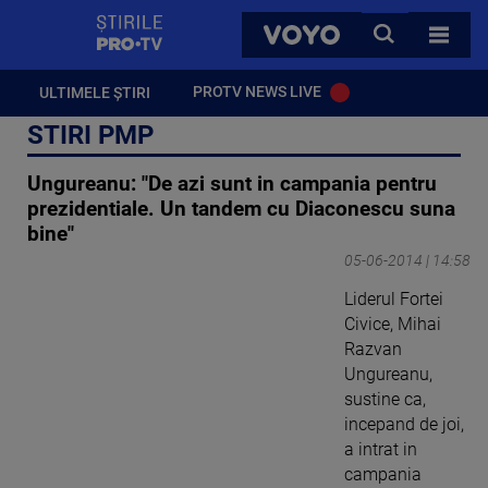
StirilePROTV
CAUTA
VOYO
TOATE 
PROTV NEWS LIVE
ULTIMELE ȘTIRI
STIRI PMP
Ungureanu: "De azi sunt in campania pentru
prezidentiale. Un tandem cu Diaconescu suna
bine"
05-06-2014 | 14:58
Liderul Fortei
Civice, Mihai
Razvan
Ungureanu,
sustine ca,
incepand de joi,
a intrat in
campania