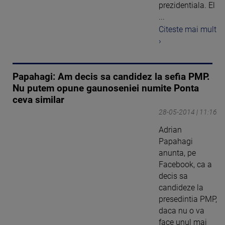
prezidentiala. El
...
Citeste mai mult
›
Papahagi: Am decis sa candidez la sefia PMP.
Nu putem opune gaunoseniei numite Ponta
ceva similar
28-05-2014 | 11:16
Adrian
Papahagi
anunta, pe
Facebook, ca a
decis sa
candideze la
presedintia PMP,
daca nu o va
face unul mai