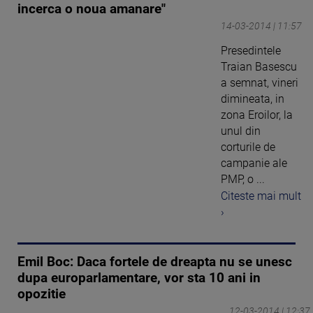
incerca o noua amanare"
14-03-2014 | 11:57
Presedintele
Traian Basescu
a semnat, vineri
dimineata, in
zona Eroilor, la
unul din
corturile de
campanie ale
PMP, o ...
Citeste mai mult
›
Emil Boc: Daca fortele de dreapta nu se unesc
dupa europarlamentare, vor sta 10 ani in
opozitie
12-03-2014 | 12:37