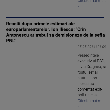
Citeste mai mult
›
Reactii dupa primele estimari ale
europarlamentarelor. Ion Iliescu: "Crin
Antonescu ar trebui sa demisioneze de la sefia
PNL"
25-05-2014 | 21:09
Presedintele
executiv al PSD,
Liviu Dragnea, si
fostul sef al
statului Ion
Iliescu au
comentat exit-
poll-urile la ...
Citeste mai mult
›