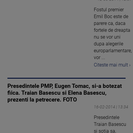
Fostul premier
Emil Boc este de
parere ca, daca
fortele de dreapta
nu se vor uni
dupa alegerile
europarlamentare,
vor ...
Citeste mai mult ›
Presedintele PMP, Eugen Tomac, si-a botezat
fiica. Traian Basescu si Elena Basescu,
prezenti la petrecere. FOTO
16-02-2014 | 13:34
Presedintele
Traian Basescu
si sotia sa,