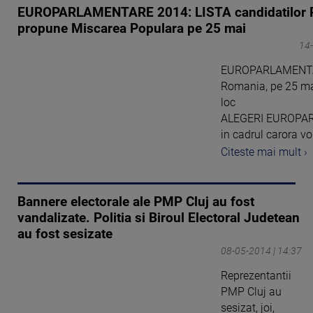
EUROPARLAMENTARE 2014: LISTA candidatilor P
propune Miscarea Populara pe 25 mai
14-
EUROPARLAMENTAR
Romania, pe 25 ma
loc
ALEGERI EUROPA
in cadrul carora vor 
Citeste mai mult ›
Bannere electorale ale PMP Cluj au fost
vandalizate. Politia si Biroul Electoral Judetean
au fost sesizate
08-05-2014 | 14:37
Reprezentantii
PMP Cluj au
sesizat, joi,