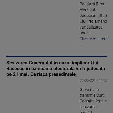
Politia si Biroul
Electoral
Judetean (BEJ)
Cluj, reclamand
vandalizarea
unor ...
Citeste mai mult
›
Sesizarea Guvernului in cazul implicarii lui
Basescu in campania electorala va fi judecata
pe 21 mai. Ce risca presedintele
06-05-2014 | 11:51
Guvernul a
transmis Curtii
Constitutionale
sesizarea
privind