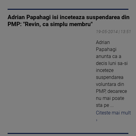
Adrian Papahagi isi inceteaza suspendarea din
PMP: "Revin, ca simplu membru"
19-05-2014 | 13:51
Adrian
Papahagi
anunta ca a
decis luni sa-si
inceteze
suspendarea
voluntara din
PMP, deoarece
nu mai poate
sta pe ...
Citeste mai mult
›