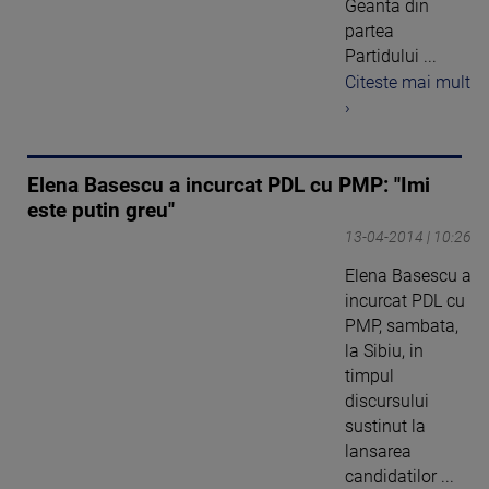
Geanta din
partea
Partidului ...
Citeste mai mult
›
Elena Basescu a incurcat PDL cu PMP: "Imi
este putin greu"
13-04-2014 | 10:26
Elena Basescu a
incurcat PDL cu
PMP, sambata,
la Sibiu, in
timpul
discursului
sustinut la
lansarea
candidatilor ...