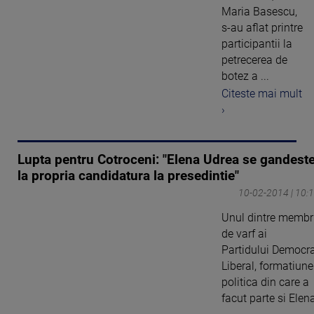
Maria Basescu,
s-au aflat printre
participantii la
petrecerea de
botez a ...
Citeste mai mult
›
Lupta pentru Cotroceni: "Elena Udrea se gandest
la propria candidatura la presedintie"
10-02-2014 | 10:
Unul dintre membri
de varf ai
Partidului Democr
Liberal, formatiune
politica din care a
facut parte si Elen