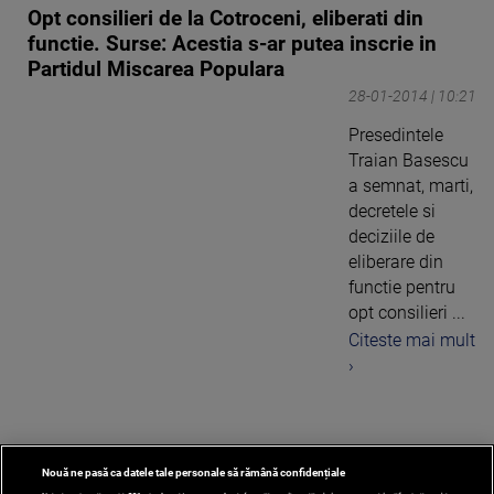
Opt consilieri de la Cotroceni, eliberati din
functie. Surse: Acestia s-ar putea inscrie in
Partidul Miscarea Populara
28-01-2014 | 10:21
Presedintele
Traian Basescu
a semnat, marti,
decretele si
deciziile de
eliberare din
functie pentru
opt consilieri ...
Citeste mai mult
›
Nouă ne pasă ca datele tale personale să rămână confidențiale