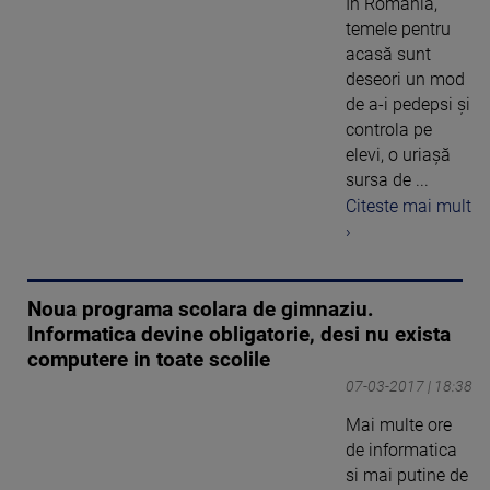
În România,
temele pentru
acasă sunt
deseori un mod
de a-i pedepsi şi
controla pe
elevi, o uriaşă
sursa de ...
Citeste mai mult
›
Noua programa scolara de gimnaziu.
Informatica devine obligatorie, desi nu exista
computere in toate scolile
07-03-2017 | 18:38
Mai multe ore
de informatica
si mai putine de