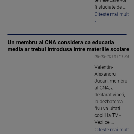
temele care vor
fi studiate de ...
Citeste mai mult
›
Un membru al CNA considera ca educatia
media ar trebui introdusa intre materiile scolare
08-03-2013 | 11:34
Valentin-
Alexandru
Jucan, membru
al CNA, a
declarat vineri,
la dezbaterea
"Nu va uitati
copiii la TV -
Vezi ce ...
Citeste mai mult