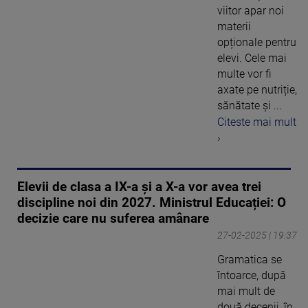
viitor apar noi
materii
opționale pentru
elevi. Cele mai
multe vor fi
axate pe nutriție,
sănătate și ...
Citeste mai mult
›
Elevii de clasa a IX-a și a X-a vor avea trei
discipline noi din 2027. Ministrul Educației: O
decizie care nu suferea amânare
27-02-2025 | 19:37
Gramatica se
întoarce, după
mai mult de
două decenii, în