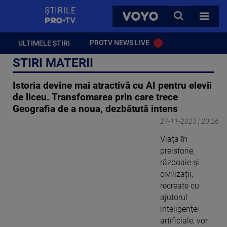
StirilePROTV
CAUTA
VOYO
TOATE 
PROTV NEWS LIVE
ULTIMELE ȘTIRI
STIRI MATERII
Istoria devine mai atractivă cu AI pentru elevii
de liceu. Transfomarea prin care trece
Geografia de a noua, dezbătută intens
27-11-2025 | 20:26
Viața în
preistorie,
războaie și
civilizații,
recreate cu
ajutorul
inteligenţei
artificiale, vor