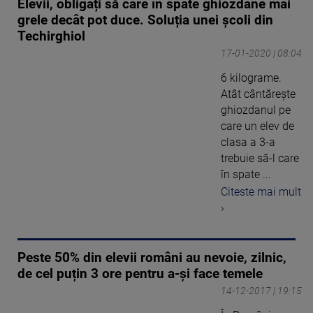
Elevii, obligați să care în spate ghiozdane mai
grele decât pot duce. Soluția unei școli din
Techirghiol
17-01-2020 | 08:04
6 kilograme.
Atât cântăreşte
ghiozdanul pe
care un elev de
clasa a 3-a
trebuie să-l care
în spate ...
Citeste mai mult
›
Peste 50% din elevii români au nevoie, zilnic,
de cel puțin 3 ore pentru a-și face temele
14-12-2017 | 19:15