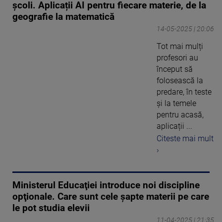
școli. Aplicații AI pentru fiecare materie, de la
geografie la matematică
14-05-2025 | 20:06
Tot mai mulți
profesori au
început să
folosească la
predare, în teste
și la temele
pentru acasă,
aplicații ...
Citeste mai mult
›
Ministerul Educaţiei introduce noi discipline
opţionale. Care sunt cele șapte materii pe care
le pot studia elevii
11-04-2025 | 21:35