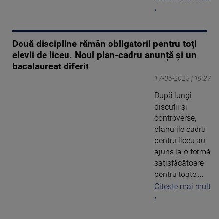
›
Două discipline rămân obligatorii pentru toți
elevii de liceu. Noul plan-cadru anunță și un
bacalaureat diferit
17-06-2025 | 19:27
După lungi
discuții și
controverse,
planurile cadru
pentru liceu au
ajuns la o formă
satisfăcătoare
pentru toate ...
Citeste mai mult
›