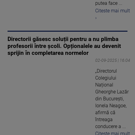
putea face ...
Citeste mai mult
›
Directorii găsesc soluții pentru a nu plimba
profesorii între școli. Opționalele au devenit
sprijin în completarea normelor
02-09-2025 | 16:04
„Directorul
Colegiului
Național
Gheorghe Lazăr
din București,
Ionela Neagoe,
afirmă că
întreaga
conducere a ...
Citeste mai mult