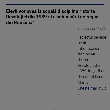
Elevii vor avea la școală disciplina ”Istoria
Revoluţiei din 1989 şi a schimbării de regim
din România”
04-05-2022 | 15:00
Proiectul de lege
pentru
introducerea
disciplinei
despre
Revoluţia din
1989, iniţiată de
deputatul liberal
Marilen ...
Citeste mai mult
›