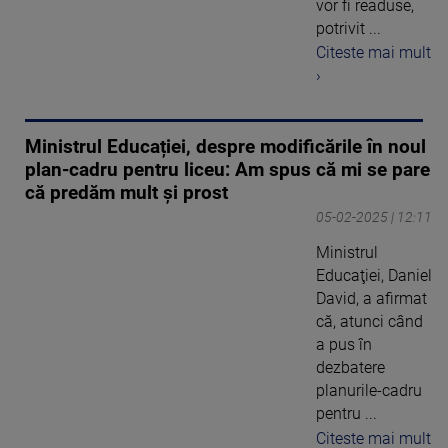
vor fi readuse,
potrivit ...
Citeste mai mult
›
Ministrul Educației, despre modificările în noul
plan-cadru pentru liceu: Am spus că mi se pare
că predăm mult și prost
05-02-2025 | 12:11
Ministrul
Educaţiei, Daniel
David, a afirmat
că, atunci când
a pus în
dezbatere
planurile-cadru
pentru ...
Citeste mai mult