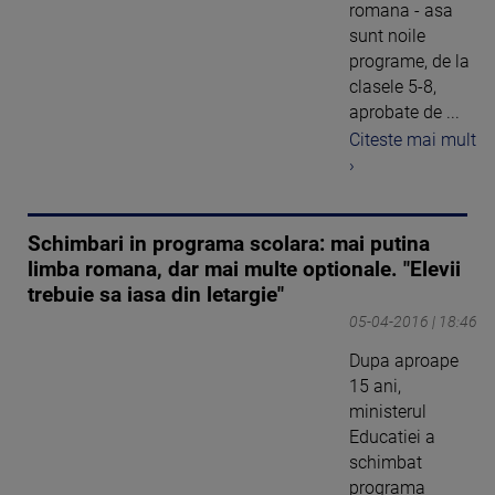
romana - asa
sunt noile
programe, de la
clasele 5-8,
aprobate de ...
Citeste mai mult
›
Schimbari in programa scolara: mai putina
limba romana, dar mai multe optionale. "Elevii
trebuie sa iasa din letargie"
05-04-2016 | 18:46
Dupa aproape
15 ani,
ministerul
Educatiei a
schimbat
programa