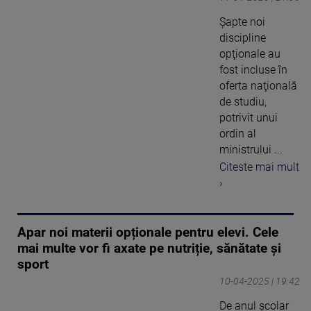
Şapte noi
discipline
opţionale au
fost incluse în
oferta naţională
de studiu,
potrivit unui
ordin al
ministrului ...
Citeste mai mult
›
Apar noi materii opționale pentru elevi. Cele
mai multe vor fi axate pe nutriție, sănătate și
sport
10-04-2025 | 19:42
De anul școlar