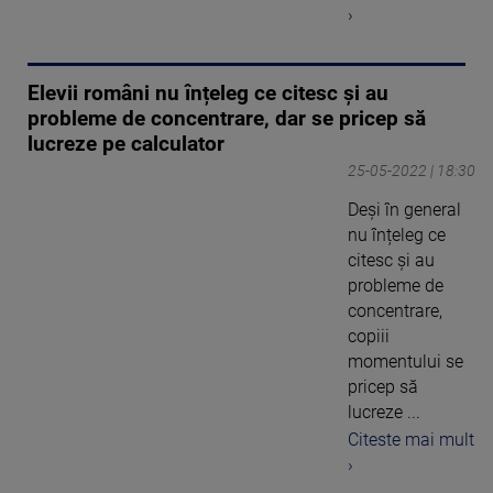
›
Elevii români nu înțeleg ce citesc și au
probleme de concentrare, dar se pricep să
lucreze pe calculator
25-05-2022 | 18:30
Deși în general
nu înțeleg ce
citesc și au
probleme de
concentrare,
copiii
momentului se
pricep să
lucreze ...
Citeste mai mult
›