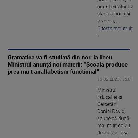
orarul elevilor de
clasa a noua și
a zecea, ...
Citeste mai mult
›
Gramatica va fi studiată din nou la liceu.
Ministrul anunță noi materii: ”Școala produce
prea mult analfabetism funcțional”
10-02-2025 | 18:01
Ministrul
Educaţiei şi
Cercetării,
Daniel David,
spune că după
mai mult de 20
de ani de lipsă