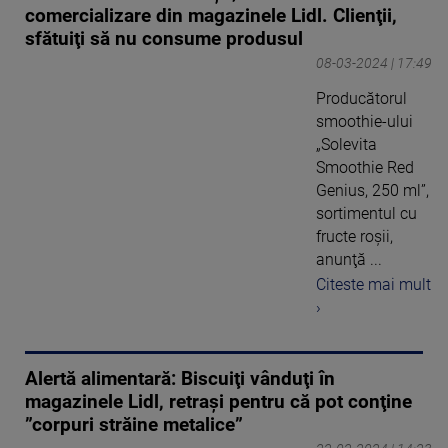
comercializare din magazinele Lidl. Clienţii,
sfătuiţi să nu consume produsul
08-03-2024 | 17:49
Producătorul
smoothie-ului
„Solevita
Smoothie Red
Genius, 250 ml”,
sortimentul cu
fructe roşii,
anunţă ...
Citeste mai mult
›
Alertă alimentară: Biscuiţi vânduţi în
magazinele Lidl, retraşi pentru că pot conţine
”corpuri străine metalice”