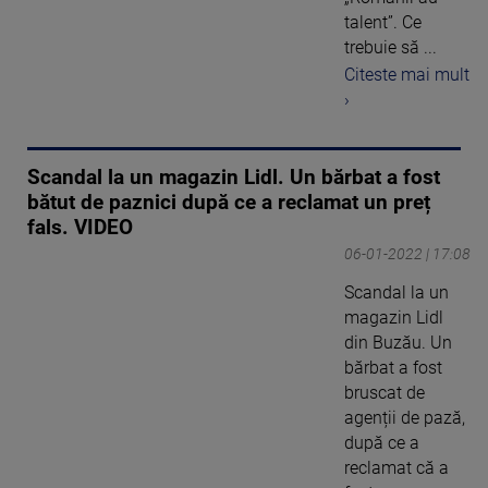
talent”. Ce
trebuie să ...
Citeste mai mult
›
Scandal la un magazin Lidl. Un bărbat a fost
bătut de paznici după ce a reclamat un preț
fals. VIDEO
06-01-2022 | 17:08
Scandal la un
magazin Lidl
din Buzău. Un
bărbat a fost
bruscat de
agenții de pază,
după ce a
reclamat că a