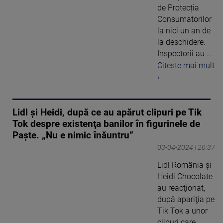
de Protecția
Consumatorilor
la nici un an de
la deschidere.
Inspectorii au ...
Citeste mai mult
›
Lidl şi Heidi, după ce au apărut clipuri pe Tik
Tok despre existenţa banilor în figurinele de
Paşte. „Nu e nimic înăuntru”
03-04-2024 | 20:37
Lidl România şi
Heidi Chocolate
au reacţionat,
după apariţia pe
Tik Tok a unor
clipuri care