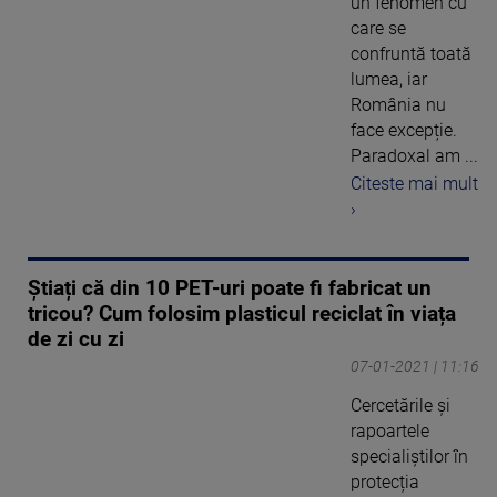
un fenomen cu
care se
confruntă toată
lumea, iar
România nu
face excepție.
Paradoxal am ...
Citeste mai mult
›
Știați că din 10 PET-uri poate fi fabricat un
tricou? Cum folosim plasticul reciclat în viața
de zi cu zi
07-01-2021 | 11:16
Cercetările și
rapoartele
specialiștilor în
protecția