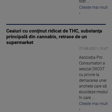
fost ...
Citeste mai mult
›
Ceaiuri cu conţinut ridicat de THC, substanţa
principală din cannabis, retrase de un
supermarket
27-08-2021 | 15:47
Asociația Pro
Consumatori a
sesizat DIICOT
cu privire la
demararea unei
anchete care să
elucideze modul
în care ...
Citeste mai mult
›