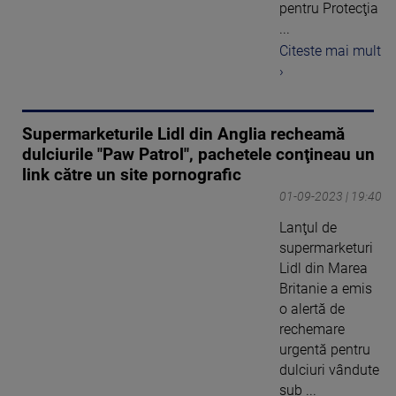
pentru Protecţia
...
Citeste mai mult
›
Supermarketurile Lidl din Anglia recheamă
dulciurile "Paw Patrol", pachetele conţineau un
link către un site pornografic
01-09-2023 | 19:40
Lanţul de
supermarketuri
Lidl din Marea
Britanie a emis
o alertă de
rechemare
urgentă pentru
dulciuri vândute
sub ...