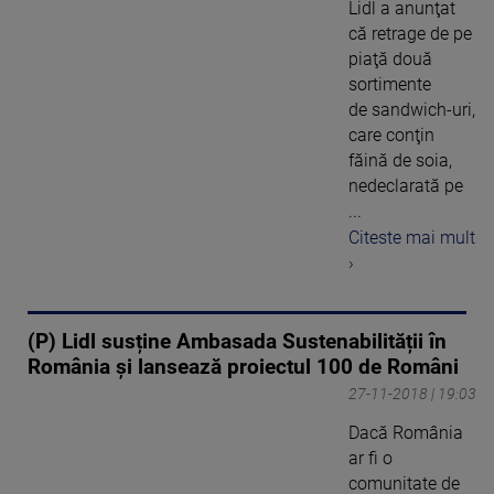
Lidl a anunţat
că retrage de pe
piaţă două
sortimente
de sandwich-uri,
care conţin
făină de soia,
nedeclarată pe
...
Citeste mai mult
›
(P) Lidl susține Ambasada Sustenabilității în
România și lansează proiectul 100 de Români
27-11-2018 | 19:03
Dacă România
ar fi o
comunitate de