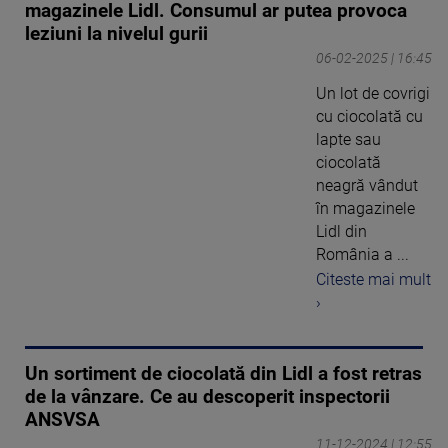
magazinele Lidl. Consumul ar putea provoca
leziuni la nivelul gurii
06-02-2025 | 16:45
Un lot de covrigi
cu ciocolată cu
lapte sau
ciocolată
neagră vândut
în magazinele
Lidl din
România a ...
Citeste mai mult
›
Un sortiment de ciocolată din Lidl a fost retras
de la vânzare. Ce au descoperit inspectorii
ANSVSA
11-12-2024 | 12:55