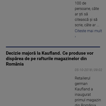
100 de
persoane, câte
ar ști să
citească și să
scrie, câte ar ...
Citeste mai mult
›
Decizie majoră la Kaufland. Ce produse vor
dispărea de pe rafturile magazinelor din
România
05-10-2018 | 09:02
Retailerul
german
Kaufland a
inaugurat
primul magazin
din România