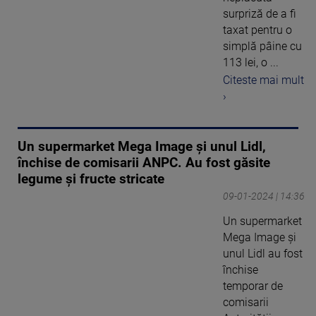
surpriză de a fi
taxat pentru o
simplă pâine cu
113 lei, o ...
Citeste mai mult
›
Un supermarket Mega Image şi unul Lidl,
închise de comisarii ANPC. Au fost găsite
legume şi fructe stricate
09-01-2024 | 14:36
Un supermarket
Mega Image şi
unul Lidl au fost
închise
temporar de
comisarii