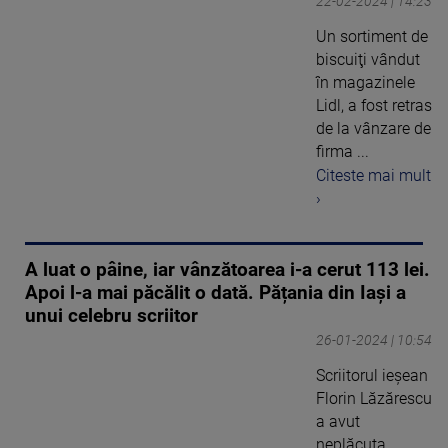
22-02-2024 | 14:23
Un sortiment de
biscuiţi vândut
în magazinele
Lidl, a fost retras
de la vânzare de
firma ...
Citeste mai mult
›
A luat o pâine, iar vânzătoarea i-a cerut 113 lei.
Apoi l-a mai păcălit o dată. Pățania din Iași a
unui celebru scriitor
26-01-2024 | 10:54
Scriitorul ieșean
Florin Lăzărescu
a avut
neplăcuta