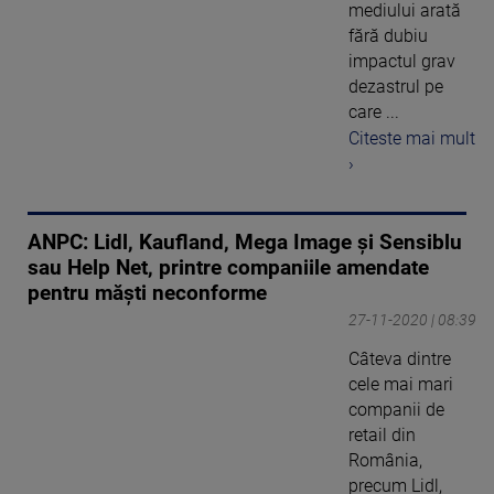
mediului arată
fără dubiu
impactul grav
dezastrul pe
care ...
Citeste mai mult
›
ANPC: Lidl, Kaufland, Mega Image și Sensiblu
sau Help Net, printre companiile amendate
pentru măști neconforme
27-11-2020 | 08:39
Câteva dintre
cele mai mari
companii de
retail din
România,
precum Lidl,