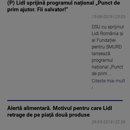
(P) Lidl sprijină programul național „Punct de
prim ajutor. Fii salvator!”
13-06-2019 | 23:03
DSU cu sprijinul
Lidl România și
al Fundației
pentru SMURD
lansează
programul
național „Punct
de prim ...
Citeste mai mult
›
Alertă alimentară. Motivul pentru care Lidl
retrage de pe piață două produse
26-03-2019 | 22:26