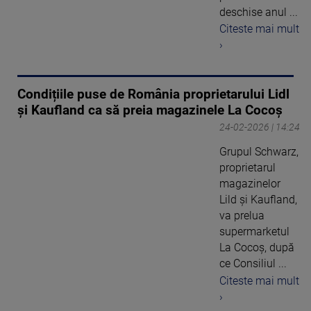
deschise anul ...
Citeste mai mult
›
Condițiile puse de România proprietarului Lidl
și Kaufland ca să preia magazinele La Cocoș
24-02-2026 | 14:24
Grupul Schwarz,
proprietarul
magazinelor
Lild şi Kaufland,
va prelua
supermarketul
La Cocoş, după
ce Consiliul ...
Citeste mai mult
›