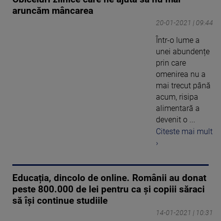
aruncăm mâncarea
20-01-2021 | 09:44
Într-o lume a
unei abundențe
prin care
omenirea nu a
mai trecut până
acum, risipa
alimentară a
devenit o ...
Citeste mai mult
›
Educația, dincolo de online. Românii au donat
peste 800.000 de lei pentru ca și copiii săraci
să își continue studiile
14-01-2021 | 10:31