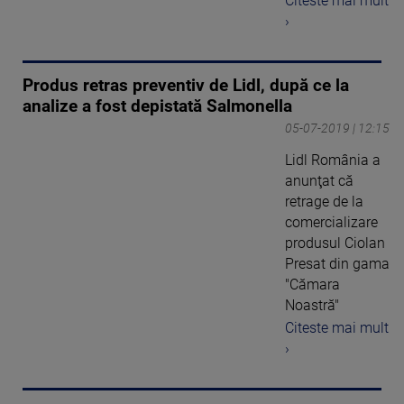
Citeste mai mult
›
Produs retras preventiv de Lidl, după ce la
analize a fost depistată Salmonella
05-07-2019 | 12:15
Lidl România a
anunţat că
retrage de la
comercializare
produsul Ciolan
Presat din gama
"Cămara
Noastră"
Citeste mai mult
›