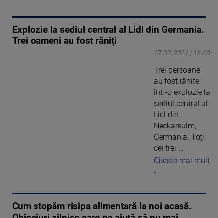
Explozie la sediul central al Lidl din Germania.
Trei oameni au fost răniți
17-02-2021 | 18:40
Trei persoane
au fost rănite
într-o explozie la
sediul central al
Lidl din
Neckarsulm,
Germania. Toți
cei trei ...
Citeste mai mult
›
Cum stopăm risipa alimentară la noi acasă.
Obiceiuri zilnice care ne ajută să nu mai