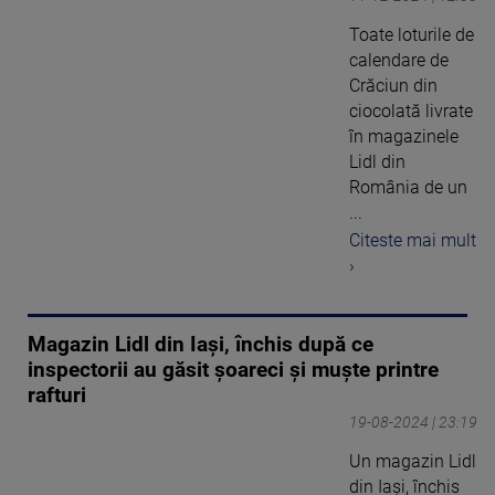
Toate loturile de
calendare de
Crăciun din
ciocolată livrate
în magazinele
Lidl din
România de un
...
Citeste mai mult
›
Magazin Lidl din Iași, închis după ce
inspectorii au găsit șoareci și muște printre
rafturi
19-08-2024 | 23:19
Un magazin Lidl
din Iași, închis