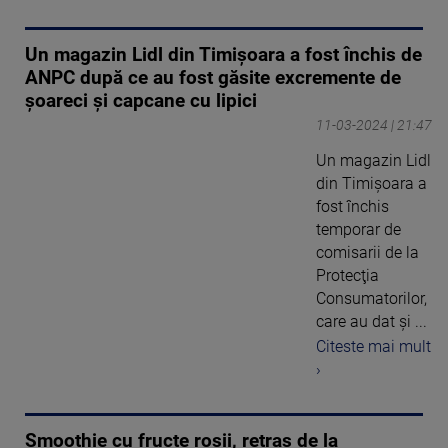
Un magazin Lidl din Timișoara a fost închis de
ANPC după ce au fost găsite excremente de
șoareci și capcane cu lipici
11-03-2024 | 21:47
Un magazin Lidl
din Timişoara a
fost închis
temporar de
comisarii de la
Protecţia
Consumatorilor,
care au dat şi ...
Citeste mai mult
›
Smoothie cu fructe roşii, retras de la