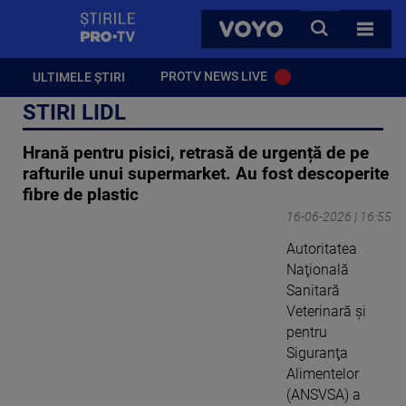
StirilePROTV
CAUTA
VOYO
TOATE 
PROTV NEWS LIVE
ULTIMELE ȘTIRI
STIRI LIDL
Hrană pentru pisici, retrasă de urgență de pe
rafturile unui supermarket. Au fost descoperite
fibre de plastic
16-06-2026 | 16:55
Autoritatea
Naţională
Sanitară
Veterinară şi
pentru
Siguranţa
Alimentelor
(ANSVSA) a