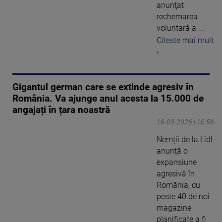
anunţat
rechemarea
voluntară a ...
Citeste mai mult
›
Gigantul german care se extinde agresiv în
România. Va ajunge anul acesta la 15.000 de
angajați în țara noastră
16-03-2026 | 10:56
Nemții de la Lidl
anunță o
expansiune
agresivă în
România, cu
peste 40 de noi
magazine
planificate a fi