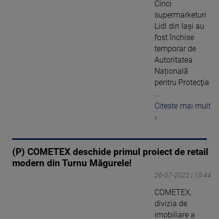
Cinci
supermarketuri
Lidl din Iași au
fost închise
temporar de
Autoritatea
Națională
pentru Protecţia
...
Citeste mai mult
›
(P) COMETEX deschide primul proiect de retail
modern din Turnu Măgurele!
26-07-2022 | 10:44
COMETEX,
divizia de
imobiliare a