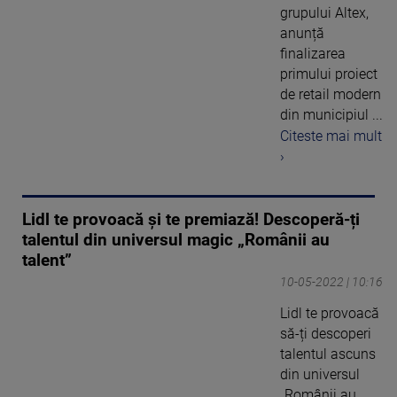
grupului Altex,
anunță
finalizarea
primului proiect
de retail modern
din municipiul ...
Citeste mai mult
›
Lidl te provoacă și te premiază! Descoperă-ți
talentul din universul magic „Românii au
talent”
10-05-2022 | 10:16
Lidl te provoacă
să-ți descoperi
talentul ascuns
din universul
„Românii au