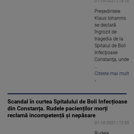
01-10-2021 | 13:10
Preşedintele
Klaus Iohannis
se declară
îngrozit de
tragedia de la
Spitalul de Boli
Infecţioase
Constanţa, unde
...
Citeste mai mult
›
Scandal în curtea Spitalului de Boli Infecțioase
din Constanța. Rudele pacienților morți
reclamă incompetență și nepăsare
01-10-2021 | 12:55
Rudele