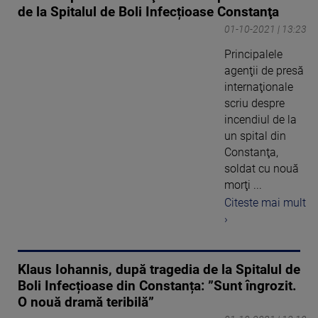
de la Spitalul de Boli Infecțioase Constanţa
01-10-2021 | 13:23
Principalele
agenţii de presă
internaţionale
scriu despre
incendiul de la
un spital din
Constanţa,
soldat cu nouă
morţi ...
Citeste mai mult
›
Klaus Iohannis, după tragedia de la Spitalul de
Boli Infecțioase din Constanța: ”Sunt îngrozit.
O nouă dramă teribilă”