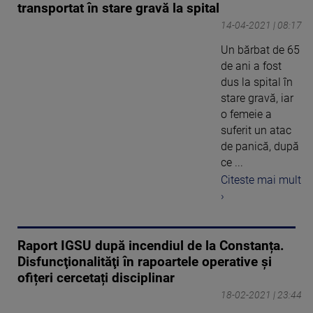
transportat în stare gravă la spital
14-04-2021 | 08:17
Un bărbat de 65
de ani a fost
dus la spital în
stare gravă, iar
o femeie a
suferit un atac
de panică, după
ce ...
Citeste mai mult
›
Raport IGSU după incendiul de la Constanța.
Disfuncţionalităţi în rapoartele operative și
ofițeri cercetați disciplinar
18-02-2021 | 23:44