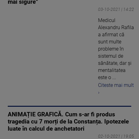
mai sigure”
03-10-2021 | 14:22
Medicul
Alexandru Rafila
a afirmat că
sunt multe
probleme în
sistemul de
sănătate, dar şi
mentalitatea
este o ...
Citeste mai mult
›
ANIMAȚIE GRAFICĂ. Cum s-ar fi produs
tragedia cu 7 morți de la Constanța. Ipotezele
luate în calcul de anchetatori
02-10-2021 | 19:05