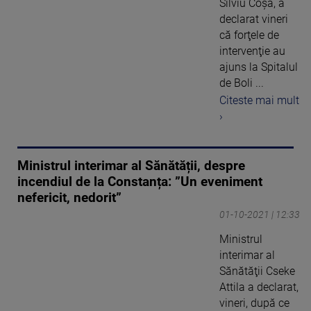
Silviu Coşa, a
declarat vineri
că forţele de
intervenţie au
ajuns la Spitalul
de Boli ...
Citeste mai mult
›
Ministrul interimar al Sănătății, despre
incendiul de la Constanța: ”Un eveniment
nefericit, nedorit”
01-10-2021 | 12:33
Ministrul
interimar al
Sănătăţii Cseke
Attila a declarat,
vineri, după ce