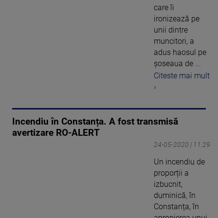
care îi
ironizează pe
unii dintre
muncitori, a
adus haosul pe
șoseaua de ...
Citeste mai mult
›
Incendiu în Constanța. A fost transmisă
avertizare RO-ALERT
24-05-2020 | 11:29
Un incendiu de
proporții a
izbucnit,
duminică, în
Constanța, în
apropierea unui