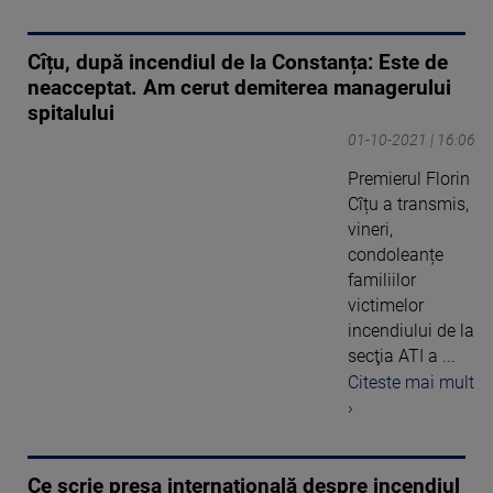
Cîțu, după incendiul de la Constanța: Este de
neacceptat. Am cerut demiterea managerului
spitalului
01-10-2021 | 16:06
Premierul Florin
Cîțu a transmis,
vineri,
condoleanțe
familiilor
victimelor
incendiului de la
secţia ATI a ...
Citeste mai mult
›
Ce scrie presa internaţională despre incendiul