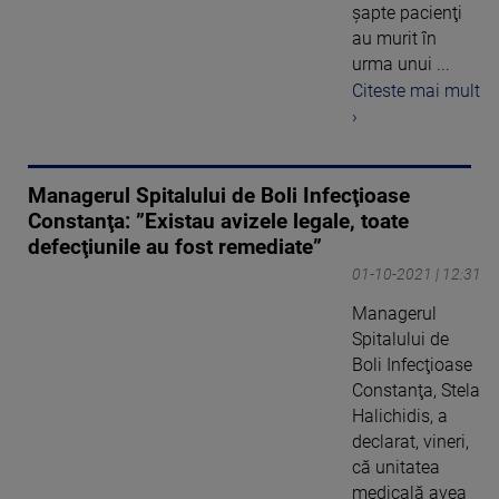
șapte pacienţi
au murit în
urma unui ...
Citeste mai mult
›
Managerul Spitalului de Boli Infecţioase
Constanţa: ”Existau avizele legale, toate
defecţiunile au fost remediate”
01-10-2021 | 12:31
Managerul
Spitalului de
Boli Infecţioase
Constanţa, Stela
Halichidis, a
declarat, vineri,
că unitatea
medicală avea