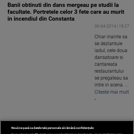
Banii obtinuti din dans mergeau pe studii la
facultate. Portretele celor 3 fete care au murit
in incendiul din Constanta
06-04-2014 | 18:27
Chiar inainte sa
se dezlantuie
iadul, cele doua
dansatoare si
cantareata
restaurantului
se pregateau sa
intre in scena. ...
Citeste mai mult
›
Nouă ne pasă ca datele tale personale să rămână confidențiale