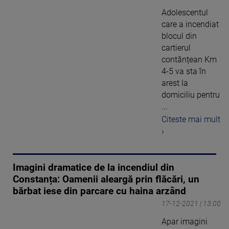
Adolescentul
care a incendiat
blocul din
cartierul
contănțean Km
4-5 va sta în
arest la
domiciliu pentru
...
Citeste mai mult
›
Imagini dramatice de la incendiul din
Constanța: Oamenii aleargă prin flăcări, un
bărbat iese din parcare cu haina arzând
17-12-2021 | 13:00
Apar imagini