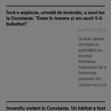
Încă o explozie, urmată de incendiu, a avut loc
la Constanța: ”Eram în trecere și am auzit 5-6
bubuituri”
04-07-2021 | 07:41
La doar câteva
ore după ce
autoritățile au
anunțat
lichidarea
incendiului de la
Petromida,
pompierii din ...
Citeste mai mult
›
Incendiu violent în Constanța. Un bărbat a fost