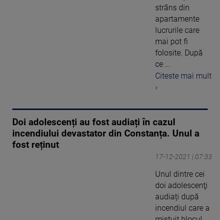
strâns din
apartamente
lucrurile care
mai pot fi
folosite. După
ce ...
Citeste mai mult
›
Doi adolescenți au fost audiați în cazul
incendiului devastator din Constanța. Unul a
fost reținut
17-12-2021 | 07:33
Unul dintre cei
doi adolescenţi
audiați după
incendiul care a
mistuit blocul