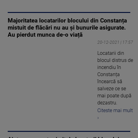
Majoritatea locatarilor blocului din Constanța
mistuit de flăcări nu au și bunurile asigurate.
Au pierdut munca de-o viață
20-12-2021 | 17:57
Locatarii din
blocul distrus de
incendiu în
Constanța
încearcă să
salveze ce se
mai poate după
dezastru.
Citeste mai mult
›