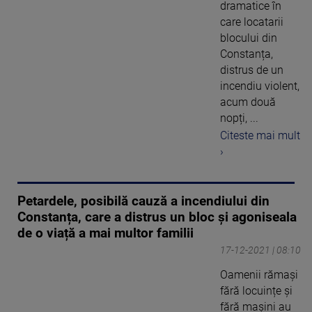
dramatice în
care locatarii
blocului din
Constanța,
distrus de un
incendiu violent,
acum două
nopți, ...
Citeste mai mult
›
Petardele, posibilă cauză a incendiului din
Constanța, care a distrus un bloc și agoniseala
de o viață a mai multor familii
17-12-2021 | 08:10
Oamenii rămași
fără locuințe și
fără mașini au