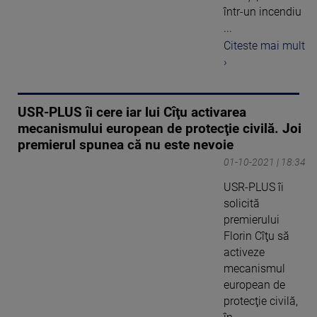
într-un incendiu
...
Citeste mai mult
›
USR-PLUS îi cere iar lui Cîţu activarea
mecanismului european de protecţie civilă. Joi
premierul spunea că nu este nevoie
01-10-2021 | 18:34
USR-PLUS îi
solicită
premierului
Florin Cîţu să
activeze
mecanismul
european de
protecţie civilă,