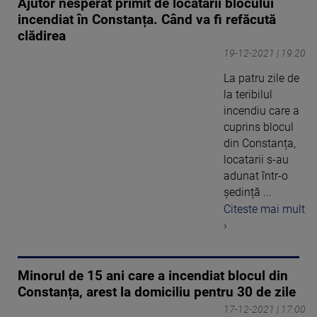
Ajutor nesperat primit de locatarii blocului
incendiat în Constanța. Când va fi refăcută
clădirea
19-12-2021 | 19:20
La patru zile de
la teribilul
incendiu care a
cuprins blocul
din Constanța,
locatarii s-au
adunat într-o
ședință ...
Citeste mai mult
›
Minorul de 15 ani care a incendiat blocul din
Constanța, arest la domiciliu pentru 30 de zile
17-12-2021 | 17:00