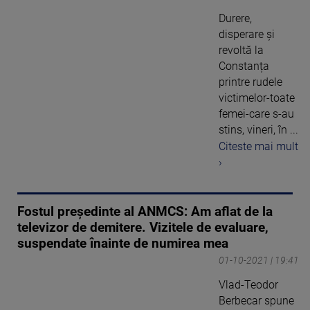
Durere,
disperare și
revoltă la
Constanța
printre rudele
victimelor-toate
femei-care s-au
stins, vineri, în ...
Citeste mai mult
›
Fostul preşedinte al ANMCS: Am aflat de la
televizor de demitere. Vizitele de evaluare,
suspendate înainte de numirea mea
01-10-2021 | 19:41
Vlad-Teodor
Berbecar spune