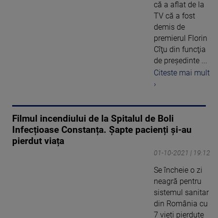
că a aflat de la
TV că a fost
demis de
premierul Florin
Cîţu din funcţia
de preşedinte ...
Citeste mai mult
›
Filmul incendiului de la Spitalul de Boli
Infecțioase Constanța. Șapte pacienți și-au
pierdut viața
01-10-2021 | 19:12
Se încheie o zi
neagră pentru
sistemul sanitar
din România cu
7 vieți pierdute