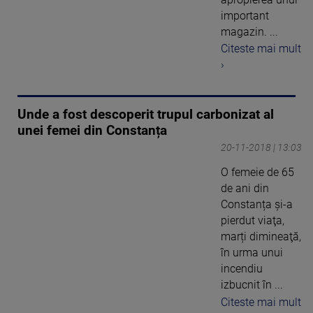
important
magazin. ...
Citeste mai mult
›
Unde a fost descoperit trupul carbonizat al
unei femei din Constanța
20-11-2018 | 13:03
O femeie de 65
de ani din
Constanța şi-a
pierdut viaţa,
marți dimineaţă,
în urma unui
incendiu
izbucnit în ...
Citeste mai mult