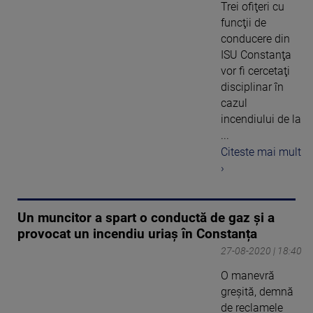
Trei ofiţeri cu
funcţii de
conducere din
ISU Constanţa
vor fi cercetaţi
disciplinar în
cazul
incendiului de la
...
Citeste mai mult
›
Un muncitor a spart o conductă de gaz și a
provocat un incendiu uriaș în Constanța
27-08-2020 | 18:40
O manevră
greșită, demnă
de reclamele