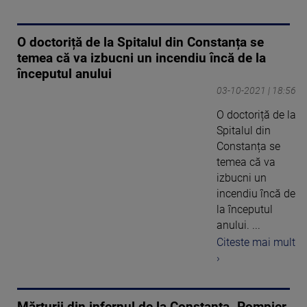
O doctoriță de la Spitalul din Constanța se
temea că va izbucni un incendiu încă de la
începutul anului
03-10-2021 | 18:56
O doctoriță de la
Spitalul din
Constanța se
temea că va
izbucni un
incendiu încă de
la începutul
anului. ...
Citeste mai mult
›
Mărturii din infernul de la Constanța. Pompier,