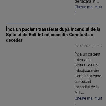
de flacără în ...
Citeste mai mult
›
Încă un pacient transferat după incendiul de la
Spitalul de Boli Infecţioase din Constanța a
decedat
07-10-2021 | 11:59
Încă un pacient
internat la
Spitalul de Boli
Infecţioase din
Constanța când
a izbucnit
incendiul de la
ATI ...
Citeste mai mult
›