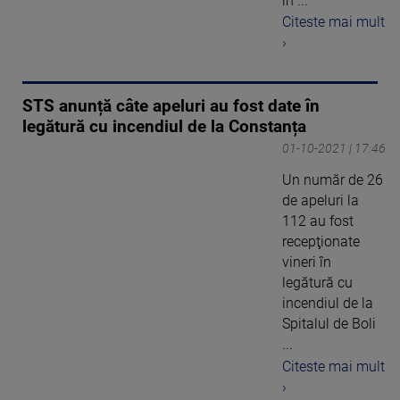
în ...
Citeste mai mult
›
STS anunță câte apeluri au fost date în
legătură cu incendiul de la Constanța
01-10-2021 | 17:46
Un număr de 26
de apeluri la
112 au fost
recepţionate
vineri în
legătură cu
incendiul de la
Spitalul de Boli
...
Citeste mai mult
›