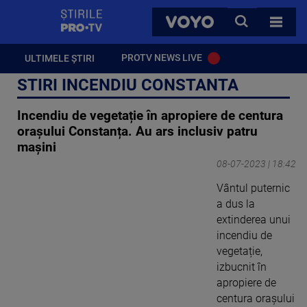
StirilePROTV
CAUTA
VOYO
TOATE 
PROTV NEWS LIVE
ULTIMELE ȘTIRI
STIRI INCENDIU CONSTANTA
Incendiu de vegetație în apropiere de centura
orașului Constanța. Au ars inclusiv patru
mașini
08-07-2023 | 18:42
Vântul puternic
a dus la
extinderea unui
incendiu de
vegetație,
izbucnit în
apropiere de
centura orașului