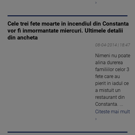
›
Cele trei fete moarte in incendiul din Constanta
vor fi inmormantate miercuri. Ultimele detalii
din ancheta
08-04-2014 | 18:47
Nimeni nu poate
alina durerea
familiilor celor 3
fete care au
pierit in iadul ce
a mistuit un
restaurant din
Constanta. ...
Citeste mai mult
›