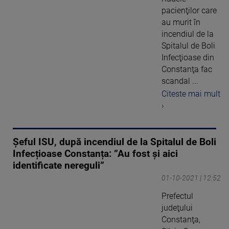
pacienţilor care
au murit în
incendiul de la
Spitalul de Boli
Infecţioase din
Constanţa fac
scandal ...
Citeste mai mult
›
Şeful ISU, după incendiul de la Spitalul de Boli
Infecțioase Constanța: ”Au fost şi aici
identificate nereguli”
01-10-2021 | 12:52
Prefectul
judeţului
Constanţa,