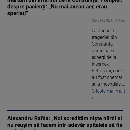
despre pacienți: „Nu mai aveau aer, erau
speriaţi”
03-10-2021 | 18:56
La ancheta
tragediei din
Constanța
participă și
experți de la
Insemex
Petroșani, care
au fost chemați
și la incendiile ...
Citeste mai mult
›
Alexandru Rafila: „Noi acredităm nişte hârtii şi
nu reuşim să facem într-adevăr spitalele să fie