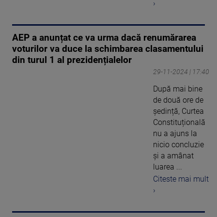
›
AEP a anunțat ce va urma dacă renumărarea
voturilor va duce la schimbarea clasamentului
din turul 1 al prezidențialelor
29-11-2024 | 17:40
După mai bine
de două ore de
ședință, Curtea
Constituțională
nu a ajuns la
nicio concluzie
și a amânat
luarea ...
Citeste mai mult
›