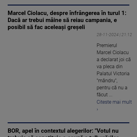
Marcel Ciolacu, despre înfrângerea în turul 1:
Dacă ar trebui mâine să reiau campania, e
posibil să fac aceleaşi greşeli
28-11-2024 | 21:12
Premierul
Marcel Ciolacu
a declarat joi că
va pleca din
Palatul Victoria
"mândru",
pentru că nu a
făcut ...
Citeste mai mult
›
BOR, apel în contextul alegerilor: "Votul nu