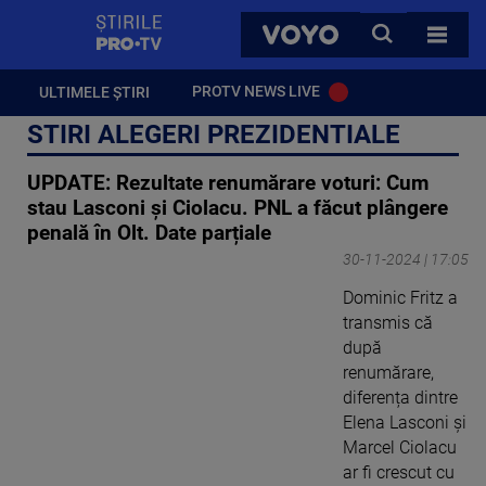
StirilePROTV
CAUTA
VOYO
TOATE 
PROTV NEWS LIVE
ULTIMELE ȘTIRI
STIRI ALEGERI PREZIDENTIALE
UPDATE: Rezultate renumărare voturi: Cum
stau Lasconi și Ciolacu. PNL a făcut plângere
penală în Olt. Date parțiale
30-11-2024 | 17:05
Dominic Fritz a
transmis că
după
renumărare,
diferența dintre
Elena Lasconi și
Marcel Ciolacu
ar fi crescut cu