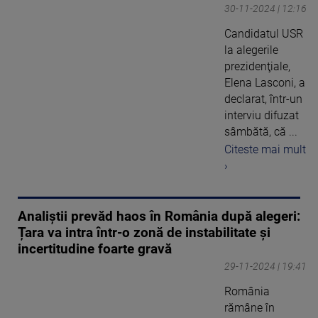
30-11-2024 | 12:16
Candidatul USR
la alegerile
prezidenţiale,
Elena Lasconi, a
declarat, într-un
interviu difuzat
sâmbătă, că ...
Citeste mai mult
›
Analiștii prevăd haos în România după alegeri:
Țara va intra într-o zonă de instabilitate și
incertitudine foarte gravă
29-11-2024 | 19:41
România
rămâne în