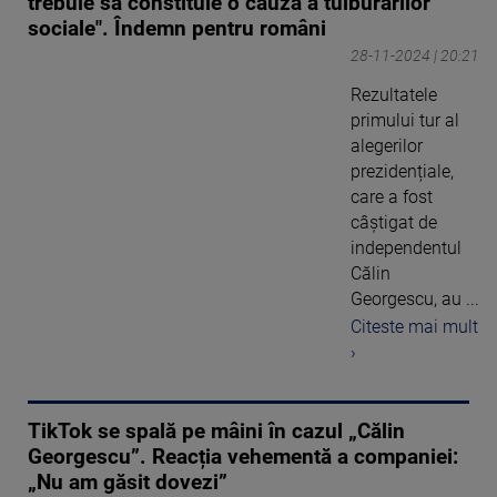
trebuie să constituie o cauză a tulburărilor
sociale". Îndemn pentru români
28-11-2024 | 20:21
Rezultatele
primului tur al
alegerilor
prezidențiale,
care a fost
câștigat de
independentul
Călin
Georgescu, au ...
Citeste mai mult
›
TikTok se spală pe mâini în cazul „Călin
Georgescu”. Reacția vehementă a companiei:
„Nu am găsit dovezi”