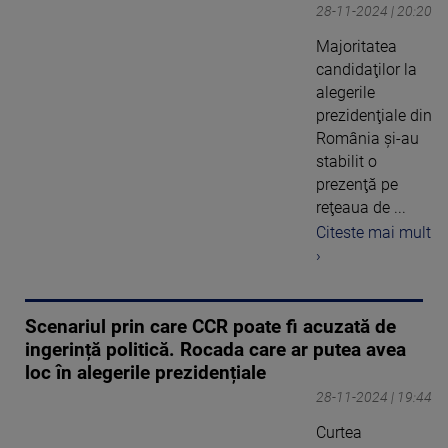
28-11-2024 | 20:20
Majoritatea
candidaţilor la
alegerile
prezidenţiale din
România şi-au
stabilit o
prezenţă pe
reţeaua de ...
Citeste mai mult
›
Scenariul prin care CCR poate fi acuzată de
ingerință politică. Rocada care ar putea avea
loc în alegerile prezidențiale
28-11-2024 | 19:44
Curtea