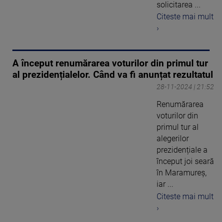
solicitarea ...
Citeste mai mult
›
A început renumărarea voturilor din primul tur
al prezidențialelor. Când va fi anunțat rezultatul
28-11-2024 | 21:52
Renumărarea
voturilor din
primul tur al
alegerilor
prezidențiale a
început joi seară
în Maramureș,
iar ...
Citeste mai mult
›