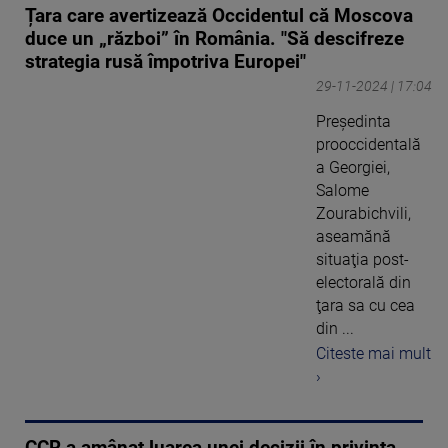
Țara care avertizează Occidentul că Moscova
duce un „război” în România. "Să descifreze
strategia rusă împotriva Europei"
29-11-2024 | 17:04
Preşedinta
prooccidentală
a Georgiei,
Salome
Zourabichvili,
aseamănă
situaţia post-
electorală din
ţara sa cu cea
din ...
Citeste mai mult
›
CCR a amânat luarea unei decizii în privința