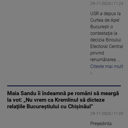
29-11-2024 | 11:24
USR a depus la
Curtea de Apel
Bucureşti o
contestaţie la
decizia Biroului
Electoral Central
privind
renumărarea ...
Citeste mai mult
›
Maia Sandu îi îndeamnă pe români să meargă
la vot: „Nu vrem ca Kremlinul să dicteze
relaţiile Bucureştiului cu Chişinăul”
29-11-2024 | 11:05
Preşedinta