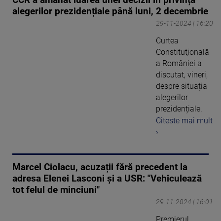
alegerilor prezidențiale până luni, 2 decembrie
29-11-2024 | 16:20
Curtea
Constituţională
a României a
discutat, vineri,
despre situația
alegerilor
prezidențiale.
Citeste mai mult
›
Marcel Ciolacu, acuzații fără precedent la
adresa Elenei Lasconi și a USR: "Vehiculează
tot felul de minciuni"
29-11-2024 | 16:01
Premierul