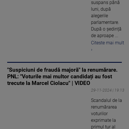
suspans până
luni, după
alegerile
parlamentare.
După o ședință
de aproape ...
Citeste mai mult
›
"Suspiciuni de fraudă majoră" la renumărare.
PNL: "Voturile mai multor candidați au fost
trecute la Marcel Ciolacu" | VIDEO
29-11-2024 | 19:13
Scandalul de la
renumărarea
voturilor
exprimate la
primul tur al