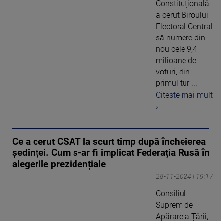
Constituțională
a cerut Biroului
Electoral Central
să numere din
nou cele 9,4
milioane de
voturi, din
primul tur ...
Citeste mai mult
›
Ce a cerut CSAT la scurt timp după încheierea
ședinței. Cum s-ar fi implicat Federația Rusă în
alegerile prezidențiale
28-11-2024 | 19:17
Consiliul
Suprem de
Apărare a Țării,