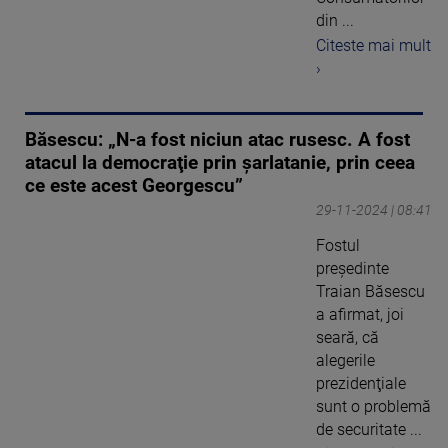
din ...
Citeste mai mult
›
Băsescu: „N-a fost niciun atac rusesc. A fost
atacul la democraţie prin şarlatanie, prin ceea
ce este acest Georgescu”
29-11-2024 | 08:41
Fostul
preşedinte
Traian Băsescu
a afirmat, joi
seară, că
alegerile
prezidenţiale
sunt o problemă
de securitate ...