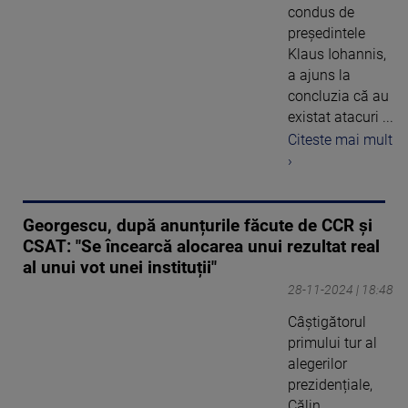
condus de
președintele
Klaus Iohannis,
a ajuns la
concluzia că au
existat atacuri ...
Citeste mai mult
›
Georgescu, după anunțurile făcute de CCR și
CSAT: "Se încearcă alocarea unui rezultat real
al unui vot unei instituții"
28-11-2024 | 18:48
Câștigătorul
primului tur al
alegerilor
prezidențiale,
Călin