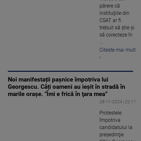
părere că
instituţiile din
CSAT ar fi
trebuit să ştie şi
să corecteze în
...
Citeste mai mult
›
Noi manifestații pașnice împotriva lui
Georgescu. Câți oameni au ieșit în stradă în
marile orașe. "Îmi e frică în ţara mea”
28-11-2024 | 22:11
Protestele
împotriva
candidatului la
preşedinţie