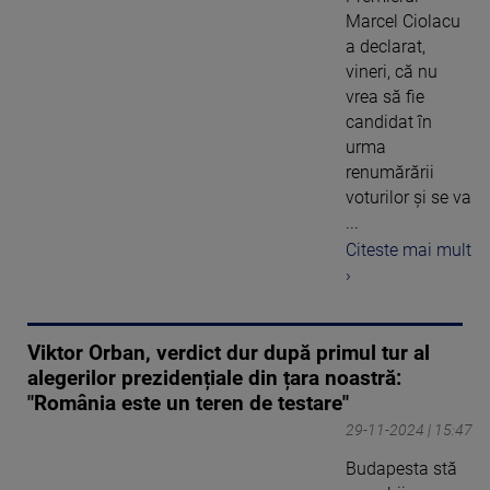
Marcel Ciolacu
a declarat,
vineri, că nu
vrea să fie
candidat în
urma
renumărării
voturilor şi se va
...
Citeste mai mult
›
Viktor Orban, verdict dur după primul tur al
alegerilor prezidențiale din țara noastră:
"România este un teren de testare"
29-11-2024 | 15:47
Budapesta stă