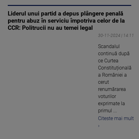
Liderul unui partid a depus plângere penală
pentru abuz în serviciu împotriva celor de la
CCR: Politrucii nu au temei legal
30-11-2024 | 14:11
Scandalul
continuă după
ce Curtea
Constituțională
a României a
cerut
renumărarea
voturilor
exprimate la
primul ...
Citeste mai mult
›