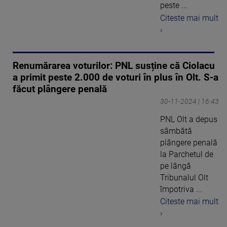
peste ...
Citeste mai mult
›
Renumărarea voturilor: PNL susține că Ciolacu
a primit peste 2.000 de voturi în plus în Olt. S-a
făcut plângere penală
30-11-2024 | 16:43
PNL Olt a depus
sâmbătă
plângere penală
la Parchetul de
pe lângă
Tribunalul Olt
împotriva ...
Citeste mai mult
›