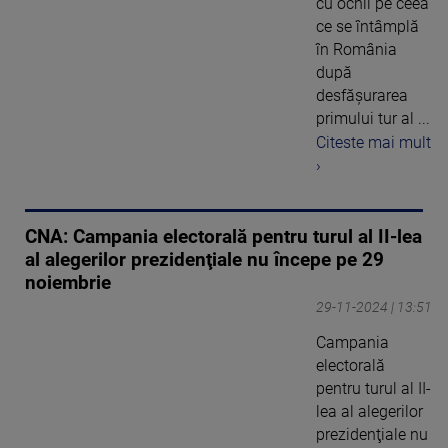
cu ochii pe ceea
ce se întâmplă
în România
după
desfășurarea
primului tur al ...
Citeste mai mult
›
CNA: Campania electorală pentru turul al II-lea
al alegerilor prezidenţiale nu începe pe 29
noiembrie
29-11-2024 | 13:51
Campania
electorală
pentru turul al II-
lea al alegerilor
prezidenţiale nu