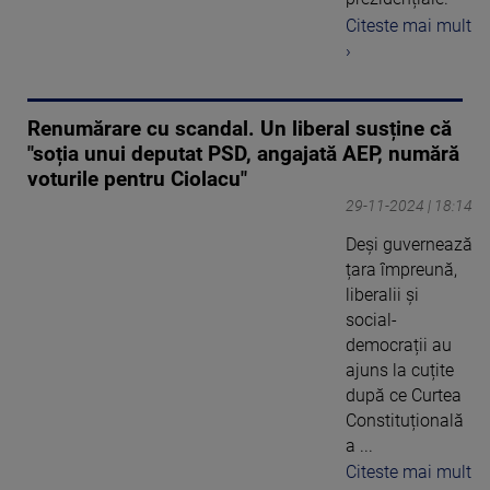
Citeste mai mult
›
Renumărare cu scandal. Un liberal susține că
"soția unui deputat PSD, angajată AEP, numără
voturile pentru Ciolacu"
29-11-2024 | 18:14
Deși guvernează
țara împreună,
liberalii și
social-
democrații au
ajuns la cuțite
după ce Curtea
Constituțională
a ...
Citeste mai mult