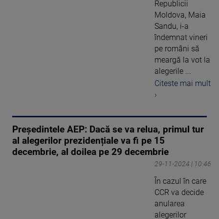
Republicii
Moldova, Maia
Sandu, i-a
îndemnat vineri
pe români să
meargă la vot la
alegerile ...
Citeste mai mult
›
Președintele AEP: Dacă se va relua, primul tur
al alegerilor prezidențiale va fi pe 15
decembrie, al doilea pe 29 decembrie
29-11-2024 | 10:46
În cazul în care
CCR va decide
anularea
alegerilor