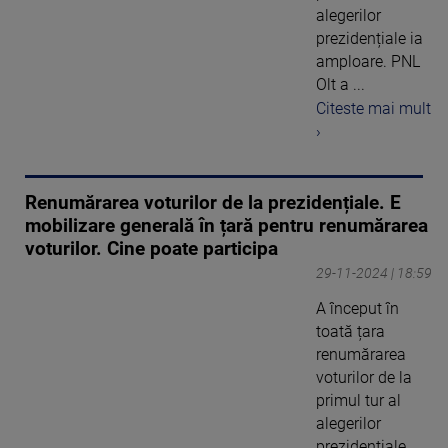
alegerilor
prezidențiale ia
amploare. PNL
Olt a ...
Citeste mai mult
›
Renumărarea voturilor de la prezidențiale. E
mobilizare generală în țară pentru renumărarea
voturilor. Cine poate participa
29-11-2024 | 18:59
A început în
toată țara
renumărarea
voturilor de la
primul tur al
alegerilor
prezidențiale.