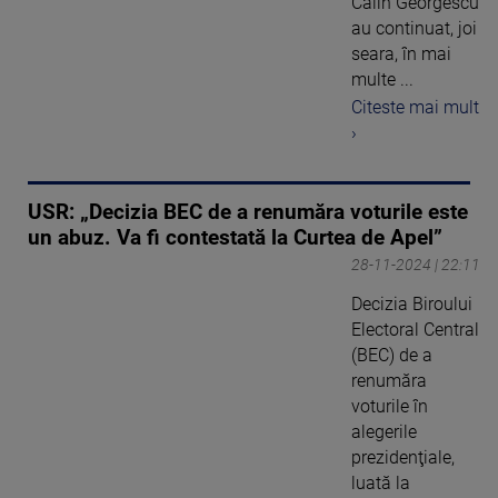
Călin Georgescu
au continuat, joi
seara, în mai
multe ...
Citeste mai mult
›
USR: „Decizia BEC de a renumăra voturile este
un abuz. Va fi contestată la Curtea de Apel”
28-11-2024 | 22:11
Decizia Biroului
Electoral Central
(BEC) de a
renumăra
voturile în
alegerile
prezidenţiale,
luată la