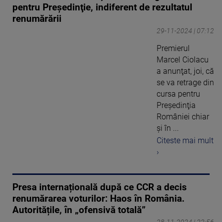
pentru Preşedinţie, indiferent de rezultatul
renumărării
29-11-2024 | 07:12
Premierul
Marcel Ciolacu
a anunţat, joi, că
se va retrage din
cursa pentru
Preşedinţia
României chiar
şi în ...
Citeste mai mult
›
Presa internațională după ce CCR a decis
renumărarea voturilor: Haos în România.
Autoritățile, în „ofensivă totală”
28-11-2024 | 22:56