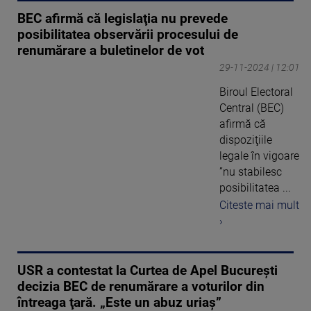
BEC afirmă că legislaţia nu prevede
posibilitatea observării procesului de
renumărare a buletinelor de vot
29-11-2024 | 12:01
Biroul Electoral
Central (BEC)
afirmă că
dispoziţiile
legale în vigoare
”nu stabilesc
posibilitatea ...
Citeste mai mult
›
USR a contestat la Curtea de Apel Bucureşti
decizia BEC de renumărare a voturilor din
întreaga ţară. „Este un abuz uriaş”