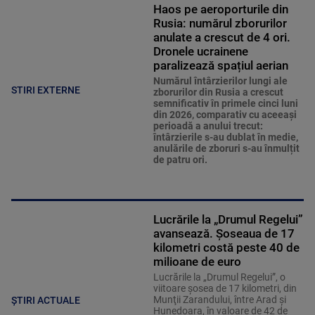
Haos pe aeroporturile din
Rusia: numărul zborurilor
anulate a crescut de 4 ori.
Dronele ucrainene
paralizează spațiul aerian
Numărul întârzierilor lungi ale
STIRI EXTERNE
zborurilor din Rusia a crescut
semnificativ în primele cinci luni
din 2026, comparativ cu aceeași
perioadă a anului trecut:
întârzierile s-au dublat în medie,
anulările de zboruri s-au înmulțit
de patru ori.
Lucrările la „Drumul Regelui”
avansează. Șoseaua de 17
kilometri costă peste 40 de
milioane de euro
Lucrările la „Drumul Regelui”, o
viitoare şosea de 17 kilometri, din
Munţii Zarandului, între Arad şi
ȘTIRI ACTUALE
Hunedoara, în valoare de 42 de