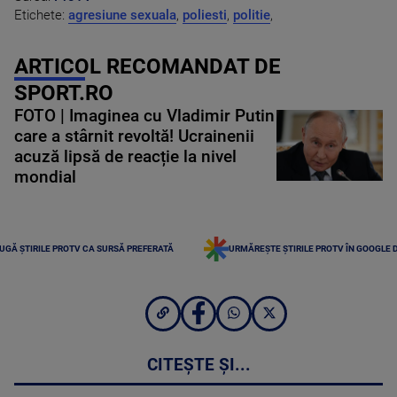
Etichete:
agresiune sexuala
,
poliesti
,
politie
,
ARTICOL RECOMANDAT DE
SPORT.RO
FOTO | Imaginea cu Vladimir Putin
care a stârnit revoltă! Ucrainenii
acuză lipsă de reacție la nivel
mondial
UGĂ ȘTIRILE PROTV CA SURSĂ PREFERATĂ
URMĂREȘTE ȘTIRILE PROTV ÎN GOOGLE 
CITEȘTE ȘI...