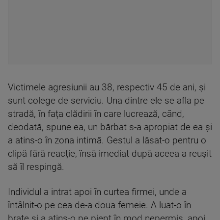
Victimele agresiunii au 38, respectiv 45 de ani, și
sunt colege de serviciu. Una dintre ele se afla pe
stradă, în fața clădirii în care lucrează, când,
deodată, spune ea, un bărbat s-a apropiat de ea și
a atins-o în zona intimă. Gestul a lăsat-o pentru o
clipă fără reacție, însă imediat după aceea a reușit
să îl respingă.
Individul a intrat apoi în curtea firmei, unde a
întâlnit-o pe cea de-a doua femeie. A luat-o în
brațe și a atins-o pe piept în mod nepermis, apoi