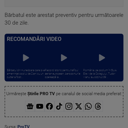
Bărbatul este arestat preventiv pentru următoarele
30 de zile.
RECOMANDĂRI VIDEO
Bărbatul din Hunedoara care și-a
Record istoric pentru traficul
România, pe podium în SUA.
amenințat copilul de 2 ani cu un
aerian european. Aeroporturile
Elevi de la Colegiului „Tudor
cutter a fost ...
operează la ...
Vianu” au obținut 39 ...
Urmărește
Știrile PRO TV
pe canalul de social media preferat:
Sursa:
ProTV