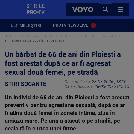
StirilePROTV
CAUTA
VOYO
TOATE 
PROTV NEWS LIVE
ULTIMELE ȘTIRI
Stirileprotv
Stiri Socante
Un bărbat de 66 de ani din Ploiești a fost arestat după ce
ar fi agresat sexual două femei, pe stradă
Un bărbat de 66 de ani din Ploiești a
fost arestat după ce ar fi agresat
sexual două femei, pe stradă
Data publicării:
28-05-2026 | 13:16
STIRI SOCANTE
Data actualizării:
28-05-2026 | 13:16
Un individ de 66 de ani din Ploiești a fost arestat
preventiv pentru agresiune sexuală, după ce ar
fi atins două femei în zonele intime, ziua în
amiaza mare. Pe una a atacat-o pe stradă, pe
cealaltă în curtea unei firme.