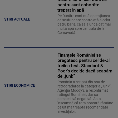
pentru sunt coborâte
treptat în apă
Pe Dunăre continuă operațiunea
ȘTIRI ACTUALE
de scufundare controlată a celor
patru barje, ca să ajungă cât mai
multă apă spre centrala de la
Cernavodă.
Finanțele României se
pregătesc pentru cel de-al
treilea test. Standard &
Poor’s decide dacă scapăm
de „junk”
România a scapat din nou de
STIRI ECONOMICE
retrogradarea la categoria „junk”.
Agenția Moody's, a reconfirmat
ratingul României, dar cu
perspectivă negativă. Asta
înseamnă că țara noastră rămâne
pe ultima treaptă recomandată
investițiilor.