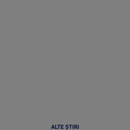
Stirile PRO
TV # 19.00 -
8 August
2026
MAI
MULTE
DETALII
30:33
ALTE ȘTIRI