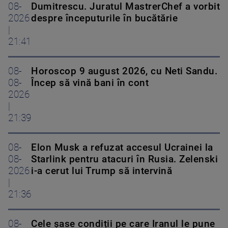
08-
Dumitrescu. Juratul MastrerChef a vorbit
2026
despre începuturile în bucătărie
|
21:41
08-
Horoscop 9 august 2026, cu Neti Sandu.
08-
Încep să vină bani în cont
2026
|
21:39
08-
Elon Musk a refuzat accesul Ucrainei la
08-
Starlink pentru atacuri în Rusia. Zelenski
2026
i-a cerut lui Trump să intervină
|
21:36
08-
Cele șase condiții pe care Iranul le pune