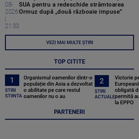
08-
SUA pentru a redeschide strâmtoarea
2026
Ormuz după „două războaie impuse”
|
21:33
VEZI MAI MULTE ȘTIRI
TOP CITITE
Organismul oamenilor dintr-o
Victorie p
1
2
populație din Asia a dezvoltat
Europeană
o abilitate pe care restul
obligată d
STIRI
ȘTIRI
oamenilor nu o au
permită au
STIINTA
ACTUALE
la EPPO
PARTENERI