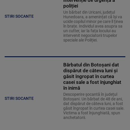
Intervenție de urgență a
poliției
Un bărbat din Uricani, județul
STIRI SOCANTE
Hunedoara, a amenințat că își va
ucide copilul minor pe care îl ținea
în brațe. Individul avea asupra sa
un cutter, iar la fața locului au
intervenit negociatorii trupelor
speciale ale Poliției.
Bărbatul din Botoșani dat
dispărut de câteva luni și
găsit îngropat în curtea
casei sale a fost înjunghiat
în inimă
Descoperire șocantă în județul
STIRI SOCANTE
Botoșani. Un bărbat de 48 de ani,
dat dispărut de câteva luni, a fost
găsit îngropat în curtea casei sale.
Victima a fost înjunghiată, spun
anchetatorii.