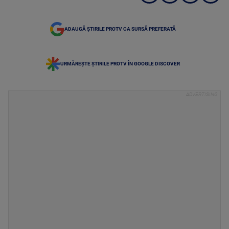
ADAUGĂ ȘTIRILE PROTV CA SURSĂ PREFERATĂ
URMĂREȘTE ȘTIRILE PROTV ÎN GOOGLE DISCOVER