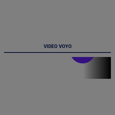
VIDEO VOYO
Stirile PRO TV
Stirile PRO
TV # 19.00 -