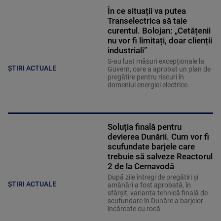
În ce situații va putea
Transelectrica să taie
curentul. Bolojan: „Cetățenii
nu vor fi limitați, doar clienții
industriali”
S-au luat măsuri excepționale la
ȘTIRI ACTUALE
Guvern, care a aprobat un plan de
pregătire pentru riscuri în
domeniul energiei electrice.
Soluția finală pentru
devierea Dunării. Cum vor fi
scufundate barjele care
trebuie să salveze Reactorul
2 de la Cernavodă
După zile întregi de pregătiri și
ȘTIRI ACTUALE
amânări a fost aprobată, în
sfârșit, varianta tehnică finală de
scufundare în Dunăre a barjelor
încărcate cu rocă.