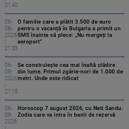
21:40
06-
O familie care a plătit 3.500 de euro
08-
pentru o vacanță în Bulgaria a primit un
2026
SMS înainte să plece: „Nu mergeți la
|
aeroport”
21:33
06-
Se construiește cea mai înaltă clădire
08-
din lume. Primul zgârie-nori de 1.000 de
2026
metri. Unde este ridicat
|
21:15
06-
Horoscop 7 august 2026, cu Neti Sandu.
08-
Zodia care va intra în banii de rezervă
2026
|