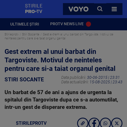
StirilePROTV
CAUTA
VOYO
TOATE 
PROTV NEWS LIVE
ULTIMELE ȘTIRI
Stirileprotv
Stiri Socante
Gest extrem al unui barbat din Targoviste. Motivul de
neinteles pentru care si-a taiat organul genital
Gest extrem al unui barbat din
Targoviste. Motivul de neinteles
pentru care si-a taiat organul genital
Data publicării:
30-06-2015 | 23:31
STIRI SOCANTE
Data actualizării:
15-08-2025 | 23:43
Un barbat de 57 de ani a ajuns de urgenta la
spitalul din Targoviste dupa ce s-a automutilat,
intr-un gest de disperare extrema.
STIRILEPROTV