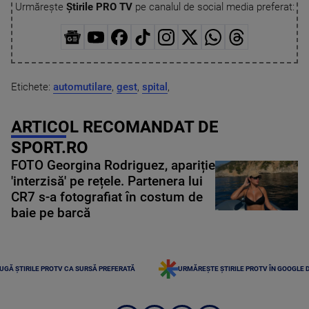
Urmărește
Știrile PRO TV
pe canalul de social media preferat:
Etichete:
automutilare
,
gest
,
spital
,
ARTICOL RECOMANDAT DE
SPORT.RO
FOTO Georgina Rodriguez, apariție
'interzisă' pe rețele. Partenera lui
CR7 s-a fotografiat în costum de
baie pe barcă
UGĂ ȘTIRILE PROTV CA SURSĂ PREFERATĂ
URMĂREȘTE ȘTIRILE PROTV ÎN GOOGLE 