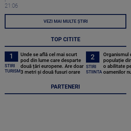
21:06
VEZI MAI MULTE ȘTIRI
TOP CITITE
Unde se află cel mai scurt
Organismul 
1
2
pod din lume care desparte
populație di
STIRI
două țări europene. Are doar
o abilitate p
STIRI
TURISM
3 metri și două fusuri orare
oamenilor nu
STIINTA
PARTENERI