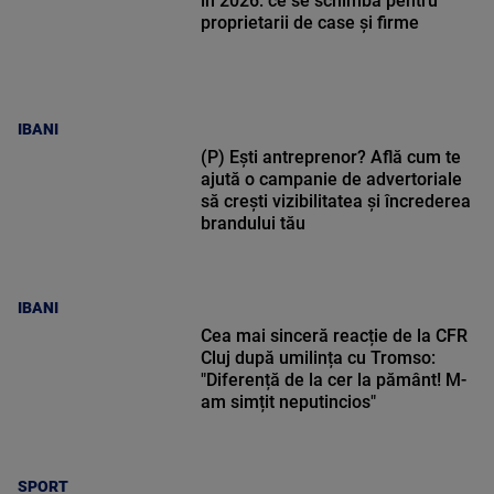
în 2026: ce se schimbă pentru
proprietarii de case și firme
IBANI
(P) Ești antreprenor? Află cum te
ajută o campanie de advertoriale
să crești vizibilitatea și încrederea
brandului tău
IBANI
Cea mai sinceră reacție de la CFR
Cluj după umilința cu Tromso:
"Diferență de la cer la pământ! M-
am simțit neputincios"
SPORT