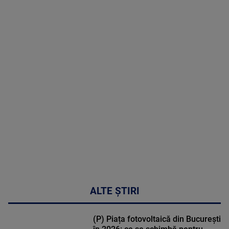
06 August
2026
MAI
MULTE
DETALII
47:43
ALTE ȘTIRI
(P) Piața fotovoltaică din București