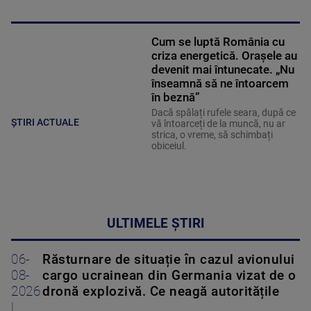
Cum se luptă România cu
criza energetică. Orașele au
devenit mai întunecate. „Nu
înseamnă să ne întoarcem
în beznă”
Dacă spălați rufele seara, după ce
ȘTIRI ACTUALE
vă întoarceți de la muncă, nu ar
strica, o vreme, să schimbați
obiceiul.
ULTIMELE ȘTIRI
06-
Răsturnare de situație în cazul avionului
08-
cargo ucrainean din Germania vizat de o
2026
dronă explozivă. Ce neagă autoritățile
|