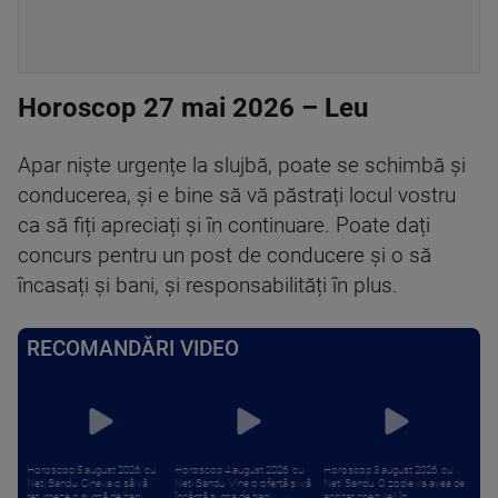
Horoscop 27 mai 2026 – Leu
Apar niște urgențe la slujbă, poate se schimbă și
conducerea, și e bine să vă păstrați locul vostru
ca să fiți apreciați și în continuare. Poate dați
concurs pentru un post de conducere și o să
încasați și bani, și responsabilități în plus.
RECOMANDĂRI VIDEO
Horoscop 5 august 2026, cu
Horoscop 4 august 2026, cu
Horoscop 3 august 2026, cu
Neti Sandu. Cineva o să vă
Neti Sandu. Vine o ofertă și vă
Neti Sandu. O zodie va avea de
returneze o sumă de bani
încântă suma de bani
achitat cheltuieli în ...