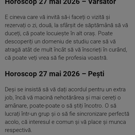
Horoscop 27 mai 2026 – Vărsător
E cineva care vă invită să-i faceți o vizită și
rezervați o zi, două, la sfârșit de săptămână să vă
duceți, că poate locuiește în alt oraș. Poate
descoperiți un domeniu de studiu care să vă
atragă atât de mult încât să vă înscrieți în curând,
că poate veți vrea să fie profesia voastră.
Horoscop 27 mai 2026 – Pești
Deși se insistă să vă dați acordul pentru un extra
job, încă vă macină nehotărârea și mai cereți o
amânare, poate-poate o să știți încotro. O să
lucrați într-un grup și o să fie sincronizare perfectă
acolo, că interesul e comun și vă place și munca
respectivă.