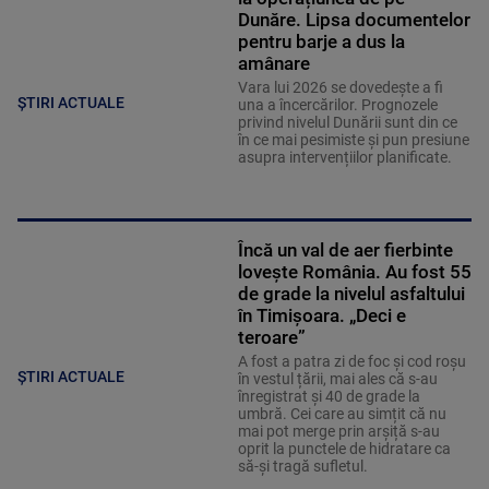
Dunăre. Lipsa documentelor
pentru barje a dus la
amânare
Vara lui 2026 se dovedește a fi
ȘTIRI ACTUALE
una a încercărilor. Prognozele
privind nivelul Dunării sunt din ce
în ce mai pesimiste și pun presiune
asupra intervențiilor planificate.
Încă un val de aer fierbinte
lovește România. Au fost 55
de grade la nivelul asfaltului
în Timișoara. „Deci e
teroare”
A fost a patra zi de foc și cod roșu
ȘTIRI ACTUALE
în vestul țării, mai ales că s-au
înregistrat și 40 de grade la
umbră. Cei care au simțit că nu
mai pot merge prin arșiță s-au
oprit la punctele de hidratare ca
să-și tragă sufletul.