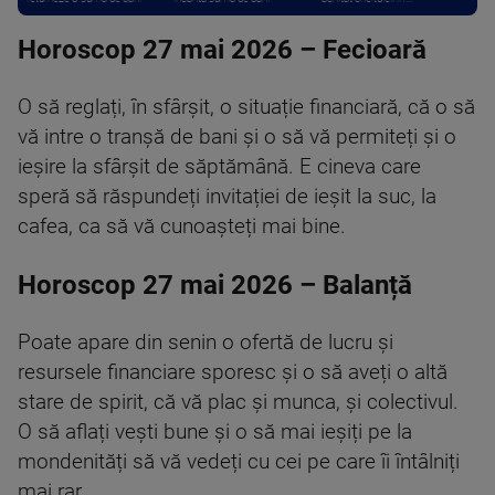
Horoscop 27 mai 2026 – Fecioară
O să reglați, în sfârșit, o situație financiară, că o să
vă intre o tranșă de bani și o să vă permiteți și o
ieșire la sfârșit de săptămână. E cineva care
speră să răspundeți invitației de ieșit la suc, la
cafea, ca să vă cunoașteți mai bine.
Horoscop 27 mai 2026 – Balanță
Poate apare din senin o ofertă de lucru și
resursele financiare sporesc și o să aveți o altă
stare de spirit, că vă plac și munca, și colectivul.
O să aflați vești bune și o să mai ieșiți pe la
mondenități să vă vedeți cu cei pe care îi întâlniți
mai rar.