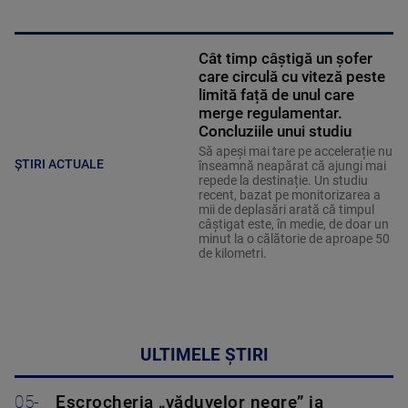
Cât timp câștigă un șofer
care circulă cu viteză peste
limită față de unul care
merge regulamentar.
Concluziile unui studiu
Să apeși mai tare pe accelerație nu
ȘTIRI ACTUALE
înseamnă neapărat că ajungi mai
repede la destinație. Un studiu
recent, bazat pe monitorizarea a
mii de deplasări arată că timpul
câștigat este, în medie, de doar un
minut la o călătorie de aproape 50
de kilometri.
ULTIMELE ȘTIRI
05-
Escrocheria „văduvelor negre” ia