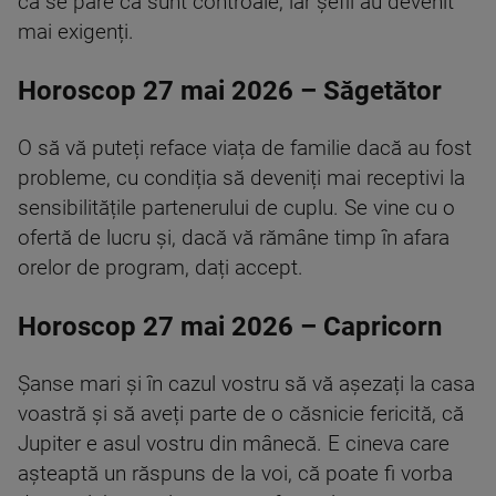
că se pare că sunt controale, iar șefii au devenit
mai exigenți.
Horoscop 27 mai 2026 – Săgetător
O să vă puteți reface viața de familie dacă au fost
probleme, cu condiția să deveniți mai receptivi la
sensibilitățile partenerului de cuplu. Se vine cu o
ofertă de lucru și, dacă vă rămâne timp în afara
orelor de program, dați accept.
Horoscop 27 mai 2026 – Capricorn
Șanse mari și în cazul vostru să vă așezați la casa
voastră și să aveți parte de o căsnicie fericită, că
Jupiter e asul vostru din mânecă. E cineva care
așteaptă un răspuns de la voi, că poate fi vorba