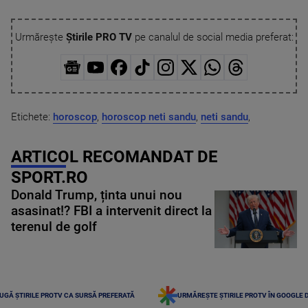
Urmărește
Știrile PRO TV
pe canalul de social media preferat:
Etichete:
horoscop
,
horoscop neti sandu
,
neti sandu
,
ARTICOL RECOMANDAT DE
SPORT.RO
Donald Trump, ținta unui nou
asasinat!? FBI a intervenit direct la
terenul de golf
UGĂ ȘTIRILE PROTV CA SURSĂ PREFERATĂ
URMĂREȘTE ȘTIRILE PROTV ÎN GOOGLE 