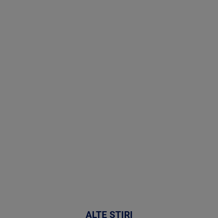
Stirile PRO
TV # 19.00 -
05 August
2026
MAI
MULTE
DETALII
50:27
ALTE ȘTIRI