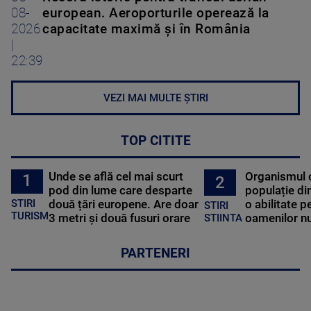
08-
european. Aeroporturile operează la
2026
capacitate maximă și în România
|
22:39
VEZI MAI MULTE ȘTIRI
TOP CITITE
Unde se află cel mai scurt
Organismul 
1
2
pod din lume care desparte
populație di
STIRI
două țări europene. Are doar
o abilitate p
STIRI
TURISM
3 metri și două fusuri orare
oamenilor nu
STIINTA
PARTENERI