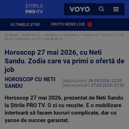
StirilePROTV
CAUTA
VOYO
TOATE 
PROTV NEWS LIVE
ULTIMELE ȘTIRI
Stirileprotv
SHOW-BUZZ
Horoscop cu Neti Sandu
Horoscop 27 mai 2026, cu Neti
Sandu. Zodia care va primi o ofertă de job
Horoscop 27 mai 2026, cu Neti
Sandu. Zodia care va primi o ofertă de
job
HOROSCOP CU NETI
Data publicării:
26-05-2026 | 22:20
SANDU
Data actualizării:
27-05-2026 | 07:30
Horoscop 27 mai 2026, prezentat de Neti Sandu
la Știrile PRO TV. O zi cu reușite. E o mobilizare
interioară să facem lucruri complicate, dar cu
șanse de succes garantat.