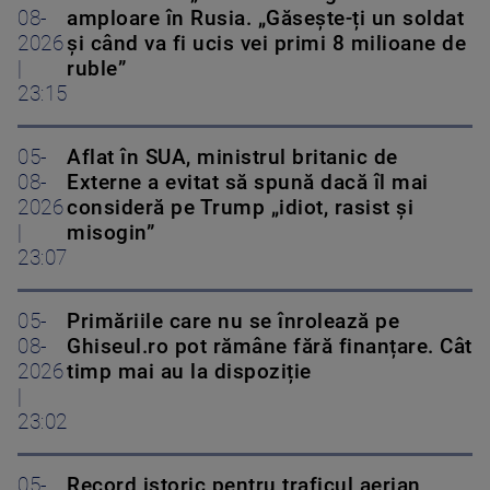
08-
amploare în Rusia. „Găsește-ți un soldat
2026
și când va fi ucis vei primi 8 milioane de
|
ruble”
23:15
05-
Aflat în SUA, ministrul britanic de
08-
Externe a evitat să spună dacă îl mai
2026
consideră pe Trump „idiot, rasist și
|
misogin”
23:07
05-
Primăriile care nu se înrolează pe
08-
Ghiseul.ro pot rămâne fără finanțare. Cât
2026
timp mai au la dispoziție
|
23:02
05-
Record istoric pentru traficul aerian