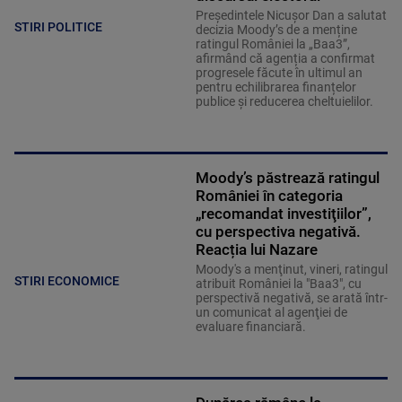
Președintele Nicușor Dan a salutat
STIRI POLITICE
decizia Moody’s de a menține
ratingul României la „Baa3”,
afirmând că agenția a confirmat
progresele făcute în ultimul an
pentru echilibrarea finanțelor
publice și reducerea cheltuielilor.
Moody’s păstrează ratingul
României în categoria
„recomandat investiţiilor”,
cu perspectiva negativă.
Reacția lui Nazare
Moody's a menţinut, vineri, ratingul
STIRI ECONOMICE
atribuit României la "Baa3", cu
perspectivă negativă, se arată într-
un comunicat al agenţiei de
evaluare financiară.