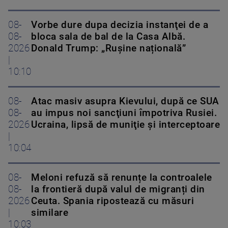
08-
Vorbe dure dupa decizia instanţei de a
08-
bloca sala de bal de la Casa Albă.
2026
Donald Trump: „Rușine națională”
|
10:10
08-
Atac masiv asupra Kievului, după ce SUA
08-
au impus noi sancţiuni împotriva Rusiei.
2026
Ucraina, lipsă de muniţie şi interceptoare
|
10:04
08-
Meloni refuză să renunțe la controalele
08-
la frontieră după valul de migranți din
2026
Ceuta. Spania ripostează cu măsuri
|
similare
10:03