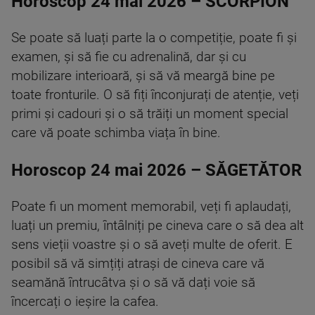
Horoscop 24 mai 2026 – SCORPION
Se poate să luați parte la o competiție, poate fi și
examen, și să fie cu adrenalină, dar și cu
mobilizare interioară, și să vă meargă bine pe
toate fronturile. O să fiți înconjurați de atenție, veți
primi și cadouri și o să trăiți un moment special
care vă poate schimba viața în bine.
Horoscop 24 mai 2026 – SĂGETĂTOR
Poate fi un moment memorabil, veți fi aplaudați,
luați un premiu, întâlniți pe cineva care o să dea alt
sens vieții voastre și o să aveți multe de oferit. E
posibil să vă simțiți atrași de cineva care vă
seamănă întrucâtva și o să vă dați voie să
încercați o ieșire la cafea.