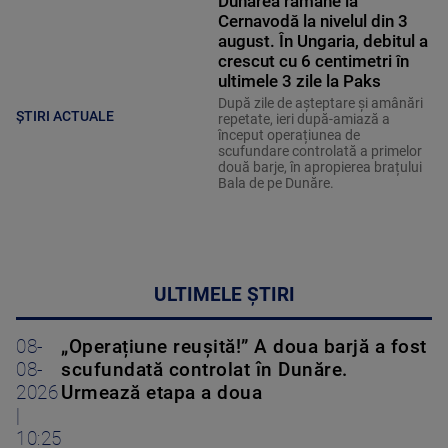
Dunărea rămâne la
Cernavodă la nivelul din 3
august. În Ungaria, debitul a
crescut cu 6 centimetri în
ultimele 3 zile la Paks
După zile de așteptare și amânări
ȘTIRI ACTUALE
repetate, ieri după-amiază a
început operațiunea de
scufundare controlată a primelor
două barje, în apropierea brațului
Bala de pe Dunăre.
ULTIMELE ȘTIRI
08-
„Operațiune reușită!” A doua barjă a fost
08-
scufundată controlat în Dunăre.
2026
Urmează etapa a doua
|
10:25