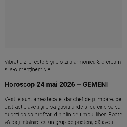
Vibrația zilei este 6 și e o zi a armoniei. S-o creăm
și s-o menținem vie.
Horoscop 24 mai 2026 – GEMENI
Veștile sunt amestecate, dar chef de plimbare, de
distracție aveți și o să găsiți unde și cu cine să vă
duceți ca să profitați din plin de timpul liber. Poate
vă dați întâlnire cu un grup de prieteni, că aveți