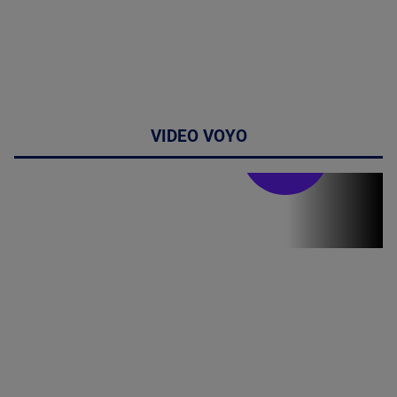
VIDEO VOYO
Stirile PRO TV
Stirile PRO
TV # 19.00 -
07 August