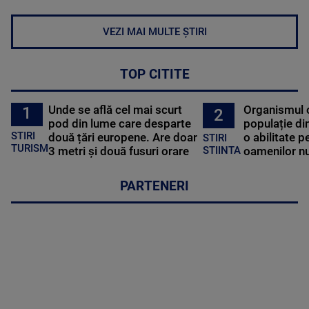
VEZI MAI MULTE ȘTIRI
TOP CITITE
Unde se află cel mai scurt
Organismul 
1
2
pod din lume care desparte
populație di
STIRI
două țări europene. Are doar
o abilitate p
STIRI
TURISM
3 metri și două fusuri orare
oamenilor nu
STIINTA
PARTENERI