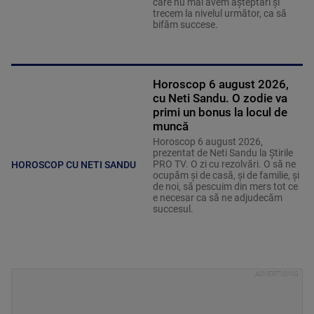
care nu mai avem așteptări și
trecem la nivelul următor, ca să
bifăm succese.
Horoscop 6 august 2026,
cu Neti Sandu. O zodie va
primi un bonus la locul de
muncă
Horoscop 6 august 2026,
prezentat de Neti Sandu la Știrile
PRO TV. O zi cu rezolvări. O să ne
HOROSCOP CU NETI SANDU
ocupăm și de casă, și de familie, și
de noi, să pescuim din mers tot ce
e necesar ca să ne adjudecăm
succesul.