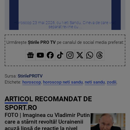
Horoscop 23 mai 2026, cu Neti Sandu. Cineva de care v-ați
H
separat revine cu ...
Urmărește
Știrile PRO TV
pe canalul de social media preferat:
Sursa:
StirilePROTV
Etichete:
horoscop
,
horoscop neti sandu
,
neti sandu
,
zodii
,
ARTICOL RECOMANDAT DE
SPORT.RO
FOTO | Imaginea cu Vladimir Putin
care a stârnit revoltă! Ucrainenii
acuză lipsă de reacție la nivel