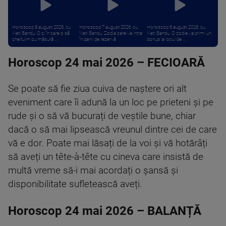
Horoscop 8 august 2026, cu
Horoscop 7 august 2026, cu
Horoscop 6 august 2026, cu
Neti Sandu. O zi în care o să
Neti Sandu. Zodia care va intra
Neti Sandu. O zodie va primi un
cheltuim cu măsură ...
în banii de rezervă
bonus la locul de ...
Horoscop 24 mai 2026 – FECIOARĂ
Se poate să fie ziua cuiva de naștere ori alt
eveniment care îi adună la un loc pe prieteni și pe
rude și o să vă bucurați de veștile bune, chiar
dacă o să mai lipsească vreunul dintre cei de care
vă e dor. Poate mai lăsați de la voi și vă hotărâți
să aveți un tête-à-tête cu cineva care insistă de
multă vreme să-i mai acordați o șansă și
disponibilitate sufletească aveți.
Horoscop 24 mai 2026 – BALANȚĂ