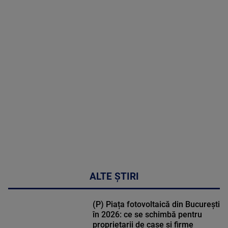
2026
MAI
MULTE
DETALII
48:24
ALTE ȘTIRI
(P) Piața fotovoltaică din București
în 2026: ce se schimbă pentru
proprietarii de case și firme