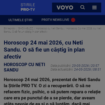
StirilePROTV
CAUTA
VOYO
TOATE 
PROTV NEWS LIVE
ULTIMELE ȘTIRI
Stirileprotv
SHOW-BUZZ
Horoscop cu Neti Sandu
Horoscop 24 mai 2026, cu Neti
Sandu. O să fie un câștig în plan afectiv
Horoscop 24 mai 2026, cu Neti
Sandu. O să fie un câștig în plan
afectiv
HOROSCOP CU NETI
Data publicării:
23-05-2026 | 20:57
SANDU
Data actualizării:
24-05-2026 | 08:51
Horoscop 24 mai 2026, prezentat de Neti Sandu
la Știrile PRO TV. O zi a recuperării. O să ne
refacem fizic, psihic, o să putem repara o relație
care era pe punctul de a se pierde, dar aveam
atâta nevoie de ea și o să luptăm, dacă mai