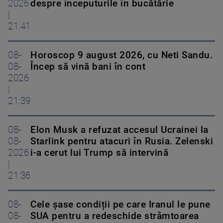
2026
despre începuturile în bucătărie
|
21:41
08-
Horoscop 9 august 2026, cu Neti Sandu.
08-
Încep să vină bani în cont
2026
|
21:39
08-
Elon Musk a refuzat accesul Ucrainei la
08-
Starlink pentru atacuri în Rusia. Zelenski
2026
i-a cerut lui Trump să intervină
|
21:36
08-
Cele șase condiții pe care Iranul le pune
08-
SUA pentru a redeschide strâmtoarea