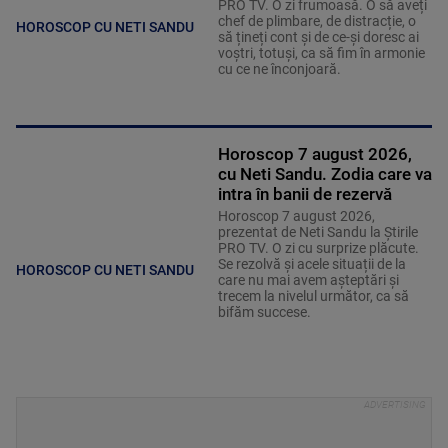
PRO TV. O zi frumoasă. O să aveți
chef de plimbare, de distracție, o
HOROSCOP CU NETI SANDU
să țineți cont și de ce-și doresc ai
voștri, totuși, ca să fim în armonie
cu ce ne înconjoară.
Horoscop 7 august 2026,
cu Neti Sandu. Zodia care va
intra în banii de rezervă
Horoscop 7 august 2026,
prezentat de Neti Sandu la Știrile
PRO TV. O zi cu surprize plăcute.
Se rezolvă și acele situații de la
HOROSCOP CU NETI SANDU
care nu mai avem așteptări și
trecem la nivelul următor, ca să
bifăm succese.