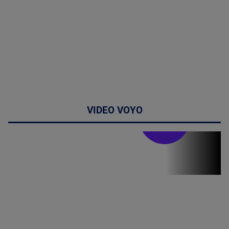
VIDEO VOYO
Stirile PRO TV
Stirile PRO