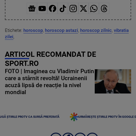
Etichete:
horoscop
,
horoscop astazi
,
horoscop zilnic
,
vibratia
zilei
,
ARTICOL RECOMANDAT DE
SPORT.RO
FOTO | Imaginea cu Vladimir Putin
care a stârnit revoltă! Ucrainenii
acuză lipsă de reacție la nivel
mondial
UGĂ ȘTIRILE PROTV CA SURSĂ PREFERATĂ
URMĂREȘTE ȘTIRILE PROTV ÎN GOOGLE 