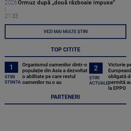
2026
Ormuz după „două războaie impuse”
|
21:33
VEZI MAI MULTE ȘTIRI
TOP CITITE
Organismul oamenilor dintr-o
Victorie p
1
2
populație din Asia a dezvoltat
Europeană
o abilitate pe care restul
obligată d
STIRI
ȘTIRI
oamenilor nu o au
permită au
STIINTA
ACTUALE
la EPPO
PARTENERI