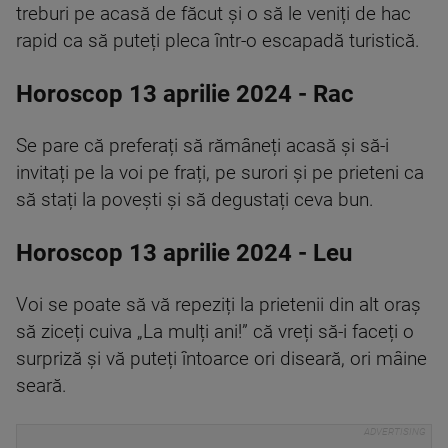
treburi pe acasă de făcut și o să le veniți de hac
rapid ca să puteți pleca într-o escapadă turistică.
Horoscop 13 aprilie 2024 - Rac
Se pare că preferați să rămâneți acasă și să-i
invitați pe la voi pe frați, pe surori și pe prieteni ca
să stați la povești și să degustați ceva bun.
Horoscop 13 aprilie 2024 - Leu
Voi se poate să vă repeziți la prietenii din alt oraș
să ziceți cuiva „La mulți ani!” că vreți să-i faceți o
surpriză și vă puteți întoarce ori diseară, ori mâine
seară.