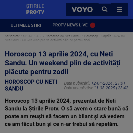
StirilePROTV
CAUTA
VOYO
TOATE 
PROTV NEWS LIVE
ULTIMELE ȘTIRI
Stirileprotv
SHOW-BUZZ
Horoscop cu Neti Sandu
Horoscop 13 aprilie 2024, cu
Neti Sandu. Un weekend plin de activități plăcute pentru zodii
Horoscop 13 aprilie 2024, cu Neti
Sandu. Un weekend plin de activități
plăcute pentru zodii
HOROSCOP CU NETI
Data publicării:
12-04-2024 | 21:01
SANDU
Data actualizării:
11-08-2025 | 23:42
Horoscop 13 aprilie 2024, prezentat de Neti
Sandu la Știrile Protv. O să avem o stare bună că
poate am reușit să facem un bilanț și să vedem
ce am făcut bun și ce n-ar trebui să repetăm.