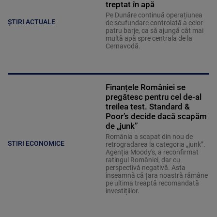
treptat în apă
Pe Dunăre continuă operațiunea
ȘTIRI ACTUALE
de scufundare controlată a celor
patru barje, ca să ajungă cât mai
multă apă spre centrala de la
Cernavodă.
Finanțele României se
pregătesc pentru cel de-al
treilea test. Standard &
Poor’s decide dacă scapăm
de „junk”
România a scapat din nou de
STIRI ECONOMICE
retrogradarea la categoria „junk”.
Agenția Moody's, a reconfirmat
ratingul României, dar cu
perspectivă negativă. Asta
înseamnă că țara noastră rămâne
pe ultima treaptă recomandată
investițiilor.