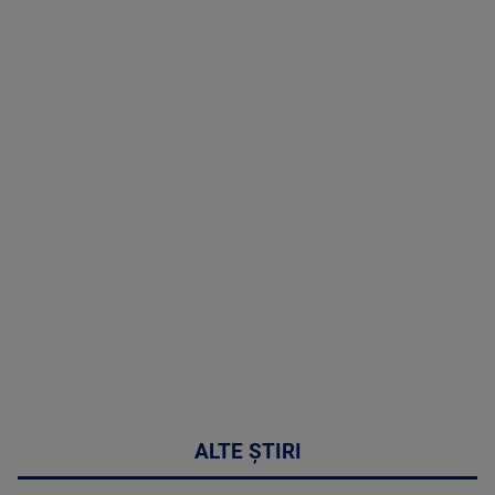
TV # 19.00 -
8 August
2026
MAI
MULTE
DETALII
30:33
ALTE ȘTIRI