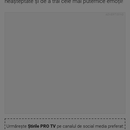
neașteptate și de a trăi cele mai puternice emoții!
Urmărește
Știrile PRO TV
pe canalul de social media preferat: