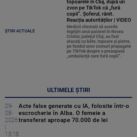
topoarele în Cluj, după un
zvon pe TikTok că „fură
copii”. Șoferul, rănit.
Reacția autorităților | VIDEO
Medicii chemaţi să acorde
ȘTIRI ACTUALE
îngrijiri unui pacient în Recea
Cristur, judeţul Cluj, au fost
atacaţi cu bâte, topoare şi pietre,
pe fondul unor zvonuri propagate
pe TikTok despre o presupusă
„ambulanţă care fură copii”.
ULTIMELE ȘTIRI
09-
Acte false generate cu IA, folosite într-o
08-
escrocherie în Alba. O femeie a
2026
transferat aproape 70.000 de lei
|
15:18