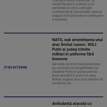
Transporturilor, a anunţat că
nivelul Dunării a crescut cu 8
centimetri în zona centralei
nucleare de la Cernavodă, ceea ce
asigură funcţionarea în continuare
a acesteia.
NATO, sub amenințarea unui
atac limitat rusesc. WSJ:
Putin ar putea trimite
militari în uniforme fără
însemne
Serviciile de informații americane
STIRI EXTERNE
au avertizat că președintele rus
Vladimir Putin ar putea pune la
încercare NATO printr-un atac
limitat asupra unui stat membru în
următorii ani.
Ambulanță atacată cu