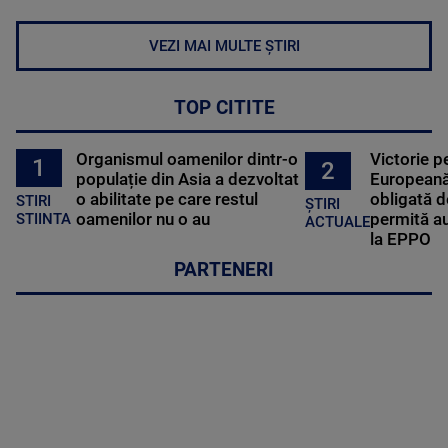
VEZI MAI MULTE ȘTIRI
TOP CITITE
Organismul oamenilor dintr-o
Victorie p
1
2
populație din Asia a dezvoltat
Europeană
o abilitate pe care restul
obligată d
STIRI
ȘTIRI
oamenilor nu o au
permită au
STIINTA
ACTUALE
la EPPO
PARTENERI