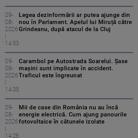
09-
Legea dezinformării ar putea ajunge din
08-
nou în Parlament. Apelul lui Miruță către
2026
Grindeanu, după atacul de la Cluj
|
14:53
09-
Carambol pe Autostrada Soarelui. Șase
08-
mașini sunt implicate în accident.
2026
Traficul este îngreunat
|
14:35
09-
Mii de case din România nu au încă
08-
energie electrică. Cum ajung panourile
2026
fotovoltaice în cătunele izolate
|
14:26