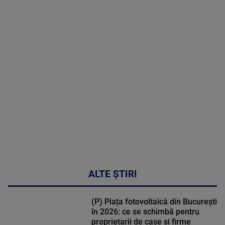
2026
MAI
MULTE
DETALII
02:33:45
ALTE ȘTIRI
(P) Piața fotovoltaică din București
în 2026: ce se schimbă pentru
proprietarii de case și firme