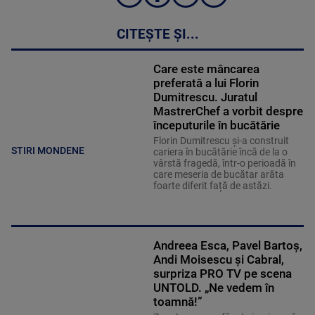
CITEȘTE ȘI...
Care este mâncarea
preferată a lui Florin
Dumitrescu. Juratul
MastrerChef a vorbit despre
începuturile în bucătărie
Florin Dumitrescu și-a construit
STIRI MONDENE
cariera în bucătărie încă de la o
vârstă fragedă, într-o perioadă în
care meseria de bucătar arăta
foarte diferit față de astăzi.
Andreea Esca, Pavel Bartoș,
Andi Moisescu și Cabral,
surpriza PRO TV pe scena
UNTOLD. „Ne vedem în
toamnă!”