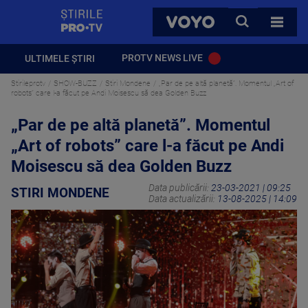
StirilePROTV
CAUTA
VOYO
TOATE 
PROTV NEWS LIVE
ULTIMELE ȘTIRI
Stirileprotv
SHOW-BUZZ
Stiri Mondene
„Par de pe altă planetă”. Momentul „Art of
robots” care l-a făcut pe Andi Moisescu să dea Golden Buzz
„Par de pe altă planetă”. Momentul
„Art of robots” care l-a făcut pe Andi
Moisescu să dea Golden Buzz
Data publicării:
23-03-2021 | 09:25
STIRI MONDENE
Data actualizării:
13-08-2025 | 14:09