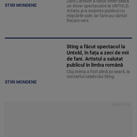
Zara Larsson a făcut vineri seară
STIRI MONDENE
un show spectaculos la UNTOLD.
Artista și-a surprins publicul cu
mișcările sale, iar fanii au cântat
fiecare vers.
Sting a făcut spectacol la
Untold, în fața a zeci de mii
de fani. Artistul a salutat
publicul în limba română
Cluj Arena a fost plină joi seară, la
concertul celebrului Sting.
STIRI MONDENE