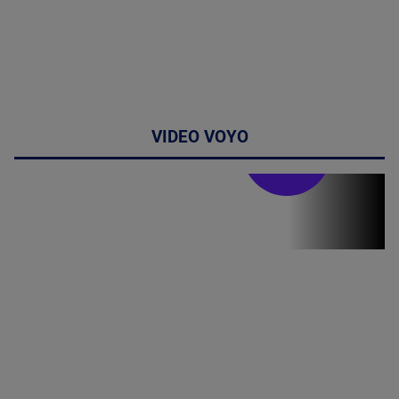
VIDEO VOYO
Stirile PRO TV
Stirile PRO
TV # 07.00 -
09 August