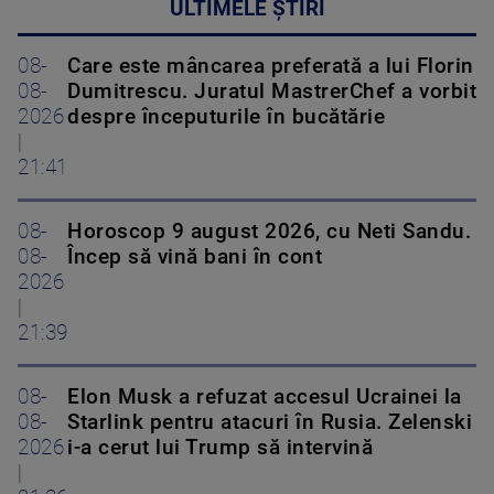
ULTIMELE ȘTIRI
08-
Care este mâncarea preferată a lui Florin
08-
Dumitrescu. Juratul MastrerChef a vorbit
2026
despre începuturile în bucătărie
|
21:41
08-
Horoscop 9 august 2026, cu Neti Sandu.
08-
Încep să vină bani în cont
2026
|
21:39
08-
Elon Musk a refuzat accesul Ucrainei la
08-
Starlink pentru atacuri în Rusia. Zelenski
2026
i-a cerut lui Trump să intervină
|