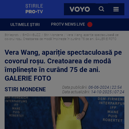
StirilePROTV
CAUTA
VOYO
TOATE 
PROTV NEWS LIVE
ULTIMELE ȘTIRI
Stirileprotv
SHOW-BUZZ
Stiri Mondene
Vera Wang, apariție spectaculoasă pe
covorul roșu. Creatoarea de modă împlinește în curând 75 de ani. GALERIE FOTO
Vera Wang, apariție spectaculoasă pe
covorul roșu. Creatoarea de modă
împlinește în curând 75 de ani.
GALERIE FOTO
Data publicării:
06-06-2024 | 22:54
STIRI MONDENE
Data actualizării:
14-10-2025 | 07:24