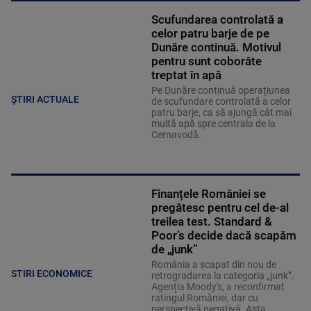
Scufundarea controlată a
celor patru barje de pe
Dunăre continuă. Motivul
pentru sunt coborâte
treptat în apă
Pe Dunăre continuă operațiunea
ȘTIRI ACTUALE
de scufundare controlată a celor
patru barje, ca să ajungă cât mai
multă apă spre centrala de la
Cernavodă.
Finanțele României se
pregătesc pentru cel de-al
treilea test. Standard &
Poor’s decide dacă scapăm
de „junk”
România a scapat din nou de
STIRI ECONOMICE
retrogradarea la categoria „junk”.
Agenția Moody's, a reconfirmat
ratingul României, dar cu
perspectivă negativă. Asta