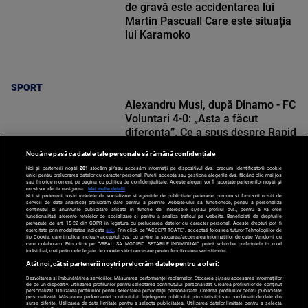
de gravă este accidentarea lui
Martin Pascual! Care este situația
lui Karamoko
SPORT
Alexandru Musi, după Dinamo - FC
Voluntari 4-0: „Asta a făcut
diferența”. Ce a spus despre Rapid
Nouă ne pasă ca datele tale personale să rămână confidențiale
Noi și partenerii noștri
201
stocăm și/sau accesăm informații pe dispozitivul dvs., precum identificatorii cookie
unici pentru prelucrarea datelor cu caracter personal. Puteți accepta sau gestiona alegerile dvs. făcând clic mai jos
sau în orice moment, pe pagina cu politica de confidențialitate. Aceste alegeri vor fi raportate partenerilor noștri și
nu vă vor afecta navigarea.
Mai multe detalii
Noi si partenerii nostri (retelele de socializare si agentiile de publicitate partenere, precum si furnizorii nostri de
SPORT
servicii de date analitice) prelucram date pentru a permite website-ului sa functioneze, pentru a personaliza
continutul si anunturile publicitare afisate in functie de interesele si/sau profilul dvs., pentru a va oferi
functionalitati aferente retelelor de socializare si pentru a analiza traficul pe website. Beneficiati de drepturile
prevazute de art. 15-22 din GDPR in legatura cu prelucrarea datelor cu caracter personal. Aceste drepturi pot fi
exercitate prin modalitatea indicata
aici
. Prin click pe “ACCEPT TOATE”, acceptati folosirea tuturor Tehnologiilor de
tip Cookie, care implica inclusiv acceptul dvs. cu privire la stocarea/accesarea informatiilor de catre Vendor-ii cu
care colaboram. Prin click pe “VREAU SA MODIFIC SETARILE INDIVIDUAL” puteti schimba preferintele in mod
individual, mai putin cele legate de cookie strict necesare pentru functionarea website-ului.
Atât noi, cât și partenerii noștri prelucrăm datele pentru a oferi:
Dezvoltarea și îmbunătățirea serviciilor. Măsurarea performanței reclamelor. Stocarea și/sau accesarea informațiilor
de pe un dispozitiv. Utilizarea profilurilor pentru selectarea conținutului personalizat. Crearea profilurilor de conținut
personalizat. Utilizarea profilurilor pentru selectarea publicității personalizate. Crearea profilurilor pentru publicitate
personalizată. Măsurarea performanței conținutului. Înțelegerea publicului prin statistici sau combinații de date din
surse diferite. Utilizarea de date limitate pentru a selecta publicitatea. Utilizarea datelor limitate pentru a selecta