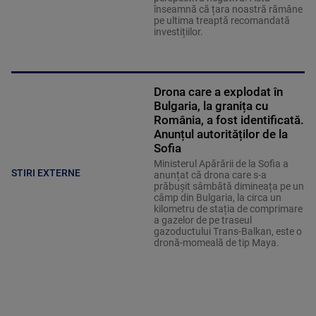
înseamnă că țara noastră rămâne
pe ultima treaptă recomandată
investițiilor.
Drona care a explodat în
Bulgaria, la granița cu
România, a fost identificată.
Anunțul autorităților de la
Sofia
Ministerul Apărării de la Sofia a
STIRI EXTERNE
anunțat că drona care s-a
prăbușit sâmbătă dimineața pe un
câmp din Bulgaria, la circa un
kilometru de stația de comprimare
a gazelor de pe traseul
gazoductului Trans-Balkan, este o
dronă-momeală de tip Maya.