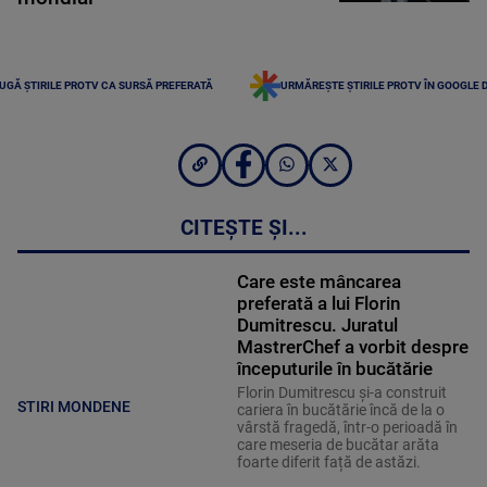
UGĂ ȘTIRILE PROTV CA SURSĂ PREFERATĂ
URMĂREȘTE ȘTIRILE PROTV ÎN GOOGLE 
CITEȘTE ȘI...
Care este mâncarea
preferată a lui Florin
Dumitrescu. Juratul
MastrerChef a vorbit despre
începuturile în bucătărie
Florin Dumitrescu și-a construit
STIRI MONDENE
cariera în bucătărie încă de la o
vârstă fragedă, într-o perioadă în
care meseria de bucătar arăta
foarte diferit față de astăzi.