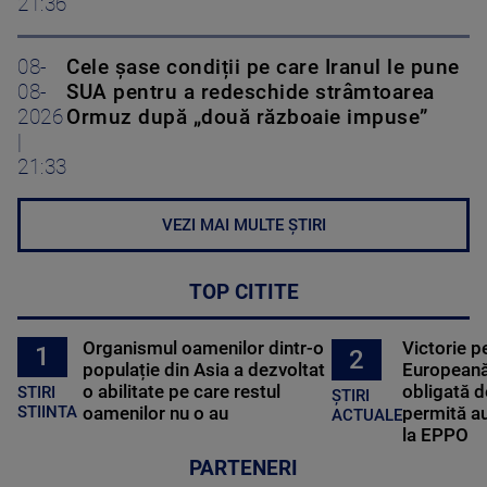
21:36
08-
Cele șase condiții pe care Iranul le pune
08-
SUA pentru a redeschide strâmtoarea
2026
Ormuz după „două războaie impuse”
|
21:33
VEZI MAI MULTE ȘTIRI
TOP CITITE
Organismul oamenilor dintr-o
Victorie p
1
2
populație din Asia a dezvoltat
Europeană
o abilitate pe care restul
obligată d
STIRI
ȘTIRI
oamenilor nu o au
permită au
STIINTA
ACTUALE
la EPPO
PARTENERI