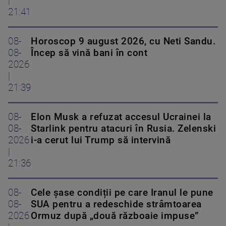
|
21:41
08-
Horoscop 9 august 2026, cu Neti Sandu.
08-
Încep să vină bani în cont
2026
|
21:39
08-
Elon Musk a refuzat accesul Ucrainei la
08-
Starlink pentru atacuri în Rusia. Zelenski
2026
i-a cerut lui Trump să intervină
|
21:36
08-
Cele șase condiții pe care Iranul le pune
08-
SUA pentru a redeschide strâmtoarea
2026
Ormuz după „două războaie impuse”