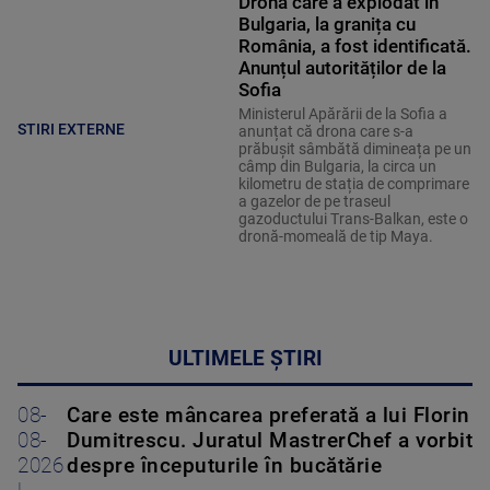
Drona care a explodat în
Bulgaria, la granița cu
România, a fost identificată.
Anunțul autorităților de la
Sofia
Ministerul Apărării de la Sofia a
STIRI EXTERNE
anunțat că drona care s-a
prăbușit sâmbătă dimineața pe un
câmp din Bulgaria, la circa un
kilometru de stația de comprimare
a gazelor de pe traseul
gazoductului Trans-Balkan, este o
dronă-momeală de tip Maya.
ULTIMELE ȘTIRI
08-
Care este mâncarea preferată a lui Florin
08-
Dumitrescu. Juratul MastrerChef a vorbit
2026
despre începuturile în bucătărie