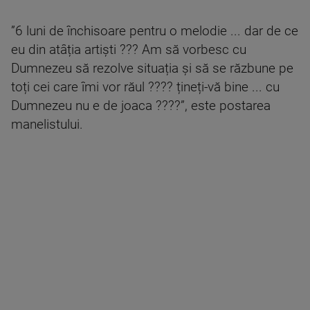
”6 luni de închisoare pentru o melodie ... dar de ce
eu din atâția artiști ??? Am să vorbesc cu
Dumnezeu să rezolve situația și să se răzbune pe
toți cei care îmi vor răul ???? țineți-vă bine ... cu
Dumnezeu nu e de joaca ????”, este postarea
manelistului.