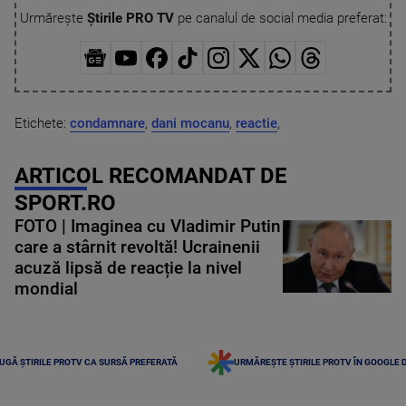
Urmărește
Știrile PRO TV
pe canalul de social media preferat:
Etichete:
condamnare
,
dani mocanu
,
reactie
,
ARTICOL RECOMANDAT DE
SPORT.RO
FOTO | Imaginea cu Vladimir Putin
care a stârnit revoltă! Ucrainenii
acuză lipsă de reacție la nivel
mondial
UGĂ ȘTIRILE PROTV CA SURSĂ PREFERATĂ
URMĂREȘTE ȘTIRILE PROTV ÎN GOOGLE 