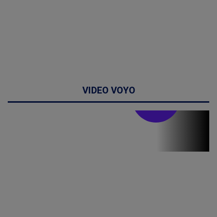
VIDEO VOYO
Stirile PRO TV
Stirile PRO
TV # 19.00 -