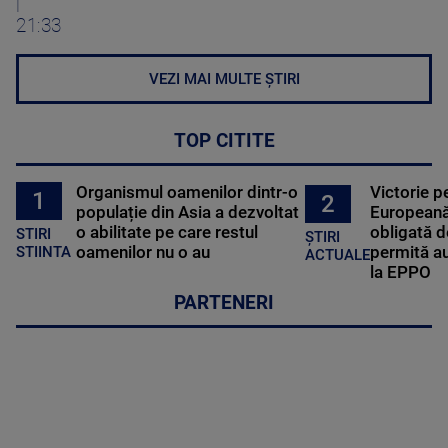
|
21:33
VEZI MAI MULTE ȘTIRI
TOP CITITE
Organismul oamenilor dintr-o
Victorie p
1
2
populație din Asia a dezvoltat
Europeană
o abilitate pe care restul
obligată d
STIRI
ȘTIRI
oamenilor nu o au
permită au
STIINTA
ACTUALE
la EPPO
PARTENERI