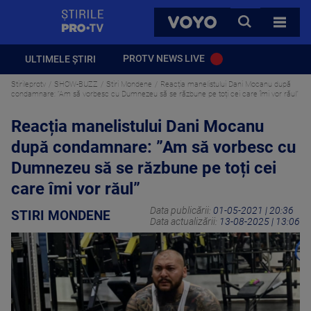
StirilePROTV
CAUTA
VOYO
TOATE 
PROTV NEWS LIVE
ULTIMELE ȘTIRI
Stirileprotv
SHOW-BUZZ
Stiri Mondene
Reacția manelistului Dani Mocanu după
condamnare: ”Am să vorbesc cu Dumnezeu să se răzbune pe toți cei care îmi vor răul”
Reacția manelistului Dani Mocanu
după condamnare: ”Am să vorbesc cu
Dumnezeu să se răzbune pe toți cei
care îmi vor răul”
Data publicării:
01-05-2021 | 20:36
STIRI MONDENE
Data actualizării:
13-08-2025 | 13:06