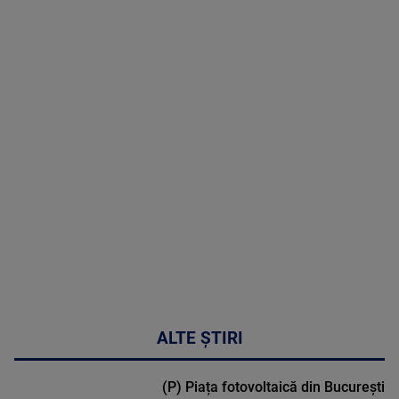
8 August
2026
MAI
MULTE
DETALII
30:33
ALTE ȘTIRI
(P) Piața fotovoltaică din București