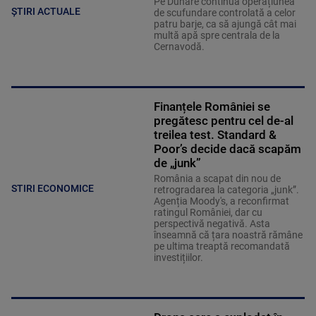
Pe Dunăre continuă operațiunea
ȘTIRI ACTUALE
de scufundare controlată a celor
patru barje, ca să ajungă cât mai
multă apă spre centrala de la
Cernavodă.
Finanțele României se
pregătesc pentru cel de-al
treilea test. Standard &
Poor’s decide dacă scapăm
de „junk”
România a scapat din nou de
STIRI ECONOMICE
retrogradarea la categoria „junk”.
Agenția Moody's, a reconfirmat
ratingul României, dar cu
perspectivă negativă. Asta
înseamnă că țara noastră rămâne
pe ultima treaptă recomandată
investițiilor.