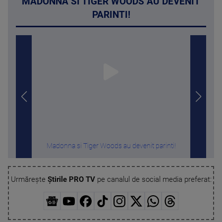
MADONNA SI TIGER WOODS AU DEVENIT
PARINTI!
Madonna si Tiger Woods au devenit parinti!
And
Urmărește
Știrile PRO TV
pe canalul de social media preferat: