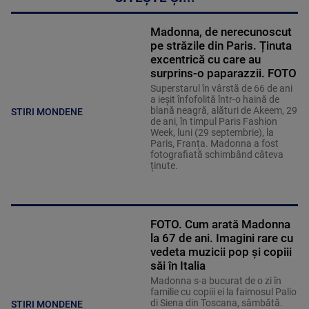
Madonna, de nerecunoscut
pe străzile din Paris. Ținuta
excentrică cu care au
surprins-o paparazzii. FOTO
Superstarul în vârstă de 66 de ani
a ieșit înfofolită într-o haină de
blană neagră, alături de Akeem, 29
STIRI MONDENE
de ani, în timpul Paris Fashion
Week, luni (29 septembrie), la
Paris, Franța. Madonna a fost
fotografiată schimbând câteva
ținute.
FOTO. Cum arată Madonna
la 67 de ani. Imagini rare cu
vedeta muzicii pop și copiii
săi în Italia
Madonna s-a bucurat de o zi în
familie cu copiii ei la faimosul Palio
di Siena din Toscana, sâmbătă.
STIRI MONDENE