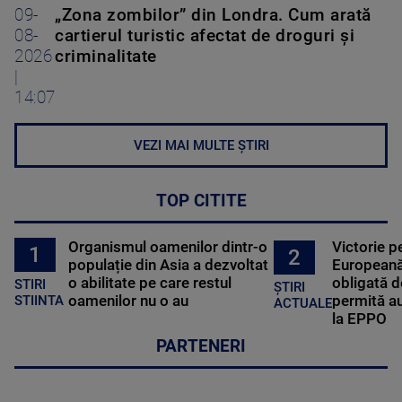
09-
„Zona zombilor” din Londra. Cum arată
08-
cartierul turistic afectat de droguri și
2026
criminalitate
|
14:07
VEZI MAI MULTE ȘTIRI
TOP CITITE
Organismul oamenilor dintr-o
Victorie p
1
2
populație din Asia a dezvoltat
Europeană
o abilitate pe care restul
obligată d
STIRI
ȘTIRI
oamenilor nu o au
permită au
STIINTA
ACTUALE
la EPPO
PARTENERI