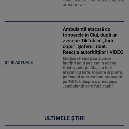
limitat asupra unui stat membru în
următorii ani.
Ambulanță atacată cu
topoarele în Cluj, după un
zvon pe TikTok că „fură
copii”. Șoferul, rănit.
Reacția autorităților | VIDEO
Medicii chemaţi să acorde
ȘTIRI ACTUALE
îngrijiri unui pacient în Recea
Cristur, judeţul Cluj, au fost
atacaţi cu bâte, topoare şi pietre,
pe fondul unor zvonuri propagate
pe TikTok despre o presupusă
„ambulanţă care fură copii”.
ULTIMELE ȘTIRI