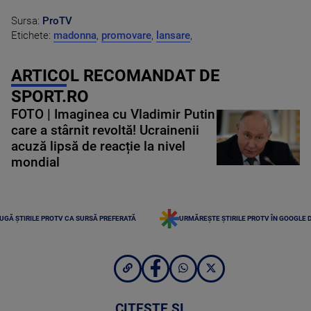
Sursa:
ProTV
Etichete:
madonna
,
promovare
,
lansare
,
ARTICOL RECOMANDAT DE
SPORT.RO
FOTO | Imaginea cu Vladimir Putin
care a stârnit revoltă! Ucrainenii
acuză lipsă de reacție la nivel
mondial
UGĂ ȘTIRILE PROTV CA SURSĂ PREFERATĂ
URMĂREȘTE ȘTIRILE PROTV ÎN GOOGLE 
CITEȘTE ȘI...