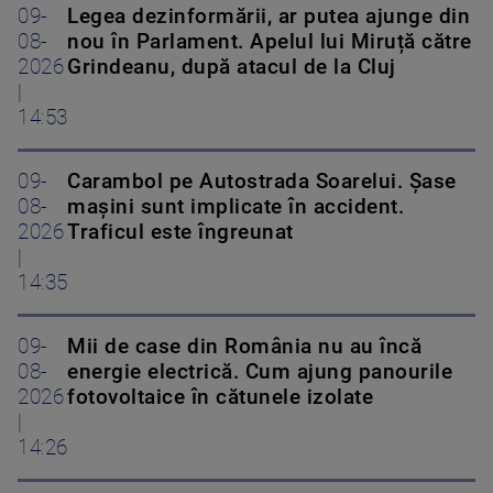
09-
Legea dezinformării, ar putea ajunge din
08-
nou în Parlament. Apelul lui Miruță către
2026
Grindeanu, după atacul de la Cluj
|
14:53
09-
Carambol pe Autostrada Soarelui. Șase
08-
mașini sunt implicate în accident.
2026
Traficul este îngreunat
|
14:35
09-
Mii de case din România nu au încă
08-
energie electrică. Cum ajung panourile
2026
fotovoltaice în cătunele izolate
|
14:26