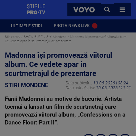
StirilePROTV
CAUTA
VOYO
TOATE 
PROTV NEWS LIVE
ULTIMELE ȘTIRI
Stirileprotv
SHOW-BUZZ
Stiri Mondene
Madonna își promovează viitorul album.
Ce vedete apar în scurtmetrajul de prezentare
Madonna își promovează viitorul
album. Ce vedete apar în
scurtmetrajul de prezentare
Data publicării:
10-06-2026 | 08:24
STIRI MONDENE
Data actualizării:
10-06-2026 | 11:21
Fanii Madonnei au motive de bucurie. Artista
tocmai a lansat un film de scurtmetraj care
promovează viitorul album, „Confessions on a
Dance Floor: Part II”.