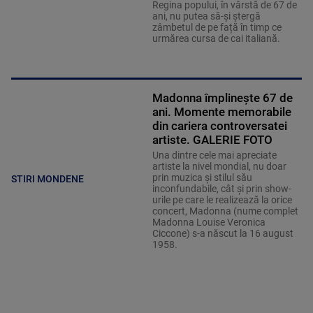
Regina popului, în vârstă de 67 de
ani, nu putea să-și ștergă
zâmbetul de pe față în timp ce
urmărea cursa de cai italiană.
Madonna împlineşte 67 de
ani. Momente memorabile
din cariera controversatei
artiste. GALERIE FOTO
Una dintre cele mai apreciate
artiste la nivel mondial, nu doar
prin muzica şi stilul său
STIRI MONDENE
inconfundabile, cât şi prin show-
urile pe care le realizează la orice
concert, Madonna (nume complet
Madonna Louise Veronica
Ciccone) s-a născut la 16 august
1958.