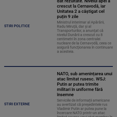
dat rezultate. Nivelul apei a
crescut la Cernavodă, iar
Unitatea 2 a câștigat cel
puțin 9 zile
Ministrul interimar al Apărării,
STIRI POLITICE
Radu Miruţă, dar şi al
Transporturilor, a anunţat că
nivelul Dunării a crescut cu 8
centimetri în zona centralei
nucleare de la Cernavodă, ceea ce
asigură funcţionarea în continuare
a acesteia.
NATO, sub amenințarea unui
atac limitat rusesc. WSJ:
Putin ar putea trimite
militari în uniforme fără
însemne
Serviciile de informații americane
STIRI EXTERNE
au avertizat că președintele rus
Vladimir Putin ar putea pune la
încercare NATO printr-un atac