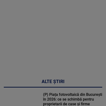
2026
MAI
MULTE
DETALII
30:33
ALTE ȘTIRI
(P) Piața fotovoltaică din București
în 2026: ce se schimbă pentru
proprietarii de case și firme