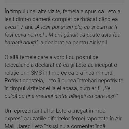
În timpul unei alte vizite, femeia a spus că Leto a
ieșit dintr-o cameră complet dezbrăcat când ea
avea 17 ani.
„A ieșit pur și simplu, ca și cum ar fi
fost ceva normal... M-am gândit că poate asta fac
bărbații adulți”,
a declarat ea pentru Air Mail.
O altă femeie care a vorbit cu postul de
televiziune a declarat că ea și Leto au început o
relație prin SMS în timp ce ea era încă minoră.
Potrivit acesteia, Leto îi punea întrebări nepotrivite
în timpul vizitelor ei la el acasă, cum ar fi:
„Se
culcă cu tine vreunul dintre băiețeii cu care ieși?”
Un reprezentant al lui Leto a „negat în mod
expres” acuzațiile diferitelor femei raportate în Air
Mail. Jared Leto însuși nu a comentat încă