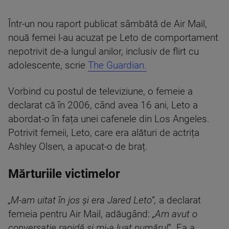
Într-un nou raport publicat sâmbătă de Air Mail,
nouă femei l-au acuzat pe Leto de comportament
nepotrivit de-a lungul anilor, inclusiv de flirt cu
adolescente, scrie
The Guardian.
Vorbind cu postul de televiziune, o femeie a
declarat că în 2006, când avea 16 ani, Leto a
abordat-o în fața unei cafenele din Los Angeles.
Potrivit femeii, Leto, care era alături de actrița
Ashley Olsen, a apucat-o de braț.
Mărturiile victimelor
„M-am uitat în jos și era Jared Leto”,
a declarat
femeia pentru Air Mail, adăugând:
„Am avut o
conversație rapidă și mi-a luat numărul
”. Ea a