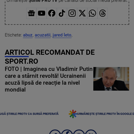
Urmărește
Știrile PRO TV
pe canalul de social media preferat:
Etichete:
abuz
,
acuzatii
,
jared leto
,
ARTICOL RECOMANDAT DE
SPORT.RO
FOTO | Imaginea cu Vladimir Putin
care a stârnit revoltă! Ucrainenii
acuză lipsă de reacție la nivel
mondial
UGĂ ȘTIRILE PROTV CA SURSĂ PREFERATĂ
URMĂREȘTE ȘTIRILE PROTV ÎN GOOGLE 