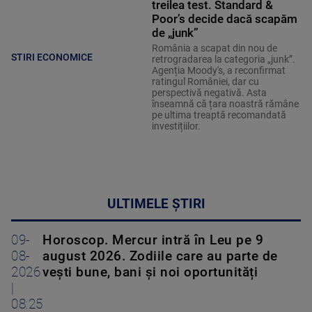
treilea test. Standard &
Poor’s decide dacă scapăm
de „junk”
România a scapat din nou de
STIRI ECONOMICE
retrogradarea la categoria „junk”.
Agenția Moody's, a reconfirmat
ratingul României, dar cu
perspectivă negativă. Asta
înseamnă că țara noastră rămâne
pe ultima treaptă recomandată
investițiilor.
ULTIMELE ȘTIRI
09-
Horoscop. Mercur intră în Leu pe 9
08-
august 2026. Zodiile care au parte de
2026
vești bune, bani și noi oportunități
|
08:25