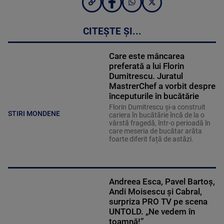
CITEȘTE ȘI...
Care este mâncarea
preferată a lui Florin
Dumitrescu. Juratul
MastrerChef a vorbit despre
începuturile în bucătărie
Florin Dumitrescu și-a construit
STIRI MONDENE
cariera în bucătărie încă de la o
vârstă fragedă, într-o perioadă în
care meseria de bucătar arăta
foarte diferit față de astăzi.
Andreea Esca, Pavel Bartoș,
Andi Moisescu și Cabral,
surpriza PRO TV pe scena
UNTOLD. „Ne vedem în
toamnă!”