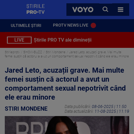
StirilePROTV
CAUTA
VOYO
TOATE 
PROTV NEWS LIVE
ULTIMELE ȘTIRI
LIVE
Știrile PRO TV ale dimineții
Stirileprotv
SHOW-BUZZ
Stiri Mondene
Jared Leto, acuzații grave. Mai multe
femei susțin că actorul a avut un comportament sexual nepotrivit când ele erau minore
Jared Leto, acuzații grave. Mai multe
femei susțin că actorul a avut un
comportament sexual nepotrivit când
ele erau minore
Data publicării:
08-06-2025 | 11:50
STIRI MONDENE
Data actualizării:
11-08-2025 | 11:19