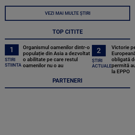
VEZI MAI MULTE ȘTIRI
TOP CITITE
Organismul oamenilor dintr-o
Victorie p
1
2
populație din Asia a dezvoltat
Europeană
o abilitate pe care restul
obligată d
STIRI
ȘTIRI
oamenilor nu o au
permită au
STIINTA
ACTUALE
la EPPO
PARTENERI