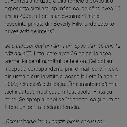
o. Femeia a refuzat. O altă femeie a povestit o
experiență similară, spunând că, pe când avea 16
ani, în 2008, a fost la un eveniment într-o
reședință privată din Beverly Hills, unde Leto „o
privea atât de intens”.
„M-a întrebat câți ani am. I-am spus: 'Am 16 ani. Tu
câți ani ai?'”.
Leto, care avea 36 de ani la acea
vreme, i-a cerut numărul de telefon. Cei doi au
început o corespondență prin e-mail, care în cele
din urmă a dus la vizita ei acasă la Leto în aprilie
2009, relatează publicația. „Îmi amintesc că m-a
tachinat tot timpul cât am fost acolo. Flirta cu
mine. Se apropia, apoi se îndepărta, ca și cum ar
fi fost un joc”, a declarat femeia.
„Comunicările lor nu conțin nimic sexual sau