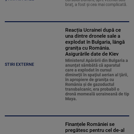
braț, a fost și cea mai complicată.
Reacția Ucrainei după ce
una dintre dronele sale a
explodat în Bulgaria, lângă
granița cu România.
Asigurările date de Kiev
Ministerul Apărării din Bulgaria a
STIRI EXTERNE
anunţat sâmbătă că aparatul
care a explodat în cursul
dimineţii în spaţiul aerian al ţării,
în apropiere de graniţa cu
România şi de gazoductul
transbalcanic, era probabil o
dronă momeală ucraineană de tip
Maya.
Finanțele României se
pregătesc pentru cel de-al