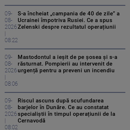
09-
S-a încheiat „campania de 40 de zile” a
08-
Ucrainei împotriva Rusiei. Ce a spus
2026
Zelenski despre rezultatul operațiunii
|
08:22
09-
Mastodontul a ieșit de pe șosea și s-a
08-
răsturnat. Pompierii au intervenit de
2026
urgență pentru a preveni un incendiu
|
08:06
09-
Riscul ascuns după scufundarea
08-
barjelor în Dunăre. Ce au constatat
2026
specialiștii în timpul operațiunii de la
|
Cernavodă
08:02