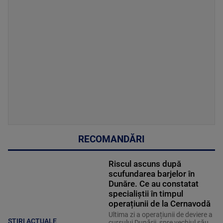
RECOMANDĂRI
Riscul ascuns după
scufundarea barjelor în
Dunăre. Ce au constatat
specialiștii în timpul
operațiunii de la Cernavodă
Ultima zi a operațiunii de deviere a
ȘTIRI ACTUALE
cursului Dunării, spre vechiul său