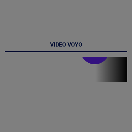
VIDEO VOYO
Stirile PRO TV
Stirile PRO
TV # 19.00 -
8 August