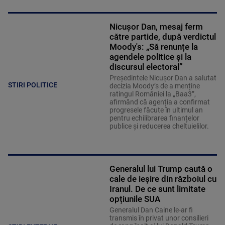
Nicușor Dan, mesaj ferm
către partide, după verdictul
Moody's: „Să renunțe la
agendele politice şi la
discursul electoral”
Președintele Nicușor Dan a salutat
STIRI POLITICE
decizia Moody’s de a menține
ratingul României la „Baa3”,
afirmând că agenția a confirmat
progresele făcute în ultimul an
pentru echilibrarea finanțelor
publice și reducerea cheltuielilor.
Generalul lui Trump caută o
cale de ieșire din războiul cu
Iranul. De ce sunt limitate
opțiunile SUA
Generalul Dan Caine le-ar fi
transmis în privat unor consilieri