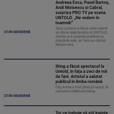
Andreea Esca, Pavel Bartoș,
Andi Moisescu și Cabral,
surpriza PRO TV pe scena
UNTOLD. „Ne vedem în
toamnă!”
Zara Larsson a făcut vineri seară
STIRI MONDENE
un show spectaculos la UNTOLD.
Artista și-a surprins publicul cu
mișcările sale, iar fanii au cântat
fiecare vers.
Sting a făcut spectacol la
Untold, în fața a zeci de mii
de fani. Artistul a salutat
publicul în limba română
Cluj Arena a fost plină joi seară, la
concertul celebrului Sting.
STIRI MONDENE
Tot ce trebuie să știi înainte