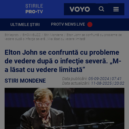
StirilePROTV
CAUTA
VOYO
TOATE 
PROTV NEWS LIVE
ULTIMELE ȘTIRI
Stirileprotv
SHOW-BUZZ
Stiri Mondene
Elton John se confruntă cu probleme de
vedere după o infecţie severă. „M-a lăsat cu vedere limitată”
Elton John se confruntă cu probleme
de vedere după o infecţie severă. „M-
a lăsat cu vedere limitată”
Data publicării:
05-09-2024 | 07:41
STIRI MONDENE
Data actualizării:
11-08-2025 | 20:02