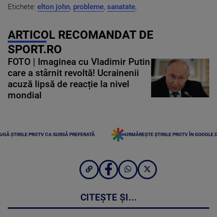
Etichete:
elton john
,
probleme
,
sanatate
,
ARTICOL RECOMANDAT DE
SPORT.RO
FOTO | Imaginea cu Vladimir Putin
care a stârnit revoltă! Ucrainenii
acuză lipsă de reacție la nivel
mondial
UGĂ ȘTIRILE PROTV CA SURSĂ PREFERATĂ
URMĂREȘTE ȘTIRILE PROTV ÎN GOOGLE 
CITEȘTE ȘI...