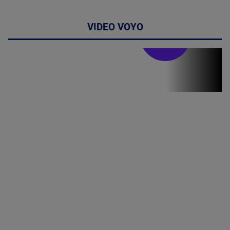
VIDEO VOYO
Stirile PRO TV
Stirile PRO
TV # 19.00 -
07 August
2026
MAI
MULTE