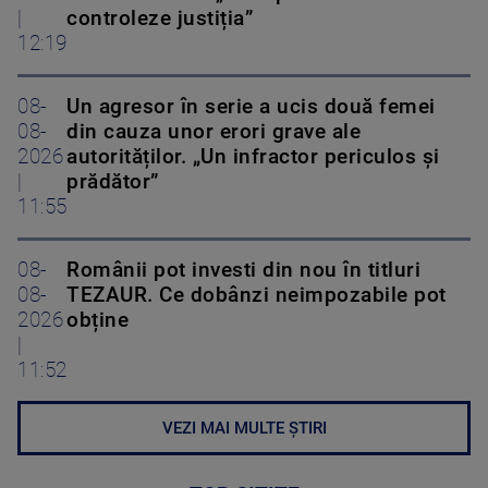
|
controleze justiția”
12:19
08-
Un agresor în serie a ucis două femei
08-
din cauza unor erori grave ale
2026
autorităților. „Un infractor periculos și
|
prădător”
11:55
08-
Românii pot investi din nou în titluri
08-
TEZAUR. Ce dobânzi neimpozabile pot
2026
obține
|
11:52
VEZI MAI MULTE ȘTIRI