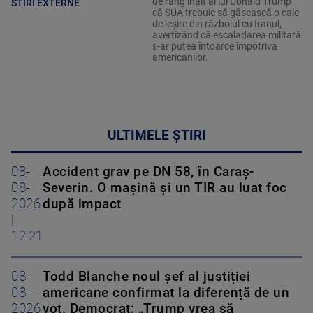
de rang înalt ai lui Donald Trump
STIRI EXTERNE
că SUA trebuie să găsească o cale
de ieșire din războiul cu Iranul,
avertizând că escaladarea militară
s-ar putea întoarce împotriva
americanilor.
ULTIMELE ȘTIRI
08-
Accident grav pe DN 58, în Caraș-
08-
Severin. O mașină și un TIR au luat foc
2026
după impact
|
12:21
08-
Todd Blanche noul șef al justiției
08-
americane confirmat la diferență de un
2026
vot. Democrat: „Trump vrea să