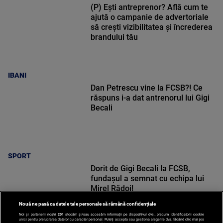
(P) Ești antreprenor? Află cum te
ajută o campanie de advertoriale
să crești vizibilitatea și încrederea
brandului tău
IBANI
Dan Petrescu vine la FCSB?! Ce
răspuns i-a dat antrenorul lui Gigi
Becali
SPORT
Dorit de Gigi Becali la FCSB,
fundașul a semnat cu echipa lui
Mirel Rădoi!
Nouă ne pasă ca datele tale personale să rămână confidențiale
Noi și partenerii noștri
201
stocăm și/sau accesăm informații pe dispozitivul dvs., precum identificatorii cookie
unici pentru prelucrarea datelor cu caracter personal. Puteți accepta sau gestiona alegerile dvs. făcând clic mai jos