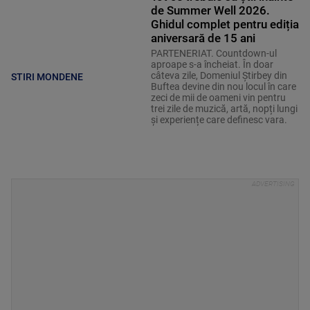
de Summer Well 2026.
Ghidul complet pentru ediția
aniversară de 15 ani
PARTENERIAT. Countdown-ul
aproape s-a încheiat. În doar
câteva zile, Domeniul Știrbey din
STIRI MONDENE
Buftea devine din nou locul în care
zeci de mii de oameni vin pentru
trei zile de muzică, artă, nopți lungi
și experiențe care definesc vara.