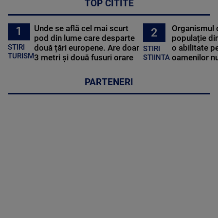
TOP CITITE
Unde se află cel mai scurt
Organismul 
1
2
pod din lume care desparte
populație di
STIRI
două țări europene. Are doar
o abilitate p
STIRI
TURISM
3 metri și două fusuri orare
oamenilor nu
STIINTA
PARTENERI