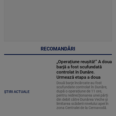
RECOMANDĂRI
„Operațiune reușită!” A doua
barjă a fost scufundată
controlat în Dunăre.
Urmează etapa a doua
Două barje încărcate au fost
scufundate controlat în Dunăre,
după o operațiune de 11 ore,
ȘTIRI ACTUALE
pentru redirecționarea unei părți
din debit către Dunărea Veche și
limitarea scăderii nivelului apei în
zona Centralei de la Cernavodă.