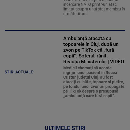
încercare NATO printr-un atac
limitat asupra unui stat membru în
următorii ani.
Ambulanță atacată cu
topoarele în Cluj, după un
zvon pe TikTok că „fură
copii”. Șoferul, rănit.
Reacția Ministerului | VIDEO
Medicii chemaţi să acorde
ȘTIRI ACTUALE
îngrijiri unui pacient în Recea
Cristur, judeţul Cluj, au fost
atacaţi cu bâte, topoare şi pietre,
pe fondul unor zvonuri propagate
pe TikTok despre o presupusă
„ambulanţă care fură copii”.
ULTIMELE ȘTIRI