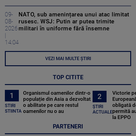
09-
NATO, sub amenințarea unui atac limitat
08-
rusesc. WSJ: Putin ar putea trimite
2026
militari în uniforme fără însemne
|
14:04
VEZI MAI MULTE ȘTIRI
TOP CITITE
Organismul oamenilor dintr-o
Victorie p
1
2
populație din Asia a dezvoltat
Europeană
o abilitate pe care restul
obligată d
STIRI
ȘTIRI
oamenilor nu o au
permită au
STIINTA
ACTUALE
la EPPO
PARTENERI