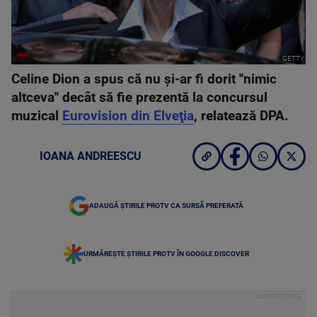
GETTY
Celine Dion a spus că nu şi-ar fi dorit ''nimic
altceva'' decât să fie prezentă la concursul
muzical
Eurovision din Elveţia
, relatează DPA.
IOANA ANDREESCU
ADAUGĂ ȘTIRILE PROTV CA SURSĂ PREFERATĂ
URMĂREȘTE ȘTIRILE PROTV ÎN GOOGLE DISCOVER