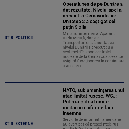
Operațiunea de pe Dunăre a
dat rezultate. Nivelul apei a
crescut la Cernavodă, iar
Unitatea 2 a câștigat cel
puțin 9 zile
Ministrul interimar al Apărării,
STIRI POLITICE
Radu Miruţă, dar şi al
Transporturilor, a anunţat că
nivelul Dunării a crescut cu 8
centimetri în zona centralei
nucleare de la Cernavodă, ceea ce
asigură funcţionarea în continuare
a acesteia.
NATO, sub amenințarea unui
atac limitat rusesc. WSJ:
Putin ar putea trimite
militari în uniforme fără
însemne
Serviciile de informații americane
STIRI EXTERNE
au avertizat că președintele rus
Vladimir Putin ar putea pune la