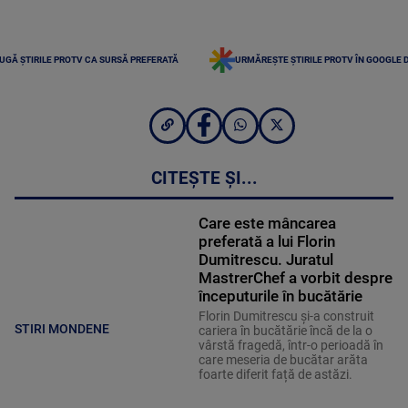
UGĂ ȘTIRILE PROTV CA SURSĂ PREFERATĂ
URMĂREȘTE ȘTIRILE PROTV ÎN GOOGLE 
CITEȘTE ȘI...
Care este mâncarea
preferată a lui Florin
Dumitrescu. Juratul
MastrerChef a vorbit despre
începuturile în bucătărie
Florin Dumitrescu și-a construit
STIRI MONDENE
cariera în bucătărie încă de la o
vârstă fragedă, într-o perioadă în
care meseria de bucătar arăta
foarte diferit față de astăzi.