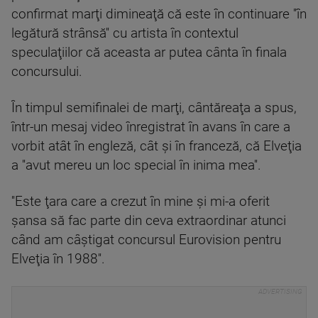
confirmat marţi dimineaţă că este în continuare ''în
legătură strânsă'' cu artista în contextul
speculaţiilor că aceasta ar putea cânta în finala
concursului.
În timpul semifinalei de marţi, cântăreaţa a spus,
într-un mesaj video înregistrat în avans în care a
vorbit atât în engleză, cât şi în franceză, că Elveţia
a ''avut mereu un loc special în inima mea''.
''Este ţara care a crezut în mine şi mi-a oferit
şansa să fac parte din ceva extraordinar atunci
când am câştigat concursul Eurovision pentru
Elveţia în 1988''.