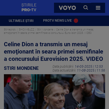
StirilePROTV
CAUTA
VOYO
TOATE 
PROTV NEWS LIVE
ULTIMELE ȘTIRI
Stirileprotv
SHOW-BUZZ
Stiri Mondene
Celine Dion a transmis un mesaj
emoţionant în seara primei semifinale a concursului Eurovision 2025. VIDEO
Celine Dion a transmis un mesaj
emoţionant în seara primei semifinale
a concursului Eurovision 2025. VIDEO
Data publicării:
14-05-2025 | 12:53
STIRI MONDENE
Data actualizării:
11-08-2025 | 11:56