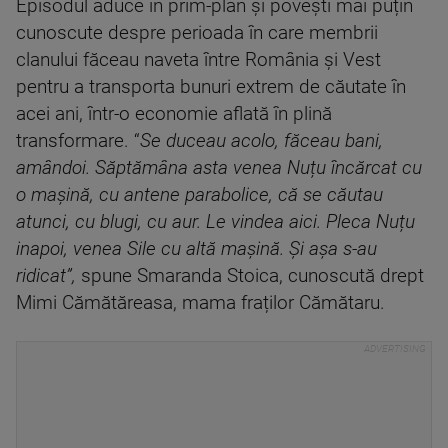
Episodul aduce în prim-plan și povești mai puțin
cunoscute despre perioada în care membrii
clanului făceau naveta între România și Vest
pentru a transporta bunuri extrem de căutate în
acei ani, într-o economie aflată în plină
transformare. “
Se duceau acolo, făceau bani,
amândoi. Săptămâna asta venea Nuțu încărcat cu
o mașină, cu antene parabolice, că se căutau
atunci, cu blugi, cu aur. Le vindea aici. Pleca Nuțu
inapoi, venea Sile cu altă mașină. Și așa s-au
ridicat”,
spune Smaranda Stoica, cunoscută drept
Mimi Cămătăreasa, mama fraților Cămătaru.