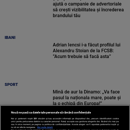
ajută o campanie de advertoriale
să crești vizibilitatea și încrederea
brandului tău
IBANI
Adrian Iencsi i-a făcut profilul lui
Alexandru Stoian de la FCSB:
”Acum trebuie să facă asta”
SPORT
Mină de aur la Dinamo: „Va face
pasul la naționala mare, poate și
la o echipă din Europa!”
Nouă ne pasă ca datele tale personale să rămână confidențiale
Noi și partenerii noștri
201
stocăm și/sau accesăm informații pe dispozitivul dvs., precum identificatorii cookie
unici pentru prelucrarea datelor cu caracter personal. Puteți accepta sau gestiona alegerile dvs. făcând clic mai jos
sau în orice moment, pe pagina cu politica de confidențialitate. Aceste alegeri vor fi raportate partenerilor noștri și
nu vă vor afecta navigarea.
Mai multe detalii