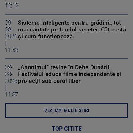
12:12
09-
Sisteme inteligente pentru grădină, tot
08-
mai căutate pe fondul secetei. Cât costă
2026
și cum funcționează
|
11:53
09-
„Anonimul” revine în Delta Dunării.
08-
Festivalul aduce filme independente și
2026
proiecții sub cerul liber
|
11:37
VEZI MAI MULTE ȘTIRI
TOP CITITE