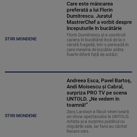
Care este mâncarea
preferată a lui Florin
Dumitrescu. Juratul
MastrerChef a vorbit despre
începuturile în bucătărie
Florin Dumitrescu și-a construit
STIRI MONDENE
cariera în bucătărie încă de la o
vârstă fragedă, într-o perioadă în
care meseria de bucătar arăta
foarte diferit față de astăzi.
Andreea Esca, Pavel Bartoș,
Andi Moisescu și Cabral,
surpriza PRO TV pe scena
UNTOLD. „Ne vedem în
toamnă!”
Zara Larsson a făcut vineri seară
STIRI MONDENE
un show spectaculos la UNTOLD.
Artista și-a surprins publicul cu
mișcările sale, iar fanii au cântat
fiecare vers.