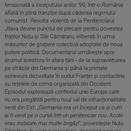
tensionată a începutului anilor ’90, într-o Românie
aflată în plină tranziție după căderea regimului
comunist. Revolta violentă de la Penitenciarul
Jilava devine punctul de plecare pentru povestea
fraților Nuțu și Sile Cămătaru, eliberați în urma
măsurilor de grațiere colectivă adoptate de noua
putere politică. Documentarul urmărește apoi
drumul acestora în afara țării - de la supraviețuirea
pe străzile din Germania și până la primele
conexiuni dezvoltate în sudul Franței și contactele
cu rețelele de crimă organizată din Occident.
Episodul explorează contextul unei Europe care
nu era pregătită pentru noul val de infracționalitate
venit din Est. „
Germania era un început ca și cum
ai fi venit pe o cursă într-un penitenciar nou. Acolo
erau instalate mai multe brigăzi
”, povestește Nuțu