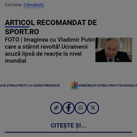
Etichete:
Cămătarii
,
ARTICOL RECOMANDAT DE
SPORT.RO
FOTO | Imaginea cu Vladimir Putin
care a stârnit revoltă! Ucrainenii
acuză lipsă de reacție la nivel
mondial
UGĂ ȘTIRILE PROTV CA SURSĂ PREFERATĂ
URMĂREȘTE ȘTIRILE PROTV ÎN GOOGLE 
CITEȘTE ȘI...