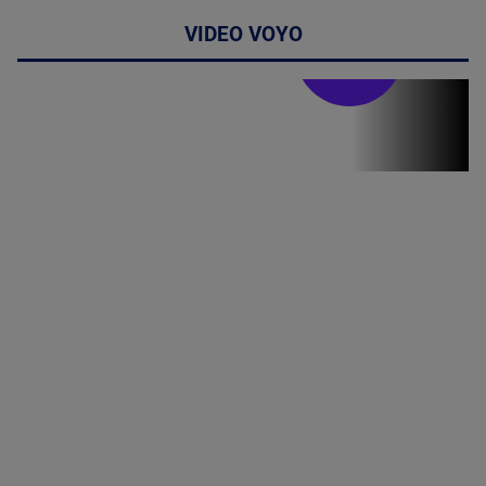
VIDEO VOYO
Stirile PRO TV
Stirile PRO
TV # 19.00 -
8 August
2026
MAI
MULTE
DETALII