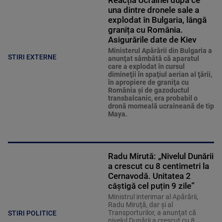
una dintre dronele sale a
explodat în Bulgaria, lângă
granița cu România.
Asigurările date de Kiev
Ministerul Apărării din Bulgaria a
STIRI EXTERNE
anunţat sâmbătă că aparatul
care a explodat în cursul
dimineţii în spaţiul aerian al ţării,
în apropiere de graniţa cu
România şi de gazoductul
transbalcanic, era probabil o
dronă momeală ucraineană de tip
Maya.
Radu Mirută: „Nivelul Dunării
a crescut cu 8 centimetri la
Cernavodă. Unitatea 2
câștigă cel puțin 9 zile”
Ministrul interimar al Apărării,
Radu Miruţă, dar şi al
Transporturilor, a anunţat că
STIRI POLITICE
nivelul Dunării a crescut cu 8