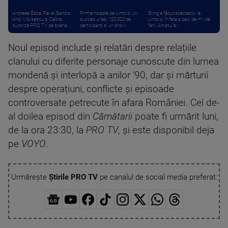
Andreea Esca, Pavel Bartoș,
Prima noapte de Untold, un
Sting a făcut spectacol la
Andi Moisescu și Cabral,
succes uriaș. 120.000 de
Untold, în fața a zeci de mii de
surpriza PRO TV pe scena ...
participanți și un show ...
fani. Artistul a ...
Noul episod include și relatări despre relațiile
clanului cu diferite personaje cunoscute din lumea
mondenă și interlopă a anilor ’90, dar și mărturii
despre operațiuni, conflicte și episoade
controversate petrecute în afara României. Cel de-
al doilea episod din
Cămătarii
poate fi urmărit luni,
de la ora 23:30, la
PRO TV
, și este disponibil deja
pe
VOYO
.
Urmărește
Știrile PRO TV
pe canalul de social media preferat: