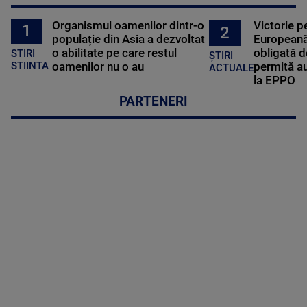
Organismul oamenilor dintr-o
Victorie p
1
2
populație din Asia a dezvoltat
Europeană
o abilitate pe care restul
obligată d
STIRI
ȘTIRI
oamenilor nu o au
permită au
STIINTA
ACTUALE
la EPPO
PARTENERI