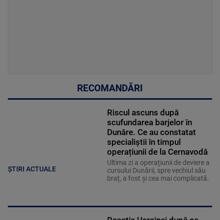
RECOMANDĂRI
Riscul ascuns după
scufundarea barjelor în
Dunăre. Ce au constatat
specialiștii în timpul
operațiunii de la Cernavodă
Ultima zi a operațiunii de deviere a
ȘTIRI ACTUALE
cursului Dunării, spre vechiul său
braț, a fost și cea mai complicată.
Reacția Ucrainei după ce