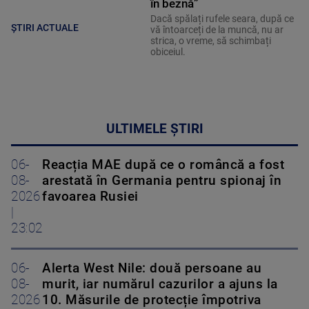
în beznă”
Dacă spălați rufele seara, după ce
ȘTIRI ACTUALE
vă întoarceți de la muncă, nu ar
strica, o vreme, să schimbați
obiceiul.
ULTIMELE ȘTIRI
06-
Reacția MAE după ce o româncă a fost
08-
arestată în Germania pentru spionaj în
2026
favoarea Rusiei
|
23:02
06-
Alerta West Nile: două persoane au
08-
murit, iar numărul cazurilor a ajuns la
2026
10. Măsurile de protecție împotriva