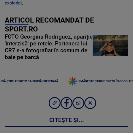
explodat
,
ARTICOL RECOMANDAT DE
SPORT.RO
FOTO Georgina Rodriguez, apariție
'interzisă' pe rețele. Partenera lui
CR7 s-a fotografiat în costum de
baie pe barcă
UGĂ ȘTIRILE PROTV CA SURSĂ PREFERATĂ
URMĂREȘTE ȘTIRILE PROTV ÎN GOOGLE 
CITEȘTE ȘI...