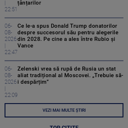
|
țânțarilor
22:51
06-
Ce le-a spus Donald Trump donatorilor
08-
despre succesorul său pentru alegerile
2026
din 2028. Pe cine a ales între Rubio și
|
Vance
22:47
06-
Zelenski vrea să rupă de Rusia un stat
08-
aliat tradițional al Moscovei. „Trebuie să-
2026
i despărțim”
|
22:09
VEZI MAI MULTE ȘTIRI
TOP CITITE