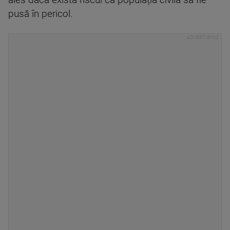
ales dacă există riscul ca populația civilă să fie
pusă în pericol.