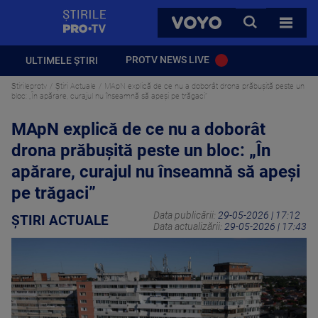
StirilePROTV
CAUTA
VOYO
TOATE 
PROTV NEWS LIVE
ULTIMELE ȘTIRI
Stirileprotv
Știri Actuale
MApN explică de ce nu a doborât drona prăbușită peste un
bloc: „În apărare, curajul nu înseamnă să apeși pe trăgaci”
MApN explică de ce nu a doborât
drona prăbușită peste un bloc: „În
apărare, curajul nu înseamnă să apeși
pe trăgaci”
Data publicării:
29-05-2026 | 17:12
ȘTIRI ACTUALE
Data actualizării:
29-05-2026 | 17:43