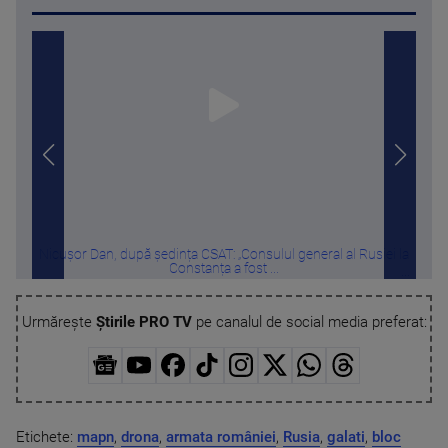
Nicușor Dan, după ședința CSAT: „Consulul general al Rusiei la
„S
Constanța a fost ...
Urmărește
Știrile PRO TV
pe canalul de social media preferat:
Etichete:
mapn
,
drona
,
armata româniei
,
Rusia
,
galati
,
bloc