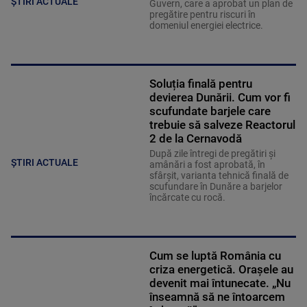
ȘTIRI ACTUALE
Guvern, care a aprobat un plan de
pregătire pentru riscuri în
domeniul energiei electrice.
Soluția finală pentru
devierea Dunării. Cum vor fi
scufundate barjele care
trebuie să salveze Reactorul
2 de la Cernavodă
După zile întregi de pregătiri și
ȘTIRI ACTUALE
amânări a fost aprobată, în
sfârșit, varianta tehnică finală de
scufundare în Dunăre a barjelor
încărcate cu rocă.
Cum se luptă România cu
criza energetică. Orașele au
devenit mai întunecate. „Nu
înseamnă să ne întoarcem