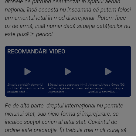
dronele ce pătrund neautorizat în spațiul aerian
național, însă aceasta nu înseamnă că putem folosi
armamentul letal în mod discreționar. Putem face
uz de armă, însă numai dacă situația cetățenilor nu
este pusă în pericol.
RECOMANDĂRI VIDEO
„Situația e critică în domeniul
Bărbatul care a desenat o inimă
Aeroportul Arad a rămas fără
imobiliar”. Românii cu credite
pe Transfăgărășan ar putea crea
kerosen pentru o cursă spre
aprobate riscă ...
un precedent. ...
Antalya. O cisternă cu ...
Pe de altă parte, dreptul internațional nu permite
niciunui stat, sub nicio formă și împrejurare, să
încalce spațiul aerian al altui stat. Cuvântul de
ordine este precauția. Îți trebuie mai mult curaj să