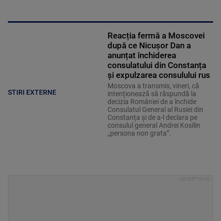
Reacția fermă a Moscovei
după ce Nicușor Dan a
anunțat închiderea
consulatului din Constanța
și expulzarea consulului rus
Moscova a transmis, vineri, că
STIRI EXTERNE
intenționează să răspundă la
decizia României de a închide
Consulatul General al Rusiei din
Constanța și de a-l declara pe
consulul general Andrei Kosilin
„persona non grata”.