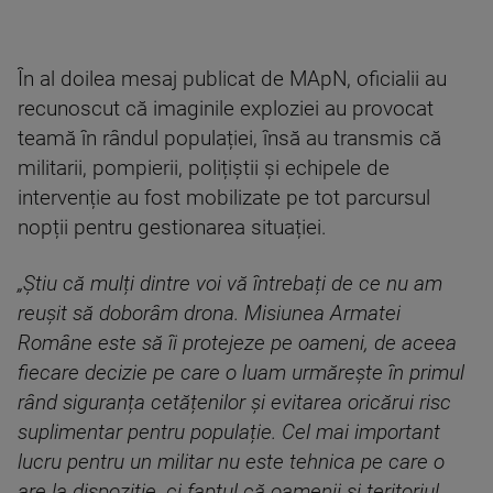
În al doilea mesaj publicat de MApN, oficialii au
recunoscut că imaginile exploziei au provocat
teamă în rândul populației, însă au transmis că
militarii, pompierii, polițiștii și echipele de
intervenție au fost mobilizate pe tot parcursul
nopții pentru gestionarea situației.
„Știu că mulți dintre voi vă întrebați de ce nu am
reușit să doborâm drona. Misiunea Armatei
Române este să îi protejeze pe oameni, de aceea
fiecare decizie pe care o luam urmărește în primul
rând siguranța cetățenilor și evitarea oricărui risc
suplimentar pentru populație. Cel mai important
lucru pentru un militar nu este tehnica pe care o
are la dispoziție, ci faptul că oamenii și teritoriul