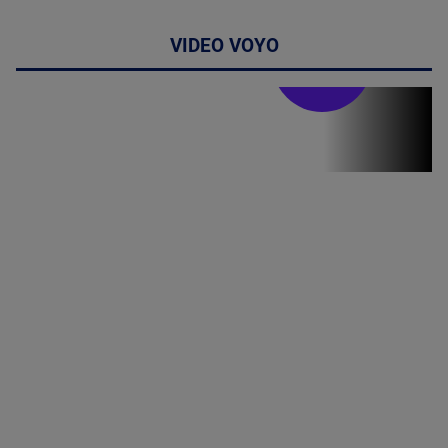
VIDEO VOYO
Stirile PRO TV
Stirile PRO
TV # 19.00 -
06 August
2026
MAI
MULTE