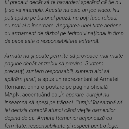
fii precaut decât să te hazardezi sperând că ție nu
ți se va întâmpla. Acesta nu este un joc video. Nu
poți apăsa pe butonul pauză, nu poți face reload,
nu mai ai o încercare. Angajarea unei ținte aeriene
cu armament de război pe teritoriul național în timp
de pace este o responsabilitate extremă.
Armata nu-și poate permite să provoace mai multe
pagube decât ar trebui să prevină. Suntem
precauți, suntem responsabili, suntem aici să
apărăm țara.”,
a spus un reprezentant al Armatei
Române, printr-o postare pe pagina oficială
MApN, accentuând că
„În apărare, curajul nu
înseamnă să apeși pe trăgaci. Curajul înseamnă să
iei decizia corectă atunci când viețile oamenilor
depind de ea. Armata României acționează cu
fermitate, responsabilitate și respect pentru lege,