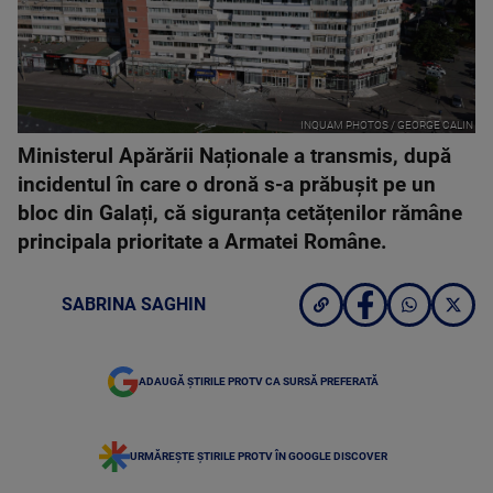
INQUAM PHOTOS / GEORGE CALIN
Ministerul Apărării Naționale a transmis, după
incidentul în care o dronă s-a prăbușit pe un
bloc din Galați, că siguranța cetățenilor rămâne
principala prioritate a Armatei Române.
SABRINA SAGHIN
ADAUGĂ ȘTIRILE PROTV CA SURSĂ PREFERATĂ
URMĂREȘTE ȘTIRILE PROTV ÎN GOOGLE DISCOVER