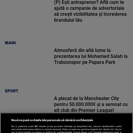
(P) Ești antreprenor? Află cum te
ajută o campanie de advertoriale
să crești vizibilitatea și încrederea
brandului tău
IBANI
Atmosferă din altă lume la
prezentarea lui Mohamed Salah la
Trabzonspor pe Papara Park
SPORT
A plecat de la Manchester City
pentru 50.000.000€ și a semnat cu
alt club din Premier League!
Nouă ne pasă ca datele tale personale să rămână confidențiale
Noi și partenerii noștri
201
stocăm și/sau accesăm informații pe dispozitivul dvs., precum identificatorii cookie
unici pentru prelucrarea datelor cu caracter personal. Puteți accepta sau gestiona alegerile dvs. făcând clic mai jos
sau în orice moment, pe pagina cu politica de confidențialitate. Aceste alegeri vor fi raportate partenerilor noștri și