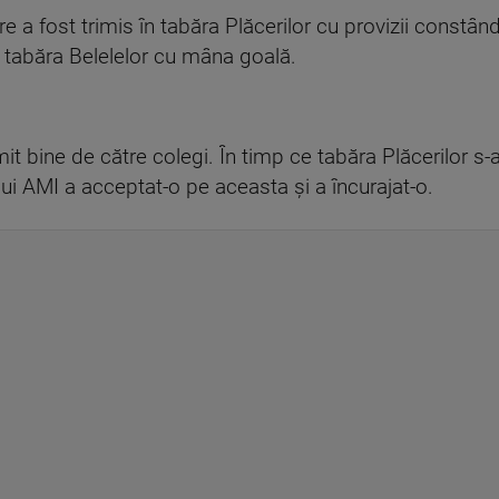
e a fost trimis în tabăra Plăcerilor cu provizii constând î
n tabăra Belelelor cu mâna goală.
mit bine de către colegi. În timp ce tabăra Plăcerilor s-
ui AMI a acceptat-o pe aceasta și a încurajat-o.