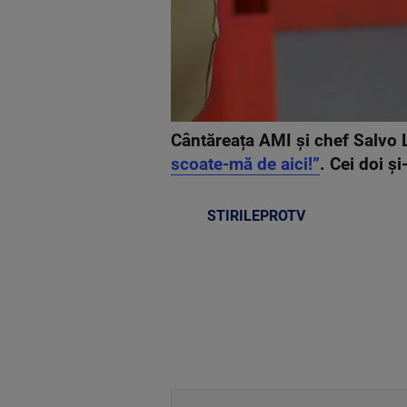
Cântăreața AMI și chef Salvo L
scoate-mă de aici!”
. Cei doi ș
STIRILEPROTV