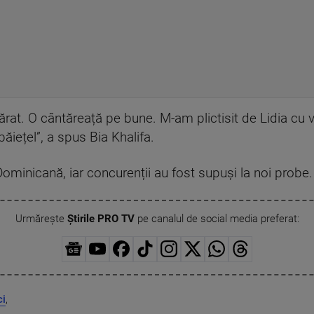
vărat. O cântăreață pe bune. M-am plictisit de Lidia cu vo
băiețel”, a spus Bia Khalifa.
ominicană, iar concurenții au fost supuși la noi probe.
Urmărește
Știrile PRO TV
pe canalul de social media preferat:
ci
,