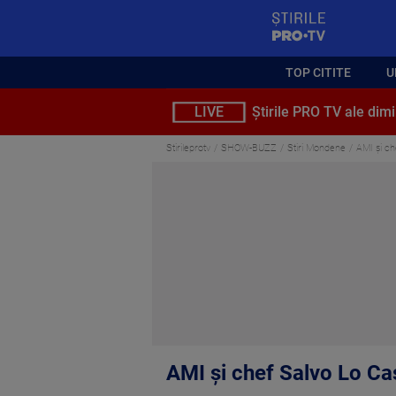
StirilePROTV
TOP CITITE
U
LIVE
Știrile PRO TV ale dimi
Stirileprotv
SHOW-BUZZ
Stiri Mondene
AMI și ch
AMI și chef Salvo Lo Cas