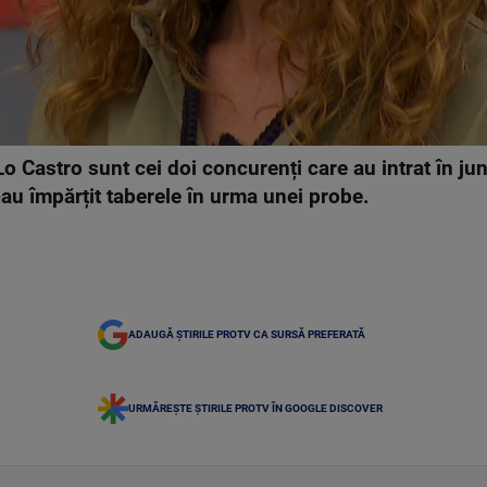
o Castro sunt cei doi concurenți care au intrat în ju
i-au împărțit taberele în urma unei probe.
ADAUGĂ ȘTIRILE PROTV CA SURSĂ PREFERATĂ
URMĂREȘTE ȘTIRILE PROTV ÎN GOOGLE DISCOVER