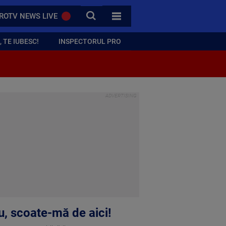
CAUTA
ROTV NEWS LIVE
TOATE CATEGORIILE
 TE IUBESC!
INSPECTORUL PRO
u, scoate-mă de aici!