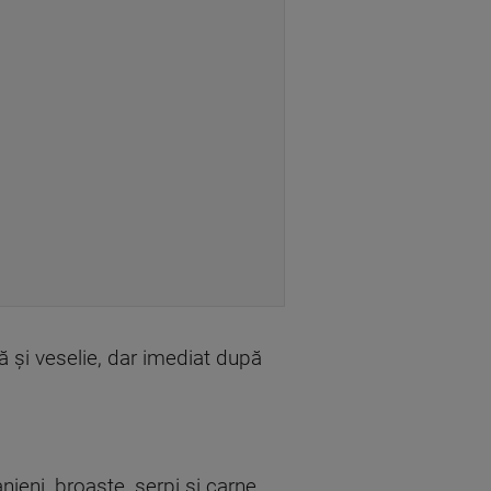
 și veselie, dar imediat după
njeni, broaște, șerpi și carne