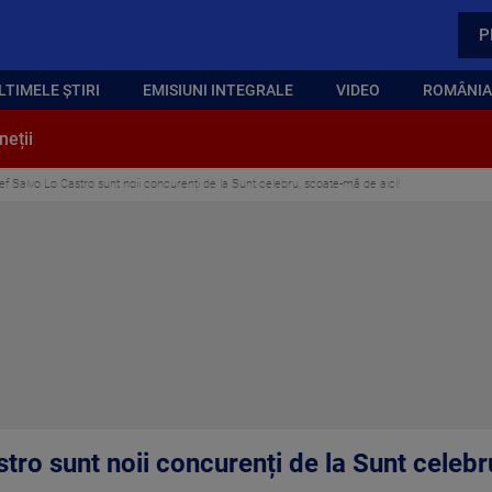
P
LTIMELE ȘTIRI
EMISIUNI INTEGRALE
VIDEO
ROMÂNIA,
neții
ef Salvo Lo Castro sunt noii concurenți de la Sunt celebru, scoate-mă de aici!
tro sunt noii concurenți de la Sunt celebr