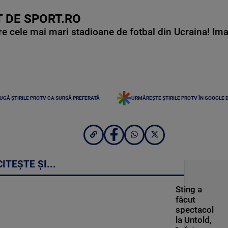
 DE SPORT.RO
e cele mai mari stadioane de fotbal din Ucraina! Ima
UGĂ ȘTIRILE PROTV CA SURSĂ PREFERATĂ
URMĂREȘTE ȘTIRILE PROTV ÎN GOOGLE 
CITEȘTE ȘI...
Sting a
făcut
spectacol
la Untold,