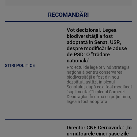
RECOMANDĂRI
Vot decizional. Legea
biodiversităţii a fost
adoptată în Senat. USR,
despre modificările aduse
de PSD: O "trădare
națională"
STIRI POLITICE
Proiectul de lege privind Strategia
naţională pentru conservarea
biodiversităţii a fost din nou
dezbătut, astăzi, în plenul
Senatului, după ce a fost modificat
"suplimentar" în plenul Camerei
Deputaţilor. În urmă cu puțin timp,
legea a fost adoptată.
Director CNE Cernavodă: „În
următoarele cinci-șase zile