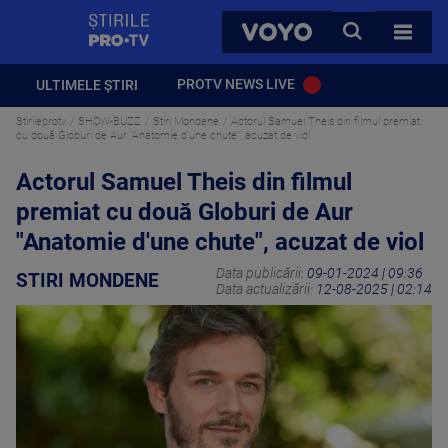
StirilePROTV
CAUTA
VOYO
TOATE 
PROTV NEWS LIVE
ULTIMELE ȘTIRI
Stirileprotv
SHOW-BUZZ
Stiri Mondene
Actorul Samuel Theis din filmul premiat
cu două Globuri de Aur "Anatomie d'une chute", acuzat de viol
Actorul Samuel Theis din filmul
premiat cu două Globuri de Aur
"Anatomie d'une chute", acuzat de viol
Data publicării:
09-01-2024 | 09:36
STIRI MONDENE
Data actualizării:
12-08-2025 | 02:14