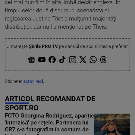
cel mai bun film în altă limbă decât engleza. În
timpul celor două discursuri, scenarista şi
regizoarea Justine Triet a mulţumit majorităţii
distribuţiei, dar nu l-a menţionat pe Theis.
Urmărește
Știrile PRO TV
pe canalul de social media preferat:
Etichete:
actor
,
viol
,
ARTICOL RECOMANDAT DE
SPORT.RO
FOTO Georgina Rodriguez, apariție
'interzisă' pe rețele. Partenera lui
CR7 s-a fotografiat în costum de