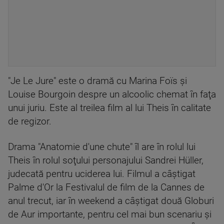
"Je Le Jure" este o dramă cu Marina Foïs şi
Louise Bourgoin despre un alcoolic chemat în faţa
unui juriu. Este al treilea film al lui Theis în calitate
de regizor.
Drama "Anatomie d'une chute" îl are în rolul lui
Theis în rolul soţului personajului Sandrei Hüller,
judecată pentru uciderea lui. Filmul a câştigat
Palme d'Or la Festivalul de film de la Cannes de
anul trecut, iar în weekend a câştigat două Globuri
de Aur importante, pentru cel mai bun scenariu şi