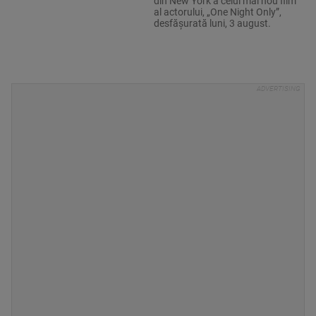
din New York a celui mai nou film
al actorului, „One Night Only”,
desfășurată luni, 3 august.