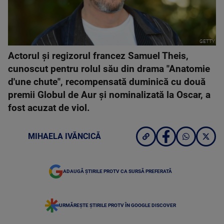
GETTY
Actorul şi regizorul francez Samuel Theis,
cunoscut pentru rolul său din drama "Anatomie
d'une chute", recompensată duminică cu două
premii Globul de Aur şi nominalizată la Oscar, a
fost acuzat de viol.
MIHAELA IVĂNCICĂ
ADAUGĂ ȘTIRILE PROTV CA SURSĂ PREFERATĂ
URMĂREȘTE ȘTIRILE PROTV ÎN GOOGLE DISCOVER