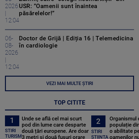
2026
USR: ”Oamenii sunt înaintea
|
păsărelelor!”
12:04
06-
Doctor de Grijă | Ediția 16 | Telemedicina
08-
în cardiologie
2026
|
12:04
VEZI MAI MULTE ȘTIRI
TOP CITITE
Unde se află cel mai scurt
Organismul 
1
2
pod din lume care desparte
populație di
STIRI
două țări europene. Are doar
o abilitate p
STIRI
TURISM
3 metri și două fusuri orare
oamenilor nu
STIINTA