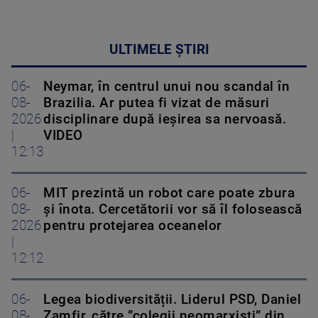
ULTIMELE ȘTIRI
06-
Neymar, în centrul unui nou scandal în
08-
Brazilia. Ar putea fi vizat de măsuri
2026
disciplinare după ieșirea sa nervoasă.
|
VIDEO
12:13
06-
MIT prezintă un robot care poate zbura
08-
și înota. Cercetătorii vor să îl folosească
2026
pentru protejarea oceanelor
|
12:12
06-
Legea biodiversității. Liderul PSD, Daniel
08-
Zamfir, către ”colegii neomarxiști” din