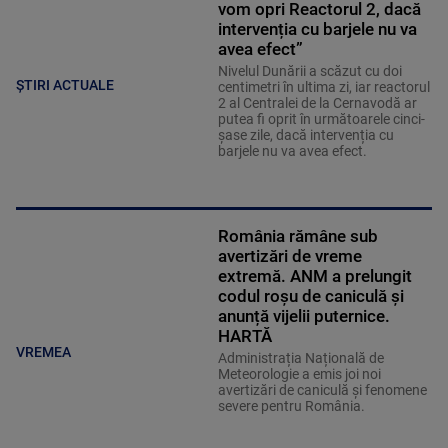
vom opri Reactorul 2, dacă
intervenția cu barjele nu va
avea efect”
Nivelul Dunării a scăzut cu doi
ȘTIRI ACTUALE
centimetri în ultima zi, iar reactorul
2 al Centralei de la Cernavodă ar
putea fi oprit în următoarele cinci-
șase zile, dacă intervenția cu
barjele nu va avea efect.
România rămâne sub
avertizări de vreme
extremă. ANM a prelungit
codul roșu de caniculă și
anunță vijelii puternice.
HARTĂ
VREMEA
Administrația Națională de
Meteorologie a emis joi noi
avertizări de caniculă și fenomene
severe pentru România.