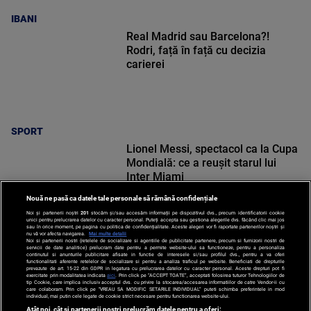
IBANI
Real Madrid sau Barcelona?!
Rodri, față în față cu decizia
carierei
SPORT
Lionel Messi, spectacol ca la Cupa
Mondială: ce a reușit starul lui
Inter Miami
Nouă ne pasă ca datele tale personale să rămână confidențiale
Noi și partenerii noștri
201
stocăm și/sau accesăm informații pe dispozitivul dvs., precum identificatorii cookie
unici pentru prelucrarea datelor cu caracter personal. Puteți accepta sau gestiona alegerile dvs. făcând clic mai jos
sau în orice moment, pe pagina cu politica de confidențialitate. Aceste alegeri vor fi raportate partenerilor noștri și
nu vă vor afecta navigarea.
Mai multe detalii
Noi si partenerii nostri (retelele de socializare si agentiile de publicitate partenere, precum si furnizorii nostri de
SPORT
servicii de date analitice) prelucram date pentru a permite website-ului sa functioneze, pentru a personaliza
continutul si anunturile publicitare afisate in functie de interesele si/sau profilul dvs., pentru a va oferi
functionalitati aferente retelelor de socializare si pentru a analiza traficul pe website. Beneficiati de drepturile
prevazute de art. 15-22 din GDPR in legatura cu prelucrarea datelor cu caracter personal. Aceste drepturi pot fi
exercitate prin modalitatea indicata
aici
. Prin click pe “ACCEPT TOATE”, acceptati folosirea tuturor Tehnologiilor de
tip Cookie, care implica inclusiv acceptul dvs. cu privire la stocarea/accesarea informatiilor de catre Vendor-ii cu
care colaboram. Prin click pe “VREAU SA MODIFIC SETARILE INDIVIDUAL” puteti schimba preferintele in mod
individual, mai putin cele legate de cookie strict necesare pentru functionarea website-ului.
Atât noi, cât și partenerii noștri prelucrăm datele pentru a oferi: