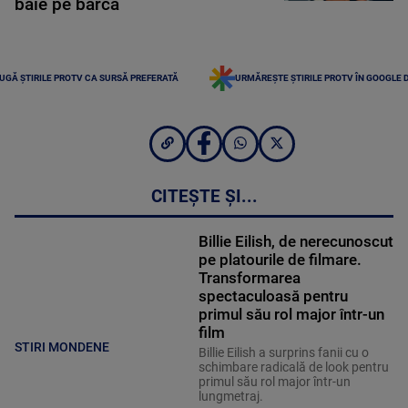
baie pe barcă
UGĂ ȘTIRILE PROTV CA SURSĂ PREFERATĂ
URMĂREȘTE ȘTIRILE PROTV ÎN GOOGLE 
CITEȘTE ȘI...
Billie Eilish, de nerecunoscut
pe platourile de filmare.
Transformarea
spectaculoasă pentru
primul său rol major într-un
film
STIRI MONDENE
Billie Eilish a surprins fanii cu o
schimbare radicală de look pentru
primul său rol major într-un
lungmetraj.