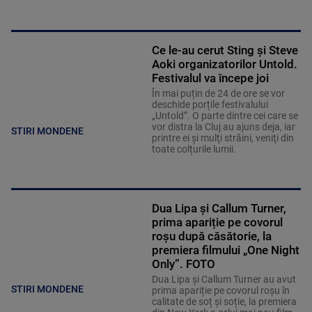
Ce le-au cerut Sting și Steve
Aoki organizatorilor Untold.
Festivalul va începe joi
În mai puțin de 24 de ore se vor
deschide porțile festivalului
„Untold”. O parte dintre cei care se
vor distra la Cluj au ajuns deja, iar
STIRI MONDENE
printre ei și mulţi străini, veniţi din
toate colțurile lumii.
Dua Lipa și Callum Turner,
prima apariție pe covorul
roșu după căsătorie, la
premiera filmului „One Night
Only”. FOTO
Dua Lipa și Callum Turner au avut
STIRI MONDENE
prima apariție pe covorul roșu în
calitate de soț și soție, la premiera